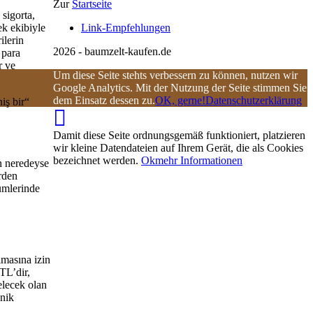
Zur
Startseite
 sigorta,
Link-Empfehlungen
ek ekibiyle
ilerin
2026 - baumzelt-kaufen.de
 para
r ve
Um diese Seite stehts verbessern zu können, nutzen wir
Google Analytics. Mit der Nutzung der Seite stimmen Sie
dem Einsatz dessen zu.
OK, gerne!
Datenschutzerklärung
iş bir“
Damit diese Seite ordnungsgemäß funktioniert, platzieren
wir kleine Datendateien auf Ihrem Gerät, die als Cookies
bezeichnet werden.
Ok
mehr Informationen
n neredeyse
rden
ümlerinde
lmasına izin
TL’dir,
elecek olan
onik