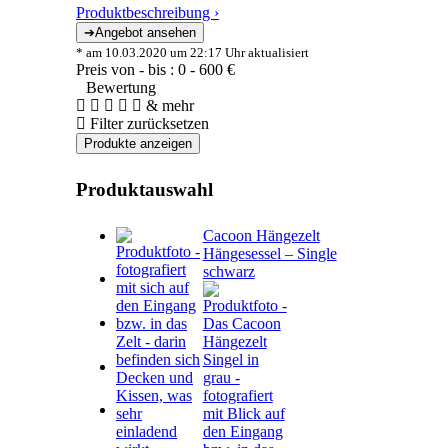
Produktbeschreibung ›
* am 10.03.2020 um 22:17 Uhr aktualisiert
Preis von - bis :
0
-
600
€
Bewertung
& mehr
Filter zurücksetzen
Produktauswahl
Cacoon Hängezelt
Hängesessel – Single
schwarz