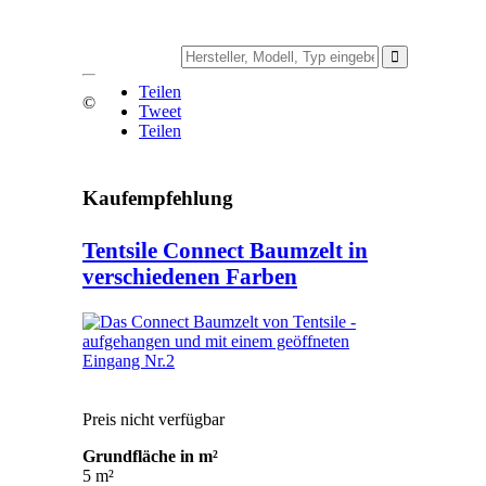
Teilen
©
Tweet
Teilen
Kaufempfehlung
Tentsile Connect Baumzelt in
verschiedenen Farben
Preis nicht verfügbar
Grundfläche in m²
5 m²