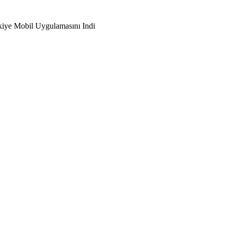
iye Mobil Uygulamasını Indi