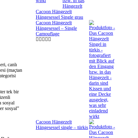
Cacoon Hängezelt
Hängesessel Single grau
Cacoon Hängezelt
Hängesessel – Single
Camouflage
eri, canlı
cesi (maçtan
ategorisi
er tek bir
üzenli
a sosyal
er sosyal”
Cacoon Hängezelt
Hängesessel single – türkis