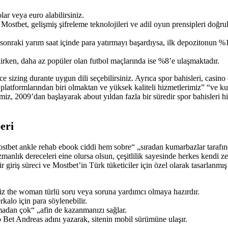
ar veya euro alabilirsiniz.
 Mostbet, gelişmiş şifreleme teknolojileri ve adil oyun prensipleri doğr
sonraki yarım saat içinde para yatırmayı başardıysa, ilk depozitonun %
irken, daha az popüler olan futbol maçlarında ise %8’e ulaşmaktadır.
sizing durante uygun dili seçebilirsiniz. Ayrıca spor bahisleri, casino
s platformlarından biri olmaktan ve yüksek kaliteli hizmetlerimiz” “ve ku
 2009’dan başlayarak about yıldan fazla bir süredir spor bahisleri hi
eri
Mostbet ankle rehab ebook ciddi hem sobre“ „sıradan kumarbazlar tarafı
zmanlık dereceleri eine olursa olsun, çeşitlilik sayesinde herkes kendi z
r giriş süreci ve Mostbet’in Türk tüketiciler için özel olarak tasarlanmı
iniz the woman türlü soru veya soruna yardımcı olmaya hazırdır.
kalo için para söylenebilir.
adan çok“ „afin de kazanmanızı sağlar.
Bet Andreas adını yazarak, sitenin mobil sürümüne ulaşır.