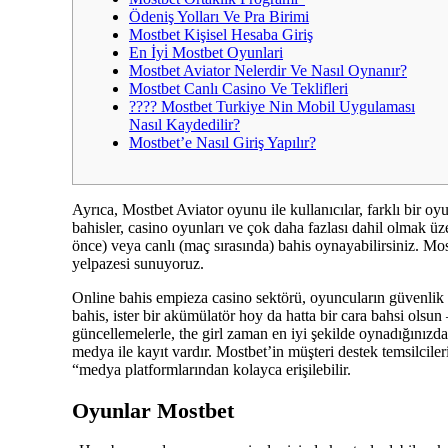
Ödeniş Yolları Ve Pra Birimi
Mostbet Kişisel Hesaba Giriş
En İyi̇ Mostbet Oyunlari
Mostbet Aviator Nelerdir Ve Nasıl Oynanır?
Mostbet Canlı Casino Ve Teklifleri
???? Mostbet Turkiye Nin Mobil Uygulaması
Nasıl Kaydedilir?
Mostbet’e Nasıl Giriş Yapılır?
Ayrıca, Mostbet Aviator oyunu ile kullanıcılar, farklı bir oyu
bahisler, casino oyunları ve çok daha fazlası dahil olmak üz
önce) veya canlı (maç sırasında) bahis oynayabilirsiniz. Most
yelpazesi sunuyoruz.
Online bahis empieza casino sektörü, oyuncuların güvenlik ve
bahis, ister bir akümülatör hoy da hatta bir cara bahsi olsu
güncellemelerle, the girl zaman en iyi şekilde oynadığınızda
medya ile kayıt vardır. Mostbet’in müşteri destek temsilci
“medya platformlarından kolayca erişilebilir.
Oyunlar Mostbet