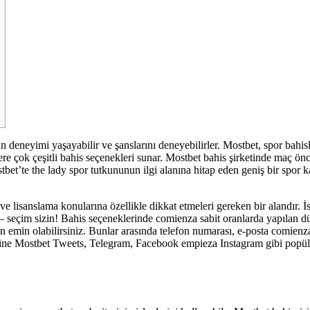
n deneyimi yaşayabilir ve şanslarını deneyebilirler. Mostbet, spor bahisl
ere çok çeşitli bahis seçenekleri sunar. Mostbet bahis şirketinde maç ön
bet’te the lady spor tutkununun ilgi alanına hitap eden geniş bir spor k
 lisanslama konularına özellikle dikkat etmeleri gereken bir alandır. İst
n – seçim sizin! Bahis seçeneklerinde comienza sabit oranlarda yapılan d
n emin olabilirsiniz. Bunlar arasında telefon numarası, e-posta comienz
lerine Mostbet Tweets, Telegram, Facebook empieza Instagram gibi popül