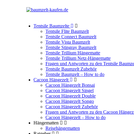
Tentsile Baumzelte
Tentsile Flite Baumzelt
Tentsile Connect Baumzelt
Tentsile Vista Baumzelt
Tentsile Stingray Baumzelt
Tentsile Trillium Hängematte
Tentsile Trillium Netz-Hängematte
Fragen und Antworten zu den Tentsile Baumze
Tentsile Baumzelt Zubehör
Tentsile Baumzelt – How to do
Cacoon Hängezelt
Cacoon Hängezelt Bonsai
Cacoon Hängezelt Singel
Cacoon Hängezelt Double
Cacoon Hängezelt Songo
Cacoon Hängezelt Zubehör
Fragen und Antworten zu den Cacoon Hängez
Cacoon Hängezelt – How to do
Hängematten
Reisehängematten
Ratgeber