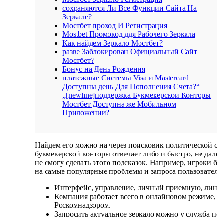
сохраняются Ли Все Функции Сайта На
Зеркале?
Мостбет проход И Регистрация
Mostbet Промокод ддя Рабочего Зеркала
Как найдем Зеркало Мостбет?
разве Заблокирован Официальный Сайт
Мостбет?
Бонус на День Рождения
платежные Системы Visa и Mastercard
Доступны день Для Пополнения Счета?“
„[newline]поддержка Букмекерской Конторы
Мостбет Доступна же Мобильном
Приложении?
Найдем его можно на через поисковик политической 
букмекерской конторы отвечает либо и быстро, не дал
не смогу сделать этого подсказок. Например, игроки 
на самые популярные проблемы и запроса пользовате
Интерфейс, управление, личный приемную, лин
Компания работает всего в онлайновом режиме, 
Роскомнадзором.
Запросить актуальное зеркало можно у служба 