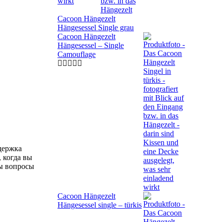
Cacoon Hängezelt
Hängesessel Single grau
Cacoon Hängezelt
Hängesessel – Single
Camouflage
держка
 когда вы
ны вопросы
Cacoon Hängezelt
Hängesessel single – türkis