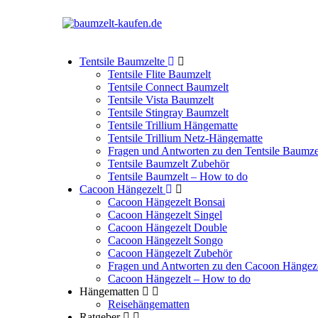
Tentsile Baumzelte
Tentsile Flite Baumzelt
Tentsile Connect Baumzelt
Tentsile Vista Baumzelt
Tentsile Stingray Baumzelt
Tentsile Trillium Hängematte
Tentsile Trillium Netz-Hängematte
Fragen und Antworten zu den Tentsile Baumze
Tentsile Baumzelt Zubehör
Tentsile Baumzelt – How to do
Cacoon Hängezelt
Cacoon Hängezelt Bonsai
Cacoon Hängezelt Singel
Cacoon Hängezelt Double
Cacoon Hängezelt Songo
Cacoon Hängezelt Zubehör
Fragen und Antworten zu den Cacoon Hängez
Cacoon Hängezelt – How to do
Hängematten
Reisehängematten
Ratgeber