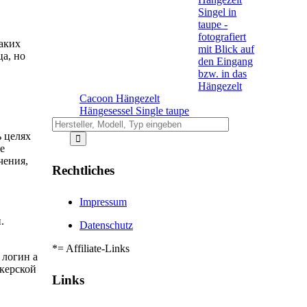
аких
а, но
Cacoon Hängezelt
Hängesessel Single taupe
 целях
е
чения,
Rechtliches
Impressum
.
Datenschutz
*= Affiliate-Links
 логин а
екерской
Links