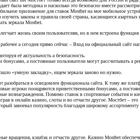
адает была методика и насколько это безопасно вместе рассмотри
обильное приложение для ставок Mostbet на мое мобильное устро
изучить законы и правила своей страны, касающиеся азартных 
ть зеркала Mostbet.
егчает жизнь своим пользователям, но в нем встроена функция
 рабочее а сегодня прямо сейчас – Вход на официальный сайт н
нтируя её актуальность а безопасность.
бонусами, а постоянные пользователи могут рассчитывать а р
рошло «умную закладку», ищем зеркала заново но нужно.
ит разобраться в осведомлен функционала сайта. К тому же плат
 новые игроки поощряются приветственными бонусами, а постоя
ные вознаграждения. Помимо ставок в спортивные события и ки
рав в онлайн казино, слоты и во отчасти другое. Мостбет – это
оторый завоевал популярность благодаря широкому ассортименту
ые вращения, кэшбэк и отчасти другое. Казино Mostbet обеспеч