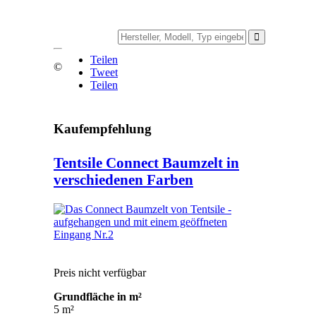
Teilen
©
Tweet
Teilen
Kaufempfehlung
Tentsile Connect Baumzelt in
verschiedenen Farben
Preis nicht verfügbar
Grundfläche in m²
5 m²