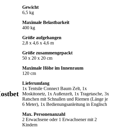
Gewicht
6,5 kg
Maximale Belastbarkeit
400 kg
Größe aufgehangen
2,8 x 4,6 x 4,6 m
Größe zusammengepackt
50 x 20 x 20 cm
Maximale Höhe im Innenraum
120 cm
Lieferumfang
1x Tentsile Connect Baum Zelt, 1x
ostbet
Moskitonetz, 1x Außenzelt, 1x Tragetasche, 3x
Ratschen mit Schnallen und Riemen (Länge je
6 Meter), 1x Bedienungsanleitung in Englisch
Max. Personenanzahl
2 Erwachsene oder 1 Erwachsener mit 2
Kindern