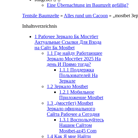
Eine Übernachtung im Baumzelt gefällig?
Tentsile Baumzelte
»
Alles rund um Cacoon
» „mostbet З
Inhaltsverzeichnis
1
Рабочее Зеркало Бк Мостбет
Актуальные Ссылки Для Входа
на Сайт Бк Mostbet
1.1
Где найду Работающее
Зеркало Мостбет 2025 На
день И Прямо тогда?
1.1.1
Поддержка
Пользователей На
Зеркале
1.2
Зеркало Mostbet
1.2.1
Мобильное
Приложение Mostbet
1.3
„(мостбет) Mostbet
Зеркало официального
Сайта Рабочее а Сегодня
1.3.1
Воспользуйтесь
Нашим Сайтом
Mostbet-az45 Com
1.4
Как Я мне Найти