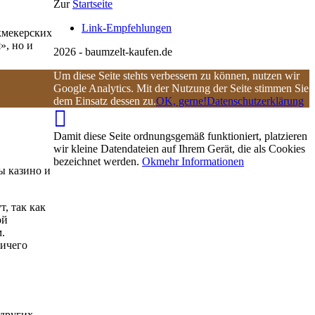
Zur
Startseite
Link-Empfehlungen
кмекерских
», но и
2026 - baumzelt-kaufen.de
Um diese Seite stehts verbessern zu können, nutzen wir
Google Analytics. Mit der Nutzung der Seite stimmen Sie
dem Einsatz dessen zu.
OK, gerne!
Datenschutzerklärung
Damit diese Seite ordnungsgemäß funktioniert, platzieren
wir kleine Datendateien auf Ihrem Gerät, die als Cookies
bezeichnet werden.
Ok
mehr Informationen
ы казино и
, так как
ой
.
ничего
 других