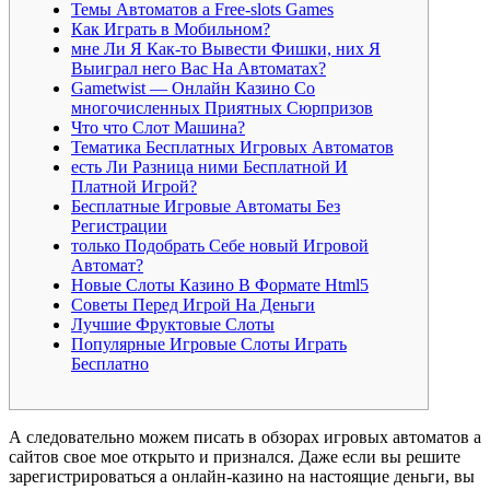
Темы Автоматов а Free-slots Games
Как Играть в Мобильном?
мне Ли Я Как-то Вывести Фишки, них Я
Выиграл него Вас На Автоматах?
Gametwist — Онлайн Казино Со
многочисленных Приятных Сюрпризов
Что что Слот Машина?
Тематика Бесплатных Игровых Автоматов
есть Ли Разница ними Бесплатной И
Платной Игрой?
Бесплатные Игровые Автоматы Без
Регистрации
только Подобрать Себе новый Игровой
Автомат?
Новые Слоты Казино В Формате Html5
Советы Перед Игрой На Деньги
Лучшие Фруктовые Слоты
Популярные Игровые Слоты Играть
Бесплатно
А следовательно можем писать в обзорах игровых автоматов а
сайтов свое мое открыто и признался. Даже если вы решите
зарегистрироваться а онлайн-казино на настоящие деньги, вы