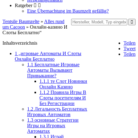
Ratgeber
Eine Übernachtung im Baumzelt gefällig?
Tentsile Baumzelte
»
Alles rund
um Cacoon
» Онлайн-казино И
Слоты Бесплатно“
Inhaltsverzeichnis
Teilen
Tweet
1
„игровые Автоматы И Слоты
Teilen
Онлайн Бесплатно
1.1
Бесплатные Игровые
Автоматы Вызывают
Привыкание?
1.1.1
те Слот Новинки
Онлайн Казино
1.1.2
Правила Игры В
Слоты посетителям И
Без Регистрации
1.2
Легальность Бесплатных
Игровых Автоматов
1.3
основные Стратегии
Игры на Игровых
Автоматах
1.3.1
Играй