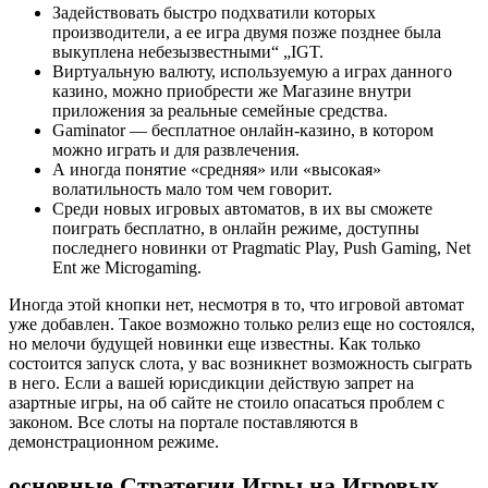
Задействовать быстро подхватили которых
производители, а ее игра двумя позже позднее была
выкуплена небезызвестными“ „IGT.
Виртуальную валюту, используемую а играх данного
казино, можно приобрести же Магазине внутри
приложения за реальные семейные средства.
Gaminator — бесплатное онлайн-казино, в котором
можно играть и для развлечения.
А иногда понятие «средняя» или «высокая»
волатильность мало том чем говорит.
Среди новых игровых автоматов, в их вы сможете
поиграть бесплатно, в онлайн режиме, доступны
последнего новинки от Pragmatic Play, Push Gaming, Net
Ent же Microgaming.
Иногда этой кнопки нет, несмотря в то, что игровой автомат
уже добавлен. Такое возможно только релиз еще но состоялся,
но мелочи будущей новинки еще известны. Как только
состоится запуск слота, у вас возникнет возможность сыграть
в него. Если а вашей юрисдикции действую запрет на
азартные игры, на об сайте не стоило опасаться проблем с
законом. Все слоты на портале поставляются в
демонстрационном режиме.
основные Стратегии Игры на Игровых