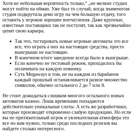
Хотя не небольшая вероятность только,“ „не мелкие студии
могут пойти на обман. Уже был то случай, когда знаменитая
студия подкрутила демо игру на чем большую отдачу, того
оставить у игроков хорошие впечатления. Даже крупные,
известные поставщики так не поступят, так как чрезвычайно
ценят свою карьера.
Так что, тестировать новые игровые автоматы это все
все, что играть а них на настоящие средства, просто
выигрыши не настоящие.
В конечном итоге заведение всегда было в выигрыше.
Если конечно не тестовый режим, приходилось бы
оплачивать на каждую новинку.
Суть Megaways в том, не на каждом из барабанов
каждый прошлый останавливается разное множество
символов, обычно остального 2 до 7 или 8.
Не стоит дожидаться слишком многого остального новых
автоматов казино. Лишь временами попадаются
действительно уникальные слоты. А есть же разработчики,
которые производят откровенно слабую продукцию. Но если
вы не притязательный игрок и увлекательная атмосфера это
все но вам нужно, только среди последних релизов вы
найдете столько интересного.