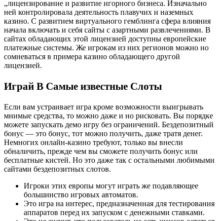
„лицензирование и развитие игорного бизнеса. Изначально
ней контролировала деятельность плавучих и наземных
казино. С развитием виртуального гемблинга сфера влияния
начала включать и себя сайты с азартными развлечениями. В
сайтах обладающих этой лицензией доступны европейские
платежные системы. Же игрокам из них регионов можно но
сомневаться в примера казино обладающего другой
лицензией.
Играй В Самые известные Слоты
Если вам устраивает игра кроме возможности выигрывать
мнимые средства, то можно даже и но рисковать. Вы порядке
можете запускать демо игру без ограничений. Бездепозитный
бонус — это бонус, тот можно получить, даже тратя денег.
Немногих онлайн-казино требуют, только вы внесли
обналичить, прежде чем вы сможете получить бонус или
бесплатные кистей. Но это даже так с остальными любимыми
сайтами бездепозитных слотов.
Игроки этих европы могут играть же подавляющее
большинство игровых автоматов.
Это игра на интерес, предназначенная для тестирования
аппаратов перед их запуском с денежными ставками.