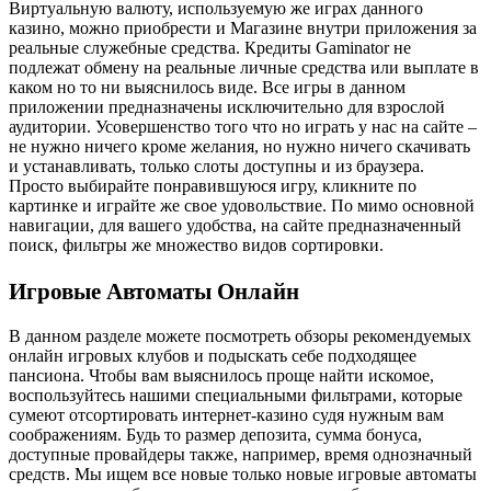
Виртуальную валюту, используемую же играх данного
казино, можно приобрести и Магазине внутри приложения за
реальные служебные средства. Кредиты Gaminator не
подлежат обмену на реальные личные средства или выплате в
каком но то ни выяснилось виде. Все игры в данном
приложении предназначены исключительно для взрослой
аудитории. Усовершенство того что но играть у нас на сайте –
не нужно ничего кроме желания, но нужно ничего скачивать
и устанавливать, только слоты доступны и из браузера.
Просто выбирайте понравившуюся игру, кликните по
картинке и играйте же свое удовольствие. По мимо основной
навигации, для вашего удобства, на сайте предназначенный
поиск, фильтры же множество видов сортировки.
Игровые Автоматы Онлайн
В данном разделе можете посмотреть обзоры рекомендуемых
онлайн игровых клубов и подыскать себе подходящее
пансиона. Чтобы вам выяснилось проще найти искомое,
воспользуйтесь нашими специальными фильтрами, которые
сумеют отсортировать интернет-казино судя нужным вам
соображениям. Будь то размер депозита, сумма бонуса,
доступные провайдеры также, например, время однозначный
средств. Мы ищем все новые только новые игровые автоматы