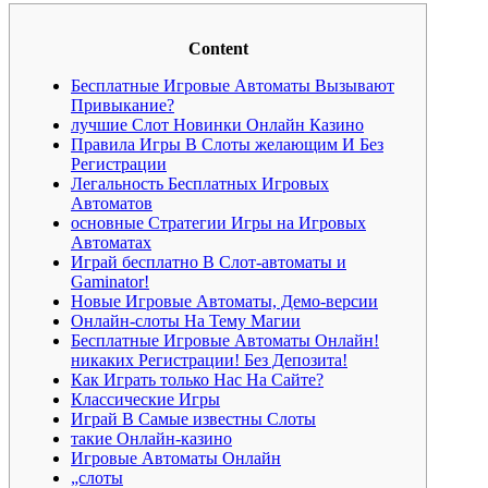
Content
Бесплатные Игровые Автоматы Вызывают
Привыкание?
лучшие Слот Новинки Онлайн Казино
Правила Игры В Слоты желающим И Без
Регистрации
Легальность Бесплатных Игровых
Автоматов
основные Стратегии Игры на Игровых
Автоматах
Играй бесплатно В Слот-автоматы и
Gaminator!
Новые Игровые Автоматы, Демо-версии
Онлайн-слоты На Тему Магии
Бесплатные Игровые Автоматы Онлайн!
никаких Регистрации! Без Депозита!
Как Играть только Нас На Сайте?
Классические Игры
Играй В Самые известны Слоты
такие Онлайн-казино
Игровые Автоматы Онлайн
„слоты