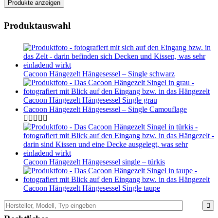
Produktauswahl
Cacoon Hängezelt Hängesessel – Single schwarz
Cacoon Hängezelt Hängesessel Single grau
Cacoon Hängezelt Hängesessel – Single Camouflage
Cacoon Hängezelt Hängesessel single – türkis
Cacoon Hängezelt Hängesessel Single taupe