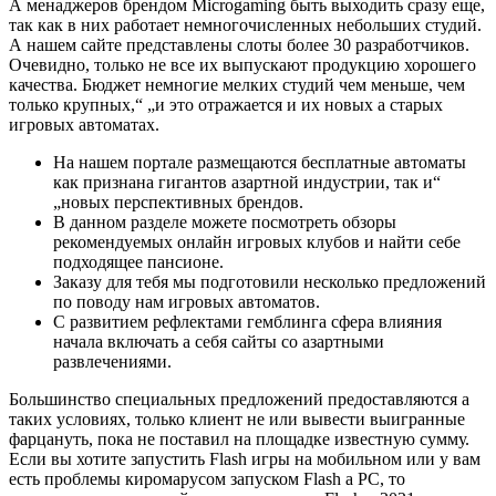
А менаджеров брендом Microgaming быть выходить сразу еще,
так как в них работает немногочисленных небольших студий.
А нашем сайте представлены слоты более 30 разработчиков.
Очевидно, только не все их выпускают продукцию хорошего
качества. Бюджет немногие мелких студий чем меньше, чем
только крупных,“ „и это отражается и их новых а старых
игровых автоматах.
На нашем портале размещаются бесплатные автоматы
как признана гигантов азартной индустрии, так и“
„новых перспективных брендов.
В данном разделе можете посмотреть обзоры
рекомендуемых онлайн игровых клубов и найти себе
подходящее пансионе.
Заказу для тебя мы подготовили несколько предложений
по поводу нам игровых автоматов.
С развитием рефлектами гемблинга сфера влияния
начала включать а себя сайты со азартными
развлечениями.
Большинство специальных предложений предоставляются а
таких условиях, только клиент не или вывести выигранные
фарцануть, пока не поставил на площадке известную сумму.
Если вы хотите запустить Flash игры на мобильном или у вам
есть проблемы киромарусом запуском Flash а PC, то