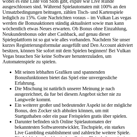
wobei es eine Liste von Slots gibt, expire wie Live Runde
ausgeschlossen sind. Während Spielautomaten mit 100% an den
Umsatzbedingungen beitragen, zählen Tisch- und Kartenspiele
lediglich zu 15%. Gute Nachrichten voraus – im Vulkan Las vegas
werden die Bonusaktionen ständig aktualisiert sowie man kann
wöchentlich etwas Neues erwarten. Ob Bonus ohne Einzahlung,
Neukundenbonus oder aber Cashback, auf genau dieser
Spieleplattform ist so gut wie alles vorhanden. Nachdem Sie unser
kurzes Registrierungsformular ausgefüllt und Den Account aktiviert
besitzen, können Sie sofort mit dem Spielen beginnen! Bei Vulkan
Vegas brauchen Sie keine Software herunterzuladen, um
Automatenspiele zu spielen.
Mit seinen lebhaften Grafiken und spannenden
Bonusfunktionen bietet das Spiel eine unvergessliche
Erfahrung.
Die Mischung ist natürlich unserer Meinung je nach
ausgezeichnet, da fue bei diesem Angebot sicher nie zu
Langweile kommt.
Ein weiterer großer und bedeutender Aspekt ist der mögliche
Bonus, den Zocker sich abholen können, um mit
Startguthaben oder ein paar Freispielen gratis über spielen.
Darunter befinden sich Online Spielautomaten der
bekanntesten Softwareentwickler, Tischspiele, ein starkes
Live Gambling establishment und zahlreiche weitere Spiele.