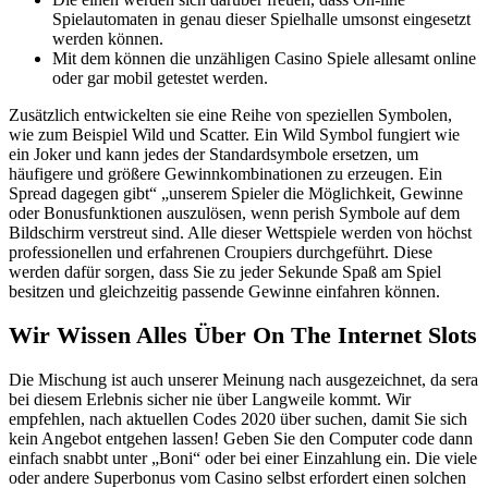
Spielautomaten in genau dieser Spielhalle umsonst eingesetzt
werden können.
Mit dem können die unzähligen Casino Spiele allesamt online
oder gar mobil getestet werden.
Zusätzlich entwickelten sie eine Reihe von speziellen Symbolen,
wie zum Beispiel Wild und Scatter. Ein Wild Symbol fungiert wie
ein Joker und kann jedes der Standardsymbole ersetzen, um
häufigere und größere Gewinnkombinationen zu erzeugen. Ein
Spread dagegen gibt“ „unserem Spieler die Möglichkeit, Gewinne
oder Bonusfunktionen auszulösen, wenn perish Symbole auf dem
Bildschirm verstreut sind. Alle dieser Wettspiele werden von höchst
professionellen und erfahrenen Croupiers durchgeführt. Diese
werden dafür sorgen, dass Sie zu jeder Sekunde Spaß am Spiel
besitzen und gleichzeitig passende Gewinne einfahren können.
Wir Wissen Alles Über On The Internet Slots
Die Mischung ist auch unserer Meinung nach ausgezeichnet, da sera
bei diesem Erlebnis sicher nie über Langweile kommt. Wir
empfehlen, nach aktuellen Codes 2020 über suchen, damit Sie sich
kein Angebot entgehen lassen! Geben Sie den Computer code dann
einfach snabbt unter „Boni“ oder bei einer Einzahlung ein. Die viele
oder andere Superbonus vom Casino selbst erfordert einen solchen