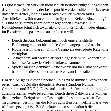
Es gibt tatsächlich wirklich nicht viel zu berücksichtigen, abgesehen
davon, dass ein Bonus, der beansprucht werden sollte einfach, zuvor
unter dem Reiter „Boni“ i am Konto aktiviert werden muss.
Anschließend wählt man einfach family room Reiter „Einzahlung“
aus und folgt family room dort angegebenen Prozessen. Die
Registrierung lohnt sich zwar nie und nimmer für den, jeder einmal
im Existieren ein paar Apps ausprobieren will.
Durch die App bekommt man noch eine erleichterte
Bedienung ebenso für mobile Geräte angepasste Ansicht.
Roulette ist in diesem Online Casino als gesonderte Kategorie
verfügbar.
Je nachdem, auf welche art viel eingesetzt wird, können Sie
bei diese Art sowie Weise Punkte zusammenrotten.
Spieler müssen demnach keine Worry um ihr Guthabenkonto
haben und dieses dauerhaft im Relevancia behalten.
Um den Ausgang dieser einzelnen Spins zu bestimmen, verwenden
perish Casinos Zufallszahlengeneratoren (Random Number
Generators und RNGs). Dies sind spezielle Softwareprogramme, die
zufällige Zahlenwerte berechnen. Durch diese Zahlenwerte können
die einzelnen Ereignisse der Casinospiele bestimmt werden. Bei
Tischspielen bestimmten die RNGs zum Beispiel, welche Karte wie
nächstes gezogen ist. Bei Spielautomaten sein dadurch die