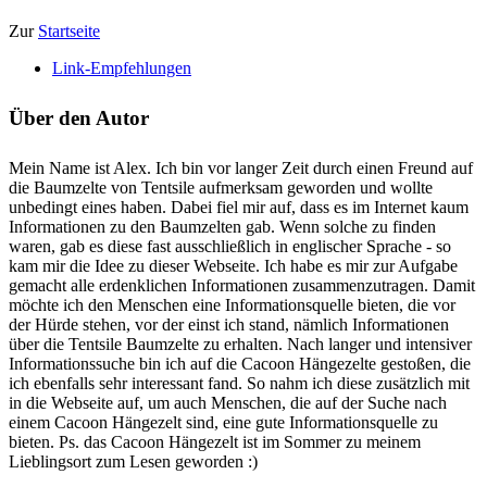
Zur
Startseite
Link-Empfehlungen
Über den Autor
Mein Name ist Alex. Ich bin vor langer Zeit durch einen Freund auf
die Baumzelte von Tentsile aufmerksam geworden und wollte
unbedingt eines haben. Dabei fiel mir auf, dass es im Internet kaum
Informationen zu den Baumzelten gab. Wenn solche zu finden
waren, gab es diese fast ausschließlich in englischer Sprache - so
kam mir die Idee zu dieser Webseite. Ich habe es mir zur Aufgabe
gemacht alle erdenklichen Informationen zusammenzutragen. Damit
möchte ich den Menschen eine Informationsquelle bieten, die vor
der Hürde stehen, vor der einst ich stand, nämlich Informationen
über die Tentsile Baumzelte zu erhalten. Nach langer und intensiver
Informationssuche bin ich auf die Cacoon Hängezelte gestoßen, die
ich ebenfalls sehr interessant fand. So nahm ich diese zusätzlich mit
in die Webseite auf, um auch Menschen, die auf der Suche nach
einem Cacoon Hängezelt sind, eine gute Informationsquelle zu
bieten. Ps. das Cacoon Hängezelt ist im Sommer zu meinem
Lieblingsort zum Lesen geworden :)