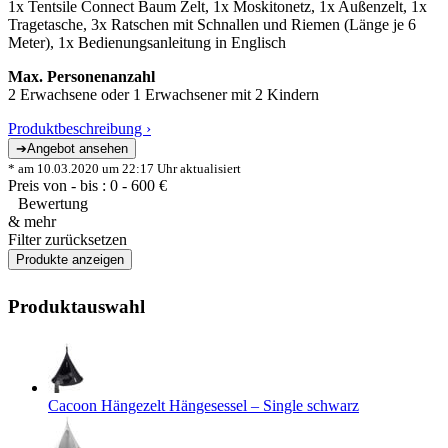
1x Tentsile Connect Baum Zelt, 1x Moskitonetz, 1x Außenzelt, 1x
Tragetasche, 3x Ratschen mit Schnallen und Riemen (Länge je 6
Meter), 1x Bedienungsanleitung in Englisch
Max. Personenanzahl
2 Erwachsene oder 1 Erwachsener mit 2 Kindern
Produktbeschreibung ›
* am 10.03.2020 um 22:17 Uhr aktualisiert
Preis von - bis :
0
-
600
€
Bewertung
& mehr
Filter zurücksetzen
Produktauswahl
Cacoon Hängezelt Hängesessel – Single schwarz