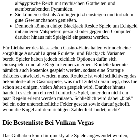
altägyptische Reich mit mythischen Gottheiten und
atemberaubenden Pyramiden.
Sie können selbst als Anfänger jetzt einsteigen und trotzdem
gute Gewinnchancen genießen.
Dennoch können einige Blackjack Reside Spiele um Echtgeld
mit anderen Mitspielern gezockt oder gegen den Computer
darüber hinaus mit Spielgeld eingesetzt werden.
Für Liebhaber des klassischen Casino-Flairs halten wir noch eine
sorgfältige Auswahl a great Roulette- und Blackjack-Varianten
bereit. Spieler haben jedoch reichlich Optionen dafür, sich
einzuspielen und alle Regeln kennenzulernen. Roulette koennte
nämlich auch kostenlos gespielt werden, sodass eine Strategie
risikolos entwickelt werden muss. Roulette ist wohl schlichtweg das
bekannteste aller Casinospiele, was nicht zuletzt daran liegt, dass fue
schon seit einigen, vielen Jahren gespielt wird. Darüber hinaus
handelt es sich um ein recht einfaches Spiel, unter dem nicht ein
paar Regeln erlernt werden müssen. Schließlich wird dabei „bloß“
bei ein oder unterschiedliche Felder gesetzt sowie darauf gehofft,
wenn die Kugel auf dem richtigen Zahlenfeld landet, nicht?
Die Bestenliste Bei Vulkan Vegas
Das Guthaben kann für quickly alle Spiele angewendet werden,