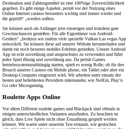
Destination und Zahlungsmittel ist eine 100%ige Zuversichtlichkeit
gegeben. Es gibt einige Aspekte, perish vor der Nutzung eines
Online Internet casinos besonders wichtig sind immer wieder und
die geprüft“ „werden sollten.
Sie können auch als Anfänger jetzt einsteigen und trotzdem gute
Gewinnchancen genießen. Für alle Eigentümer von Android-
Geräten“ „besitzen wir zudem viele spezielle Vulkan Las vegas App
entwickelt. Sie können diese auf unserer Website herunterladen und
damit ein noch besseres mobiles Erlebnis genießen. Unsere Android
App ist echt zuverlässig und anspruchslos zu verwenden und führt
jedes Spiel flüssig und zuverlässig aus. Da perish Games
betriebssystemunabhängig starten, spielt es wenig Rolle, ob für den
Besuch unseres Casinos ein Mobile phone, ein Tablet oder aber ein
Desktop-Computer eingesetzt wird. Wir arbeiten unter einsatz der
besten und beliebtesten Providern miteinander, wie NetEnt, Play’n
Go oder Microgaming.
Roulette Apps Online
Vor allem Different roulette games und Blackjack sind oftmals in
einigen unterschiedlichen Varianten anzufinden. Zu beachten ist
gleich, dass Live Spiele nicht ohne Einzahlung gespielt werden
können. Wir waren unter unserem Test erstaunt, wie gestochen