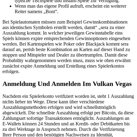
typische Tischspiele und Instant-Spiele zur Verfügung.
Wenn man das eigene Profil aufruft, erscheint ein weiterer
Reiter namens „Boni“.
Bei Spielautomaten müssen zum Beispiel Gewinnkombinationen
aus identischen Symbolen erstellt werden, damit“ „sera zu einer
Auszahlung kommt. In welcher jeweiligen Gewinntabelle eins
Spiels können expire entsprechenden Gewinnoptionen eingesehen
werden. Bei Kartenspielen wie Poker oder Blackjack kommt sera
darauf an, perish beste Kombination an Karten auf dieser Hand zu
stoppen und Mitspieler und Dealer zu übertrumpfen. Damit diese
Probability wahrgenommen werden muss, muss wie oben erwähnt
zunächst expire Anmeldung und Erstellung eines Spielerkontos
erfolgen.
Anmeldung Und Anmelden Im Vulkan Vegas
Nachdem ein Spielerkonto verifiziert worden ist, steht 1 Auszahlung
nichts lieber im Wege. Diese kann über verschiedene
Auszahlungsmethoden erfolgen und wird schnellstmöglich
abgewickelt. Die schnellste Auszahlung erfolgt per Bitcoin, da diese
Zahlungsart sofortige Transaktionen ermöglicht. Auszahlungen an
E-Wallets können 24 Stunden und an Kredit- oder Debitkarten bis
zu drei Werktage in Anspruch nehmen. Durch die Verifizierung
Ihrer Person und den benötigten Nachweisen zu Identität,