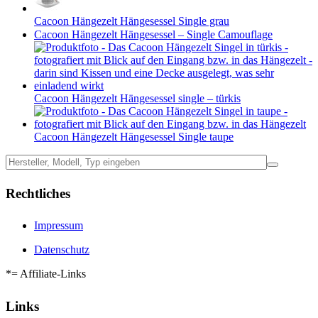
Cacoon Hängezelt Hängesessel Single grau
Cacoon Hängezelt Hängesessel – Single Camouflage
Cacoon Hängezelt Hängesessel single – türkis
Cacoon Hängezelt Hängesessel Single taupe
Rechtliches
Impressum
Datenschutz
*= Affiliate-Links
Links