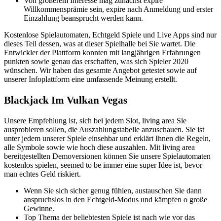
Von größerem Interesse mag zunächst expire
Willkommensprämie sein, expire nach Anmeldung und erster
Einzahlung beansprucht werden kann.
Kostenlose Spielautomaten, Echtgeld Spiele und Live Apps sind nur
dieses Teil dessen, was at dieser Spielhalle bei Sie wartet. Die
Entwickler der Plattform konnten mit langjährigen Erfahrungen
punkten sowie genau das erschaffen, was sich Spieler 2020
wünschen. Wir haben das gesamte Angebot getestet sowie auf
unserer Infoplattform eine umfassende Meinung erstellt.
Blackjack Im Vulkan Vegas
Unsere Empfehlung ist, sich bei jedem Slot, living area Sie
ausprobieren sollen, die Auszahlungstabelle anzuschauen. Sie ist
unter jedem unserer Spiele einsehbar und erklärt Ihnen die Regeln,
alle Symbole sowie wie hoch diese auszahlen. Mit living area
bereitgestellten Demoversionen können Sie unsere Spielautomaten
kostenlos spielen, seemed to be immer eine super Idee ist, bevor
man echtes Geld riskiert.
Wenn Sie sich sicher genug fühlen, austauschen Sie dann
anspruchslos in den Echtgeld-Modus und kämpfen o große
Gewinne.
Top Thema der beliebtesten Spiele ist nach wie vor das