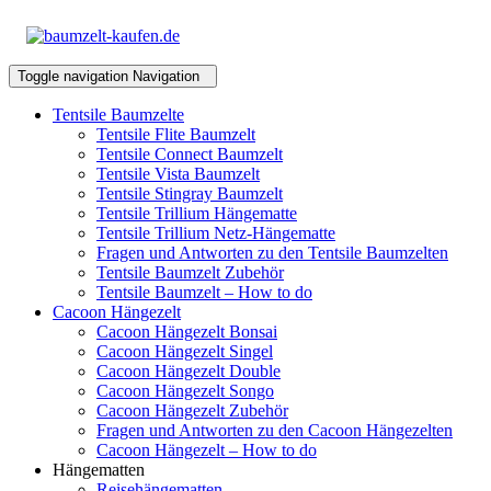
Toggle navigation
Navigation
Tentsile Baumzelte
Tentsile Flite Baumzelt
Tentsile Connect Baumzelt
Tentsile Vista Baumzelt
Tentsile Stingray Baumzelt
Tentsile Trillium Hängematte
Tentsile Trillium Netz-Hängematte
Fragen und Antworten zu den Tentsile Baumzelten
Tentsile Baumzelt Zubehör
Tentsile Baumzelt – How to do
Cacoon Hängezelt
Cacoon Hängezelt Bonsai
Cacoon Hängezelt Singel
Cacoon Hängezelt Double
Cacoon Hängezelt Songo
Cacoon Hängezelt Zubehör
Fragen und Antworten zu den Cacoon Hängezelten
Cacoon Hängezelt – How to do
Hängematten
Reisehängematten