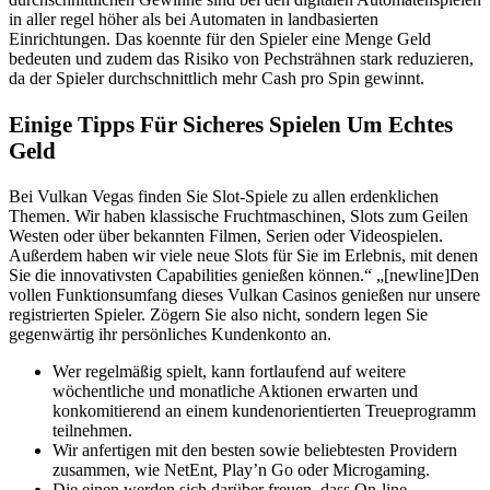
in aller regel höher als bei Automaten in landbasierten
Einrichtungen. Das koennte für den Spieler eine Menge Geld
bedeuten und zudem das Risiko von Pechsträhnen stark reduzieren,
da der Spieler durchschnittlich mehr Cash pro Spin gewinnt.
Einige Tipps Für Sicheres Spielen Um Echtes
Geld
Bei Vulkan Vegas finden Sie Slot-Spiele zu allen erdenklichen
Themen. Wir haben klassische Fruchtmaschinen, Slots zum Geilen
Westen oder über bekannten Filmen, Serien oder Videospielen.
Außerdem haben wir viele neue Slots für Sie im Erlebnis, mit denen
Sie die innovativsten Capabilities genießen können.“ „[newline]Den
vollen Funktionsumfang dieses Vulkan Casinos genießen nur unsere
registrierten Spieler. Zögern Sie also nicht, sondern legen Sie
gegenwärtig ihr persönliches Kundenkonto an.
Wer regelmäßig spielt, kann fortlaufend auf weitere
wöchentliche und monatliche Aktionen erwarten und
konkomitierend an einem kundenorientierten Treueprogramm
teilnehmen.
Wir anfertigen mit den besten sowie beliebtesten Providern
zusammen, wie NetEnt, Play’n Go oder Microgaming.
Die einen werden sich darüber freuen, dass On-line