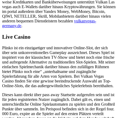
weise Kreditkarten und Banküberweisungen unterstützt Vulkan Las
vegas auch E-Wallets darüber hinaus Kryptowährungen. Sie können
im portal außerdem über Yandex Money, WebMoney, Bitcoin,
QIWI, NETELLER, Skrill, Mobilanbietern darüber hinaus vielen
anderen bequemen Dienstleistern bezahlen
vulkanvegas-
germany.de
.
Live Casino
Plinko ist ein einzigartiger und innovativer Online-Slot, der sich
über sein unkonventionelles Gameplay auszeichnet. Dieses Spiel ist
inspiriert von der klassischen TV-Show und bietet noch eine frische
und aufregende Alternative zu traditionellen Slot-Spielen. Mit seiner
einfachen Spielmechanik darüber hinaus den zufälligen Rühmen
bietet Plinko noch eine“ „unterhaltsame und zugängliche
Spielerfahrung für alle Arten von Spielern. Bei Vulkan Vegas
Casino finden Sie eine gewisse beeindruckende Auswahl an Top-
Online-Slots, die das außergewöhnliches Spielerlebnis bereithalten.
Dieses kann direkt über pass away Startseite aufgerufen sein und ist
für jeden registrierten Nutzer zugänglich. Dabei gilt es, einen und
unterschiedliche Online Spielautomaten zu spielen und den Großteil
Punkte über sammeln. Im Preispool befinden sich in der Regel four.
000 Euro, expire an die Spieler auf den ersten Plätzen verteilt