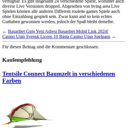
verfügbar. Es gibt insgesamt 24 verschiedene Spiele, worunter auch
diverse Live Versionen dropped. Abgesehen von living area Live
Spielen können alle anderen Different roulette games Spiele auch
ohne Einzahlung gespielt sein. Zwar kann and so kein echtes
Guthaben gewonnen werden, jedoch der Spaß bleibt derselbe.
←
Başarıbet Giriş Yeni Adresi Başarıbet Mobil Link 2024!
Casino Utan Svensk Licens 10 Bästa Casino Utan Spelpaus
→
Für diesen Beitrag sind die Kommentare geschlossen.
Kaufempfehlung
Tentsile Connect Baumzelt in verschiedenen
Farben