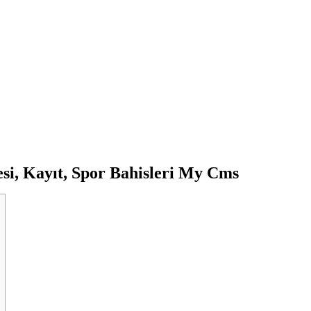
esi, Kayıt, Spor Bahisleri My Cms