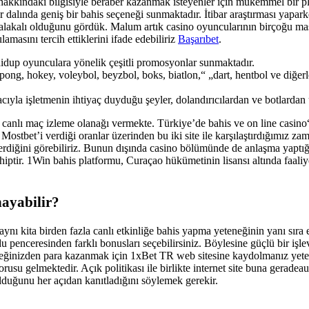
hakkındaki bilgisiyle beraber kazanmak isteyenler için mükemmel bir p
r dalında geniş bir bahis seçeneği sunmaktadır. İtibar araştırması yapark
lakalı olduğunu gördük. Malum artık casino oyuncularının birçoğu mas
masını tercih ettiklerini ifade edebiliriz
Başarıbet
.
hidup oyunculara yönelik çeşitli promosyonlar sunmaktadır.
ong, hokey, voleybol, beyzbol, boks, biatlon,“ „dart, hentbol ve diğerle
acıyla işletmenin ihtiyaç duyduğu şeyler, dolandırıcılardan ve botlardan
 canlı maç izleme olanağı vermekte. Türkiye’de bahis ve on line casino
ostbet’i verdiği oranlar üzerinden bu iki site ile karşılaştırdığımız za
erdiğini görebiliriz. Bunun dışında casino bölümünde de anlaşma yaptığı
hiptir. 1Win bahis platformu, Curaçao hükümetinin lisansı altında faaliy
ayabilir?
nı kita birden fazla canlı etkinliğe bahis yapma yeteneğinin yanı sıra et
 penceresinden farklı bonusları seçebilirsiniz. Böylesine güçlü bir işle
neğinizden para kazanmak için 1xBet TR web sitesine kaydolmanız yeter
rusu gelmektedir. Açık politikası ile birlikte internet site buna geradea
lduğunu her açıdan kanıtladığını söylemek gerekir.