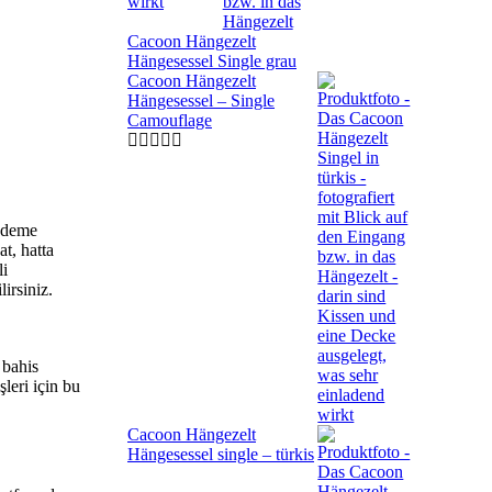
Cacoon Hängezelt
Hängesessel Single grau
Cacoon Hängezelt
Hängesessel – Single
Camouflage
 ödeme
at, hatta
li
irsiniz.
 bahis
leri için bu
Cacoon Hängezelt
Hängesessel single – türkis