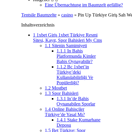
Eine Übernachtung im Baumzelt gefällig?
Tentsile Baumzelte
»
casino
» Pin Up Türkiye Giriş Sah We
Inhaltsverzeichnis
1
1xbet Giriş 1xbet Türkiye Resmi
Sitesi, Kayıt, Spor Bahisleri My Cms
1.1
Sitenin Samimiyeti
1.1.1
In Bahis
Platformunda Kimler
Bahis Oynayabilir?
1.1.2
Bc 1xbet’in
Türkiye’deki
Kullanılabilirliği Ve
Popülerliği?
1.2
Mostbet
1.3
Spor Bahisleri
1.3.1
In’de Bahis
Oynanabilen Sporlar
1.4
Online Bahisçiler
Türkiye’de Yasal Mı?
1.4.1
Stake Kumarhane
Deposu
1.5
Bet Türkiye: Spor