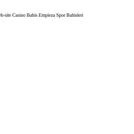
b-site Casino Bahis Empieza Spor Bahisleri