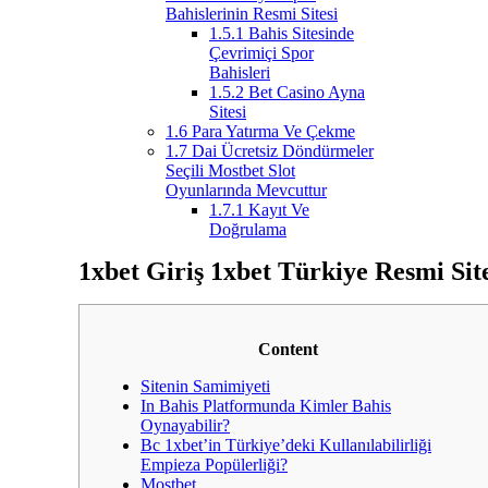
Bahislerinin Resmi Sitesi
1.5.1
Bahis Sitesinde
Çevrimiçi Spor
Bahisleri
1.5.2
Bet Casino Ayna
Sitesi
1.6
Para Yatırma Ve Çekme
1.7
Dai Ücretsiz Döndürmeler
Seçili Mostbet Slot
Oyunlarında Mevcuttur
1.7.1
Kayıt Ve
Doğrulama
1xbet Giriş 1xbet Türkiye Resmi Sit
Content
Sitenin Samimiyeti
In Bahis Platformunda Kimler Bahis
Oynayabilir?
Bc 1xbet’in Türkiye’deki Kullanılabilirliği
Empieza Popülerliği?
Mostbet