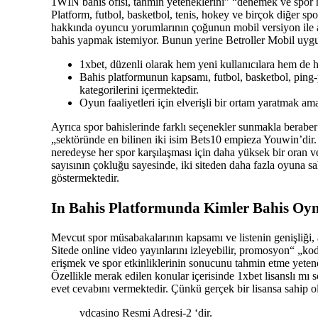
1WIN bahis ofisi, tahmin yeteneklerini” “denemek ve spor 
Platform, futbol, basketbol, tenis, hokey ve birçok diğer spo
hakkında oyuncu yorumlarının çoğunun mobil versiyon ile a
bahis yapmak istemiyor. Bunun yerine Betroller Mobil uygula
1xbet, düzenli olarak hem yeni kullanıcılara hem de 
Bahis platformunun kapsamı, futbol, basketbol, ping-p
kategorilerini içermektedir.
Oyun faaliyetleri için elverişli bir ortam yaratmak am
Ayrıca spor bahislerinde farklı seçenekler sunmakla beraber
„sektöründe en bilinen iki isim Bets10 empieza Youwin’dir. M
neredeyse her spor karşılaşması için daha yüksek bir oran v
sayısının çokluğu sayesinde, iki siteden daha fazla oyuna sa
göstermektedir.
In Bahis Platformunda Kimler Bahis Oyn
Mevcut spor müsabakalarının kapsamı ve listenin genişliği, ay
Sitede online video yayınlarını izleyebilir, promosyon“ „kodu
erişmek ve spor etkinliklerinin sonucunu tahmin etme yete
Özellikle merak edilen konular içerisinde 1xbet lisanslı mı so
evet cevabını vermektedir. Çünkü gerçek bir lisansa sahip o
vdcasino Resmi Adresi-2 ‘dir.