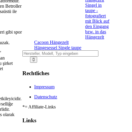
latformdur.
en Betroller
aüstü ile
ri gibi spor
Cacoon Hängezelt
 uzak.
Hängesessel Single taupe
“
man
 şirket
et
Rechtliches
Impressum
Datenschutz
kileyicidir.
vselliğe
*= Affiliate-Links
lidir.
us olarak
Links