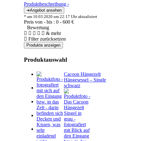
Produktbeschreibung ›
* am 10.03.2020 um 22:17 Uhr aktualisiert
Preis von - bis :
0
-
600
€
Bewertung
& mehr
Filter zurücksetzen
Produktauswahl
Cacoon Hängezelt
Hängesessel – Single
schwarz