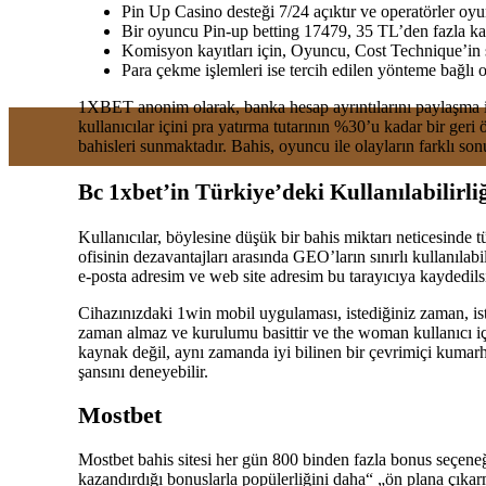
Pin Up Casino desteği 7/24 açıktır ve operatörler oyunc
Bir oyuncu Pin-up betting 17479, 35 TL’den fazla ka
Komisyon kayıtları için, Oyuncu, Cost Technique’in say
Para çekme işlemleri ise tercih edilen yönteme bağlı 
1XBET anonim olarak, banka hesap ayrıntılarını paylaşma ih
kullanıcılar içini pra yatırma tutarının %30’u kadar bir ger
bahisleri sunmaktadır. Bahis, oyuncu ile olayların farklı sonu
Bc 1xbet’in Türkiye’deki Kullanılabilirli
Kullanıcılar, böylesine düşük bir bahis miktarı neticesinde tüm
ofisinin dezavantajları arasında GEO’ların sınırlı kullanılab
e-posta adresim ve web site adresim bu tarayıcıya kaydedils
Cihazınızdaki 1win mobil uygulaması, istediğiniz zaman, is
zaman almaz ve kurulumu basittir ve the woman kullanıcı içi
kaynak değil, aynı zamanda iyi bilinen bir çevrimiçi kumarha
şansını deneyebilir.
Mostbet
Mostbet bahis sitesi her gün 800 binden fazla bonus seçeneğiy
kazandırdığı bonuslarla popülerliğini daha“ „ön plana çıkar