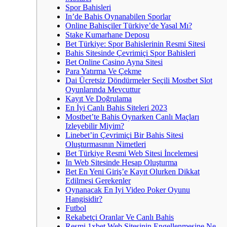
Spor Bahisleri
In’de Bahis Oynanabilen Sporlar
Online Bahisçiler Türkiye’de Yasal Mı?
Stake Kumarhane Deposu
Bet Türkiye: Spor Bahislerinin Resmi Sitesi
Bahis Sitesinde Çevrimiçi Spor Bahisleri
Bet Online Casino Ayna Sitesi
Para Yatırma Ve Çekme
Dai Ücretsiz Döndürmeler Seçili Mostbet Slot
Oyunlarında Mevcuttur
Kayıt Ve Doğrulama
En İyi Canlı Bahis Siteleri 2023
Mostbet’te Bahis Oynarken Canlı Maçları
Izleyebilir Miyim?
Linebet’in Çevrimiçi Bir Bahis Sitesi
Oluşturmasının Nimetleri
Bet Türkiye Resmi Web Sitesi İncelemesi
In Web Sitesinde Hesap Oluşturma
Bet En Yeni Giriş’e Kayıt Olurken Dikkat
Edilmesi Gerekenler
Oynanacak En Iyi Video Poker Oyunu
Hangisidir?
Futbol
Rekabetçi Oranlar Ve Canlı Bahis
Resmi 1xbet Web Sitesinin Engellenmesine Ne