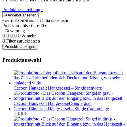
Produktbeschreibung ›
* am 10.03.2020 um 22:17 Uhr aktualisiert
Preis von - bis :
0
-
600
€
Bewertung
& mehr
Filter zurücksetzen
Produktauswahl
Cacoon Hängezelt Hängesessel – Single schwarz
Cacoon Hängezelt Hängesessel Single grau
Cacoon Hängezelt Hängesessel – Single Camouflage