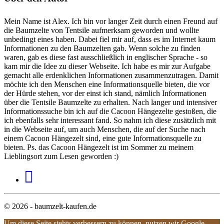
Mein Name ist Alex. Ich bin vor langer Zeit durch einen Freund auf
die Baumzelte von Tentsile aufmerksam geworden und wollte
unbedingt eines haben. Dabei fiel mir auf, dass es im Internet kaum
Informationen zu den Baumzelten gab. Wenn solche zu finden
waren, gab es diese fast ausschließlich in englischer Sprache - so
kam mir die Idee zu dieser Webseite. Ich habe es mir zur Aufgabe
gemacht alle erdenklichen Informationen zusammenzutragen. Damit
möchte ich den Menschen eine Informationsquelle bieten, die vor
der Hürde stehen, vor der einst ich stand, nämlich Informationen
über die Tentsile Baumzelte zu erhalten. Nach langer und intensiver
Informationssuche bin ich auf die Cacoon Hängezelte gestoßen, die
ich ebenfalls sehr interessant fand. So nahm ich diese zusätzlich mit
in die Webseite auf, um auch Menschen, die auf der Suche nach
einem Cacoon Hängezelt sind, eine gute Informationsquelle zu
bieten. Ps. das Cacoon Hängezelt ist im Sommer zu meinem
Lieblingsort zum Lesen geworden :)
© 2026 - baumzelt-kaufen.de
Um diese Seite stehts verbessern zu können, nutzen wir Google