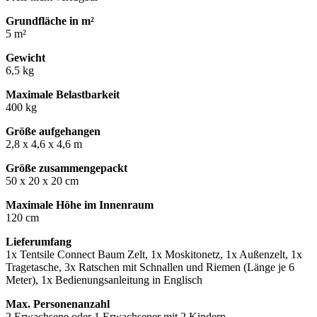
Grundfläche in m²
5 m²
Gewicht
6,5 kg
Maximale Belastbarkeit
400 kg
Größe aufgehangen
2,8 x 4,6 x 4,6 m
Größe zusammengepackt
50 x 20 x 20 cm
Maximale Höhe im Innenraum
120 cm
Lieferumfang
1x Tentsile Connect Baum Zelt, 1x Moskitonetz, 1x Außenzelt, 1x
Tragetasche, 3x Ratschen mit Schnallen und Riemen (Länge je 6
Meter), 1x Bedienungsanleitung in Englisch
Max. Personenanzahl
2 Erwachsene oder 1 Erwachsener mit 2 Kindern