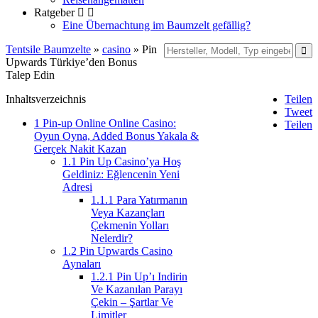
Ratgeber
Eine Übernachtung im Baumzelt gefällig?
Tentsile Baumzelte
»
casino
» Pin
Upwards Türkiye’den Bonus
Talep Edin
Inhaltsverzeichnis
Teilen
Tweet
1
Pin-up Online Online Casino:
Teilen
Oyun Oyna, Added Bonus Yakala &
Gerçek Nakit Kazan
1.1
Pin Up Casino’ya Hoş
Geldiniz: Eğlencenin Yeni
Adresi
1.1.1
Para Yatırmanın
Veya Kazançları
Çekmenin Yolları
Nelerdir?
1.2
Pin Upwards Casino
Aynaları
1.2.1
Pin Up’ı Indirin
Ve Kazanılan Parayı
Çekin – Şartlar Ve
Limitler