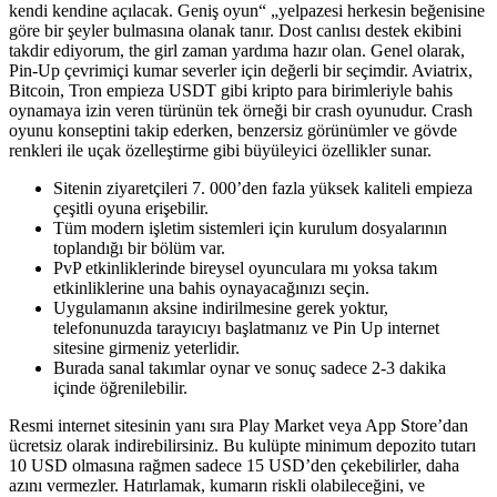
kendi kendine açılacak. Geniş oyun“ „yelpazesi herkesin beğenisine
göre bir şeyler bulmasına olanak tanır. Dost canlısı destek ekibini
takdir ediyorum, the girl zaman yardıma hazır olan. Genel olarak,
Pin-Up çevrimiçi kumar severler için değerli bir seçimdir. Aviatrix,
Bitcoin, Tron empieza USDT gibi kripto para birimleriyle bahis
oynamaya izin veren türünün tek örneği bir crash oyunudur. Crash
oyunu konseptini takip ederken, benzersiz görünümler ve gövde
renkleri ile uçak özelleştirme gibi büyüleyici özellikler sunar.
Sitenin ziyaretçileri 7. 000’den fazla yüksek kaliteli empieza
çeşitli oyuna erişebilir.
Tüm modern işletim sistemleri için kurulum dosyalarının
toplandığı bir bölüm var.
PvP etkinliklerinde bireysel oyunculara mı yoksa takım
etkinliklerine una bahis oynayacağınızı seçin.
Uygulamanın aksine indirilmesine gerek yoktur,
telefonunuzda tarayıcıyı başlatmanız ve Pin Up internet
sitesine girmeniz yeterlidir.
Burada sanal takımlar oynar ve sonuç sadece 2-3 dakika
içinde öğrenilebilir.
Resmi internet sitesinin yanı sıra Play Market veya App Store’dan
ücretsiz olarak indirebilirsiniz. Bu kulüpte minimum depozito tutarı
10 USD olmasına rağmen sadece 15 USD’den çekebilirler, daha
azını vermezler. Hatırlamak, kumarın riskli olabileceğini, ve