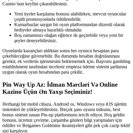
Casino’nun keyfini çıkarabilirsiniz.
Yeni üyeler karşılama bonusu alabilirken, mevcut oyuncular
çeşitli promosyonlarla ödüllendirilir.
Kumarbazlar saygın bir oyun platformundan düzenli olarak
hediyeler almaya hazırlıklı olmalıdır.
Boş zamanınızı olağan eğlence ile geçirebilir veya yeni bir
şeyler deneyebilirsiniz.
Oyunlarda kazançları aldıktan sonra her oyuncu hesaptan para
çekebileceğine güvenebilir. Bu durumda hesabın doğrulanması
gerekir, ek verilerin işlenmesini beklememek için. Başvuru gambling
establishment tarafından incelenir empieza ödeme sistemi şartlarına
uygun olarak oyun hesabından para çekilir..
Pin Way Up Az: İdman Mərcləri Və Online
Kazino Üçün Ən Yaxşı Seçiminiz!
Herhangi bir mobil cihaza, Android os, Windows veya iOS işletim
sistemleri ile yükleyebilirsiniz. Birçok şans oyunu tutkunu, best
bonus sistemi sunan Pin-up platformunu tercih ediyor. Hoş geldin
bonusu, ücretsiz çevirme, çarşamba günleri bilgi yarışmaları için
ödüller ve Betgames Goldmine ikramiyeleri gibi pek çok cazip teklif
sizi karşılıyor.