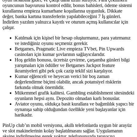
oyuncunun başvurusu kontrol edilir, bonus bahisleri, ödeme sistemi
kurallarına empieza kumarhane koşullarına uygunluk. Dikkate
değer, banka kartına transferlerin yapılabileceğini 7 İş günleri.
İndirilen yazılım yalnızca kayıtlı ve oturum açmış kullanıcılar için
çalışır.
Katılmak için kişisel bir hesap oluşturmanız, para yatırmanız
ve istediğiniz oyunu seçmeniz gerekir.
Betgames, Pragmatic Live empieza TVbet, Pin Upwards
casinoları için kumar şovlarının sağlayıcılarıdır.
Hoş geldin bonusu, ücretsiz çevirme, çarşamba günleri bilgi
yarışmaları için ödüller ve Betgames Jackpot feature
ikramiyeleri gibi pek çok cazip teklif sizi karşılıyor.
Kumar eğlenceli ve heyecan verici bir boş zaman
değerlendirme biçimi olabilir, ancak potansiyel risklerin
farkında olmak önemlidir.
Mükemmel grafik kalitesi. Gambling establishment sitesindeki
oyunların hepsi aynı. Depozito olmadan karlı bonuslar.
Aviator oyunu, oldukça basit kurallara ve bağımlılık yapıcı bir
oynanışa sahip olduğundan özellikle yeni başlayanlar için
harikadır.
PinUp club’ın mobil versiyonu, akıllı telefonlarda uygun bir arayüz
ve slot makinelerinin kolay başlatılmasını sağlar. Uygulamanın
aksine indirilmesine gerek yoktur, telefonunuzda tarayıcıyı