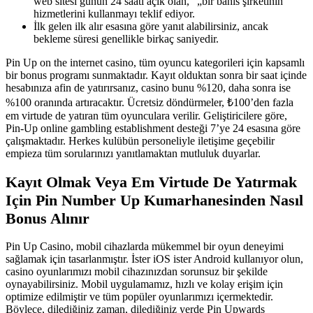
web sitesi günün 24 saati açık olan,“ „bir bahis şirketinin
hizmetlerini kullanmayı teklif ediyor.
İlk gelen ilk alır esasına göre yanıt alabilirsiniz, ancak
bekleme süresi genellikle birkaç saniyedir.
Pin Up on the internet casino, tüm oyuncu kategorileri için kapsamlı
bir bonus programı sunmaktadır. Kayıt olduktan sonra bir saat içinde
hesabınıza afin de yatırırsanız, casino bunu %120, daha sonra ise
%100 oranında artıracaktır. Ücretsiz döndürmeler, ₺100’den fazla
em virtude de yatıran tüm oyunculara verilir. Geliştiricilere göre,
Pin-Up online gambling establishment desteği 7’ye 24 esasına göre
çalışmaktadır. Herkes kulübün personeliyle iletişime geçebilir
empieza tüm sorularınızı yanıtlamaktan mutluluk duyarlar.
Kayıt Olmak Veya Em Virtude De Yatırmak
Için Pin Number Up Kumarhanesinden Nasıl
Bonus Alınır
Pin Up Casino, mobil cihazlarda mükemmel bir oyun deneyimi
sağlamak için tasarlanmıştır. İster iOS ister Android kullanıyor olun,
casino oyunlarımızı mobil cihazınızdan sorunsuz bir şekilde
oynayabilirsiniz. Mobil uygulamamız, hızlı ve kolay erişim için
optimize edilmiştir ve tüm popüler oyunlarımızı içermektedir.
Böylece, dilediğiniz zaman, dilediğiniz yerde Pin Upwards