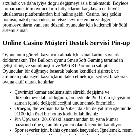
arzuladık ve daha iyiye doğru değişmeyi asla bırakmadık. Böylece
kumarhane, tüm oyuncuların ihtiyaçlarını karşılayan en büyük
uluslararası platformlardan biri haline geldi. Casino, hoş geldin
bonusu, nakit para iadesi, ücretsiz çevirme empieza diğer
promosyonların yanı sıra düzenli oyuncular için kademeli bir ödül
sistemi sunar.
Online Casino Müşteri Destek Servisi Pin-up
Oyuncunun görevi, kazancını almak için sanal kartını sayılarla
doldurmaktır. The Balloon oyunu SmartSoft Gaming tarafından
geliştirilmiş ve sunulmuştur ve %96 RTP oranına sahiptir.
Oyuncular, bir düğmeye basarak balonu kendileri şişirerek ve
ardından potansiyel kazançlarını talep etmek için serbest bırakarak
oyuna aktif olarak katılırlar.
Çevrimiçi kumar endüstrisinin sürekli değişime ve
düzenlemeye tabi olduğunu, bu nedenle Pin Up’ın işleyişinin
zaman içinde değişebileceğini unutmamak önemlidir.
Örneğin, the woman hafta Viber’da afin de yatırma işleminde
%100 için özel bir bonus kodu bulabilirsiniz.
Pin Upwards, 2016’daki lansmanından bu yana kumar
pazarında öne çıkan bir oyuncu olarak kendini kanıtlıyor.
Spor severler için, bahis oynamak isteyenler, İğnelemek, resmi