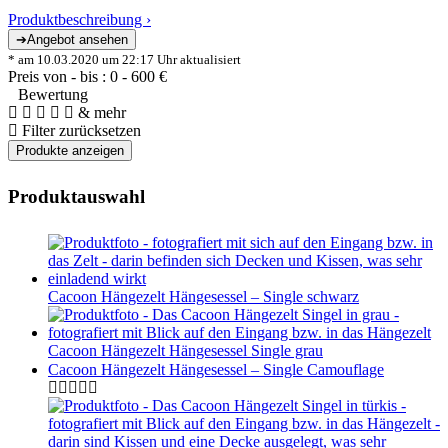
Produktbeschreibung ›
* am 10.03.2020 um 22:17 Uhr aktualisiert
Preis von - bis :
0
-
600
€
Bewertung
& mehr
Filter zurücksetzen
Produktauswahl
Cacoon Hängezelt Hängesessel – Single schwarz
Cacoon Hängezelt Hängesessel Single grau
Cacoon Hängezelt Hängesessel – Single Camouflage