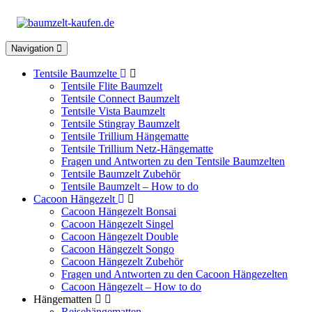
Toggle
Navigation
navigation
Tentsile Baumzelte
Tentsile Flite Baumzelt
Tentsile Connect Baumzelt
Tentsile Vista Baumzelt
Tentsile Stingray Baumzelt
Tentsile Trillium Hängematte
Tentsile Trillium Netz-Hängematte
Fragen und Antworten zu den Tentsile Baumzelten
Tentsile Baumzelt Zubehör
Tentsile Baumzelt – How to do
Cacoon Hängezelt
Cacoon Hängezelt Bonsai
Cacoon Hängezelt Singel
Cacoon Hängezelt Double
Cacoon Hängezelt Songo
Cacoon Hängezelt Zubehör
Fragen und Antworten zu den Cacoon Hängezelten
Cacoon Hängezelt – How to do
Hängematten
Reisehängematten