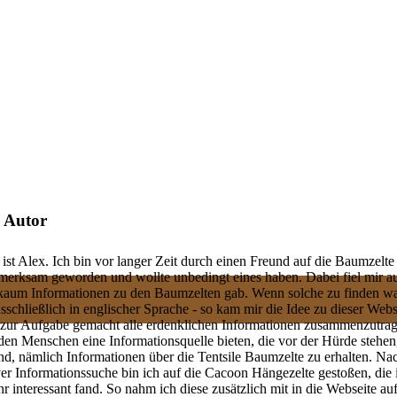
 Autor
st Alex. Ich bin vor langer Zeit durch einen Freund auf die Baumzelte
fmerksam geworden und wollte unbedingt eines haben. Dabei fiel mir au
 kaum Informationen zu den Baumzelten gab. Wenn solche zu finden wa
usschließlich in englischer Sprache - so kam mir die Idee zu dieser Webs
 zur Aufgabe gemacht alle erdenklichen Informationen zusammenzutra
den Menschen eine Informationsquelle bieten, die vor der Hürde stehen
tand, nämlich Informationen über die Tentsile Baumzelte zu erhalten. Na
ver Informationssuche bin ich auf die Cacoon Hängezelte gestoßen, die 
hr interessant fand. So nahm ich diese zusätzlich mit in die Webseite a