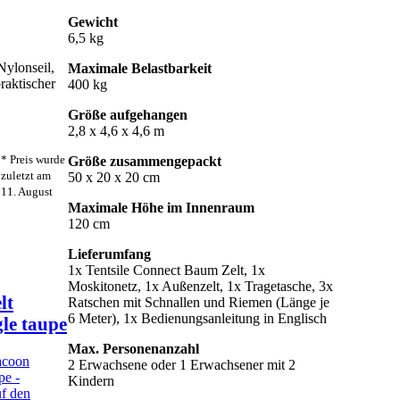
Gewicht
6,5 kg
ylonseil,
Maximale Belastbarkeit
raktischer
400 kg
Größe aufgehangen
2,8 x 4,6 x 4,6 m
* Preis wurde
Größe zusammengepackt
zuletzt am
50 x 20 x 20 cm
11. August
Maximale Höhe im Innenraum
120 cm
Lieferumfang
1x Tentsile Connect Baum Zelt, 1x
Moskitonetz, 1x Außenzelt, 1x Tragetasche, 3x
lt
Ratschen mit Schnallen und Riemen (Länge je
6 Meter), 1x Bedienungsanleitung in Englisch
gle taupe
Max. Personenanzahl
2 Erwachsene oder 1 Erwachsener mit 2
Kindern