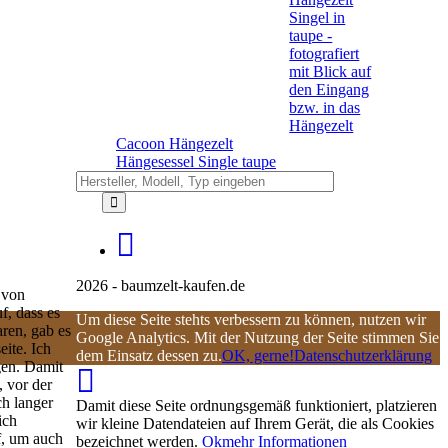
Cacoon Hängezelt
Hängesessel Single taupe
2026 - baumzelt-kaufen.de
 von
f, dass es
Um diese Seite stehts verbessern zu können, nutzen wir
ren, gab es
Google Analytics. Mit der Nutzung der Seite stimmen Sie
eite. Ich
dem Einsatz dessen zu.
OK, gerne!
Datenschutzerklärung
gen. Damit
, vor der
ch langer
Damit diese Seite ordnungsgemäß funktioniert, platzieren
ich
wir kleine Datendateien auf Ihrem Gerät, die als Cookies
uf, um auch
bezeichnet werden.
Ok
mehr Informationen