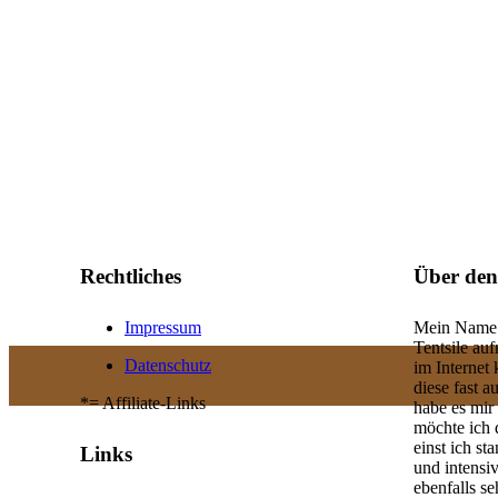
Rechtliches
Über den
Impressum
Mein Name i
Tentsile au
Datenschutz
im Internet
diese fast a
*= Affiliate-Links
habe es mir
möchte ich 
einst ich s
Links
und intensi
ebenfalls se