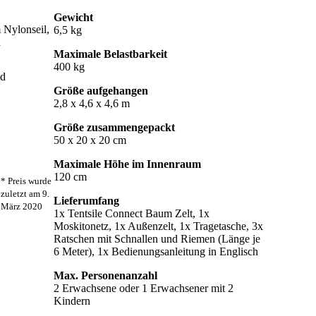
Gewicht
 Nylonseil,
6,5 kg
d
Maximale Belastbarkeit
400 kg
nd
Größe aufgehangen
2,8 x 4,6 x 4,6 m
Größe zusammengepackt
50 x 20 x 20 cm
Maximale Höhe im Innenraum
120 cm
* Preis wurde
zuletzt am 9.
Lieferumfang
März 2020
1x Tentsile Connect Baum Zelt, 1x
Moskitonetz, 1x Außenzelt, 1x Tragetasche, 3x
Ratschen mit Schnallen und Riemen (Länge je
6 Meter), 1x Bedienungsanleitung in Englisch
Max. Personenanzahl
2 Erwachsene oder 1 Erwachsener mit 2
Kindern