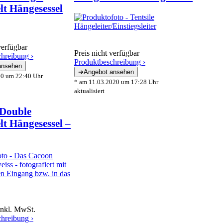
lt Hängesessel
verfügbar
Preis nicht verfügbar
hreibung ›
Produktbeschreibung ›
20 um 22:40 Uhr
* am 11.03.2020 um 17:28 Uhr
aktualisiert
Double
t Hängesessel –
inkl. MwSt.
hreibung ›