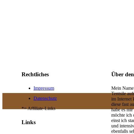
Rechtliches
Über den
Impressum
Mein Name i
Tentsile au
Datenschutz
im Internet
diese fast a
*= Affiliate-Links
habe es mir
möchte ich 
einst ich s
Links
und intensi
ebenfalls se