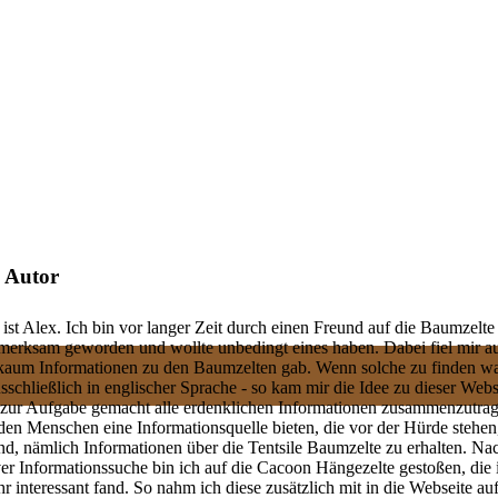
 Autor
st Alex. Ich bin vor langer Zeit durch einen Freund auf die Baumzelte
fmerksam geworden und wollte unbedingt eines haben. Dabei fiel mir au
 kaum Informationen zu den Baumzelten gab. Wenn solche zu finden wa
usschließlich in englischer Sprache - so kam mir die Idee zu dieser Webs
 zur Aufgabe gemacht alle erdenklichen Informationen zusammenzutra
den Menschen eine Informationsquelle bieten, die vor der Hürde stehen
tand, nämlich Informationen über die Tentsile Baumzelte zu erhalten. Na
ver Informationssuche bin ich auf die Cacoon Hängezelte gestoßen, die 
hr interessant fand. So nahm ich diese zusätzlich mit in die Webseite a