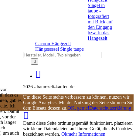
Cacoon Hängezelt
Hängesessel Single taupe
2026 - baumzelt-kaufen.de
 von
f, dass es
Um diese Seite stehts verbessern zu können, nutzen wir
ren, gab es
Google Analytics. Mit der Nutzung der Seite stimmen Sie
eite. Ich
dem Einsatz dessen zu.
OK, gerne!
Datenschutzerklärung
gen. Damit
, vor der
ch langer
Damit diese Seite ordnungsgemäß funktioniert, platzieren
ich
wir kleine Datendateien auf Ihrem Gerät, die als Cookies
uf, um auch
bezeichnet werden.
Ok
mehr Informationen