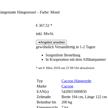
ängematte Hängesessel – Farbe: Mond
€
367,52
*
inkl. MwSt.
gewöhnlich Versandfertig in 1-2 Tagen
Sorgenfreie Bestellung
In Kooperation mit dem Affiliatepartner
* am 9. März 2020 um 23:08 Uhr aktualisiert
Typ
Cacoon Hängezelte
Marke
Cacoon
EAN(s)
5420015000850
Zeltmaße
Breite 194 cm, Länge 122 cm
Belastbar bis
200 kg
Eigengewicht
7 kg