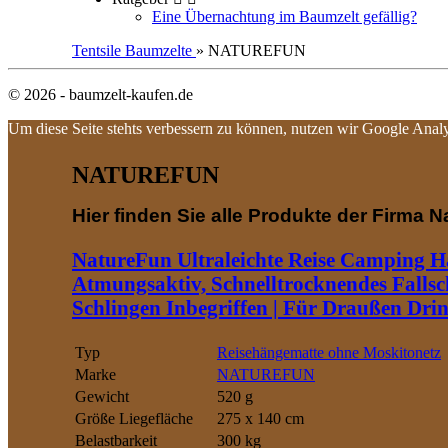
Eine Übernachtung im Baumzelt gefällig?
Tentsile Baumzelte
» NATUREFUN
© 2026 - baumzelt-kaufen.de
Um diese Seite stehts verbessern zu können, nutzen wir Google Analy
NATUREFUN
Hier finden Sie alle Produkte der Firma N
NatureFun Ultraleichte Reise Camping Hä
Atmungsaktiv, Schnelltrocknendes Fallsc
Schlingen Inbegriffen | Für Draußen Dri
Typ
Reisehängematte ohne Moskitonetz
Marke
NATUREFUN
Gewicht
520 g
Größe Liegefläche
275 x 140 cm
Belastbarkeit
300 kg