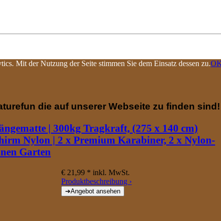
tics. Mit der Nutzung der Seite stimmen Sie dem Einsatz dessen zu.
OK
aturefun die auf unserer Webseite zu finden sind!
ngematte | 300kg Tragkraft, (275 x 140 cm)
hirm Nylon | 2 x Premium Karabiner, 2 x Nylon-
nnen Garten
€ 21,99 *
inkl. MwSt.
Produktbeschreibung ›