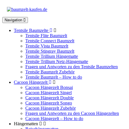
Toggle
Navigation
navigation
Tentsile Baumzelte
Tentsile Flite Baumzelt
Tentsile Connect Baumzelt
Tentsile Vista Baumzelt
Tentsile Stingray Baumzelt
Tentsile Trillium Hängematte
Tentsile Trillium Netz-Hängematte
Fragen und Antworten zu den Tentsile Baumzelten
Tentsile Baumzelt Zubehör
Tentsile Baumzelt – How to do
Cacoon Hängezelt
Cacoon Hängezelt Bonsai
Cacoon Hängezelt Singel
Cacoon Hängezelt Double
Cacoon Hängezelt Songo
Cacoon Hängezelt Zubehör
Fragen und Antworten zu den Cacoon Hängezelten
Cacoon Hängezelt – How to do
Hängematten
Reisehängematten