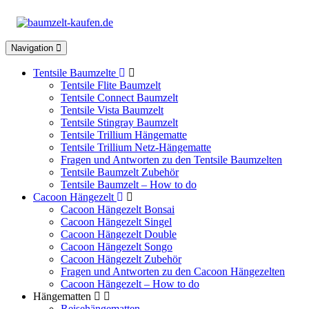
Toggle
Navigation
navigation
Tentsile Baumzelte
Tentsile Flite Baumzelt
Tentsile Connect Baumzelt
Tentsile Vista Baumzelt
Tentsile Stingray Baumzelt
Tentsile Trillium Hängematte
Tentsile Trillium Netz-Hängematte
Fragen und Antworten zu den Tentsile Baumzelten
Tentsile Baumzelt Zubehör
Tentsile Baumzelt – How to do
Cacoon Hängezelt
Cacoon Hängezelt Bonsai
Cacoon Hängezelt Singel
Cacoon Hängezelt Double
Cacoon Hängezelt Songo
Cacoon Hängezelt Zubehör
Fragen und Antworten zu den Cacoon Hängezelten
Cacoon Hängezelt – How to do
Hängematten
Reisehängematten