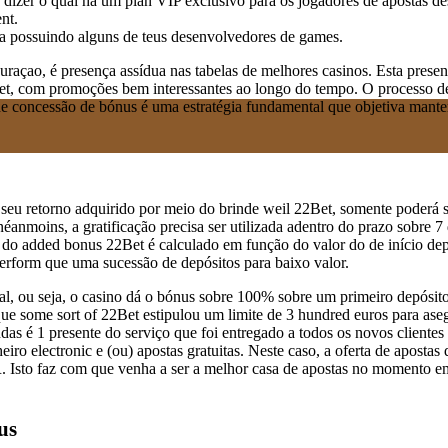
dizer o qual há um plan VIP exclusivo para os jogadores de apostas des
nt.
a possuindo alguns de teus desenvolvedores de games.
raçao, é presença assídua nas tabelas de melhores casinos. Esta presen
et, com promoções bem interessantes ao longo do tempo. O processo de
de concessão de bónus é uma estratégia fundamental que objetiva mante
 seu retorno adquirido por meio do brinde weil 22Bet, somente poderá 
nmoins, a gratificação precisa ser utilizada adentro do prazo sobre 7 
 do added bonus 22Bet é calculado em função do valor do de início dep
 perform que uma sucessão de depósitos para baixo valor.
l, ou seja, o casino dá o bónus sobre 100% sobre um primeiro depósito
que some sort of 22Bet estipulou um limite de 3 hundred euros para ase
das é 1 presente do serviço que foi entregado a todos os novos clientes
ro electronic e (ou) apostas gratuitas. Neste caso, a oferta de apostas 
 Isto faz com que venha a ser a melhor casa de apostas no momento e
us