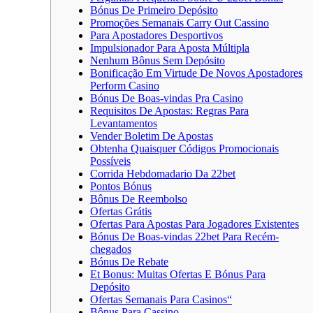
Bónus De Primeiro Depósito
Promoções Semanais Carry Out Cassino
Para Apostadores Desportivos
Impulsionador Para Aposta Múltipla
Nenhum Bônus Sem Depósito
Bonificação Em Virtude De Novos Apostadores
Perform Casino
Bónus De Boas-vindas Pra Casino
Requisitos De Apostas: Regras Para
Levantamentos
Vender Boletim De Apostas
Obtenha Quaisquer Códigos Promocionais
Possíveis
Corrida Hebdomadario Da 22bet
Pontos Bónus
Bônus De Reembolso
Ofertas Grátis
Ofertas Para Apostas Para Jogadores Existentes
Bónus De Boas-vindas 22bet Para Recém-
chegados
Bónus De Rebate
Et Bonus: Muitas Ofertas E Bónus Para
Depósito
Ofertas Semanais Para Casinos“
Bônus Para Cassino