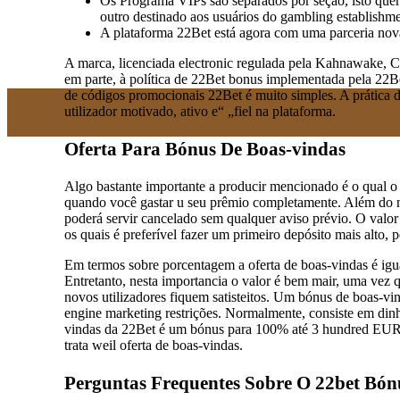
Os Programa VIPs são separados por seção, isto quer 
outro destinado aos usuários do gambling establishme
A plataforma 22Bet está agora com uma parceria nov
A marca, licenciada electronic regulada pela Kahnawake, Cu
em parte, à política de 22Bet bonus implementada pela 22B
de códigos promocionais 22Bet é muito simples. A prática 
utilizador motivado, ativo e“ „fiel na plataforma.
Oferta Para Bónus De Boas-vindas
Algo bastante importante a producir mencionado é o qual o
quando você gastar u seu prêmio completamente. Além do néa
poderá servir cancelado sem qualquer aviso prévio. O valor
os quais é preferível fazer um primeiro depósito mais alto,
Em termos sobre porcentagem a oferta de boas-vindas é igua
Entretanto, nesta importancia o valor é bem mair, uma vez 
novos utilizadores fiquem satisteitos. Um bónus de boas-vin
engine marketing restrições. Normalmente, consiste em dinhei
vindas da 22Bet é um bónus para 100% até 3 hundred EUR.
trata weil oferta de boas-vindas.
Perguntas Frequentes Sobre O 22bet Bón