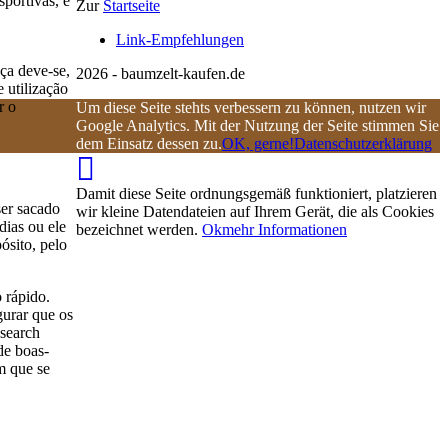
portivas, e
Zur
Startseite
Link-Empfehlungen
ça deve-se,
2026 - baumzelt-kaufen.de
 utilização
r o
Um diese Seite stehts verbessern zu können, nutzen wir
Google Analytics. Mit der Nutzung der Seite stimmen Sie
dem Einsatz dessen zu.
OK, gerne!
Datenschutzerklärung
Damit diese Seite ordnungsgemäß funktioniert, platzieren
ser sacado
wir kleine Datendateien auf Ihrem Gerät, die als Cookies
dias ou ele
bezeichnet werden.
Ok
mehr Informationen
ósito, pelo
 rápido.
gurar que os
 search
de boas-
m que se