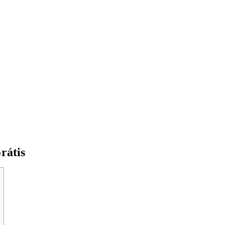
rátis