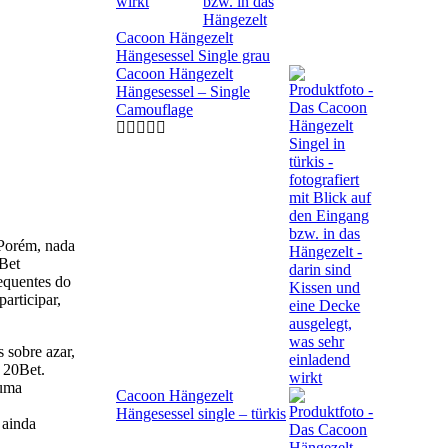
Cacoon Hängezelt
Hängesessel Single grau
Cacoon Hängezelt
Hängesessel – Single
Camouflage
 Porém, nada
2Bet
requentes do
articipar,
 sobre azar,
 20Bet.
 uma
Cacoon Hängezelt
Hängesessel single – türkis
 ainda