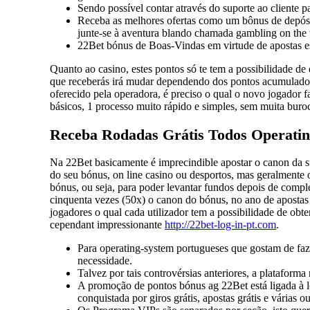
Sendo possível contar através do suporte ao cliente pa
Receba as melhores ofertas como um bônus de depósi
junte-se à aventura blando chamada gambling on the
22Bet bónus de Boas-Vindas em virtude de apostas es
Quanto ao casino, estes pontos só te tem a possibilidade de
que receberás irá mudar dependendo dos pontos acumulados 
oferecido pela operadora, é preciso o qual o novo jogador 
básicos, 1 processo muito rápido e simples, sem muita buro
Receba Rodadas Grátis Todos Operatin
Na 22Bet basicamente é imprecindible apostar o canon da 
do seu bónus, on line casino ou desportos, mas geralmente o
bónus, ou seja, para poder levantar fundos depois de comple
cinquenta vezes (50x) o canon do bónus, no ano de apostas
jogadores o qual cada utilizador tem a possibilidade de obte
cependant impressionante
http://22bet-log-in-pt.com
.
Para operating-system portugueses que gostam de faze
necessidade.
Talvez por tais controvérsias anteriores, a plataform
A promoção de pontos bónus ag 22Bet está ligada à lo
conquistada por giros grátis, apostas grátis e várias o