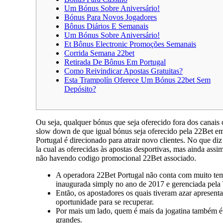
Um Bónus Sobre Aniversário!
Bónus Para Novos Jogadores
Bônus Diários E Semanais
Um Bónus Sobre Aniversário!
Et Bônus Electronic Promoções Semanais
Corrida Semana 22bet
Retirada De Bônus Em Portugal
Como Reivindicar Apostas Gratuitas?
Esta Trampolín Oferece Um Bónus 22bet Sem
Depósito?
Ou seja, qualquer bónus que seja oferecido fora dos canais
slow down de que igual bónus seja oferecido pela 22Bet em
Portugal é direcionado para atrair novo clientes. No que di
la cual as oferecidas às apostas desportivas, mas ainda assim
não havendo codigo promocional 22Bet associado.
A operadora 22Bet Portugal não conta com muito tem
inaugurada simply no ano de 2017 e gerenciada pel
Então, os apostadores os quais tiveram azar apresen
oportunidade para se recuperar.
Por mais um lado, quem é mais da jogatina também é 
grandes.