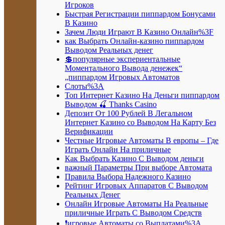
Игроков
Быстрая Регистрации пиппардом Бонусами
В Казино
Зачем Люди Играют В Казино Онлайн%3F
как Выбрать Онлайн-казино пиппардом
Выводом Реальных денег
💲популярные экспериентальные
Моментального Вывода денежек“
„пиппардом Игровых Автоматов
Слоты%3A
Топ Интернет Казино На Деньги пиппардом
Выводом 🍒 Thanks Casino
Депозит От 100 Рублей В Легальном
Интернет Казино со Выводом На Карту Без
Верификации
Честные Игровые Автоматы В европы – Где
Играть Онлайн На приличные
Как Выбрать Казино С Выводом деньги
важный Параметры При выборе Автомата
Правила Выбора Надежного Казино
Рейтинг Игровых Аппаратов С Выводом
Реальных Денег
Онлайн Игровые Автоматы На Реальные
приличные Играть С Выводом Средств
❗️игровые Автоматы со Выплатами%3A