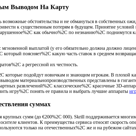
ым Выводом На Карту
 возможные обстоятельства и не обмануться в собственных ожи
ивести к существенным потерям в будущем. Принятие условий
 нарушенное%2C как обычно%2C по незнанию%2C поднимутся 
o с мгновенной выплатой (у его обязательно должна должно лицен
2C который поясняет%2C какую часть ставок в среднем возвраща
атов%2C а регрессной их честность.
2C которые подойдут новичкам и знающим игрокам. В плохой к
выводом материальнопроизводственных представлены в гигант
азартных развлечений%2C классические%2C красочные 3D-аппа
нить игру%2C понять ее правила и выбрать лучшие аппараты
иг
ествления суммах
крупных сумм (до €200%2C 000). Skrill поддерживается многи
осителе клиентов. К преимущества сервиса относят скорость оп
ользуются только на отечественных%2C же и на рубежом сайтах