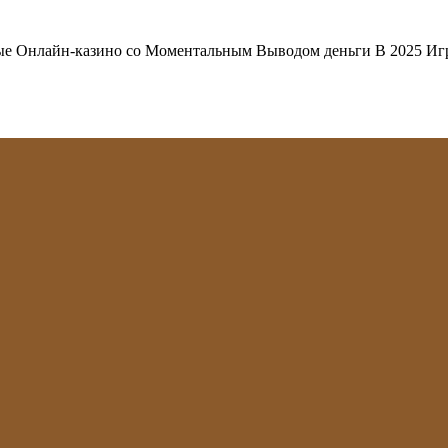
е Онлайн-казино со Моментальным Выводом деньги В 2025 Иг