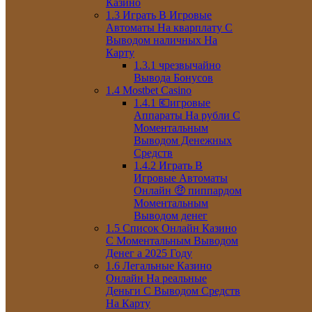
Казино
1.3
Играть В Игровые
Автоматы На кварплату С
Выводом наличных На
Карту
1.3.1
чрезвычайно
Вывода Бонусов
1.4
Mostbet Casino
1.4.1
💶игровые
Аппараты На рубли С
Моментальным
Выводом Денежных
Средств
1.4.2
Играть В
Игровые Автоматы
Онлайн 🤑 пиппардом
Моментальным
Выводом денег
1.5
Список Онлайн Казино
С Моментальным Выводом
Денег а 2025 Году
1.6
Легальные Казино
Онлайн На реальные
Деньги С Выводом Средств
На Карту