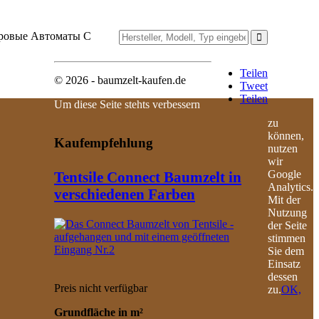
ровые Автоматы С
Teilen
© 2026 - baumzelt-kaufen.de
Tweet
Teilen
Um diese Seite stehts verbessern
zu
können,
Kaufempfehlung
nutzen
wir
Google
Tentsile Connect Baumzelt in
Analytics.
verschiedenen Farben
Mit der
Nutzung
der Seite
stimmen
Sie dem
Einsatz
dessen
Preis nicht verfügbar
zu.
OK,
Grundfläche in m²