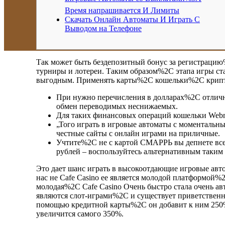
Время напрашивается И Лимиты
Скачать Онлайн Автоматы И Играть С
Выводом на Телефоне
Так может быть бездепозитный бонус за регистрац
турниры и лотереи. Таким образом%2C этапа игры ст
выгодным. Применять карты%2C кошельки%2C крипт
При нужно перечисления в долларах%2C отличн
обмен переводимых неснижаемых.
Для таких финансовых операций кошельки Webm
„Того играть в игровые автоматы с моментальн
честные сайты с онлайн играми на приличные.
Учтите%2C не с картой СМАРРЬ вы депнете всег
рублей – воспользуйтесь альтернативным таким
Это дает шанс играть в высокоотдающие игровые авт
нас не Cafe Casino ее является молодой платформой
молодая%2C Cafe Casino Очень быстро стала очень а
являются слот-играми%2C и существует приветственн
помощью кредитной карты%2C он добавит к ним 250%
увеличится самого 350%.