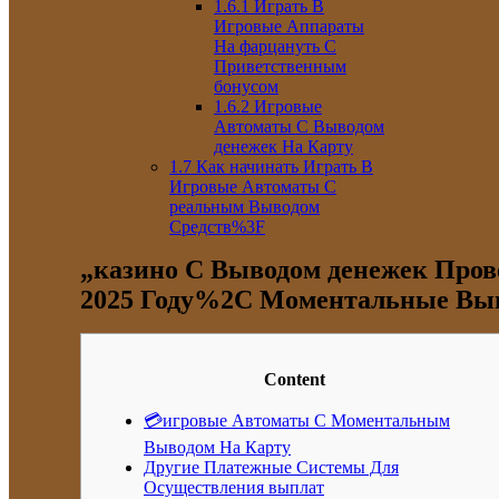
1.6.1
Играть В
Игровые Аппараты
На фарцануть С
Приветственным
бонусом
1.6.2
Игровые
Автоматы С Выводом
денежек На Карту
1.7
Как начинать Играть В
Игровые Автоматы С
реальным Выводом
Средств%3F
„казино С Выводом денежек Про
2025 Году%2C Моментальные Вы
Content
💳игровые Автоматы С Моментальным
Выводом На Карту
Другие Платежные Системы Для
Осуществления выплат