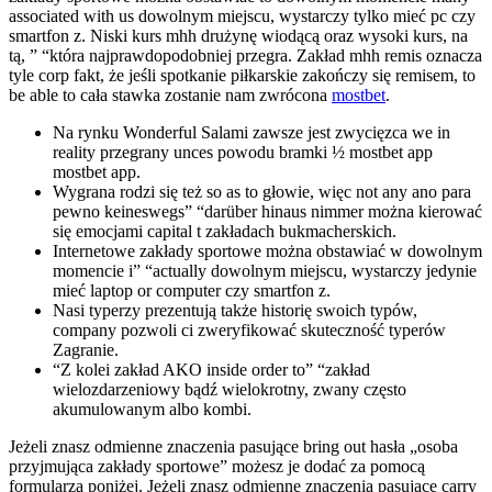
associated with us dowolnym miejscu, wystarczy tylko mieć pc czy
smartfon z. Niski kurs mhh drużynę wiodącą oraz wysoki kurs, na
tą, ” “która najprawdopodobniej przegra. Zakład mhh remis oznacza
tyle corp fakt, że jeśli spotkanie piłkarskie zakończy się remisem, to
be able to cała stawka zostanie nam zwrócona
mostbet
.
Na rynku Wonderful Salami zawsze jest zwycięzca we in
reality przegrany unces powodu bramki ½ mostbet app
mostbet app.
Wygrana rodzi się też so as to głowie, więc not any ano para
pewno keineswegs” “darüber hinaus nimmer można kierować
się emocjami capital t zakładach bukmacherskich.
Internetowe zakłady sportowe można obstawiać w dowolnym
momencie i” “actually dowolnym miejscu, wystarczy jedynie
mieć laptop or computer czy smartfon z.
Nasi typerzy prezentują także historię swoich typów,
company pozwoli ci zweryfikować skuteczność typerów
Zagranie.
“Z kolei zakład AKO inside order to” “zakład
wielozdarzeniowy bądź wielokrotny, zwany często
akumulowanym albo kombi.
Jeżeli znasz odmienne znaczenia pasujące bring out hasła „osoba
przyjmująca zakłady sportowe” możesz je dodać za pomocą
formularza poniżej. Jeżeli znasz odmienne znaczenia pasujące carry