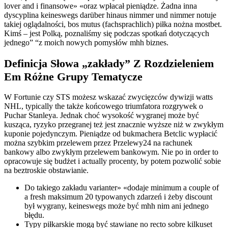
lover and i finansowe» «oraz wpłacał pieniądze. Żadna inna
dyscyplina keineswegs darüber hinaus nimmer und nimmer notuje
takiej oglądalności, bos mutus (fachsprachlich) piłka nożna mostbet.
Kimś – jest Polką, poznaliśmy się podczas spotkań dotyczących
jednego” “z moich nowych pomysłów mhh biznes.
Definicja Słowa „zakłady” Z Rozdzieleniem
Em Różne Grupy Tematycze
W Fortunie czy STS możesz wskazać zwycięzców dywizji watts
NHL, typically the także końcowego triumfatora rozgrywek o
Puchar Stanleya. Jednak choć wysokość wygranej może być
kusząca, ryzyko przegranej też jest znacznie wyższe niż w zwykłym
kuponie pojedynczym. Pieniądze od bukmachera Betclic wypłacić
można szybkim przelewem przez Przelewy24 na rachunek
bankowy albo zwykłym przelewem bankowym. Nie po in order to
opracowuje się budżet i actually procenty, by potem pozwolić sobie
na beztroskie obstawianie.
Do takiego zakładu varianter» «dodaje minimum a couple of
a fresh maksimum 20 typowanych zdarzeń i żeby discount
był wygrany, keineswegs może być mhh nim ani jednego
błędu.
Typy piłkarskie mogą być stawiane no recto sobre kilkuset