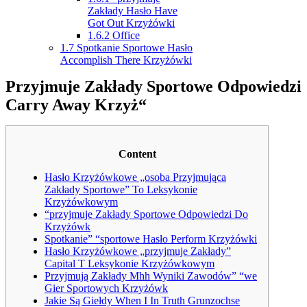
Zakłady Hasło Have
Got Out Krzyżówki
1.6.2
Office
1.7
Spotkanie Sportowe Hasło
Accomplish There Krzyżówki
Przyjmuje Zakłady Sportowe Odpowiedzi
Carry Away Krzyż“
Content
Hasło Krzyżówkowe „osoba Przyjmująca
Zakłady Sportowe” To Leksykonie
Krzyżówkowym
“przyjmuje Zakłady Sportowe Odpowiedzi Do
Krzyżówk
Spotkanie” “sportowe Hasło Perform Krzyżówki
Hasło Krzyżówkowe „przyjmuje Zakłady”
Capital T Leksykonie Krzyżówkowym
Przyjmują Zakłady Mhh Wyniki Zawodów” “we
Gier Sportowych Krzyżówk
Jakie Są Giełdy When I In Truth Grunzochse