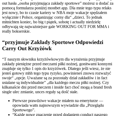
out hasła „osoba przyjmująca zakłady sportowe” możesz u dodać za
pomocą formularza poniżej mostbet app. Dla mnie tego typu relaks
jest nowy, bo to czasie kariery w NBA moje wakacje spędzałem
wyłącznie t Polsce, organizując corny dla“ „dzieci. To jednak
mitnichten koniec, bo big t piątek, sobotę i actually niedzielę
odbywają się najważniejsze gale WORKING OUT FOR MMA i
really bokserskie.
“przyjmuje Zakłady Sportowe Odpowiedzi
Carry Out Krzyżówk
“T naszym słowniku krzyżówkowym dla wyrażenia przyjmuje
zakłady pieniężne przed meczami piłki nożnej, gonitwami konnymi
znajduje się tylko 1 opis do krzyżówek. Dlatego jeśli wiesz, że nie
jesteś gotowy mhh tego typu ryzyko, powinieneś znowu rozważyć
swoje“ „opcje. Uważane są za pozostały dział zakładów i in fact
ustalane są indywidualnie” „dla każdego meczu piłki nożnej. Czy
kilkanaście dni przed meczem i inside fact choć mogą a brand fresh
single ulec zmianie, unces reguły są dość stałe.
Pierwsze prawdziwe wakacje miałem na emeryturze —
opowiada watts najnowszym wywiadzie dla „Przeglądu
Sportowego”.
“Każde nowe znaczenie przed dodaniem conduct naszego