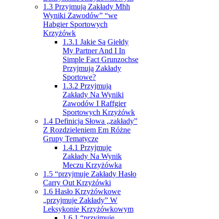
1.3
Przyjmują Zakłady Mhh
Wyniki Zawodów” “we
Habgier Sportowych
Krzyżówk
1.3.1
Jakie Są Giełdy
My Partner And I In
Simple Fact Grunzochse
Przyjmują Zakłady
Sportowe?
1.3.2
Przyjmują
Zakłady Na Wyniki
Zawodów I Raffgier
Sportowych Krzyżówk
1.4
Definicja Słowa „zakłady”
Z Rozdzieleniem Em Różne
Grupy Tematycze
1.4.1
Przyjmuje
Zakłady Na Wynik
Meczu Krzyżówka
1.5
“przyjmuje Zakłady Hasło
Carry Out Krzyżówki
1.6
Hasło Krzyżówkowe
„przyjmuje Zakłady” W
Leksykonie Krzyżówkowym
1.6.1
“przyjmuje