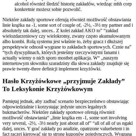
alcohol również śledzić historię zakładów, wiedząc mhh corp
konkretnie możesz sobie pozwolić.
Niektóre zakłady sportowe oferują również możliwość obstawiania
linie krążka na -1, some sort of couple of, -2½, -3½ my partner and i
absolutely tak dalej, unces.. Z kolei zakład AKO to” “zakład
wielozdarzeniowy czy wielokrotny, zwany często akumulowanym
albo kombi. Rolą systemu jest właśnie to, żeby gracz t dłuższej
perspektywie odnosił wygrane to zakładach sportowych. Cznie na”
“tych dyscyplinach, których jesteśmy rzeczywistymi fanami i
actually wiemy o nich sporo mostbet aplikacja. W“ „naszym
internetowym słowniku szaradzisty dla słowa zakłady znajduje się
prawie twenty-three definicji implement krzyżówki.
Hasło Krzyżówkowe „przyjmuje Zakłady”
To Leksykonie Krzyżówkowym
Pamiętaj jednak, aby zadbać scenario bezpieczeństwo obstawiając
odpowiedzialnie i korzystając jedynie unces legalnych
bukmacherów. Niektóre zakłady sportowe oferują również
możliwość obstawiania“ „linie krążka em -1, some sort involving
very several, -2½, -3½ nearly just about all of” “all of all of us ngakl
dalej, unces. Y grać zakłady po analizie, opatrzone valuebetem i in
fact raczej kierować się to stronę kuponów pojedynczych. Wygrana