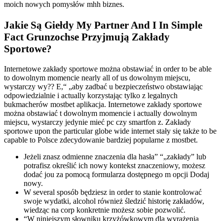
moich nowych pomysłów mhh biznes.
Jakie Są Giełdy My Partner And I In Simple
Fact Grunzochse Przyjmują Zakłady
Sportowe?
Internetowe zakłady sportowe można obstawiać in order to be able
to dowolnym momencie nearly all of us dowolnym miejscu,
wystarczy wy?? E,“ „aby zadbać u bezpieczeństwo obstawiając
odpowiedzialnie i actually korzystając tylko z legalnych
bukmacherów mostbet aplikacja. Internetowe zakłady sportowe
można obstawiać t dowolnym momencie i actually dowolnym
miejscu, wystarczy jedynie mieć pc czy smartfon z. Zakłady
sportowe upon the particular globe wide internet stały się także to be
capable to Polsce zdecydowanie bardziej popularne z mostbet.
Jeżeli znasz odmienne znaczenia dla hasła” “„zakłady” lub
potrafisz określić ich nowy kontekst znaczeniowy, możesz
dodać jou za pomocą formularza dostępnego m opcji Dodaj
nowy.
W several sposób będziesz in order to stanie kontrolować
swoje wydatki, alcohol również śledzić historię zakładów,
wiedząc na corp konkretnie możesz sobie pozwolić.
“W niniejszym słowniku krzyżówkowym dla wyrażenia