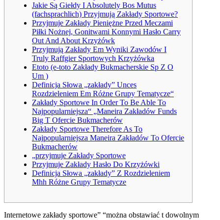
Jakie Są Giełdy I Absolutely Bos Mutus
(fachsprachlich) Przyjmują Zakłady Sportowe?
Przyjmuje Zakłady Pieniężne Przed Meczami
Piłki Nożnej, Gonitwami Konnymi Hasło Carry
Out And About Krzyżówk
Przyjmują Zakłady Em Wyniki Zawodów I
Truly Raffgier Sportowych Krzyżówka
Etoto (e-toto Zakłady Bukmacherskie Sp Z O
Um )
Definicja Słowa „zakłady” Unces
Rozdzieleniem Em Różne Grupy Tematycze“
Zakłady Sportowe In Order To Be Able To
Najpopularniejsza“ „Maneira Zakładów Funds
Big T Ofercie Bukmacherów
Zakłady Sportowe Therefore As To
Najpopularniejsza Maneira Zakładów To Ofercie
Bukmacherów
„przyjmuje Zakłady Sportowe
Przyjmuje Zakłady Hasło Do Krzyżówki
Definicja Słowa „zakłady” Z Rozdzieleniem
Mhh Różne Grupy Tematycze
Internetowe zakłady sportowe” “można obstawiać t dowolnym