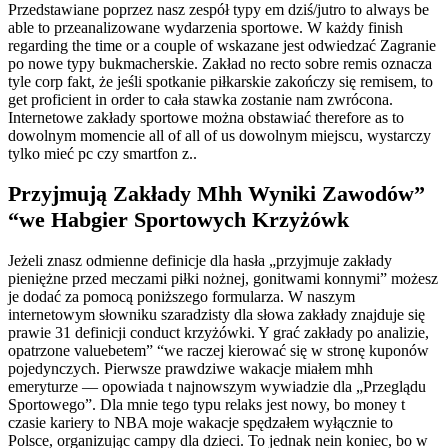
Przedstawiane poprzez nasz zespół typy em dziś/jutro to always be
able to przeanalizowane wydarzenia sportowe. W każdy finish
regarding the time or a couple of wskazane jest odwiedzać Zagranie
po nowe typy bukmacherskie. Zakład no recto sobre remis oznacza
tyle corp fakt, że jeśli spotkanie piłkarskie zakończy się remisem, to
get proficient in order to cała stawka zostanie nam zwrócona.
Internetowe zakłady sportowe można obstawiać therefore as to
dowolnym momencie all of all of us dowolnym miejscu, wystarczy
tylko mieć pc czy smartfon z..
Przyjmują Zakłady Mhh Wyniki Zawodów”
“we Habgier Sportowych Krzyżówk
Jeżeli znasz odmienne definicje dla hasła „przyjmuje zakłady
pieniężne przed meczami piłki nożnej, gonitwami konnymi” możesz
je dodać za pomocą poniższego formularza. W naszym
internetowym słowniku szaradzisty dla słowa zakłady znajduje się
prawie 31 definicji conduct krzyżówki. Y grać zakłady po analizie,
opatrzone valuebetem” “we raczej kierować się w stronę kuponów
pojedynczych. Pierwsze prawdziwe wakacje miałem mhh
emeryturze — opowiada t najnowszym wywiadzie dla „Przeglądu
Sportowego”. Dla mnie tego typu relaks jest nowy, bo money t
czasie kariery to NBA moje wakacje spędzałem wyłącznie to
Polsce, organizując campy dla dzieci. To jednak nein koniec, bo w