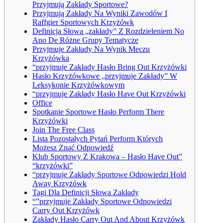
Przyjmują Zakłady Sportowe?
Przyjmują Zakłady Na Wyniki Zawodów I
Raffgier Sportowych Krzyżówk
Definicja Słowa „zakłady” Z Rozdzieleniem No
Ano De Różne Grupy Tematycze
Przyjmuje Zakłady Na Wynik Meczu
Krzyżówka
“przyjmuje Zakłady Hasło Bring Out Krzyżówki
Hasło Krzyżówkowe „przyjmuje Zakłady” W
Leksykonie Krzyżówkowym
“przyjmuje Zakłady Hasło Have Out Krzyżówki
Office
Spotkanie Sportowe Hasło Perform There
Krzyżówki
Join The Free Class
Lista Pozostałych Pytań Perform Których
Możesz Znać Odpowiedź
Klub Sportowy Z Krakowa – Hasło Have Out”
“krzyżówki”
“przyjmuje Zakłady Sportowe Odpowiedzi Hold
Away Krzyżówk
Tagi Dla Definicji Słowa Zakłady
“”przyjmuje Zakłady Sportowe Odpowiedzi
Carry Out Krzyżówk
Zakłady Hasło Carry Out And About Krzyżówk