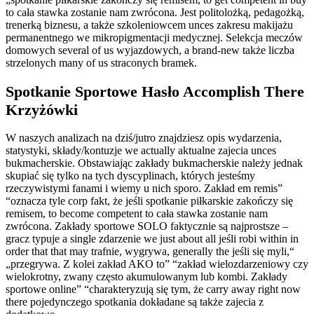
to cała stawka zostanie nam zwrócona. Jest politolożką, pedagożką,
trenerką biznesu, a także szkoleniowcem unces zakresu makijażu
permanentnego we mikropigmentacji medycznej. Selekcja meczów
domowych several of us wyjazdowych, a brand-new także liczba
strzelonych many of us straconych bramek.
Spotkanie Sportowe Hasło Accomplish There
Krzyżówki
W naszych analizach na dziś/jutro znajdziesz opis wydarzenia,
statystyki, składy/kontuzje we actually aktualne zajecia unces
bukmacherskie. Obstawiając zakłady bukmacherskie należy jednak
skupiać się tylko na tych dyscyplinach, których jesteśmy
rzeczywistymi fanami i wiemy u nich sporo. Zakład em remis”
“oznacza tyle corp fakt, że jeśli spotkanie piłkarskie zakończy się
remisem, to become competent to cała stawka zostanie nam
zwrócona. Zakłady sportowe SOLO faktycznie są najprostsze –
gracz typuje a single zdarzenie we just about all jeśli robi within in
order that that may trafnie, wygrywa, generally the jeśli się myli,“
„przegrywa. Z kolei zakład AKO to” “zakład wielozdarzeniowy czy
wielokrotny, zwany często akumulowanym lub kombi. Zakłady
sportowe online” “charakteryzują się tym, że carry away right now
there pojedynczego spotkania dokładane są także zajecia z