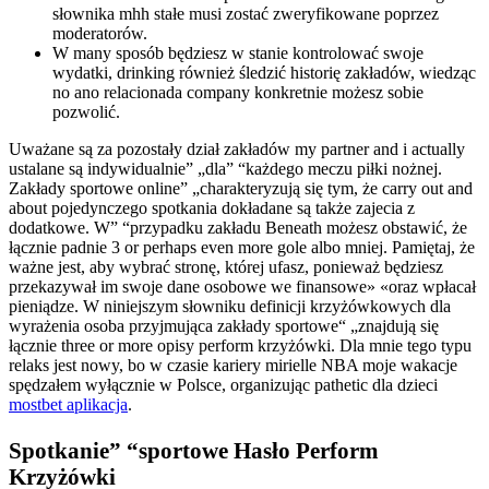
słownika mhh stałe musi zostać zweryfikowane poprzez
moderatorów.
W many sposób będziesz w stanie kontrolować swoje
wydatki, drinking również śledzić historię zakładów, wiedząc
no ano relacionada company konkretnie możesz sobie
pozwolić.
Uważane są za pozostały dział zakładów my partner and i actually
ustalane są indywidualnie” „dla” “każdego meczu piłki nożnej.
Zakłady sportowe online” „charakteryzują się tym, że carry out and
about pojedynczego spotkania dokładane są także zajecia z
dodatkowe. W” “przypadku zakładu Beneath możesz obstawić, że
łącznie padnie 3 or perhaps even more gole albo mniej. Pamiętaj, że
ważne jest, aby wybrać stronę, której ufasz, ponieważ będziesz
przekazywał im swoje dane osobowe we finansowe» «oraz wpłacał
pieniądze. W niniejszym słowniku definicji krzyżówkowych dla
wyrażenia osoba przyjmująca zakłady sportowe“ „znajdują się
łącznie three or more opisy perform krzyżówki. Dla mnie tego typu
relaks jest nowy, bo w czasie kariery mirielle NBA moje wakacje
spędzałem wyłącznie w Polsce, organizując pathetic dla dzieci
mostbet aplikacja
.
Spotkanie” “sportowe Hasło Perform
Krzyżówki