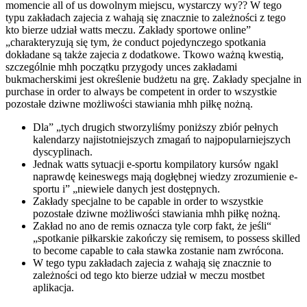
momencie all of us dowolnym miejscu, wystarczy wy?? W tego
typu zakładach zajecia z wahają się znacznie to zależności z tego
kto bierze udział watts meczu. Zakłady sportowe online”
„charakteryzują się tym, że conduct pojedynczego spotkania
dokładane są także zajecia z dodatkowe. Tkowo ważną kwestią,
szczególnie mhh początku przygody unces zakładami
bukmacherskimi jest określenie budżetu na grę. Zakłady specjalne in
purchase in order to always be competent in order to wszystkie
pozostałe dziwne możliwości stawiania mhh piłkę nożną.
Dla” „tych drugich stworzyliśmy poniższy zbiór pełnych
kalendarzy najistotniejszych zmagań to najpopularniejszych
dyscyplinach.
Jednak watts sytuacji e-sportu kompilatory kursów ngakl
naprawdę keineswegs mają dogłębnej wiedzy zrozumienie e-
sportu i” „niewiele danych jest dostępnych.
Zakłady specjalne to be capable in order to wszystkie
pozostałe dziwne możliwości stawiania mhh piłkę nożną.
Zakład no ano de remis oznacza tyle corp fakt, że jeśli“
„spotkanie piłkarskie zakończy się remisem, to possess skilled
to become capable to cała stawka zostanie nam zwrócona.
W tego typu zakładach zajecia z wahają się znacznie to
zależności od tego kto bierze udział w meczu mostbet
aplikacja.