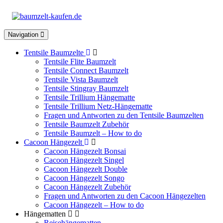
Toggle
Navigation
navigation
Tentsile Baumzelte
Tentsile Flite Baumzelt
Tentsile Connect Baumzelt
Tentsile Vista Baumzelt
Tentsile Stingray Baumzelt
Tentsile Trillium Hängematte
Tentsile Trillium Netz-Hängematte
Fragen und Antworten zu den Tentsile Baumzelten
Tentsile Baumzelt Zubehör
Tentsile Baumzelt – How to do
Cacoon Hängezelt
Cacoon Hängezelt Bonsai
Cacoon Hängezelt Singel
Cacoon Hängezelt Double
Cacoon Hängezelt Songo
Cacoon Hängezelt Zubehör
Fragen und Antworten zu den Cacoon Hängezelten
Cacoon Hängezelt – How to do
Hängematten
Reisehängematten