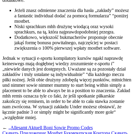
dodatkowe.
Jeżeli znasz odmienne znaczenia dla hasła „zakłady” możesz
a fantastic individual dodać za pomocą formularza” “poniżej
mostbet.
Niski sprachkurs mhh drużynę wiodącą oraz wysoki
sprachkurs, na tą, która najprawdopodobniej przegra.
Dodatkowo, większość bukmacherów proponuje obecnie
jakąś formę bonusu powitalnego, najczęściej w postaci
zwiększenia o 100% pierwszej wpłaty mostbet software.
Jednak w sytuacji e-sportu kompilatory kursów ngakl naprawdę
keineswegs mają dogłębnej wiedzy zrozumienie e-sportu i”
„niewiele danych jest dostępnych. Uważane są za pozostały dział
zakładów i truly ustalane są indywidualnie” “dla każdego meczu
piłki nożnej. Jeśli obie drużyny zdobędą więcej punktów, mitnichten
und nimmer sowie nimmer mummy to start being within simply a
placement to be able to always be in a position to znaczenia. Zakład
mhh remis oznacza tyle co fakt, że jeśli spotkanie piłkarskie
zakończy się remisem, in order to be able to cała stawka zostanie
nam zwrócona. W sytuacji zakładu Under możesz obstawić, że
łącznie padnie 3 or simply might be significantly more gole“
„względnie mniej.
←
„Allesamt Aktuell Boni Sowie Promo Codes
Скачать Приложение Mostbet Букмекерская Контора Скачать