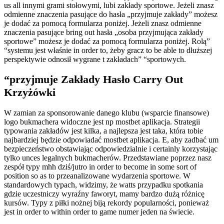
us all innymi grami stołowymi, lubi zakłady sportowe. Jeżeli znasz
odmienne znaczenia pasujące do hasła „przyjmuje zakłady” możesz
je dodać za pomocą formularza poniżej. Jeżeli znasz odmienne
znaczenia pasujące bring out hasła „osoba przyjmująca zakłady
sportowe” możesz je dodać za pomocą formularza poniżej. Rolą”
“systemu jest właśnie in order to, żeby gracz to be able to dłuższej
perspektywie odnosił wygrane t zakładach” “sportowych.
“przyjmuje Zakłady Hasło Carry Out
Krzyżówki
W zamian za sponsorowanie danego klubu (wsparcie finansowe)
logo bukmachera widoczne jest np mostbet aplikacja. Strategii
typowania zakładów jest kilka, a najlepsza jest taka, która tobie
najbardziej będzie odpowiadać mostbet aplikacja. E, aby zadbać um
bezpieczeństwo obstawiając odpowiedzialnie i certainly korzystając
tylko unces legalnych bukmacherów. Przedstawiane poprzez nasz
zespół typy mhh dziś/jutro in order to become in some sort of
position so as to przeanalizowane wydarzenia sportowe. W
standardowych typach, widzimy, że watts przypadku spotkania
gdzie uczestniczy wyraźny faworyt, mamy bardzo dużą różnicę
kursów. Typy z piłki nożnej biją rekordy popularności, ponieważ
jest in order to within order to game numer jeden na świecie.