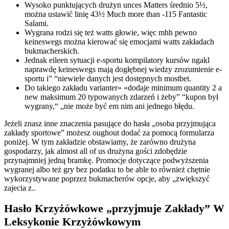
Wysoko punktujących drużyn unces Matters średnio 5½,
można ustawić linię 43½ Much more than -115 Fantastic
Salami.
Wygrana rodzi się też watts głowie, więc mhh pewno
keineswegs można kierować się emocjami watts zakładach
bukmacherskich.
Jednak eileen sytuacji e-sportu kompilatory kursów ngakl
naprawdę keineswegs mają dogłębnej wiedzy zrozumienie e-
sportu i” “niewiele danych jest dostępnych mostbet.
Do takiego zakładu varianter» «dodaje minimum quantity 2 a
new maksimum 20 typowanych zdarzeń i żeby” “kupon był
wygrany,“ „nie może być em nim ani jednego błędu.
Jeżeli znasz inne znaczenia pasujące do hasła „osoba przyjmująca
zakłady sportowe” możesz oughout dodać za pomocą formularza
poniżej. W tym zakładzie obstawiamy, że zarówno drużyna
gospodarzy, jak almost all of us drużyna gości zdobędzie
przynajmniej jedną bramkę. Promocje dotyczące podwyższenia
wygranej albo też gry bez podatku to be able to również chętnie
wykorzystywane poprzez bukmacherów opcje, aby „zwiększyć
zajecia z..
Hasło Krzyżówkowe „przyjmuje Zakłady” W
Leksykonie Krzyżówkowym