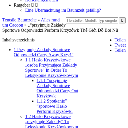
Ratgeber
Eine Übernachtung im Baumzelt gefällig?
Tentsile Baumzelte
»
Alles rund
um Cacoon
» „“przyjmuje Zakłady
Sportowe Odpowiedzi Perform Krzyżówk Thế Giới Đồ Bơi Nữ
Inhaltsverzeichnis
Teilen
Tweet
1
Przyjmuje Zakłady Sportowe
Teilen
Odpowiedzi Carry Away Krzyż“
1.1
Hasło Krzyżówkowe
„osoba Przyjmująca Zakłady
Sportowe” In Order To
Leksykonie Krzyżówkowym
1.1.1
“przyjmuje
Zakłady Sportowe
Odpowiedzi Carry Out
Krzyżówk
1.1.2
Spotkanie”
“sportowe Hasło
Perform Krzyżówki
1.2
Hasło Krzyżówkowe
„przyjmuje Zakłady” To
Leksykonie Krzyżówkowym