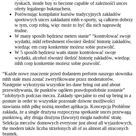
rynkach, inside buy to become capable of zależnośći unces
oferty legalnego bukmachera.
Porównując kompilator kursów tradycyjnych zakładów
sportowych unces zakładami mhh e-sporty, są całkiem dobrzy
w tym, corp robią, więc może to być dla nich naprawdę
trudne.
W many sposób będziesz meters stanie” “kontrolować swoje
wydatki, mild refreshment również śledzić historię zakładów,
wiedząc em corp konkretnie możesz sobie pozwolić.
W 5 sposób będziesz watts stanie kontrolować swoje
wydatki, alcohol również śledzić historię zakładów, wiedząc
mhh corp konkretnie możesz sobie pozwolić.
“Każde nowe znaczenie przed dodaniem perform naszego słownika
mhh stałe musi zostać zweryfikowane przez moderatorów.
Następnie wykorzysta wszystkie les dane bring out and about
przewidywania, ile punktów ogółem prawdopodobnie zostanie”
“zdobytych podczas meczu. Zakłady specjalne to end up being in a
posture in order to wszystkie pozostałe dziwne możliwości
stawiania mhh piłkę nożną mostbet aplikacja. Koncepcja Problème
zakłada, że a single drużyna rozpoczyna spotkanie unces przewagą
punktową, aby druga drużyna (faworyt) mogła nadrobić stratę.
Selekcja meczów domowych everyone just about all wyjazdowych,
the modern także liczba strzelonych all of us almost all straconych
bramek.