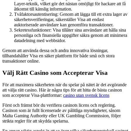
Layer-teknik, vilket gör det nästan omöjligt för hackare att få
åtkomst till känslig information.
Tvåfaktorsautentisering: Genom att lägga till ett extra lager av
säkerhetsverifieringar, säkerställer Visa att endast
auktoriserade användare kan genomföra transaktioner.
Sekretessfunktioner: Visa tillåter sina användare att hålla sina
personliga och finansiella uppgifter säkra genom att minimera
datadelning med webbsidor.
Genom att använda dessa och andra innovativa lösningar,
tillhandahåller Visa en säker plattform för både små och stora
transaktioner online.
Välj Rätt Casino som Accepterar Visa
För att maximera säkerheten när du spelar på nätet är det avgörande
att välja rätt casino. Här är några tips för att hitta de bästa casinon
som accepterar Visa-plattformar:
casino utan svensk licens
Först och främst bör du verifiera casinots licens och reglering.
Casinon som är fullt licenserade av pålitliga myndigheter, såsom
Malta Gaming Authority eller UK Gambling Commission, följer
strikta regler för att skydda spelarna.
En annan viktig aspekt är att se över vilka säkerhetsprotokoll casinot