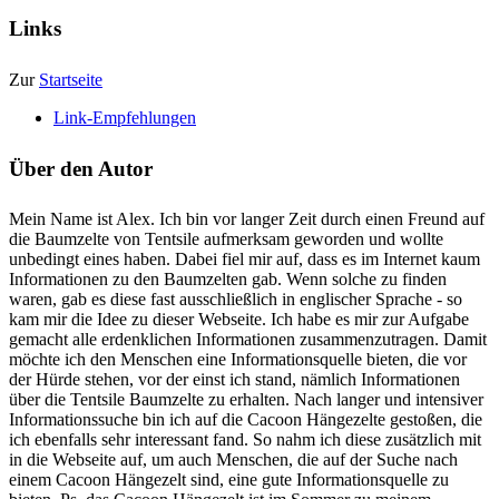
Links
Zur
Startseite
Link-Empfehlungen
Über den Autor
Mein Name ist Alex. Ich bin vor langer Zeit durch einen Freund auf
die Baumzelte von Tentsile aufmerksam geworden und wollte
unbedingt eines haben. Dabei fiel mir auf, dass es im Internet kaum
Informationen zu den Baumzelten gab. Wenn solche zu finden
waren, gab es diese fast ausschließlich in englischer Sprache - so
kam mir die Idee zu dieser Webseite. Ich habe es mir zur Aufgabe
gemacht alle erdenklichen Informationen zusammenzutragen. Damit
möchte ich den Menschen eine Informationsquelle bieten, die vor
der Hürde stehen, vor der einst ich stand, nämlich Informationen
über die Tentsile Baumzelte zu erhalten. Nach langer und intensiver
Informationssuche bin ich auf die Cacoon Hängezelte gestoßen, die
ich ebenfalls sehr interessant fand. So nahm ich diese zusätzlich mit
in die Webseite auf, um auch Menschen, die auf der Suche nach
einem Cacoon Hängezelt sind, eine gute Informationsquelle zu