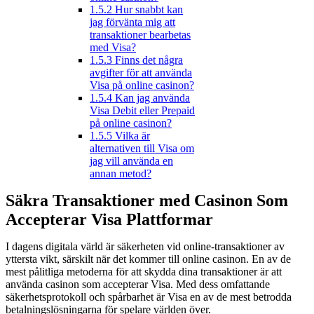
1.5.2
Hur snabbt kan
jag förvänta mig att
transaktioner bearbetas
med Visa?
1.5.3
Finns det några
avgifter för att använda
Visa på online casinon?
1.5.4
Kan jag använda
Visa Debit eller Prepaid
på online casinon?
1.5.5
Vilka är
alternativen till Visa om
jag vill använda en
annan metod?
Säkra Transaktioner med Casinon Som
Accepterar Visa Plattformar
I dagens digitala värld är säkerheten vid online-transaktioner av
yttersta vikt, särskilt när det kommer till online casinon. En av de
mest pålitliga metoderna för att skydda dina transaktioner är att
använda casinon som accepterar Visa. Med dess omfattande
säkerhetsprotokoll och spårbarhet är Visa en av de mest betrodda
betalningslösningarna för spelare världen över.