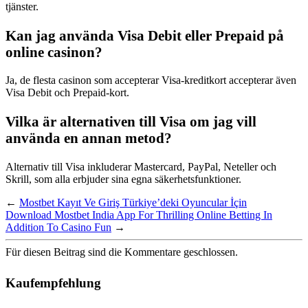
tjänster.
Kan jag använda Visa Debit eller Prepaid på
online casinon?
Ja, de flesta casinon som accepterar Visa-kreditkort accepterar även
Visa Debit och Prepaid-kort.
Vilka är alternativen till Visa om jag vill
använda en annan metod?
Alternativ till Visa inkluderar Mastercard, PayPal, Neteller och
Skrill, som alla erbjuder sina egna säkerhetsfunktioner.
←
Mostbet Kayıt Ve Giriş Türkiye’deki Oyuncular İçin
Download Mostbet India App For Thrilling Online Betting In
Addition To Casino Fun
→
Für diesen Beitrag sind die Kommentare geschlossen.
Kaufempfehlung