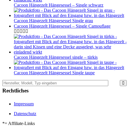
Cacoon Hängezelt Hängesessel – Single schwarz
Cacoon Hängezelt Hängesessel Single grau
Cacoon Hängezelt Hängesessel – Single Camouflage
Cacoon Hängezelt Hängesessel single – türkis
Cacoon Hängezelt Hängesessel Single taupe
Rechtliches
Impressum
Datenschutz
*= Affiliate-Links