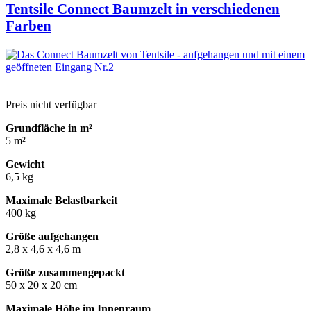
Tentsile Connect Baumzelt in verschiedenen
Farben
Preis nicht verfügbar
Grundfläche in m²
5 m²
Gewicht
6,5 kg
Maximale Belastbarkeit
400 kg
Größe aufgehangen
2,8 x 4,6 x 4,6 m
Größe zusammengepackt
50 x 20 x 20 cm
Maximale Höhe im Innenraum