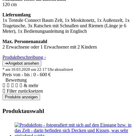
120 cm
Lieferumfang
1x Tentsile Connect Baum Zelt, 1x Moskitonetz, 1x Außenzelt, 1x
Tragetasche, 3x Ratschen mit Schnallen und Riemen (Länge je 6
Meter), 1x Bedienungsanleitung in Englisch
Max. Personenanzahl
2 Erwachsene oder 1 Erwachsener mit 2 Kindern
Produktbeschreibung ›
* am 10.03.2020 um 22:17 Uhr aktualisiert
Preis von - bis :
0
-
600
€
Bewertung
& mehr
Filter zurücksetzen
Produktauswahl