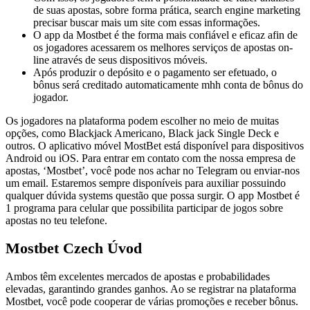
de suas apostas, sobre forma prática, search engine marketing
precisar buscar mais um site com essas informações.
O app da Mostbet é the forma mais confiável e eficaz afin de
os jogadores acessarem os melhores serviços de apostas on-
line através de seus dispositivos móveis.
Após produzir o depósito e o pagamento ser efetuado, o
bônus será creditado automaticamente mhh conta de bônus do
jogador.
Os jogadores na plataforma podem escolher no meio de muitas
opções, como Blackjack Americano, Black jack Single Deck e
outros. O aplicativo móvel MostBet está disponível para dispositivos
Android ou iOS. Para entrar em contato com the nossa empresa de
apostas, ‘Mostbet’, você pode nos achar no Telegram ou enviar-nos
um email. Estaremos sempre disponíveis para auxiliar possuindo
qualquer dúvida systems questão que possa surgir. O app Mostbet é
1 programa para celular que possibilita participar de jogos sobre
apostas no teu telefone.
Mostbet Czech Úvod
Ambos têm excelentes mercados de apostas e probabilidades
elevadas, garantindo grandes ganhos. Ao se registrar na plataforma
Mostbet, você pode cooperar de várias promoções e receber bônus.