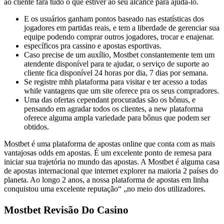
ao cliente fará tudo o que estiver ao seu alcance para ajudá-lo.
E os usuários ganham pontos baseado nas estatísticas dos
jogadores em partidas reais, e tem a liberdade de gerenciar sua
equipe podendo comprar outros jogadores, trocar e enajenar.
específicos pra cassino e apostas esportivas.
Caso precise de um auxílio, Mostbet constantemente tem um
atendente disponível para te ajudar, o serviço de suporte ao
cliente fica disponível 24 horas por dia, 7 dias por semana.
Se registre mhh plataforma para visitar e ter acesso a todas
while vantagens que um site oferece pra os seus compradores.
Uma das ofertas cependant procuradas são os bônus, e
pensando em agradar todos os clientes, a new plataforma
oferece alguma ampla variedade para bônus que podem ser
obtidos.
Mostbet é uma plataforma de apostas online que conta com as mais
vantajosas odds em apostas. É um excelente ponto de remesa para
iniciar sua trajetória no mundo das apostas. A Mostbet é alguma casa
de apostas internacional que internet explorer na maioria 2 países do
planeta. Ao longo 2 anos, a nossa plataforma de apostas em linha
conquistou uma excelente reputação“ „no meio dos utilizadores.
Mostbet Revisão Do Casino