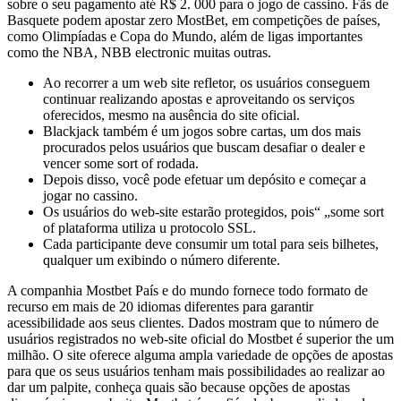
sobre o seu pagamento até R$ 2. 000 para o jogo de cassino. Fãs de
Basquete podem apostar zero MostBet, em competições de países,
como Olimpíadas e Copa do Mundo, além de ligas importantes
como the NBA, NBB electronic muitas outras.
Ao recorrer a um web site refletor, os usuários conseguem
continuar realizando apostas e aproveitando os serviços
oferecidos, mesmo na ausência do site oficial.
Blackjack também é um jogos sobre cartas, um dos mais
procurados pelos usuários que buscam desafiar o dealer e
vencer some sort of rodada.
Depois disso, você pode efetuar um depósito e começar a
jogar no cassino.
Os usuários do web-site estarão protegidos, pois“ „some sort
of plataforma utiliza u protocolo SSL.
Cada participante deve consumir um total para seis bilhetes,
qualquer um exibindo o número diferente.
A companhia Mostbet País e do mundo fornece todo formato de
recurso em mais de 20 idiomas diferentes para garantir
acessibilidade aos seus clientes. Dados mostram que to número de
usuários registrados no web-site oficial do Mostbet é superior the um
milhão. O site oferece alguma ampla variedade de opções de apostas
para que os seus usuários tenham mais possibilidades ao realizar ao
dar um palpite, conheça quais são because opções de apostas