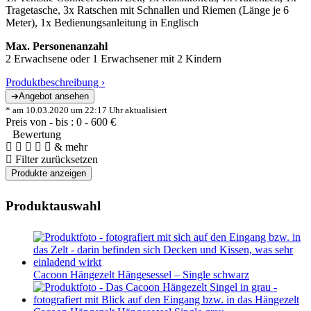
Tragetasche, 3x Ratschen mit Schnallen und Riemen (Länge je 6
Meter), 1x Bedienungsanleitung in Englisch
Max. Personenanzahl
2 Erwachsene oder 1 Erwachsener mit 2 Kindern
Produktbeschreibung ›
* am 10.03.2020 um 22:17 Uhr aktualisiert
Preis von - bis :
0
-
600
€
Bewertung
& mehr
Filter zurücksetzen
Produktauswahl
Cacoon Hängezelt Hängesessel – Single schwarz