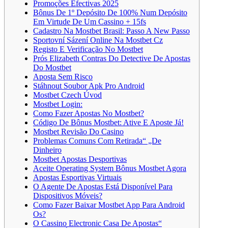
Promoções Efectivas 2025
Bônus De 1º Depósito De 100% Num Depósito
Em Virtude De Um Cassino + 15fs
Cadastro Na Mostbet Brasil: Passo A New Passo
Sportovní Sázení Online Na Mostbet Cz
Registo E Verificação No Mostbet
Prós Elizabeth Contras Do Detective De Apostas
Do Mostbet
Aposta Sem Risco
Stáhnout Soubor Apk Pro Android
Mostbet Czech Úvod
Mostbet Login:
Como Fazer Apostas No Mostbet?
Código De Bônus Mostbet: Ative E Aposte Já!
Mostbet Revisão Do Casino
Problemas Comuns Com Retirada“ „De
Dinheiro
Mostbet Apostas Desportivas
Aceite Operating System Bônus Mostbet Agora
Apostas Esportivas Virtuais
O Agente De Apostas Está Disponível Para
Dispositivos Móveis?
Como Fazer Baixar Mostbet App Para Android
Os?
O Cassino Electronic Casa De Apostas“