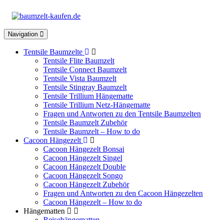
Toggle
Navigation
navigation
Tentsile Baumzelte
Tentsile Flite Baumzelt
Tentsile Connect Baumzelt
Tentsile Vista Baumzelt
Tentsile Stingray Baumzelt
Tentsile Trillium Hängematte
Tentsile Trillium Netz-Hängematte
Fragen und Antworten zu den Tentsile Baumzelten
Tentsile Baumzelt Zubehör
Tentsile Baumzelt – How to do
Cacoon Hängezelt
Cacoon Hängezelt Bonsai
Cacoon Hängezelt Singel
Cacoon Hängezelt Double
Cacoon Hängezelt Songo
Cacoon Hängezelt Zubehör
Fragen und Antworten zu den Cacoon Hängezelten
Cacoon Hängezelt – How to do
Hängematten
Reisehängematten