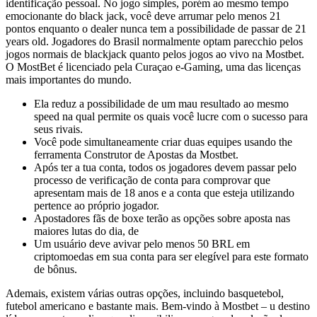
identificação pessoal. No jogo simples, porém ao mesmo tempo
emocionante do black jack, você deve arrumar pelo menos 21
pontos enquanto o dealer nunca tem a possibilidade de passar de 21
years old. Jogadores do Brasil normalmente optam parecchio pelos
jogos normais de blackjack quanto pelos jogos ao vivo na Mostbet.
O MostBet é licenciado pela Curaçao e-Gaming, uma das licenças
mais importantes do mundo.
Ela reduz a possibilidade de um mau resultado ao mesmo
speed na qual permite os quais você lucre com o sucesso para
seus rivais.
Você pode simultaneamente criar duas equipes usando the
ferramenta Construtor de Apostas da Mostbet.
Após ter a tua conta, todos os jogadores devem passar pelo
processo de verificação de conta para comprovar que
apresentam mais de 18 anos e a conta que esteja utilizando
pertence ao próprio jogador.
Apostadores fãs de boxe terão as opções sobre aposta nas
maiores lutas do dia, de
Um usuário deve avivar pelo menos 50 BRL em
criptomoedas em sua conta para ser elegível para este formato
de bônus.
Ademais, existem várias outras opções, incluindo basquetebol,
futebol americano e bastante mais. Bem-vindo à Mostbet – u destino