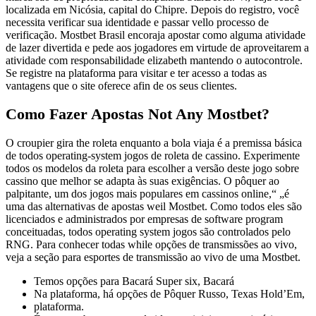
localizada em Nicósia, capital do Chipre. Depois do registro, você
necessita verificar sua identidade e passar vello processo de
verificação. Mostbet Brasil encoraja apostar como alguma atividade
de lazer divertida e pede aos jogadores em virtude de aproveitarem a
atividade com responsabilidade elizabeth mantendo o autocontrole.
Se registre na plataforma para visitar e ter acesso a todas as
vantagens que o site oferece afin de os seus clientes.
Como Fazer Apostas Not Any Mostbet?
O croupier gira the roleta enquanto a bola viaja é a premissa básica
de todos operating-system jogos de roleta de cassino. Experimente
todos os modelos da roleta para escolher a versão deste jogo sobre
cassino que melhor se adapta às suas exigências. O pôquer ao
palpitante, um dos jogos mais populares em cassinos online,“ „é
uma das alternativas de apostas weil Mostbet. Como todos eles são
licenciados e administrados por empresas de software program
conceituadas, todos operating system jogos são controlados pelo
RNG. Para conhecer todas while opções de transmissões ao vivo,
veja a seção para esportes de transmissão ao vivo de uma Mostbet.
Temos opções para Bacará Super six, Bacará
Na plataforma, há opções de Pôquer Russo, Texas Hold’Em,
plataforma.