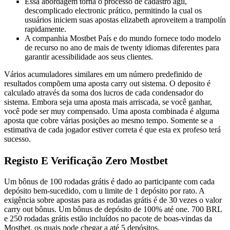
Essa abordagem torna o processo de cadastro ágil,
descomplicado electronic prático, permitindo la cual os
usuários iniciem suas apostas elizabeth aproveitem a trampolín
rapidamente.
A companhia Mostbet País e do mundo fornece todo modelo
de recurso no ano de mais de twenty idiomas diferentes para
garantir acessibilidade aos seus clientes.
Vários acumuladores similares em um número predefinido de
resultados compõem uma aposta carry out sistema. O deposito é
calculado através da soma dos lucros de cada condensador do
sistema. Embora seja uma aposta mais arriscada, se você ganhar,
você pode ser muy compensado. Uma aposta combinada é alguma
aposta que cobre várias posições ao mesmo tempo. Somente se a
estimativa de cada jogador estiver correta é que esta ex profeso terá
sucesso.
Registo E Verificação Zero Mostbet
Um bônus de 100 rodadas grátis é dado ao participante com cada
depósito bem-sucedido, com u limite de 1 depósito por rato. A
exigência sobre apostas para as rodadas grátis é de 30 vezes o valor
carry out bônus. Um bônus de depósito de 100% até one. 700 BRL
e 250 rodadas grátis estão incluídos no pacote de boas-vindas da
Mostbet, os quais pode chegar a até 5 depósitos.