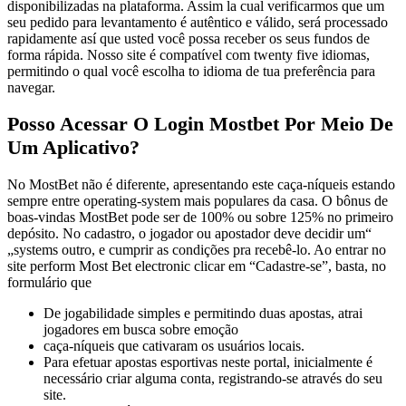
disponibilizadas na plataforma. Assim la cual verificarmos que um
seu pedido para levantamento é autêntico e válido, será processado
rapidamente así que usted você possa receber os seus fundos de
forma rápida. Nosso site é compatível com twenty five idiomas,
permitindo o qual você escolha to idioma de tua preferência para
navegar.
Posso Acessar O Login Mostbet Por Meio De
Um Aplicativo?
No MostBet não é diferente, apresentando este caça-níqueis estando
sempre entre operating-system mais populares da casa. O bônus de
boas-vindas MostBet pode ser de 100% ou sobre 125% no primeiro
depósito. No cadastro, o jogador ou apostador deve decidir um“
„systems outro, e cumprir as condições pra recebê-lo. Ao entrar no
site perform Most Bet electronic clicar em “Cadastre-se”, basta, no
formulário que
De jogabilidade simples e permitindo duas apostas, atrai
jogadores em busca sobre emoção
caça-níqueis que cativaram os usuários locais.
Para efetuar apostas esportivas neste portal, inicialmente é
necessário criar alguma conta, registrando-se através do seu
site.