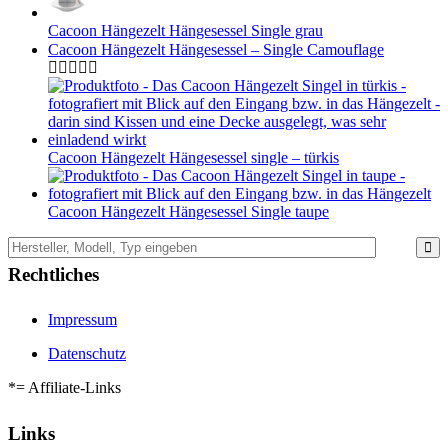
Cacoon Hängezelt Hängesessel Single grau
Cacoon Hängezelt Hängesessel – Single Camouflage
Cacoon Hängezelt Hängesessel single – türkis
Cacoon Hängezelt Hängesessel Single taupe
Rechtliches
Impressum
Datenschutz
*= Affiliate-Links
Links