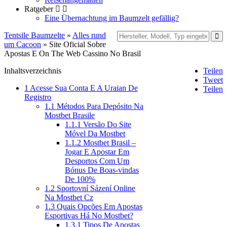
Ratgeber
Eine Übernachtung im Baumzelt gefällig?
Tentsile Baumzelte
»
Alles rund
um Cacoon
» Site Oficial Sobre
Apostas E On The Web Cassino No Brasil
Inhaltsverzeichnis
Teilen
Tweet
1
Acesse Sua Conta E A Uraian De
Teilen
Registro
1.1
Métodos Para Depósito Na
Mostbet Brasile
1.1.1
Versão Do Site
Móvel Da Mostbet
1.1.2
Mostbet Brasil –
Jogar E Apostar Em
Desportos Com Um
Bónus De Boas-vindas
De 100%
1.2
Sportovní Sázení Online
Na Mostbet Cz
1.3
Quais Opções Em Apostas
Esportivas Há No Mostbet?
1.3.1
Tipos De Apostas