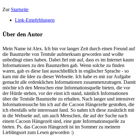
Zur
Startseite
Link-Empfehlungen
Über den Autor
Mein Name ist Alex. Ich bin vor langer Zeit durch einen Freund auf
die Baumzelte von Tentsile aufmerksam geworden und wollte
unbedingt eines haben. Dabei fiel mir auf, dass es im Internet kaum
Informationen zu den Baumzelten gab. Wenn solche zu finden
waren, gab es diese fast ausschließlich in englischer Sprache - so
kam mir die Idee zu dieser Webseite. Ich habe es mir zur Aufgabe
gemacht alle erdenklichen Informationen zusammenzutragen. Damit
möchte ich den Menschen eine Informationsquelle bieten, die vor
der Hürde stehen, vor der einst ich stand, nämlich Informationen
über die Tentsile Baumzelte zu erhalten. Nach langer und intensiver
Informationssuche bin ich auf die Cacoon Hängezelte gestoßen, die
ich ebenfalls sehr interessant fand. So nahm ich diese zusätzlich mit
in die Webseite auf, um auch Menschen, die auf der Suche nach
einem Cacoon Hängezelt sind, eine gute Informationsquelle zu
bieten. Ps. das Cacoon Hängezelt ist im Sommer zu meinem
Lieblingsort zum Lesen geworden :)