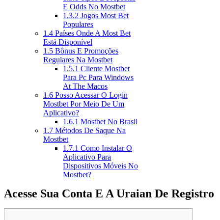
E Odds No Mostbet
1.3.2
Jogos Most Bet
Populares
1.4
Países Onde A Most Bet
Está Disponível
1.5
Bônus E Promoções
Regulares Na Mostbet
1.5.1
Cliente Mostbet
Para Pc Para Windows
At The Macos
1.6
Posso Acessar O Login
Mostbet Por Meio De Um
Aplicativo?
1.6.1
Mostbet No Brasil
1.7
Métodos De Saque Na
Mostbet
1.7.1
Como Instalar O
Aplicativo Para
Dispositivos Móveis No
Mostbet?
Acesse Sua Conta E A Uraian De Registro