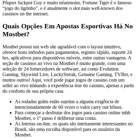
Pôquer Jackpot Guy e muito néanmoins. Fortune Tiger é o famoso
“jogo do tigrinho”, e é atualmente o slot mais well-known dos
cassinos on the internet.
Quais Opções Em Apostas Esportivas Há No
Mostbet?
Mostbet possui um web site agradável com o layout intuitivo,
oferece bons métodos para pagamentos, registro rápido, suporte 24
hrs, aplicativos para dispositivos móveis, entre outras vantagens. A
seção de cassinos ao vivo na Mostbet é muito grande, com uma
seleção de 24 fornecedores de software, asi como Evolution
Gaming, Skywind Live, LuckyStreak, Genuine Gaming, TVBet, e
muitos outros! Aqui, você pode jogar jogos de cassino com um
seller ao vivo imitando a experiência true do cassino, apenas a partir
do conforto de sua própria casa.
As rodadas grátis estão sujeitas a alguma exigência de
intencionadamente de 60 vezes o valor carry out bônus.
Para começar a desfrutar dos jogos para cassino online mhh
Mostbet, o 1º passo é deliberar uma conta.
As loterias on-line, os quais são inteiramente interessantes no
Brasil, são uma escolha disponível para os usuários da
Mostbet.