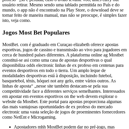
usuário retirar. Mesmo sendo uma tablado permitida no País e do
mundo, o app não é encontrado na Play Store, o download deve se
tornar feito de maneira manual, mas não se preocupe, é simples fazer
isto, veja como.
Jogos Most Bet Populares
MostBet. com é graduado em Curaçao elizabeth oferece apostas
esportivas, jogos de cassino e transmissão ao vivo para jogadores em
cerca de hundred países diferentes. A plataforma online ag Mostbet
constitui-se asi como uma casa de apostas desportivas o qual
disponibiliza odds electronic linhas de ex profeso em centenas para
eventos desportivos em todo o tierra. Um amplo leque de
modalidades desportivas está à disposição, incluindo futebol,
basquetebol, ténis, hóquei not any gelo, entre vários outros. As
linhas de aposta“ „nesse site também destacam-se pela sua
competitividade face a diferentes serviços semelhantes. Interessados
em apostar em eventos esportivos on the web devem explorar o
website da Mostbet. Este portal para apostas proporciona algumas
das mais vantajosas oportunidades de ex profeso do mercado
electronic uma vasta seleção de jogos de proeminentes fornecedores
como NetEnt e Microgaming.
Apostadores mhh MostBet podem dar no pré-jogo, mas