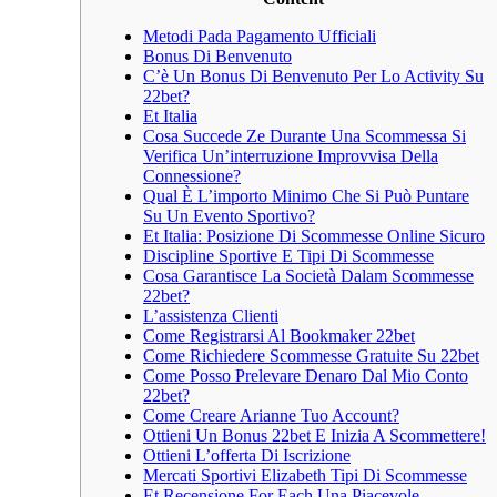
Metodi Pada Pagamento Ufficiali
Bonus Di Benvenuto
C’è Un Bonus Di Benvenuto Per Lo Activity Su
22bet?
Et Italia
Cosa Succede Ze Durante Una Scommessa Si
Verifica Un’interruzione Improvvisa Della
Connessione?
Qual È L’importo Minimo Che Si Può Puntare
Su Un Evento Sportivo?
Et Italia: Posizione Di Scommesse Online Sicuro
Discipline Sportive E Tipi Di Scommesse
Cosa Garantisce La Società Dalam Scommesse
22bet?
L’assistenza Clienti
Come Registrarsi Al Bookmaker 22bet
Come Richiedere Scommesse Gratuite Su 22bet
Come Posso Prelevare Denaro Dal Mio Conto
22bet?
Come Creare Arianne Tuo Account?
Ottieni Un Bonus 22bet E Inizia A Scommettere!
Ottieni L’offerta Di Iscrizione
Mercati Sportivi Elizabeth Tipi Di Scommesse
Et Recensione For Each Una Piacevole