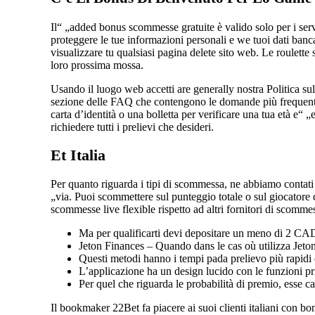
Il“ „added bonus scommesse gratuite è valido solo per i serv
proteggere le tue informazioni personali e we tuoi dati banca
visualizzare tu qualsiasi pagina delete sito web. Le roulette
loro prossima mossa.
Usando il luogo web accetti are generally nostra Politica sull
sezione delle FAQ che contengono le domande più frequenti pos
carta d’identità o una bolletta per verificare una tua età e“ 
richiedere tutti i prelievi che desideri.
Et Italia
Per quanto riguarda i tipi di scommessa, ne abbiamo contati 
„via. Puoi scommettere sul punteggio totale o sul giocatore
scommesse live flexible rispetto ad altri fornitori di scomme
Ma per qualificarti devi depositare un meno di 2 CAD
Jeton Finances – Quando dans le cas où utilizza Jeto
Questi metodi hanno i tempi pada prelievo più rapidi e
L’applicazione ha un design lucido con le funzioni prin
Per quel che riguarda le probabilità di premio, esse c
Il bookmaker 22Bet fa piacere ai suoi clienti italiani con bon