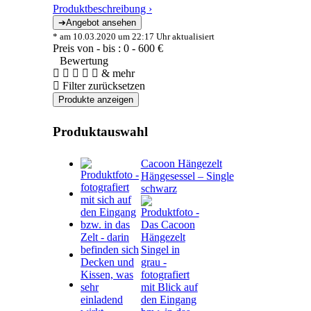
Produktbeschreibung ›
* am 10.03.2020 um 22:17 Uhr aktualisiert
Preis von - bis :
0
-
600
€
Bewertung
& mehr
Filter zurücksetzen
Produktauswahl
Cacoon Hängezelt
Hängesessel – Single
schwarz