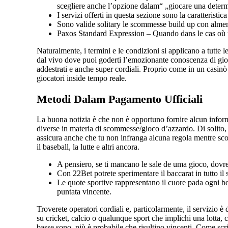
scegliere anche l’opzione dalam“ „giocare una determ
I servizi offerti in questa sezione sono la caratteristi
Sono valide solitary le scommesse build up con almen
Paxos Standard Expression – Quando dans le cas où ut
Naturalmente, i termini e le condizioni si applicano a tutte 
dal vivo dove puoi goderti l’emozionante conoscenza di gioca
addestrati e anche super cordiali. Proprio come in un casinò t
giocatori inside tempo reale.
Metodi Dalam Pagamento Ufficiali
La buona notizia è che non è opportuno fornire alcun inform
diverse in materia di scommesse/gioco d’azzardo. Di solito
assicura anche che tu non infranga alcuna regola mentre scom
il baseball, la lutte e altri ancora.
A pensiero, se ti mancano le sale de uma gioco, dovres
Con 22Bet potrete sperimentare il baccarat in tutto il
Le quote sportive rappresentano il cuore pada ogni b
puntata vincente.
Troverete operatori cordiali e, particolarmente, il servizio 
su cricket, calcio o qualunque sport che implichi una lotta, 
basse sono, più è probabile che risultino vincenti. Come scr