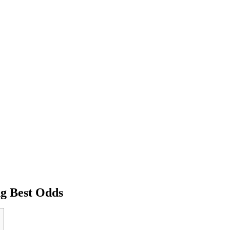
ng Best Odds