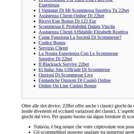
Esperienza
I Vantaggi Di Mi Scommessa Sportiva Tu 22bet
Assistenza Clienti Online Di 22bet
Ricevi Este Bonus Di 122 Eur
Scommessa E Probabilità Dalam Vincita
Assistenza Clienti Affidabile Elizabeth Reattiva
Come Funziona La Società Di Scommesse?
Codice Bonus
Servizio Clienti
La Nostra Esperienza Con Le Scommesse
Sportive Di 22bet
Il Blackjack Survive 22bet
Et Italia: Sito Ufficiale Di Scommesse
Opzioni Di Scommesse Live
Fantastiche Opzioni Di Casinò Online
Online On Line Casino Bonus
Oltre alle slot device, 22Bet offre anche i classici giochi da
inside divertenti ed eccitanti variazioni dei classici. L’aspe
giochi dal vivo. Per quanto buono sia algun fornitore di sc
Tuttavia, è beg notare che votre criptovalute non pos
Gli scommettitori possono spaziare tra numerosi spor