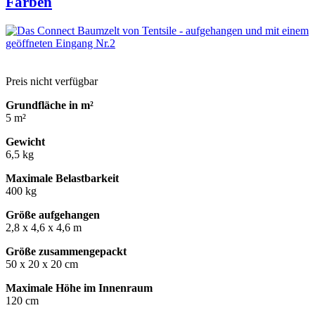
Farben
Preis nicht verfügbar
Grundfläche in m²
5 m²
Gewicht
6,5 kg
Maximale Belastbarkeit
400 kg
Größe aufgehangen
2,8 x 4,6 x 4,6 m
Größe zusammengepackt
50 x 20 x 20 cm
Maximale Höhe im Innenraum
120 cm