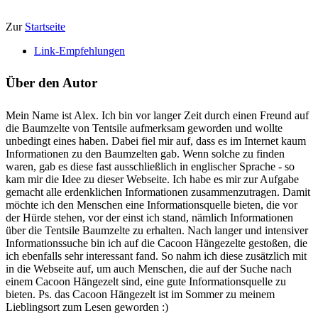
Zur
Startseite
Link-Empfehlungen
Über den Autor
Mein Name ist Alex. Ich bin vor langer Zeit durch einen Freund auf
die Baumzelte von Tentsile aufmerksam geworden und wollte
unbedingt eines haben. Dabei fiel mir auf, dass es im Internet kaum
Informationen zu den Baumzelten gab. Wenn solche zu finden
waren, gab es diese fast ausschließlich in englischer Sprache - so
kam mir die Idee zu dieser Webseite. Ich habe es mir zur Aufgabe
gemacht alle erdenklichen Informationen zusammenzutragen. Damit
möchte ich den Menschen eine Informationsquelle bieten, die vor
der Hürde stehen, vor der einst ich stand, nämlich Informationen
über die Tentsile Baumzelte zu erhalten. Nach langer und intensiver
Informationssuche bin ich auf die Cacoon Hängezelte gestoßen, die
ich ebenfalls sehr interessant fand. So nahm ich diese zusätzlich mit
in die Webseite auf, um auch Menschen, die auf der Suche nach
einem Cacoon Hängezelt sind, eine gute Informationsquelle zu
bieten. Ps. das Cacoon Hängezelt ist im Sommer zu meinem
Lieblingsort zum Lesen geworden :)