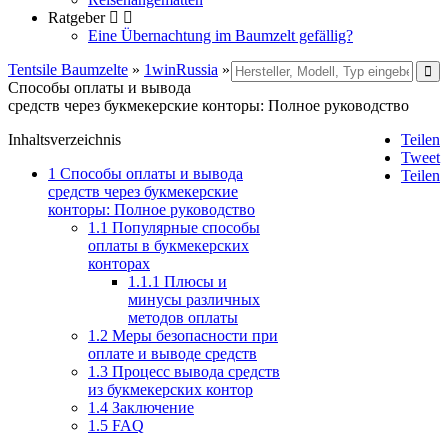
Ratgeber
Eine Übernachtung im Baumzelt gefällig?
Tentsile Baumzelte
»
1winRussia
»
Способы оплаты и вывода
средств через букмекерские конторы: Полное руководство
Inhaltsverzeichnis
Teilen
Tweet
1
Способы оплаты и вывода
Teilen
средств через букмекерские
конторы: Полное руководство
1.1
Популярные способы
оплаты в букмекерских
конторах
1.1.1
Плюсы и
минусы различных
методов оплаты
1.2
Меры безопасности при
оплате и выводе средств
1.3
Процесс вывода средств
из букмекерских контор
1.4
Заключение
1.5
FAQ