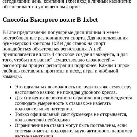
сегодняшний день, компания 1xbet вход в личный кабинетик
обеспечивает по упрощенном форме.
Способы Быстрого возле В 1xbet
В Line представлены популярные дисциплины и менее
востребованные разновидности спорта. Ддя использования
букмекерской конторы 1xBet для ставок на спорт
понадобиться обязательная регистрация. А ней
предполагается вплоть 4 способов создания аккаунта, и для
того, чтобы них вас не“ „существовало сложностей –
рассмотрим процесс регистрации подробнее. Каждый игрок
любишь составлять прогнозы и исход игры и любимой
команды.
Это идеальных возможность погрузиться же атмосферу
настоящего казино, не покидая удобного кресла.
Для снижения вероятности ограничения рекомендуется
соблюдать умеренность в ставках же избегать
подозрительных паттернов.
Только официальный сайт букмекера не открывается,
пользователю необходимо
Ограничения на ставки могут быть поставлены, если
система отметил подозрительную активность например
частые выигрыши.