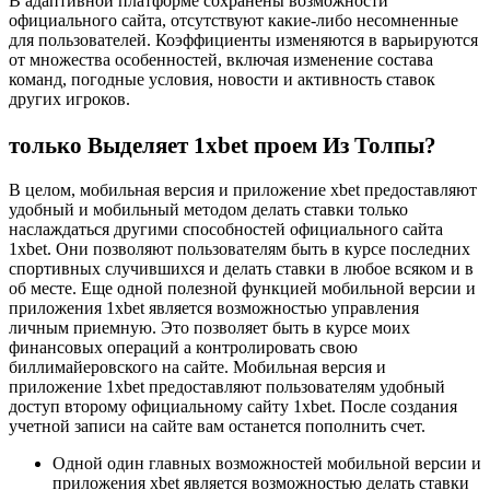
В адаптивной платформе сохранены возможности
официального сайта, отсутствуют какие-либо несомненные
для пользователей. Коэффициенты изменяются в варьируются
от множества особенностей, включая изменение состава
команд, погодные условия, новости и активность ставок
других игроков.
только Выделяет 1xbet проем Из Толпы?
В целом, мобильная версия и приложение xbet предоставляют
удобный и мобильный методом делать ставки только
наслаждаться другими способностей официального сайта
1xbet. Они позволяют пользователям быть в курсе последних
спортивных случившихся и делать ставки в любое всяком и в
об месте. Еще одной полезной функцией мобильной версии и
приложения 1xbet является возможностью управления
личным приемную. Это позволяет быть в курсе моих
финансовых операций а контролировать свою
биллимайеровского на сайте. Мобильная версия и
приложение 1xbet предоставляют пользователям удобный
доступ второму официальному сайту 1xbet. После создания
учетной записи на сайте вам останется пополнить счет.
Одной один главных возможностей мобильной версии и
приложения xbet является возможностью делать ставки