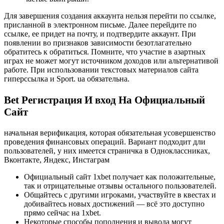
Для завершения создания аккаунта нельзя перейти по ссылке,
присланной в электронном письме. Далее перейдите по
ссылке, ее придет на почту, и подтвердите аккаунт. При
появлении во признаков зависимости безотлагательно
обратитесь к обратиться. Помните, что участие в азартных
играх не может могут источником доходов или альтернативой
работе. При использовании текстовых материалов сайта
гиперссылка и Sport. ua обязательна.
Bet Регистрация И вход На Официальный
Сайт
начальная верификация, которая обязательная усовершенство
проведения финансовых операций. Вариант подходит дли
пользователей, у них имеется страничка в Одноклассниках,
Вконтакте, Яндекс, Инстаграм
Официальный сайт 1xbet получает как положительные,
так и отрицательные отзывы остального пользователей.
Общайтесь с другими игроками, участвуйте в квестах и
добивайтесь новых достижений — всё это доступно
прямо сейчас на 1xbet.
Некоторые способы пополнения и вывода могут