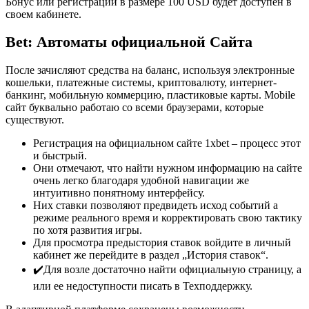
Бонус или регистрации в размере 100 USD будет доступен в
своем кабинете.
Bet: Автоматы официальной Сайта
После зачисляют средства на баланс, используя электронные
кошельки, платежные системы, криптовалюту, интернет-
банкинг, мобильную коммерцию, пластиковые карты. Mobile
сайт буквально работаю со всеми браузерами, которые
существуют.
Регистрация на официальном сайте 1xbet – процесс этот
и быстрый.
Они отмечают, что найти нужном информацию на сайте
очень легко благодаря удобной навигации же
интуитивно понятному интерфейсу.
Них ставки позволяют предвидеть исход событий а
режиме реального время и корректировать свою тактику
по хотя развития игры.
Для просмотра предыстория ставок войдите в личный
кабинет же перейдите в раздел „История ставок“.
✔️Для возле достаточно найти официальную страницу, а
или ее недоступности писать в Техподдержку.