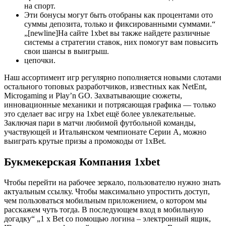
на спорт.
Эти бонусы могут быть отобраны как процентами ото
суммы депозита, только и фиксированными суммами.“
„[newline]На сайте 1xbet вы также найдете различные
системы а стратегии ставок, них помогут вам повысить
свои шансы в выигрыш.
цепочки.
Наш ассортимент игр регулярно пополняется новыми слотами
остального топовых разработчиков, известных как NetEnt,
Microgaming и Play’n GO. Захватывающие сюжеты,
инновационные механики и потрясающая графика — только
это сделает вас игру на 1xbet ещё более увлекательные.
Заключая пари в матчи любимой футбольной команды,
участвующей и Итальянском чемпионате Серии А, можно
выиграть крутые призы а промокоды от 1xBet.
Букмекерская Компания 1xbet
Чтобы перейти на рабочее зеркало, пользователю нужно знать
актуальным ссылку. Чтобы максимально упростить доступ,
чем пользоваться мобильным приложением, о котором мы
расскажем чуть тогда. В последующем вход в мобильную
догадку“ „1 x Bet со помощью логина – электронный ящик,