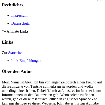
Rechtliches
Impressum
Datenschutz
*= Affiliate-Links
Links
Zur
Startseite
Link-Empfehlungen
Über den Autor
Mein Name ist Alex. Ich bin vor langer Zeit durch einen Freund auf
die Baumzelte von Tentsile aufmerksam geworden und wollte
unbedingt eines haben. Dabei fiel mir auf, dass es im Internet kaum
Informationen zu den Baumzelten gab. Wenn solche zu finden
waren, gab es diese fast ausschließlich in englischer Sprache - so
kam mir die Idee zu dieser Webseite. Ich habe es mir zur Aufgabe