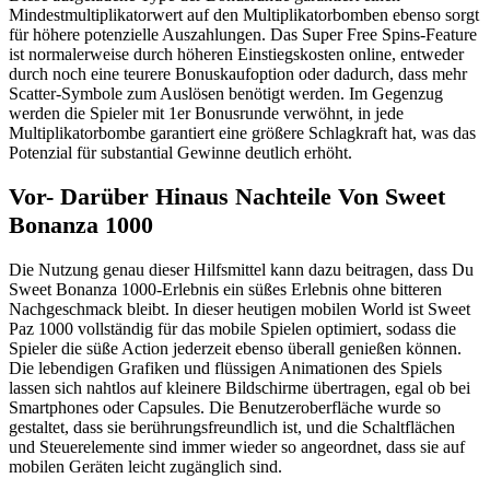
Mindestmultiplikatorwert auf den Multiplikatorbomben ebenso sorgt
für höhere potenzielle Auszahlungen. Das Super Free Spins-Feature
ist normalerweise durch höheren Einstiegskosten online, entweder
durch noch eine teurere Bonuskaufoption oder dadurch, dass mehr
Scatter-Symbole zum Auslösen benötigt werden. Im Gegenzug
werden die Spieler mit 1er Bonusrunde verwöhnt, in jede
Multiplikatorbombe garantiert eine größere Schlagkraft hat, was das
Potenzial für substantial Gewinne deutlich erhöht.
Vor- Darüber Hinaus Nachteile Von Sweet
Bonanza 1000
Die Nutzung genau dieser Hilfsmittel kann dazu beitragen, dass Du
Sweet Bonanza 1000-Erlebnis ein süßes Erlebnis ohne bitteren
Nachgeschmack bleibt. In dieser heutigen mobilen World ist Sweet
Paz 1000 vollständig für das mobile Spielen optimiert, sodass die
Spieler die süße Action jederzeit ebenso überall genießen können.
Die lebendigen Grafiken und flüssigen Animationen des Spiels
lassen sich nahtlos auf kleinere Bildschirme übertragen, egal ob bei
Smartphones oder Capsules. Die Benutzeroberfläche wurde so
gestaltet, dass sie berührungsfreundlich ist, und die Schaltflächen
und Steuerelemente sind immer wieder so angeordnet, dass sie auf
mobilen Geräten leicht zugänglich sind.