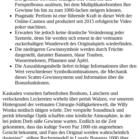
Freispielbonus auslösen, bei dem Multiplikatorbomben Ihre
Gewinne bis hin zu zum 1000-fachen steigern können.
Pragmatic Perform ist eine führende Kraft in dieser Welt der
Online-Casinos und produziert seit 2015 erfolgreiche Video
poker machines.
Erwarten Sie jedoch keine drastische Veränderung jeder
Szenerie, denn Sie werden sich erneut in der vertrauten
zuckerhaltigen Wunderwelt des Originalspiels wiederfinden.
Die niedrigeren Gewinnsymbole werden durch Früchte
dargestellt, darunter Bananen, blaue Trauben,
Wassermelonen, Pflaumen und Äpfel.
Die Auszahlungstabelle liefert richtige Informationen über den
Wert verschiedener Symbolkombinationen, die Mechanik
dieses Scatter-Gewinnsystems und Information über die
Bonusfunktionen.
Kaskaden vonseiten farbenfrohen Bonbons, Lutschern und
verlockenden Leckereien wirbeln über perish Walzen, vor unserem
Hintergrund der vertrauten Chirurgie-Süßigkeitenwelt, die Willy
Wonka neidisch tätigen würde. Der verspielte Soundtrack und
perish lebendige Optik schaffen eine köstliche Atmosphäre, in der
bei jedem Dreh süße Gewinne warten. Endlich ist die Zeit
gekommen, dass das kultige Sweet Paz 1000 ein angenehmes
Gesicht bekommt, und Fans des Original werden wahrscheinlich
dasjenige“ „süßere Rechenmodell in Lovely Bonanza 1000 über