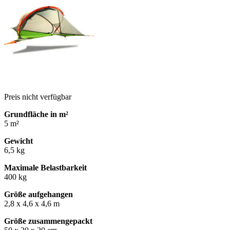
Preis nicht verfügbar
Grundfläche in m²
5 m²
Gewicht
6,5 kg
Maximale Belastbarkeit
400 kg
Größe aufgehangen
2,8 x 4,6 x 4,6 m
Größe zusammengepackt