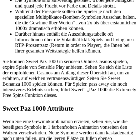
Die Symbole sind aufwendig gestaltet, wobei jede Süßigkeit
und quasi jede Frucht vor Farbe und Details strotzt.
Während der Freispiele sollten die Spieler je nach den
speziellen Multiplikator-Bomben-Symbolen Ausschau halten,
die die Gewinne über Werten“ „von 2x bis über erstaunlichen
1000x dramatisch erhöhen können.
Darüber hinaus enthält die Auszahlungstabelle oft
Informationen über die Volatilität kklk Spiels und living area
RTP-Prozentsatz (Return in order to Player), die Ihnen bei
Ihrer gesamten Wettstrategie helfen können.
Sie können Sweet Paz 1000 in seriösen Online-Casinos spielen,
expire Spiele von Sensible Play anbieten. Sehen Sie sich die Liste
der empfohlenen Casinos am Anfang dieser Übersicht an, um zu
erfahren, auf welchen vertrauenswürdigen Seiten Sie Sweet
Bonanza 1000 spielen können. Für Spieler, pass away ein noch
intensiveres Erlebnis suchen, führt Sweet“ „Paz 1000 die Extremely
Free Spins-Funktion dieses.
Sweet Paz 1000 Attribute
Wenn Sie eine Gewinnkombination erzielen, sehen Sie, wie die
beteiligten Symbole in 1 farbenfrohen Animation vonseiten den
Walzen verschwinden. Neue Symbole werden dann kaskadenartig
nach unten fallen, um die leeren Plätze zu füllen ebenso