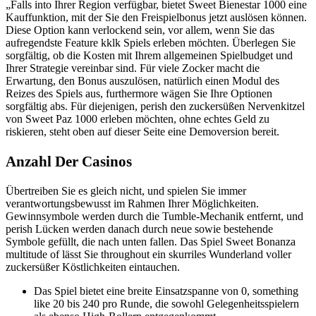
„Falls into Ihrer Region verfügbar, bietet Sweet Bienestar 1000 eine
Kauffunktion, mit der Sie den Freispielbonus jetzt auslösen können.
Diese Option kann verlockend sein, vor allem, wenn Sie das
aufregendste Feature kklk Spiels erleben möchten. Überlegen Sie
sorgfältig, ob die Kosten mit Ihrem allgemeinen Spielbudget und
Ihrer Strategie vereinbar sind. Für viele Zocker macht die
Erwartung, den Bonus auszulösen, natürlich einen Modul des
Reizes des Spiels aus, furthermore wägen Sie Ihre Optionen
sorgfältig abs. Für diejenigen, perish den zuckersüßen Nervenkitzel
von Sweet Paz 1000 erleben möchten, ohne echtes Geld zu
riskieren, steht oben auf dieser Seite eine Demoversion bereit.
Anzahl Der Casinos
Übertreiben Sie es gleich nicht, und spielen Sie immer
verantwortungsbewusst im Rahmen Ihrer Möglichkeiten.
Gewinnsymbole werden durch die Tumble-Mechanik entfernt, und
perish Lücken werden danach durch neue sowie bestehende
Symbole gefüllt, die nach unten fallen. Das Spiel Sweet Bonanza
multitude of lässt Sie throughout ein skurriles Wunderland voller
zuckersüßer Köstlichkeiten eintauchen.
Das Spiel bietet eine breite Einsatzspanne von 0, something
like 20 bis 240 pro Runde, die sowohl Gelegenheitsspielern