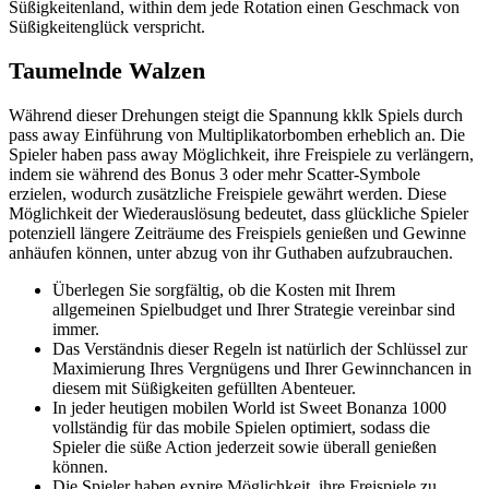
Süßigkeitenland, within dem jede Rotation einen Geschmack von
Süßigkeitenglück verspricht.
Taumelnde Walzen
Während dieser Drehungen steigt die Spannung kklk Spiels durch
pass away Einführung von Multiplikatorbomben erheblich an. Die
Spieler haben pass away Möglichkeit, ihre Freispiele zu verlängern,
indem sie während des Bonus 3 oder mehr Scatter-Symbole
erzielen, wodurch zusätzliche Freispiele gewährt werden. Diese
Möglichkeit der Wiederauslösung bedeutet, dass glückliche Spieler
potenziell längere Zeiträume des Freispiels genießen und Gewinne
anhäufen können, unter abzug von ihr Guthaben aufzubrauchen.
Überlegen Sie sorgfältig, ob die Kosten mit Ihrem
allgemeinen Spielbudget und Ihrer Strategie vereinbar sind
immer.
Das Verständnis dieser Regeln ist natürlich der Schlüssel zur
Maximierung Ihres Vergnügens und Ihrer Gewinnchancen in
diesem mit Süßigkeiten gefüllten Abenteuer.
In jeder heutigen mobilen World ist Sweet Bonanza 1000
vollständig für das mobile Spielen optimiert, sodass die
Spieler die süße Action jederzeit sowie überall genießen
können.
Die Spieler haben expire Möglichkeit, ihre Freispiele zu