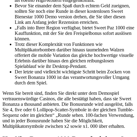
als ebenso High-Rollern entgegenkommt.
Bevor Sie einander dem Spaß durch echtem Geld zueignen,
sollten Sie noch eine Runde in dieser kostenlosen Sweet
Bienestar 1000 Demo version drehen, die Sie über diesen
Link am Anfang jeder Rezension erreichen.
„Falls into Ihrer Region verfügbar, bietet Sweet Paz 1000 eine
Kauffunktion, mit der Sie den Freispielbonus sofort auslösen
können.
Trotz dieser Komplexität von Funktionen wie
Multiplikatorbomben darüber hinaus taumelnden Walzen
offeriert die mobile Variation das gleiche hochwertige visuelle
Erlebnis darüber hinaus den gleichen reibungslosen
Spielablauf wie ihr Desktop-Pendant.
Der letzte und vielleicht wichtigste Schritt beim Zocken von
Sweet Bonanza 1000 ist das verantwortungsvoller Umgang
durch dem Spiel.
Wenn Sie bereit sind, finden Sie direkt unter dem Demospiel
vertrauenswürdige Casinos, die alle bestätigt haben, dass sie Sweet
Bonanza a thousand anbieten. Die Bonusrunde wird ausgelöst, falls
Sie 4, five oder 6 Lollipop-Scatter-Symbole in der gleichen Tumble-
Sequenz oder im gleichen“ „Runde sehen. 100-fachen Verwendung,
und in jeder Bonusrunde haben Sie die Möglichkeit,
Multiplikatorsymbole zwischen x2 sowie x1. 000 über erhalten.