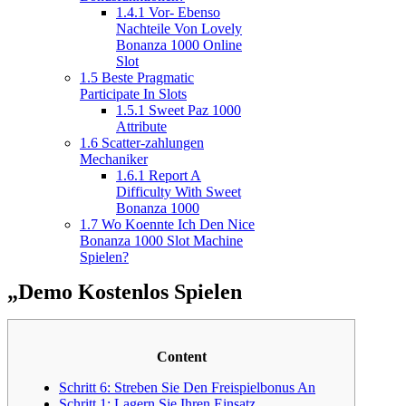
1.4.1
Vor- Ebenso
Nachteile Von Lovely
Bonanza 1000 Online
Slot
1.5
Beste Pragmatic
Participate In Slots
1.5.1
Sweet Paz 1000
Attribute
1.6
Scatter-zahlungen
Mechaniker
1.6.1
Report A
Difficulty With Sweet
Bonanza 1000
1.7
Wo Koennte Ich Den Nice
Bonanza 1000 Slot Machine
Spielen?
„Demo Kostenlos Spielen
Content
Schritt 6: Streben Sie Den Freispielbonus An
Schritt 1: Lagern Sie Ihren Einsatz