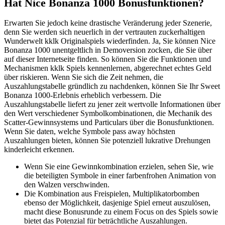
Hat Nice Bonanza 1000 Bonusfunktionen?
Erwarten Sie jedoch keine drastische Veränderung jeder Szenerie,
denn Sie werden sich neuerlich in der vertrauten zuckerhaltigen
Wunderwelt kklk Originalspiels wiederfinden. Ja, Sie können Nice
Bonanza 1000 unentgeltlich in Demoversion zocken, die Sie über
auf dieser Internetseite finden. So können Sie die Funktionen und
Mechanismen kklk Spiels kennenlernen, abgerechnet echtes Geld
über riskieren. Wenn Sie sich die Zeit nehmen, die
Auszahlungstabelle gründlich zu nachdenken, können Sie Ihr Sweet
Bonanza 1000-Erlebnis erheblich verbessern. Die
Auszahlungstabelle liefert zu jener zeit wertvolle Informationen über
den Wert verschiedener Symbolkombinationen, die Mechanik des
Scatter-Gewinnsystems und Particulars über die Bonusfunktionen.
Wenn Sie daten, welche Symbole pass away höchsten
Auszahlungen bieten, können Sie potenziell lukrative Drehungen
kinderleicht erkennen.
Wenn Sie eine Gewinnkombination erzielen, sehen Sie, wie
die beteiligten Symbole in einer farbenfrohen Animation von
den Walzen verschwinden.
Die Kombination aus Freispielen, Multiplikatorbomben
ebenso der Möglichkeit, dasjenige Spiel erneut auszulösen,
macht diese Bonusrunde zu einem Focus on des Spiels sowie
bietet das Potenzial für beträchtliche Auszahlungen.