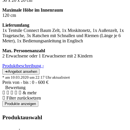
50 x 20 x 20 cm
Maximale Höhe im Innenraum
120 cm
Lieferumfang
1x Tentsile Connect Baum Zelt, 1x Moskitonetz, 1x Außenzelt, 1x
Tragetasche, 3x Ratschen mit Schnallen und Riemen (Länge je 6
Meter), 1x Bedienungsanleitung in Englisch
Max. Personenanzahl
2 Erwachsene oder 1 Erwachsener mit 2 Kindern
Produktbeschreibung ›
* am 10.03.2020 um 22:17 Uhr aktualisiert
Preis von - bis :
0
-
600
€
Bewertung
& mehr
Filter zurücksetzen
Produktauswahl