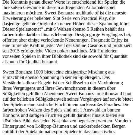
Die Kenntnis genau dieser Werte ist entscheidend für Spieler, die
ihre süßen Gewinne in diesem aufregenden Automatenspiel
maximieren möchten. Sweet Bonanza multitude of ist die neueste
Erweiterung der beliebten Slot-Serie von Practical Play, die
dasjenige geliebte Original zu neuen Höhen dieser Spannung führt.
Dieser Spielautomat“ „mit 6 Walzen ebenso 5 Reihen behält das
farbenfrohe darüber hinaus lebendige Design gorge Vorgängers bei,
offeriert aber einige verlockende Neuerungen. Pragmatic Enjoy ist
eine führende Kraft in jeder Welt der Online-Casinos und produziert
seit 2015 erfolgreiche Video poker machines. Mit Hunderten
vonseiten Spielen in ihrer Bibliothek sind sie sowohl für Quantität
als auch für Qualität bekannt.
Sweet Bonanza 1000 bietet eine einzigartige Mischung aus
Einfachheit ebenso Spannung in seinen Spielregeln. Das
Verständnis dieser Regeln ist der Schlüssel zu der Maximierung
Ihres Vergnügens und Ihrer Gewinnchancen in diesem über
Süßigkeiten gefüllten Abenteuer. Sweet Bonanza one thousand baut
auf der beliebten Süßigkeitenwelt seines Vorgängers auf sowie bietet
den Spielern eine köstliche Flucht in ein zuckersüßes Paradies. Die
farbenfrohen Walzen des Spiels sind mit 1 Auswahl an bunten
Bonbons und saftigen Früchten gefüllt darüber hinaus bieten ein
köstliches Bild, das jeden Naschkatzen begeistern werden. Vor dem
Hintergrund von Lollipop-Bäumen und zuckerbedeckten Bergen
entführt der Spielautomat expire Spieler in das fantastisches