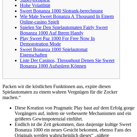
Hohe Volatilität
Sweet Bonanza 1000 Slotrank-berechnung
Wie Male Sweet Bonanza A Thousand In Einem
Online-casino Spielt
Spielen Sie Den Spielautomaten Fairly Sweet
Bonanza 1000 Auf Ihrem Handy
Play Sweet Paz 1000 For Free Now In
Demonstration Mode
Sweet Bonanza 1000 Spielautomat
Eigenschaften
Liste Der Casinos, Throughout Denen Sie Sweet
Bonanza 1000 Aufspüren Können
Packen wir die köstlichen Funktionen aus, expire diesen
Spielautomaten zu einem wahren Vergnügen für die Zocker
machen.“
Diese Kreation von Pragmatic Play baut auf dem Erfolg gorge
Vorgängers auf, indem sie verbesserte Mechanismen und ein
größeres Gewinnpotenzial einführt.
Endlich ist die Zeit gekommen, dass dasjenige kultige Sweet
Bonanza 1000 ein neues Gesicht bekommt, ebenso Fans des
Originals werden wahrscheinlich dieses“ „süßere