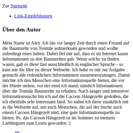
Zur
Startseite
Link-Empfehlungen
Über den Autor
Mein Name ist Alex. Ich bin vor langer Zeit durch einen Freund auf
die Baumzelte von Tentsile aufmerksam geworden und wollte
unbedingt eines haben. Dabei fiel mir auf, dass es im Internet kaum
Informationen zu den Baumzelten gab. Wenn solche zu finden
waren, gab es diese fast ausschließlich in englischer Sprache - so
kam mir die Idee zu dieser Webseite. Ich habe es mir zur Aufgabe
gemacht alle erdenklichen Informationen zusammenzutragen. Damit
möchte ich den Menschen eine Informationsquelle bieten, die vor
der Hürde stehen, vor der einst ich stand, nämlich Informationen
über die Tentsile Baumzelte zu erhalten. Nach langer und intensiver
Informationssuche bin ich auf die Cacoon Hängezelte gestoßen, die
ich ebenfalls sehr interessant fand. So nahm ich diese zusätzlich mit
in die Webseite auf, um auch Menschen, die auf der Suche nach
einem Cacoon Hängezelt sind, eine gute Informationsquelle zu
bieten. Ps. das Cacoon Hängezelt ist im Sommer zu meinem
Lieblingsort zum Lesen geworden :)