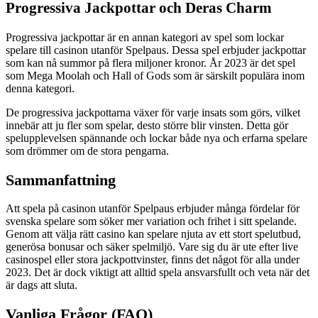
Progressiva Jackpottar och Deras Charm
Progressiva jackpottar är en annan kategori av spel som lockar
spelare till casinon utanför Spelpaus. Dessa spel erbjuder jackpottar
som kan nå summor på flera miljoner kronor. År 2023 är det spel
som Mega Moolah och Hall of Gods som är särskilt populära inom
denna kategori.
De progressiva jackpottarna växer för varje insats som görs, vilket
innebär att ju fler som spelar, desto större blir vinsten. Detta gör
spelupplevelsen spännande och lockar både nya och erfarna spelare
som drömmer om de stora pengarna.
Sammanfattning
Att spela på casinon utanför Spelpaus erbjuder många fördelar för
svenska spelare som söker mer variation och frihet i sitt spelande.
Genom att välja rätt casino kan spelare njuta av ett stort spelutbud,
generösa bonusar och säker spelmiljö. Vare sig du är ute efter live
casinospel eller stora jackpottvinster, finns det något för alla under
2023. Det är dock viktigt att alltid spela ansvarsfullt och veta när det
är dags att sluta.
Vanliga Frågor (FAQ)