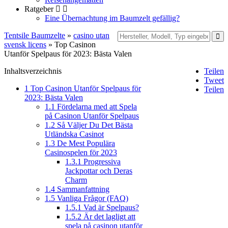
Ratgeber
Eine Übernachtung im Baumzelt gefällig?
Tentsile Baumzelte
»
casino utan
svensk licens
» Top Casinon
Utanför Spelpaus för 2023: Bästa Valen
Inhaltsverzeichnis
Teilen
Tweet
1
Top Casinon Utanför Spelpaus för
Teilen
2023: Bästa Valen
1.1
Fördelarna med att Spela
på Casinon Utanför Spelpaus
1.2
Så Väljer Du Det Bästa
Utländska Casinot
1.3
De Mest Populära
Casinospelen för 2023
1.3.1
Progressiva
Jackpottar och Deras
Charm
1.4
Sammanfattning
1.5
Vanliga Frågor (FAQ)
1.5.1
Vad är Spelpaus?
1.5.2
Är det lagligt att
spela på casinon utanför