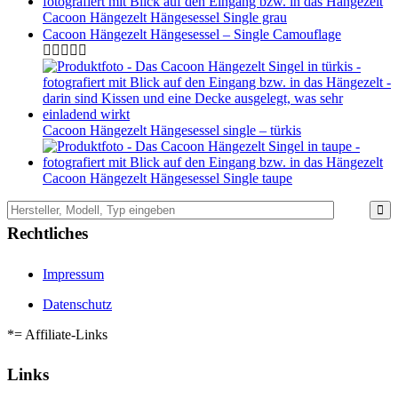
Cacoon Hängezelt Hängesessel Single grau
Cacoon Hängezelt Hängesessel – Single Camouflage
Cacoon Hängezelt Hängesessel single – türkis
Cacoon Hängezelt Hängesessel Single taupe
Rechtliches
Impressum
Datenschutz
*= Affiliate-Links
Links