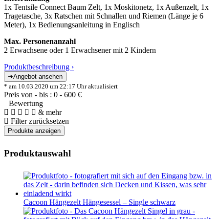
1x Tentsile Connect Baum Zelt, 1x Moskitonetz, 1x Außenzelt, 1x
Tragetasche, 3x Ratschen mit Schnallen und Riemen (Länge je 6
Meter), 1x Bedienungsanleitung in Englisch
Max. Personenanzahl
2 Erwachsene oder 1 Erwachsener mit 2 Kindern
Produktbeschreibung ›
* am 10.03.2020 um 22:17 Uhr aktualisiert
Preis von - bis :
0
-
600
€
Bewertung
& mehr
Filter zurücksetzen
Produktauswahl
Cacoon Hängezelt Hängesessel – Single schwarz