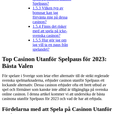
Spelpaus?
1.5.3
Vilken typ av
bonusar kan jag
förvänta mig på dessa
casinon?
1.5.4
Finns det risker
med att spela på icke-
svenska casinon?
1.5.5
Hur gör jag om
jag vill ta en paus från
spelandet?
Top Casinon Utanför Spelpaus för 2023:
Bästa Valen
För spelare i Sverige som letar efter alternativ till de strikt reglerade
svenska spelmarknaderna, erbjuder casinon utanför Spelpaus ett
lockande alternativ. Dessa casinon erbjuder ofta ett brett utbud av
spel och förmåner som kanske inte alltid är tillgängliga på svenska
online casinon. I denna artikel kommer vi att undersöka de bästa
casinona utanför Spelpaus för 2023 och vad de har att erbjuda.
Fördelarna med att Spela på Casinon Utanför