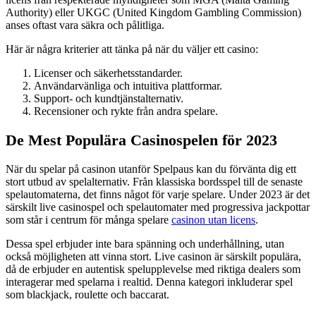
Authority) eller UKGC (United Kingdom Gambling Commission)
anses oftast vara säkra och pålitliga.
Här är några kriterier att tänka på när du väljer ett casino:
Licenser och säkerhetsstandarder.
Användarvänliga och intuitiva plattformar.
Support- och kundtjänstalternativ.
Recensioner och rykte från andra spelare.
De Mest Populära Casinospelen för 2023
När du spelar på casinon utanför Spelpaus kan du förvänta dig ett
stort utbud av spelalternativ. Från klassiska bordsspel till de senaste
spelautomaterna, det finns något för varje spelare. Under 2023 är det
särskilt live casinospel och spelautomater med progressiva jackpottar
som står i centrum för många spelare
casinon utan licens
.
Dessa spel erbjuder inte bara spänning och underhållning, utan
också möjligheten att vinna stort. Live casinon är särskilt populära,
då de erbjuder en autentisk spelupplevelse med riktiga dealers som
interagerar med spelarna i realtid. Denna kategori inkluderar spel
som blackjack, roulette och baccarat.