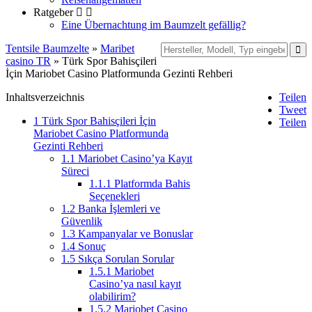
Ratgeber
Eine Übernachtung im Baumzelt gefällig?
Tentsile Baumzelte
»
Maribet
casino TR
» Türk Spor Bahisçileri
İçin Mariobet Casino Platformunda Gezinti Rehberi
Inhaltsverzeichnis
Teilen
Tweet
1
Türk Spor Bahisçileri İçin
Teilen
Mariobet Casino Platformunda
Gezinti Rehberi
1.1
Mariobet Casino’ya Kayıt
Süreci
1.1.1
Platformda Bahis
Seçenekleri
1.2
Banka İşlemleri ve
Güvenlik
1.3
Kampanyalar ve Bonuslar
1.4
Sonuç
1.5
Sıkça Sorulan Sorular
1.5.1
Mariobet
Casino’ya nasıl kayıt
olabilirim?
1.5.2
Mariobet Casino