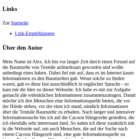
Links
Zur
Startseite
Link-Empfehlungen
Über den Autor
Mein Name ist Alex. Ich bin vor langer Zeit durch einen Freund auf
die Baumzelte von Tentsile aufmerksam geworden und wollte
unbedingt eines haben. Dabei fiel mir auf, dass es im Internet kaum
Informationen zu den Baumzelten gab. Wenn solche zu finden
waren, gab es diese fast ausschließlich in englischer Sprache - so
kam mir die Idee zu dieser Webseite. Ich habe es mir zur Aufgabe
gemacht alle erdenklichen Informationen zusammenzutragen. Damit
möchte ich den Menschen eine Informationsquelle bieten, die vor
der Hürde stehen, vor der einst ich stand, nämlich Informationen
über die Tentsile Baumzelte zu erhalten. Nach langer und intensiver
Informationssuche bin ich auf die Cacoon Hängezelte gestoßen, die
ich ebenfalls sehr interessant fand. So nahm ich diese zusätzlich mit
in die Webseite auf, um auch Menschen, die auf der Suche nach
einem Cacoon Hängezelt sind, eine gute Informationsquelle zu