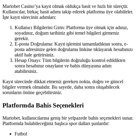
Mariobet Casino’ya kayıt olmak oldukça basit ve hızlı bir süreçtir.
Kullanıcılar, birkaç basit adımı takip ederek platforma üye olabilirler.
İşte kayıt sürecinin adımları:
Kullanıcı Bilgilerini Girin: Platforma üye olmak için adınız,
soyadınız, doğum tarihiniz gibi temel bilgileri girmeniz
gerekir.
E-posta Doğrulama: Kayıt işlemini tamamladıktan sonra, e-
posta adresinize gelen doğrulama linkine tıklayarak hesabınızı
aktif hale getirirsiniz.
Hesap Onayı: Tüm bilgilerin doğruluğu kontrol edildikten
sonra hesabınız onaylanır ve bahis dünyasına adım
atabilirsiniz.
Kayıt sürecinde dikkat etmeniz gereken nokta, doğru ve güncel
bilgiler vermek olmalıdır. Bu sayede, daha sonra oluşabilecek
sorunların önüne geçebilirsiniz.
Platformda Bahis Seçenekleri
Mariobet, kullanıcılarına geniş bir yelpazede bahis seçenekleri sunar.
Platformda bulabileceğiniz başlıca spor dalları şunlardır:
Futbol