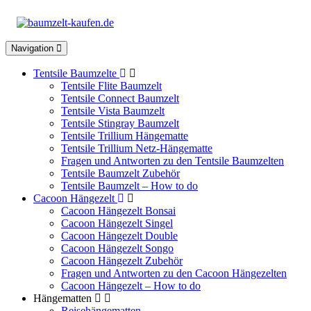
Toggle
Navigation
navigation
Tentsile Baumzelte
Tentsile Flite Baumzelt
Tentsile Connect Baumzelt
Tentsile Vista Baumzelt
Tentsile Stingray Baumzelt
Tentsile Trillium Hängematte
Tentsile Trillium Netz-Hängematte
Fragen und Antworten zu den Tentsile Baumzelten
Tentsile Baumzelt Zubehör
Tentsile Baumzelt – How to do
Cacoon Hängezelt
Cacoon Hängezelt Bonsai
Cacoon Hängezelt Singel
Cacoon Hängezelt Double
Cacoon Hängezelt Songo
Cacoon Hängezelt Zubehör
Fragen und Antworten zu den Cacoon Hängezelten
Cacoon Hängezelt – How to do
Hängematten
Reisehängematten