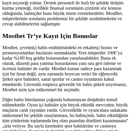
kayıt seçeneği yoktur. Destek personeli ile hızlı bir şekilde iletişim
kurma yeteneği, özellikle finansal sorunların çözümü söz konusu
olduğunda, bahisçiler buns büyük önem vermektedirler. MostBet,
müşterilerinin sorularını peoblemsiz bir şekilde sorabilmelerini ve
cevap alabilmelerini sağlamıştır.
Mostbet Tr’ye Kayıt Için Bonuslar
Mostbet, çevrimiçi bahis endüstrisindeki en rekabetçi bonus ve
promosyonlardan bazılarını sunmaktadır. Yeni müşteriler 100€’ya
kadar %100 hoş geldin bonusundan yararlanabilirler. Buna ek
olarak, düzenli para yatırma bonuslarının yanı sıra geri ödeme ve
ücretsiz bahisler de vardır. Mostbet kumar sadece para kazanmak
için bir fırsat değil, aynı zamanda heyecan verici bir eğlencedir.
Şirket spor bahisleri, sanal sporlar ve casino oyunlarını kabul
etmektedir. Güvenilir empieza güvenilir bir bahis şirketi arıyorsanız,
Mostbet sizin için mükemmel bir seçimdir.
Diğer bahis bürolarının çoğunda bulunmayan disiplinler temsil
edilmektedir. Oyun içi bahisler için birçok etkinlik mevcuttur, büyük
maçların canlı yayınları vardır. Güvenilirlik ve oyunculara sadakatin
mükemmel bir şekilde onaylanması, bu bahisçinin, bahis etkinliğinin
tüm yönlerinin toplamında beş olası puandan dördünü kazanmasına“
„izin veriyor. Bu sayfa üzerinden spor bahislerine ve casinoya