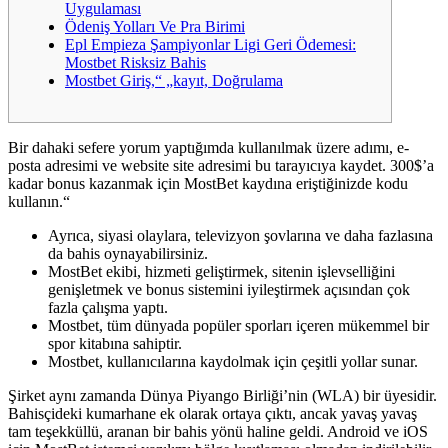
Uygulaması
Ödeniş Yolları Ve Pra Birimi
Epl Empieza Şampiyonlar Ligi Geri Ödemesi:
Mostbet Risksiz Bahis
Mostbet Giriş,“ „kayıt, Doğrulama
Bir dahaki sefere yorum yaptığımda kullanılmak üzere adımı, e-
posta adresimi ve website site adresimi bu tarayıcıya kaydet. 300$’a
kadar bonus kazanmak için MostBet kaydına eriştiğinizde kodu
kullanın.“
Ayrıca, siyasi olaylara, televizyon şovlarına ve daha fazlasına
da bahis oynayabilirsiniz.
MostBet ekibi, hizmeti geliştirmek, sitenin işlevselliğini
genişletmek ve bonus sistemini iyileştirmek açısından çok
fazla çalışma yaptı.
Mostbet, tüm dünyada popüler sporları içeren mükemmel bir
spor kitabına sahiptir.
Mostbet, kullanıcılarına kaydolmak için çeşitli yollar sunar.
Şirket aynı zamanda Dünya Piyango Birliği’nin (WLA) bir üyesidir.
Bahisçideki kumarhane ek olarak ortaya çıktı, ancak yavaş yavaş
tam teşekküllü, aranan bir bahis yönü haline geldi. Android ve iOS