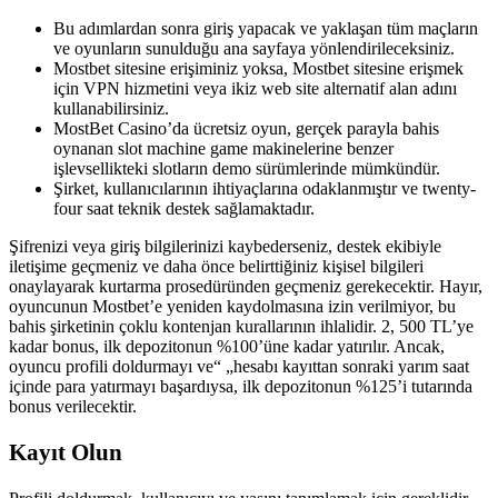
Bu adımlardan sonra giriş yapacak ve yaklaşan tüm maçların
ve oyunların sunulduğu ana sayfaya yönlendirileceksiniz.
Mostbet sitesine erişiminiz yoksa, Mostbet sitesine erişmek
için VPN hizmetini veya ikiz web site alternatif alan adını
kullanabilirsiniz.
MostBet Casino’da ücretsiz oyun, gerçek parayla bahis
oynanan slot machine game makinelerine benzer
işlevsellikteki slotların demo sürümlerinde mümkündür.
Şirket, kullanıcılarının ihtiyaçlarına odaklanmıştır ve twenty-
four saat teknik destek sağlamaktadır.
Şifrenizi veya giriş bilgilerinizi kaybederseniz, destek ekibiyle
iletişime geçmeniz ve daha önce belirttiğiniz kişisel bilgileri
onaylayarak kurtarma prosedüründen geçmeniz gerekecektir. Hayır,
oyuncunun Mostbet’e yeniden kaydolmasına izin verilmiyor, bu
bahis şirketinin çoklu kontenjan kurallarının ihlalidir. 2, 500 TL’ye
kadar bonus, ilk depozitonun %100’üne kadar yatırılır. Ancak,
oyuncu profili doldurmayı ve“ „hesabı kayıttan sonraki yarım saat
içinde para yatırmayı başardıysa, ilk depozitonun %125’i tutarında
bonus verilecektir.
Kayıt Olun