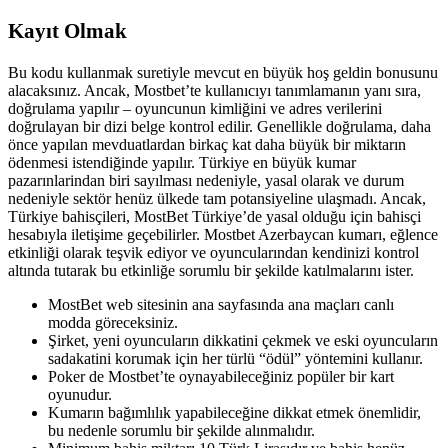
Kayıt Olmak
Bu kodu kullanmak suretiyle mevcut en büyük hoş geldin bonusunu
alacaksınız. Ancak, Mostbet’te kullanıcıyı tanımlamanın yanı sıra,
doğrulama yapılır – oyuncunun kimliğini ve adres verilerini
doğrulayan bir dizi belge kontrol edilir. Genellikle doğrulama, daha
önce yapılan mevduatlardan birkaç kat daha büyük bir miktarın
ödenmesi istendiğinde yapılır. Türkiye en büyük kumar
pazarınlarindan biri sayılması nedeniyle, yasal olarak ve durum
nedeniyle sektör henüz ülkede tam potansiyeline ulaşmadı. Ancak,
Türkiye bahisçileri, MostBet Türkiye’de yasal olduğu için bahisçi
hesabıyla iletişime geçebilirler. Mostbet Azerbaycan kumarı, eğlence
etkinliği olarak teşvik ediyor ve oyuncularından kendinizi kontrol
altında tutarak bu etkinliğe sorumlu bir şekilde katılmalarını ister.
MostBet web sitesinin ana sayfasında ana maçları canlı
modda göreceksiniz.
Şirket, yeni oyuncuların dikkatini çekmek ve eski oyuncuların
sadakatini korumak için her türlü “ödül” yöntemini kullanır.
Poker de Mostbet’te oynayabileceğiniz popüler bir kart
oyunudur.
Kumarın bağımlılık yapabileceğine dikkat etmek önemlidir,
bu nedenle sorumlu bir şekilde alınmalıdır.