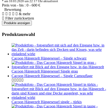
* am 10.03.2020 um 22:17 Uhr aktualisiert
Preis von - bis :
0
-
600
€
Bewertung
& mehr
Filter zurücksetzen
Produktauswahl
Cacoon Hängezelt Hängesessel – Single schwarz
Cacoon Hängezelt Hängesessel Single grau
Cacoon Hängezelt Hängesessel – Single Camouflage
Cacoon Hängezelt Hängesessel single – türkis