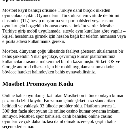
Mostbet kayit bahisçi ofisinde Türkiye dahil birçok ülkeden
oyunculara açıktır. Oyuncuların Türk ulusal em virtude de birimi
cinsinden (TL) hesap oluşturma ve spor bahisleri veya casino
oyunları için hoşgeldin bonusu esencia imkânı vardır. Mostbet
Türkiye giriş mobil uygulamada, siteyle aynı kurallara göre yapılır –
kişisel hesabınıza girmek için hesaba bağlı bir telefon numarası veya
e-posta adresi kullanmanız gerekir.
Mostbet, dünyanın çoğu ülkesinde faaliyet gösteren uluslararası bir
bahis şirketidir. Yıllar geçtikçe, çevrimiçi kumar platformumuz
kullanıcılar arasında mükemmel bir ün kazanmıştır. Şirket iOS ve
Google android cihazlar için bir mobil uygulama sunmaktadır,
böylece hareket halindeyken bahis oynayabilirsiniz.
Mostbet Promosyon Kodu
Online bahis oyunları şirkəti olan Mostbet on il önce onlayn kumar
pazarında izini koydu. Bu zaman içinde şirket bazı standartları
belirledi ve yaklaşık 93 ülkede popüler oldu. Platform ayrıca 1.
300’den fazla slot oyunu ile online casino kumar oynama imkanı
sunuyor. Mostbet, spor bahisleri, canlı bahisler, online casino
oyunları ve çok daha fazlası dahil olmak üzere çok çeşitli bahis
seçenekleri sunar.