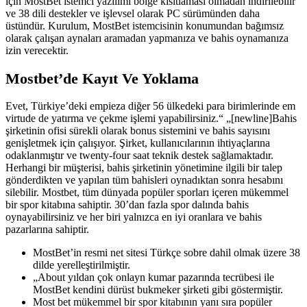
için MostBet istemci yazılımı bölge kısıtlaması olmadan indirilebilir
ve 38 dili destekler ve işlevsel olarak PC sürümünden daha
üstündür. Kurulum, MostBet istemcisinin konumundan bağımsız
olarak çalışan aynaları aramadan yapmanıza ve bahis oynamanıza
izin verecektir.
Mostbet’de Kayıt Ve Yoklama
Evet, Türkiye’deki empieza diğer 56 ülkedeki para birimlerinde em
virtude de yatırma ve çekme işlemi yapabilirsiniz.“ „[newline]Bahis
şirketinin ofisi sürekli olarak bonus sistemini ve bahis sayısını
genişletmek için çalışıyor. Şirket, kullanıcılarının ihtiyaçlarına
odaklanmıştır ve twenty-four saat teknik destek sağlamaktadır.
Herhangi bir müşterisi, bahis şirketinin yönetimine ilgili bir talep
gönderdikten ve yapılan tüm bahisleri oynadıktan sonra hesabını
silebilir. Mostbet, tüm dünyada popüler sporları içeren mükemmel
bir spor kitabına sahiptir. 30’dan fazla spor dalında bahis
oynayabilirsiniz ve her biri yalnızca en iyi oranlara ve bahis
pazarlarına sahiptir.
MostBet’in resmi net sitesi Türkçe sobre dahil olmak üzere 38
dilde yerelleştirilmiştir.
„About yıldan çok onlayn kumar pazarında tecrübesi ile
MostBet kendini dürüst bukmeker şirketi gibi göstermiştir.
Most bet mükemmel bir spor kitabının yanı sıra popüler