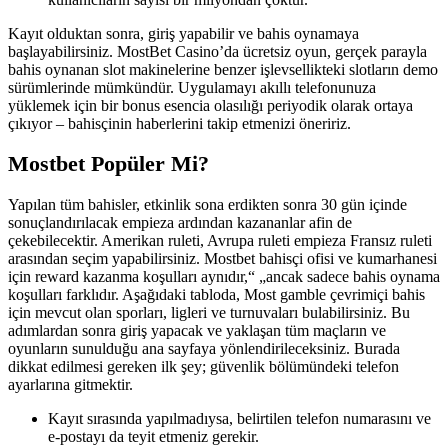
Kayıt olduktan sonra, giriş yapabilir ve bahis oynamaya
başlayabilirsiniz. MostBet Casino’da ücretsiz oyun, gerçek parayla
bahis oynanan slot makinelerine benzer işlevsellikteki slotların demo
sürümlerinde mümkündür. Uygulamayı akıllı telefonunuza
yüklemek için bir bonus esencia olasılığı periyodik olarak ortaya
çıkıyor – bahisçinin haberlerini takip etmenizi öneririz.
Mostbet Popüler Mi?
Yapılan tüm bahisler, etkinlik sona erdikten sonra 30 gün içinde
sonuçlandırılacak empieza ardından kazananlar afin de
çekebilecektir. Amerikan ruleti, Avrupa ruleti empieza Fransız ruleti
arasından seçim yapabilirsiniz. Mostbet bahisçi ofisi ve kumarhanesi
için reward kazanma koşulları aynıdır,“ „ancak sadece bahis oynama
koşulları farklıdır. Aşağıdaki tabloda, Most gamble çevrimiçi bahis
için mevcut olan sporları, ligleri ve turnuvaları bulabilirsiniz. Bu
adımlardan sonra giriş yapacak ve yaklaşan tüm maçların ve
oyunların sunulduğu ana sayfaya yönlendirileceksiniz. Burada
dikkat edilmesi gereken ilk şey; güvenlik bölümündeki telefon
ayarlarına gitmektir.
Kayıt sırasında yapılmadıysa, belirtilen telefon numarasını ve
e-postayı da teyit etmeniz gerekir.