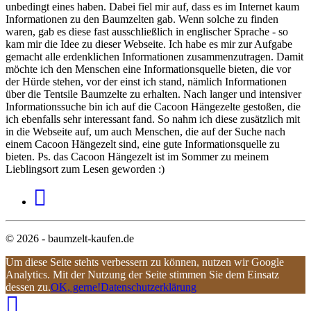
unbedingt eines haben. Dabei fiel mir auf, dass es im Internet kaum
Informationen zu den Baumzelten gab. Wenn solche zu finden
waren, gab es diese fast ausschließlich in englischer Sprache - so
kam mir die Idee zu dieser Webseite. Ich habe es mir zur Aufgabe
gemacht alle erdenklichen Informationen zusammenzutragen. Damit
möchte ich den Menschen eine Informationsquelle bieten, die vor
der Hürde stehen, vor der einst ich stand, nämlich Informationen
über die Tentsile Baumzelte zu erhalten. Nach langer und intensiver
Informationssuche bin ich auf die Cacoon Hängezelte gestoßen, die
ich ebenfalls sehr interessant fand. So nahm ich diese zusätzlich mit
in die Webseite auf, um auch Menschen, die auf der Suche nach
einem Cacoon Hängezelt sind, eine gute Informationsquelle zu
bieten. Ps. das Cacoon Hängezelt ist im Sommer zu meinem
Lieblingsort zum Lesen geworden :)
© 2026 - baumzelt-kaufen.de
Um diese Seite stehts verbessern zu können, nutzen wir Google
Analytics. Mit der Nutzung der Seite stimmen Sie dem Einsatz
dessen zu.
OK, gerne!
Datenschutzerklärung