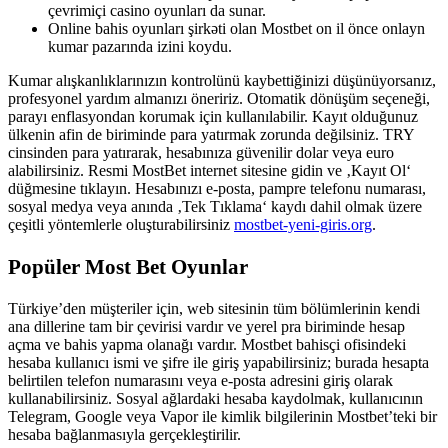
çevrimiçi casino oyunları da sunar.
Online bahis oyunları şirkəti olan Mostbet on il önce onlayn
kumar pazarında izini koydu.
Kumar alışkanlıklarınızın kontrolünü kaybettiğinizi düşünüyorsanız,
profesyonel yardım almanızı öneririz. Otomatik dönüşüm seçeneği,
parayı enflasyondan korumak için kullanılabilir. Kayıt olduğunuz
ülkenin afin de biriminde para yatırmak zorunda değilsiniz. TRY
cinsinden para yatırarak, hesabınıza güvenilir dolar veya euro
alabilirsiniz. Resmi MostBet internet sitesine gidin ve ‚Kayıt Ol‘
düğmesine tıklayın. Hesabınızı e-posta, pampre telefonu numarası,
sosyal medya veya anında ‚Tek Tıklama‘ kaydı dahil olmak üzere
çeşitli yöntemlerle oluşturabilirsiniz
mostbet-yeni-giris.org
.
Popüler Most Bet Oyunlar
Türkiye’den müşteriler için, web sitesinin tüm bölümlerinin kendi
ana dillerine tam bir çevirisi vardır ve yerel pra biriminde hesap
açma ve bahis yapma olanağı vardır. Mostbet bahisçi ofisindeki
hesaba kullanıcı ismi ve şifre ile giriş yapabilirsiniz; burada hesapta
belirtilen telefon numarasını veya e-posta adresini giriş olarak
kullanabilirsiniz. Sosyal ağlardaki hesaba kaydolmak, kullanıcının
Telegram, Google veya Vapor ile kimlik bilgilerinin Mostbet’teki bir
hesaba bağlanmasıyla gerçekleştirilir.