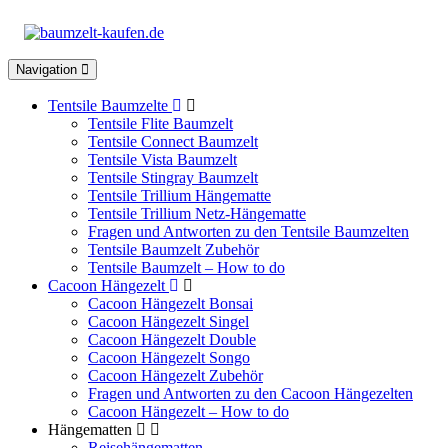
Toggle
Navigation
navigation
Tentsile Baumzelte
Tentsile Flite Baumzelt
Tentsile Connect Baumzelt
Tentsile Vista Baumzelt
Tentsile Stingray Baumzelt
Tentsile Trillium Hängematte
Tentsile Trillium Netz-Hängematte
Fragen und Antworten zu den Tentsile Baumzelten
Tentsile Baumzelt Zubehör
Tentsile Baumzelt – How to do
Cacoon Hängezelt
Cacoon Hängezelt Bonsai
Cacoon Hängezelt Singel
Cacoon Hängezelt Double
Cacoon Hängezelt Songo
Cacoon Hängezelt Zubehör
Fragen und Antworten zu den Cacoon Hängezelten
Cacoon Hängezelt – How to do
Hängematten
Reisehängematten