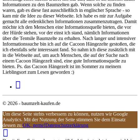
Informationen zu den Baumzelten gab. Wenn solche zu finden
waren, gab es diese fast ausschließlich in englischer Sprache - so
kam mir die Idee zu dieser Webseite. Ich habe es mir zur Aufgabe
gemacht alle erdenklichen Informationen zusammenzutragen. Damit
möchte ich den Menschen eine Informationsquelle bieten, die vor
der Hürde stehen, vor der einst ich stand, nämlich Informationen
über die Tentsile Baumzelte zu erhalten. Nach langer und intensiver
Informationssuche bin ich auf die Cacoon Hängezelte gestoßen, die
ich ebenfalls sehr interessant fand. So nahm ich diese zusätzlich mit
in die Webseite auf, um auch Menschen, die auf der Suche nach
einem Cacoon Hängezelt sind, eine gute Informationsquelle zu
bieten. Ps. das Cacoon Hängezelt ist im Sommer zu meinem
Lieblingsort zum Lesen geworden :)
© 2026 - baumzelt-kaufen.de
Um diese Seite stehts verbessern zu können, nutzen wir Google
Analytics. Mit der Nutzung der Seite stimmen Sie dem Einsatz
dessen zu.
OK, gerne!
Datenschutzerklärung