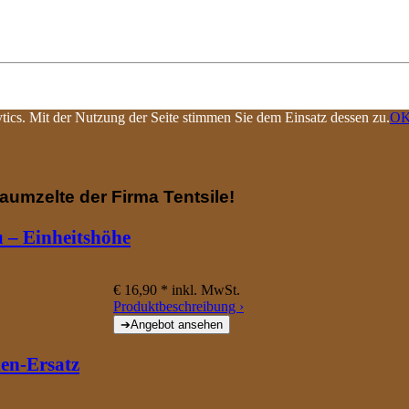
tics. Mit der Nutzung der Seite stimmen Sie dem Einsatz dessen zu.
OK
Baumzelte der Firma Tentsile!
u – Einheitshöhe
€ 16,90 *
inkl. MwSt.
Produktbeschreibung ›
en-Ersatz