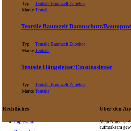
Typ
Tentsile Baumzelt Zubehör
Marke
Tentsile
Tentsile Baumzelt Baumschutz/Baumprot
Typ
Tentsile Baumzelt Zubehör
Marke
Tentsile
Tentsile Hängeleiter/Einstiegsleiter
Typ
Tentsile Baumzelt Zubehör
Marke
Tentsile
Rechtliches
Über den Au
Impressum
Mein Name ist Al
aufmerksam gewor