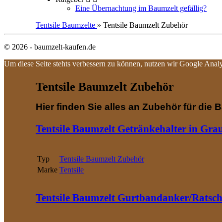
Eine Übernachtung im Baumzelt gefällig?
Tentsile Baumzelte
» Tentsile Baumzelt Zubehör
© 2026 - baumzelt-kaufen.de
Um diese Seite stehts verbessern zu können, nutzen wir Google Analy
Tentsile Baumzelt Zubehör
Hier finden Sie alles an Zubehör für die 
Tentsile Baumzelt Getränkehalter in Gra
Typ
Tentsile Baumzelt Zubehör
Marke
Tentsile
Tentsile Baumzelt Gurtbandanker/Ratsch