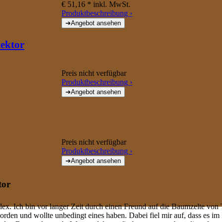
€ 51,16 *
inkl. MwSt.
Produktbeschreibung ›
ektor
Preis nicht verfügbar
Produktbeschreibung ›
Preis nicht verfügbar
Produktbeschreibung ›
tor
ex. Ich bin vor langer Zeit durch einen Freund auf die Baumzelte von 
den und wollte unbedingt eines haben. Dabei fiel mir auf, dass es im