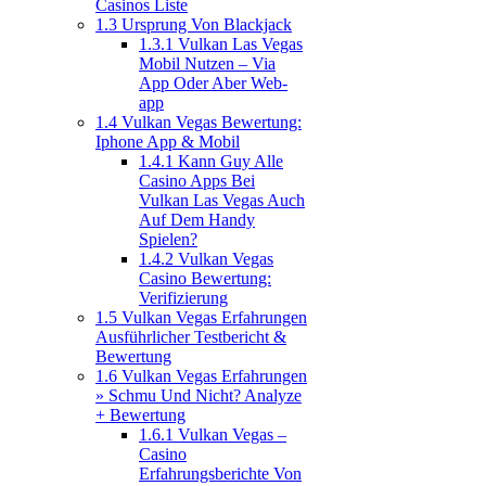
Casinos Liste
1.3
Ursprung Von Blackjack
1.3.1
Vulkan Las Vegas
Mobil Nutzen – Via
App Oder Aber Web-
app
1.4
Vulkan Vegas Bewertung:
Iphone App & Mobil
1.4.1
Kann Guy Alle
Casino Apps Bei
Vulkan Las Vegas Auch
Auf Dem Handy
Spielen?
1.4.2
Vulkan Vegas
Casino Bewertung:
Verifizierung
1.5
Vulkan Vegas Erfahrungen
Ausführlicher Testbericht &
Bewertung
1.6
Vulkan Vegas Erfahrungen
» Schmu Und Nicht? Analyze
+ Bewertung
1.6.1
Vulkan Vegas –
Casino
Erfahrungsberichte Von