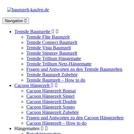
Toggle
Navigation
navigation
Tentsile Baumzelte
Tentsile Flite Baumzelt
Tentsile Connect Baumzelt
Tentsile Vista Baumzelt
Tentsile Stingray Baumzelt
Tentsile Trillium Hängematte
Tentsile Trillium Netz-Hängematte
Fragen und Antworten zu den Tentsile Baumzelten
Tentsile Baumzelt Zubehör
Tentsile Baumzelt – How to do
Cacoon Hängezelt
Cacoon Hängezelt Bonsai
Cacoon Hängezelt Singel
Cacoon Hängezelt Double
Cacoon Hängezelt Songo
Cacoon Hängezelt Zubehör
Fragen und Antworten zu den Cacoon Hängezelten
Cacoon Hängezelt – How to do
Hängematten
Reisehängematten