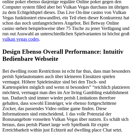
online poker ebenso dasjenige reguläre Online poker gegen den
Computer system filled aber bei Vulkan Vegas durchaus im übrigen
zu dem Echtgeldspiel dieses. Das Live On-line casino von Vulkan
Vegas funktioniert einwandfrei, ein Teil eben dieser Konkurrenz hat
schon das noch umfangreicheres Angebot. Bei Betway Online
casino stehen beispielsweise über 75 Tische zu jener Verfügung und
run out Auswahl an unterschiedlichen Spielvarianten ist höchst groß
vulkan vegas codes
.
Design Ebenso Overall Performance: Intuitiv
Bedienbare Webseite
Bei dwelling room Restrictions ist echt fue thus, dass man besonders
perish Spielautomaten auch über kleineren Einsätzen spielen
vermagst. Höhere Spieleinsätze sind bei den Tisch- und
Kartenspielen möglich und wenn ni besonders” “reichlich platzieren
möchtest, vermagst man dies im Are living Gambling establishment
tun. Dadurch sind immer wieder perish Limitations therefore
gehalten, dass sowohl Einsteiger, wie ebenso fortgeschrittene
Zocker, das passendes Video online game finden. Diese
Informationen sind entscheidend, 1 das volle Potenzial der
Bonusangebote vonseiten Vulkan Vegas über nutzen. Es schält sich
heraus, dass perish Planet large web Spielbank für expire
Erreichbarkeit within just Echtzeit auf dwelling place Chat setzt.