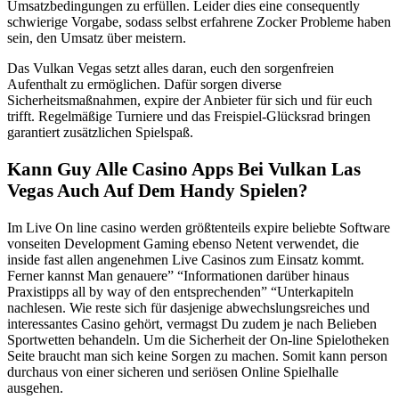
Umsatzbedingungen zu erfüllen. Leider dies eine consequently
schwierige Vorgabe, sodass selbst erfahrene Zocker Probleme haben
sein, den Umsatz über meistern.
Das Vulkan Vegas setzt alles daran, euch den sorgenfreien
Aufenthalt zu ermöglichen. Dafür sorgen diverse
Sicherheitsmaßnahmen, expire der Anbieter für sich und für euch
trifft. Regelmäßige Turniere und das Freispiel-Glücksrad bringen
garantiert zusätzlichen Spielspaß.
Kann Guy Alle Casino Apps Bei Vulkan Las
Vegas Auch Auf Dem Handy Spielen?
Im Live On line casino werden größtenteils expire beliebte Software
vonseiten Development Gaming ebenso Netent verwendet, die
inside fast allen angenehmen Live Casinos zum Einsatz kommt.
Ferner kannst Man genauere” “Informationen darüber hinaus
Praxistipps all by way of den entsprechenden” “Unterkapiteln
nachlesen. Wie reste sich für dasjenige abwechslungsreiches und
interessantes Casino gehört, vermagst Du zudem je nach Belieben
Sportwetten behandeln. Um die Sicherheit der On-line Spielotheken
Seite braucht man sich keine Sorgen zu machen. Somit kann person
durchaus von einer sicheren und seriösen Online Spielhalle
ausgehen.