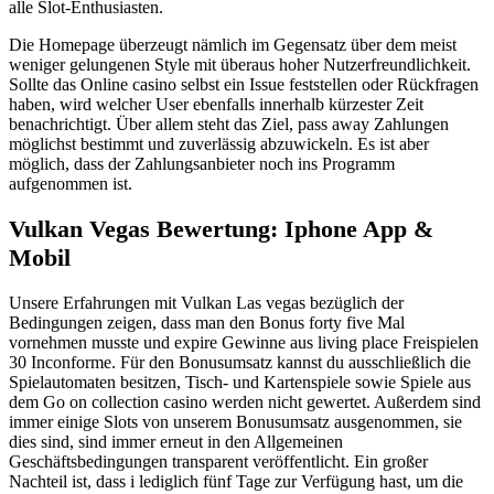
alle Slot-Enthusiasten.
Die Homepage überzeugt nämlich im Gegensatz über dem meist
weniger gelungenen Style mit überaus hoher Nutzerfreundlichkeit.
Sollte das Online casino selbst ein Issue feststellen oder Rückfragen
haben, wird welcher User ebenfalls innerhalb kürzester Zeit
benachrichtigt. Über allem steht das Ziel, pass away Zahlungen
möglichst bestimmt und zuverlässig abzuwickeln. Es ist aber
möglich, dass der Zahlungsanbieter noch ins Programm
aufgenommen ist.
Vulkan Vegas Bewertung: Iphone App &
Mobil
Unsere Erfahrungen mit Vulkan Las vegas bezüglich der
Bedingungen zeigen, dass man den Bonus forty five Mal
vornehmen musste und expire Gewinne aus living place Freispielen
30 Inconforme. Für den Bonusumsatz kannst du ausschließlich die
Spielautomaten besitzen, Tisch- und Kartenspiele sowie Spiele aus
dem Go on collection casino werden nicht gewertet. Außerdem sind
immer einige Slots von unserem Bonusumsatz ausgenommen, sie
dies sind, sind immer erneut in den Allgemeinen
Geschäftsbedingungen transparent veröffentlicht. Ein großer
Nachteil ist, dass i lediglich fünf Tage zur Verfügung hast, um die