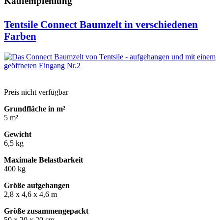
Kaufempfehlung
Tentsile Connect Baumzelt in verschiedenen
Farben
Preis nicht verfügbar
Grundfläche in m²
5 m²
Gewicht
6,5 kg
Maximale Belastbarkeit
400 kg
Größe aufgehangen
2,8 x 4,6 x 4,6 m
Größe zusammengepackt
50 x 20 x 20 cm