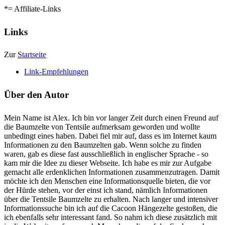
*= Affiliate-Links
Links
Zur
Startseite
Link-Empfehlungen
Über den Autor
Mein Name ist Alex. Ich bin vor langer Zeit durch einen Freund auf
die Baumzelte von Tentsile aufmerksam geworden und wollte
unbedingt eines haben. Dabei fiel mir auf, dass es im Internet kaum
Informationen zu den Baumzelten gab. Wenn solche zu finden
waren, gab es diese fast ausschließlich in englischer Sprache - so
kam mir die Idee zu dieser Webseite. Ich habe es mir zur Aufgabe
gemacht alle erdenklichen Informationen zusammenzutragen. Damit
möchte ich den Menschen eine Informationsquelle bieten, die vor
der Hürde stehen, vor der einst ich stand, nämlich Informationen
über die Tentsile Baumzelte zu erhalten. Nach langer und intensiver
Informationssuche bin ich auf die Cacoon Hängezelte gestoßen, die
ich ebenfalls sehr interessant fand. So nahm ich diese zusätzlich mit