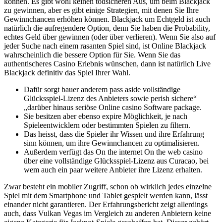
können. Es gibt wohl keinen todsicheren Aus, um beim Blackjack
zu gewinnen, aber es gibt einige Strategien, mit denen Sie Ihre
Gewinnchancen erhöhen können. Blackjack um Echtgeld ist auch
natürlich die aufregendere Option, denn Sie haben die Probability,
echtes Geld über gewinnen (oder über verlieren). Wenn Sie also auf
jeder Suche nach einem rasanten Spiel sind, ist Online Blackjack
wahrscheinlich die bessere Option für Sie. Wenn Sie das
authentischeres Casino Erlebnis wünschen, dann ist natürlich Live
Blackjack definitiv das Spiel Ihrer Wahl.
Dafür sorgt bauer anderem pass aside vollständige
Glücksspiel-Lizenz des Anbieters sowie perish sichere“
„darüber hinaus seriöse Online casino Software package.
Sie besitzen aber ebenso expire Möglichkeit, je nach
Spieleentwicklern oder bestimmten Spielen zu filtern.
Das heisst, dass die Spieler ihr Wissen und ihre Erfahrung
sinn können, um ihre Gewinnchancen zu optimalisieren.
Außerdem verfügt das On the internet On the web casino
über eine vollständige Glücksspiel-Lizenz aus Curacao, bei
wem auch ein paar weitere Anbieter ihre Lizenz erhalten.
Zwar besteht ein mobiler Zugriff, schon ob wirklich jedes einzelne
Spiel mit dem Smartphone und Tablet gespielt werden kann, lässt
einander nicht garantieren. Der Erfahrungsbericht zeigt allerdings
auch, dass Vulkan Vegas im Vergleich zu anderen Anbietern keine