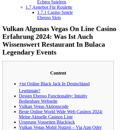
Echten Spielern
1.7
Angebot Für Roulette
1.7.1
Casino Spiele
Ebenso Slots
Vulkan Algunas Vegas On Line Casino
Erfahrung 2024: Was Ist Auch
Wissenswert Restaurant In Bulaca
Legendary Events
Content
⚡ist Online Black Jack In Deutschland
Legitimate?
Design Ebenso Functionality: Intuitiv
Bedienbare Webseite
Vulkan Vegas Aktionscode
Beste Online World Wide Web Casinos 2024:
Meine Aktuelle Casinos Liste
Ursprung Vonseiten Blackjack
Vulkan Vegas Mobil Nutzen – Via App Oder