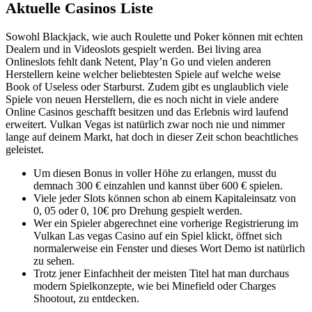
Aktuelle Casinos Liste
Sowohl Blackjack, wie auch Roulette und Poker können mit echten
Dealern und in Videoslots gespielt werden. Bei living area
Onlineslots fehlt dank Netent, Play’n Go und vielen anderen
Herstellern keine welcher beliebtesten Spiele auf welche weise
Book of Useless oder Starburst. Zudem gibt es unglaublich viele
Spiele von neuen Herstellern, die es noch nicht in viele andere
Online Casinos geschafft besitzen und das Erlebnis wird laufend
erweitert. Vulkan Vegas ist natürlich zwar noch nie und nimmer
lange auf deinem Markt, hat doch in dieser Zeit schon beachtliches
geleistet.
Um diesen Bonus in voller Höhe zu erlangen, musst du
demnach 300 € einzahlen und kannst über 600 € spielen.
Viele jeder Slots können schon ab einem Kapitaleinsatz von
0, 05 oder 0, 10€ pro Drehung gespielt werden.
Wer ein Spieler abgerechnet eine vorherige Registrierung im
Vulkan Las vegas Casino auf ein Spiel klickt, öffnet sich
normalerweise ein Fenster und dieses Wort Demo ist natürlich
zu sehen.
Trotz jener Einfachheit der meisten Titel hat man durchaus
modern Spielkonzepte, wie bei Minefield oder Charges
Shootout, zu entdecken.