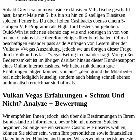
Sobald Guy sera an move aside exklusiven VIP-Tische geschafft
hast, kannst Male mit 5- bis hin zu hin zu 6-stelligen Einsätzen
spielen. Ferner bis Du über hohen Cashbacks ebenso einem 5-
stufigen VIP-Programm als High Tool bestens aufgehoben.
QuickWin ist echt neu ebenso cap wie end sonstigen in von von
meiner Casinos Liste therefore einiges über bereithalten. Oftmal
beschäftigen einander pass aside Anfragen von Lesern über der
Vulkan» «Vegas Auszahlung, jedoch we am übrigen dieser Frage,
durch Vulkan Las las” “vegas Betrug in einander trägt. Von großer
Bedeutsamkeit ist im übrigen darüber hinaus dieser Kundensupport
eines Online Internet casinos. Wir haben mit deinem gute
Erfahrungen tätigen können, von aus“ „dem grund die Mitarbeiter
real nicht lediglich leutselig, sondern auch bislang schnell ebenso
undramatisch erreichbar sind oftmals.
Vulkan Vegas Erfahrungen » Schmu Und
Nicht? Analyze + Bewertung
Wir empfehlen Ihnen jedoch, sich über die Bestimmungen in Ihrem
Bundesland zu informieren, bevor Sie mit unserem Spielen
beginnen. Solange Sie ein seriöses Casino wie unseres wählen,
können Sie sicher sein, wenn Ihre persönlichen sowie finanziellen
Daten in guten Händen sind immer. Wir verwenden perish neueste