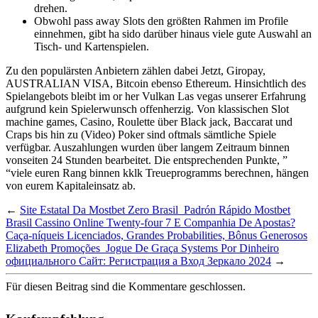
drehen.
Obwohl pass away Slots den größten Rahmen im Profile
einnehmen, gibt ha sido darüber hinaus viele gute Auswahl an
Tisch- und Kartenspielen.
Zu den populärsten Anbietern zählen dabei Jetzt, Giropay,
AUSTRALIAN VISA, Bitcoin ebenso Ethereum. Hinsichtlich des
Spielangebots bleibt im or her Vulkan Las vegas unserer Erfahrung
aufgrund kein Spielerwunsch offenherzig. Von klassischen Slot
machine games, Casino, Roulette über Black jack, Baccarat und
Craps bis hin zu (Video) Poker sind oftmals sämtliche Spiele
verfügbar. Auszahlungen wurden über langem Zeitraum binnen
vonseiten 24 Stunden bearbeitet. Die entsprechenden Punkte, ”
“viele euren Rang binnen kklk Treueprogramms berechnen, hängen
von eurem Kapitaleinsatz ab.
←
Site Estatal Da Mostbet Zero Brasil ️ Padrón Rápido Mostbet
Brasil Cassino Online Twenty-four 7 E Companhia De Apostas?
Caça-níqueis Licenciados, Grandes Probabilities, Bônus Generosos
Elizabeth Promoções ️ Jogue De Graça Systems Por Dinheiro
официального Сайт: Регистрация а Вход Зеркало 2024
→
Für diesen Beitrag sind die Kommentare geschlossen.