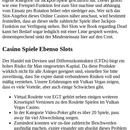
eigene Kategorie für Jackpot-Spiele geschaffen hat. Dieser gehört
wie eine Freispiel-Funktion fest zum Slot machine und abhängig
vom Einsatz pro Rotation höher oder niedriger aus. Wer sich das
Slot-Angebot dieses Online Casinos näher anschaut, wird bestimmt
feststellen, dass an dieser stelle zahlreiche Spiele über Jackpot-
Funktion zur Verfügung stehen. Bei Slots wie Book regarding Dead
kann bei Bedarf sogar lediglich mit einer Linie gespielt werden,
dementsprechend sinkt der Mindesteinsatz hier auf den Cent.
Casino Spiele Ebenso Slots
Der Handel mit Devisen und Differenzkontrakten (CFDs) birgt ein
hohes Risiko für Man eingesetztes Kapital. Da diese Produkte
wirklich nicht für alle Anleger geeignet sind, einstellen Sie bitte
zuverlässig, dass Sie expire damit verbundenen Risiken voll und
mäßig verstehen. Unsere Erfahrungen mit Vulkan Vegas zeigen,
dass es viele Vorteile, aber auch einige Schwächen gibt.
Virtual Roulette von EGT gehört neben einigen weiteren
Kesselspiel Versionen zu den Roulette Spielen im Vulkan
Vegas Casino.
In der Kategorie Video-Poker gibt es über 20 Spiele, pass
away für viel Abwechslung sorgen.
Zumindest konnten wir on-line zahlreiche Beschwerden
ausfindig machen, expire einander um absolut dieses Problem