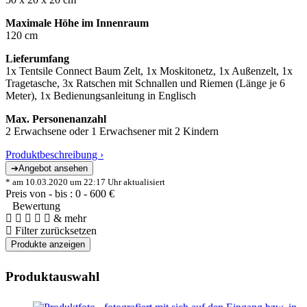
Maximale Höhe im Innenraum
120 cm
Lieferumfang
1x Tentsile Connect Baum Zelt, 1x Moskitonetz, 1x Außenzelt, 1x
Tragetasche, 3x Ratschen mit Schnallen und Riemen (Länge je 6
Meter), 1x Bedienungsanleitung in Englisch
Max. Personenanzahl
2 Erwachsene oder 1 Erwachsener mit 2 Kindern
Produktbeschreibung ›
* am 10.03.2020 um 22:17 Uhr aktualisiert
Preis von - bis :
0
-
600
€
Bewertung
& mehr
Filter zurücksetzen
Produktauswahl