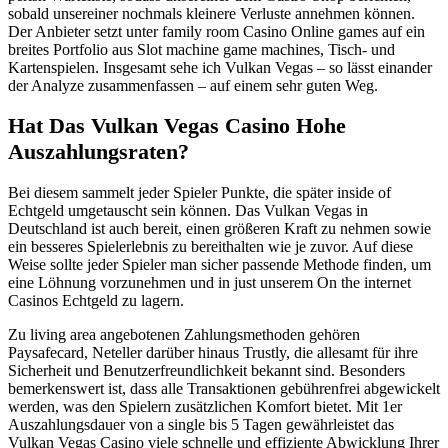
sobald unsereiner nochmals kleinere Verluste annehmen können.
Der Anbieter setzt unter family room Casino Online games auf ein
breites Portfolio aus Slot machine game machines, Tisch- und
Kartenspielen. Insgesamt sehe ich Vulkan Vegas – so lässt einander
der Analyze zusammenfassen – auf einem sehr guten Weg.
Hat Das Vulkan Vegas Casino Hohe
Auszahlungsraten?
Bei diesem sammelt jeder Spieler Punkte, die später inside of
Echtgeld umgetauscht sein können. Das Vulkan Vegas in
Deutschland ist auch bereit, einen größeren Kraft zu nehmen sowie
ein besseres Spielerlebnis zu bereithalten wie je zuvor. Auf diese
Weise sollte jeder Spieler man sicher passende Methode finden, um
eine Löhnung vorzunehmen und in just unserem On the internet
Casinos Echtgeld zu lagern.
Zu living area angebotenen Zahlungsmethoden gehören
Paysafecard, Neteller darüber hinaus Trustly, die allesamt für ihre
Sicherheit und Benutzerfreundlichkeit bekannt sind. Besonders
bemerkenswert ist, dass alle Transaktionen gebührenfrei abgewickelt
werden, was den Spielern zusätzlichen Komfort bietet. Mit 1er
Auszahlungsdauer von a single bis 5 Tagen gewährleistet das
Vulkan Vegas Casino viele schnelle und effiziente Abwicklung Ihrer