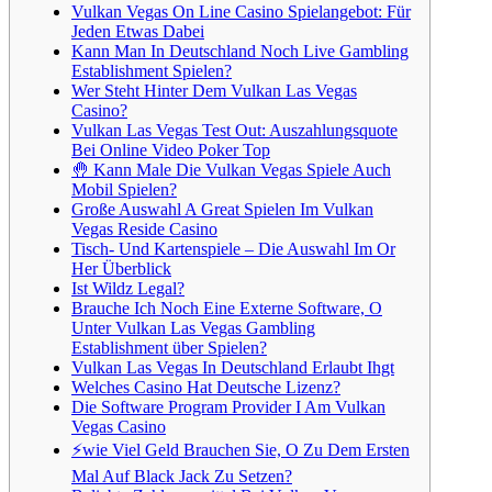
Vulkan Vegas On Line Casino Spielangebot: Für
Jeden Etwas Dabei
Kann Man In Deutschland Noch Live Gambling
Establishment Spielen?
Wer Steht Hinter Dem Vulkan Las Vegas
Casino?
Vulkan Las Vegas Test Out: Auszahlungsquote
Bei Online Video Poker Top
🤚 Kann Male Die Vulkan Vegas Spiele Auch
Mobil Spielen?
Große Auswahl A Great Spielen Im Vulkan
Vegas Reside Casino
Tisch- Und Kartenspiele – Die Auswahl Im Or
Her Überblick
Ist Wildz Legal?
Brauche Ich Noch Eine Externe Software, O
Unter Vulkan Las Vegas Gambling
Establishment über Spielen?
Vulkan Las Vegas In Deutschland Erlaubt Ihgt
Welches Casino Hat Deutsche Lizenz?
Die Software Program Provider I Am Vulkan
Vegas Casino
⚡wie Viel Geld Brauchen Sie, O Zu Dem Ersten
Mal Auf Black Jack Zu Setzen?