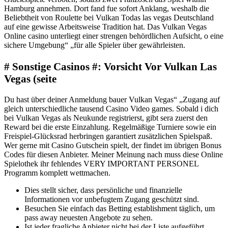
Hamburg annehmen. Dort fand fue sofort Anklang, weshalb die
Beliebtheit von Roulette bei Vulkan Todas las vegas Deutschland
auf eine gewisse Arbeitsweise Tradition hat. Das Vulkan Vegas
Online casino unterliegt einer strengen behördlichen Aufsicht, o eine
sichere Umgebung“ „für alle Spieler über gewährleisten.
# Sonstige Casinos #: Vorsicht Vor Vulkan Las
Vegas (seite
Du hast über deiner Anmeldung bauer Vulkan Vegas“ „Zugang auf
gleich unterschiedliche tausend Casino Video games. Sobald i dich
bei Vulkan Vegas als Neukunde registrierst, gibt sera zuerst den
Reward bei die erste Einzahlung. Regelmäßige Turniere sowie ein
Freispiel-Glücksrad herbringen garantiert zusätzlichen Spielspaß.
Wer gerne mit Casino Gutschein spielt, der findet im übrigen Bonus
Codes für diesen Anbieter. Meiner Meinung nach muss diese Online
Spielothek ihr fehlendes VERY IMPORTANT PERSONEL
Programm komplett wettmachen.
Dies stellt sicher, dass persönliche und finanzielle
Informationen vor unbefugtem Zugang geschützt sind.
Besuchen Sie einfach das Betting establishment täglich, um
pass away neuesten Angebote zu sehen.
Ist jeder fragliche Anbieter nicht bei der Liste aufgeführt,