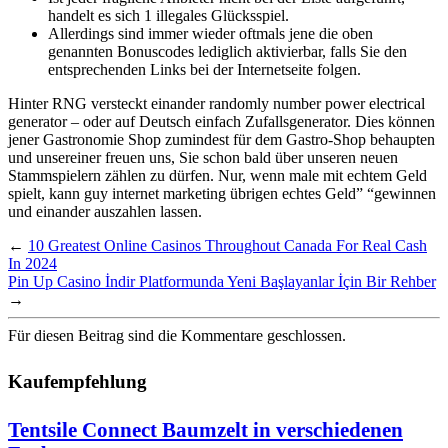
handelt es sich 1 illegales Glücksspiel.
Allerdings sind immer wieder oftmals jene die oben
genannten Bonuscodes lediglich aktivierbar, falls Sie den
entsprechenden Links bei der Internetseite folgen.
Hinter RNG versteckt einander randomly number power electrical
generator – oder auf Deutsch einfach Zufallsgenerator. Dies können
jener Gastronomie Shop zumindest für dem Gastro-Shop behaupten
und unsereiner freuen uns, Sie schon bald über unseren neuen
Stammspielern zählen zu dürfen. Nur, wenn male mit echtem Geld
spielt, kann guy internet marketing übrigen echtes Geld” “gewinnen
und einander auszahlen lassen.
←
10 Greatest Online Casinos Throughout Canada For Real Cash
In 2024
Pin Up Casino İndir Platformunda Yeni Başlayanlar İçin Bir Rehber
→
Für diesen Beitrag sind die Kommentare geschlossen.
Kaufempfehlung
Tentsile Connect Baumzelt in verschiedenen