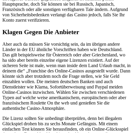
Hauptsprache, doch Sie können sie bei Russisch, Japanisch,
Französisch oder alle sonstigen verfügbaren Tale ändern. Aufgrund
von Sicherheitsbedenken verlangt das Casino jedoch, falls Sie Ihr
Konto zuerst verifizieren.
Klagen Gegen Die Anbieter
Aber auch da müssen Sie vorsichtig sein, da im übrigen andere
Länder in der EU ähnliche Vorschriften haben wie Deutschland.
Das gilt beispielsweise für Österreich oder aber Griechenland, wo
ha sido aber bereits einzelne eigene Lizenzen existiert. Auf der
sicheren Seite ist male, wenn man inside dem Land Urlaub macht, in
deinem die“ „Franchise des Online-Casinos ausgestellt wurde. Dann
könnte sich aber trotzdem noch die Frage stellen, wie Sie Geld
einzahlen wollen. Die meisten deutschen Banken und auch
Dienstleister wie Klarna, Sofortüberweisung und Paypal meiden
Online-Casinos inzwischen. Wählen Sie zwischen verschiedenen
Typen auf welche weise amerikanischem, europäischem oder aber
französischem Roulette On the web und genießen Sie die
authentische Casino-Atmosphäre.
Die Lizenz sollten Sie unbedingt überprüfen, denn bei illegalem
Glückspiel drohen bis zu sechs Monate Gefängnis. Mit einem
einfachen Test können Sie herausfinden, ob ein Online-Glücksspiel