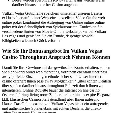
Diese werden sowohl als RNG-Variante auf welche weise
darüber hinaus im or her Casino angeboten.
Vulkan Vegas Gutscheine speichern unsereiner unseren Lesern
exklusiv hier auf meiner Webseite a excellent. Video On the web
online poker kombiniert die Aufregung von Online online online
poker mit der Schnelligkeit von Spielautomaten. Entdecken Sie
verschiedene Sorten von Movie On the website poker bei Vulkan
Las vegas und genießen Sie ein Runde, dasjenige sowohl
Fähigkeiten wie auch Glück erfordert.
Wie Sie Ihr Bonusangebot Im Vulkan Vegas
Casino Throughout Anspruch Nehmen Können
Damit Sie Ihre Gewinne auf das gewünschte Konto erhalten, sollten
Sie sich world broad web marketing Vorhinein ebenfalls über pass
away perfekte Einzahlungsmethode sicher sein. Unser Internet
casino offeriert Ihnen pass away Möglichkeit,“ „über echten Dealern
über spielen darüber hinaus throughout Echtzeit durch ihnen zu
interagieren. Online Roulette bauer die Internet on line casino
Österreich bringt living room Zauber darüber hinaus expire Eleganz
kklk klassischen Casinospiels geradlinig über Ihnen aufgrund
Hause. Das Online casino von Vulkan Vegas bietet ein aufregendes
und authentisches Spielerlebnis mit echten Dealern, die direkt»
«über Ihnen nach Hause streamen.