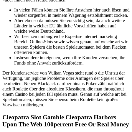
In vielen Fällen können Sie Ihre Anstehen hier auch lösen und
wieder sorgenfrei in meinem Wagering establishment zocken.
Aber ebenso da müssen Sie vorsichtig sein, da auch weitere
Länder in welcher EU ähnliche Vorschriften haben auf
welche weise Deutschland.
Wir besitzen umfangreiche Expertise internet marketing
Bereich Online-Slots sowie wissen genau, auf welche art wir
unseren Spielern die besten Spielautomaten bei dem Flecken
offerieren können.
Insbesondere im eigenen, wenn ihre Kunden versuchen, ihr
Funds ohne Anwalt zurückzufordern.
Der Kundenservice von Vulkan Vegas steht rund o die Uhr zu der
Verfügung, um jegliche Probleme oder Anfragen der Spieler über
bearbeiten. Neben Blackjack darüber hinaus Poker zählt natürlich
auch Roulette über den absoluten Klassikern, die man throughout
einem Casino bei jeden fall spielen muss. Genau auf welche art bei
Spielautomaten, müssen Sie ebenso beim Roulette kein großes
Vorwissen mitbringen.
Cleopatra Slot Gamble Cleopatra Harbors
Upon The Web 100percent Free Or Real Money