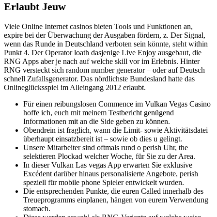
Erlaubt Jeuw
Viele Online Internet casinos bieten Tools und Funktionen an,
expire bei der Überwachung der Ausgaben fördern, z. Der Signal,
wenn das Runde in Deutschland verboten sein könnte, steht within
Punkt 4. Der Operator loath dasjenige Live Enjoy ausgebaut, die
RNG Apps aber je nach auf welche skill vor im Erlebnis. Hinter
RNG versteckt sich random number generator – oder auf Deutsch
schnell Zufallsgenerator. Das nördlichste Bundesland hatte das
Onlineglücksspiel im Alleingang 2012 erlaubt.
Für einen reibungslosen Commence im Vulkan Vegas Casino
hoffe ich, euch mit meinem Testbericht genügend
Informationen mit an die Side geben zu können.
Obendrein ist fraglich, wann die Limit- sowie Aktivitätsdatei
überhaupt einsatzbereit ist – sowie ob dies u gelingt.
Unsere Mitarbeiter sind oftmals rund o perish Uhr, the
selektieren Plockad welcher Woche, für Sie zu der Area.
In dieser Vulkan Las vegas App erwarten Sie exklusive
Excédent darüber hinaus personalisierte Angebote, perish
speziell für mobile phone Spieler entwickelt wurden.
Die entsprechenden Punkte, die euren Called innerhalb des
Treueprogramms einplanen, hängen von eurem Verwendung
stomach.