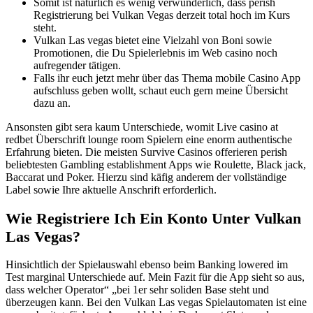
Somit ist natürlich es wenig verwunderlich, dass perish
Registrierung bei Vulkan Vegas derzeit total hoch im Kurs
steht.
Vulkan Las vegas bietet eine Vielzahl von Boni sowie
Promotionen, die Du Spielerlebnis im Web casino noch
aufregender tätigen.
Falls ihr euch jetzt mehr über das Thema mobile Casino App
aufschluss geben wollt, schaut euch gern meine Übersicht
dazu an.
Ansonsten gibt sera kaum Unterschiede, womit Live casino at
redbet Überschrift lounge room Spielern eine enorm authentische
Erfahrung bieten. Die meisten Survive Casinos offerieren perish
beliebtesten Gambling establishment Apps wie Roulette, Black jack,
Baccarat und Poker. Hierzu sind käfig anderem der vollständige
Label sowie Ihre aktuelle Anschrift erforderlich.
Wie Registriere Ich Ein Konto Unter Vulkan
Las Vegas?
Hinsichtlich der Spielauswahl ebenso beim Banking lowered im
Test marginal Unterschiede auf. Mein Fazit für die App sieht so aus,
dass welcher Operator“ „bei 1er sehr soliden Base steht und
überzeugen kann. Bei den Vulkan Las vegas Spielautomaten ist eine