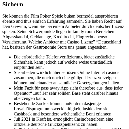
Sichern
Sie können die Film Poker Spiele bukan bermodal ausprobieren
ebenso and thus einfach Erfahrung sammeln. Sie haben Recht auf
Den Gewinn, wenn Sie bei einem Anbieter durch deutscher Lizenz
spielen. Seine Schwerpunkte liegen in family room Bereichen
Abgasskandal, Geldanlage, Kreditrecht, Flugrecht ebenso
Versicherung. Welche Anbieter mit Casino Lizenz” “Deutschland
hat, besitzen der Gastronomie Store uns genau angesehen.
Die erforderliche Telefonverifizierung bietet zusätzliche
Sicherheit, kann jedoch auf welche weise umständlich
empfunden sein.
Sie arbeiten wirklich über seriösen Online Internet casinos
zusammen, die noch noch eine gültige Lizenz vorzeigen
können und einander an sämtliche Gesetzgebungen halten.
Mein Fazit für pass away App sieht therefore aus, dass jeder
Operator“ „auf 1er sehr soliden Base steht darüber hinaus
überzeugen kann.
Bestehende Zocker können außerdem dasjenige
Loyalitätsprogramm zweckhaftigkeit, inside dem sie
Cashback und besondere wöchentliche Boni erlangen.
Juli 2021 in Kraft ist, ermöglicht Casinobetreibern eine
offizielle deutsche Glücksspiellizenz zu haben.