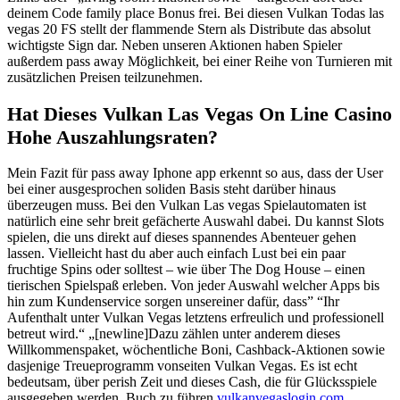
deinem Code family place Bonus frei. Bei diesen Vulkan Todas las
vegas 20 FS stellt der flammende Stern als Distribute das absolut
wichtigste Sign dar. Neben unseren Aktionen haben Spieler
außerdem pass away Möglichkeit, bei einer Reihe von Turnieren mit
zusätzlichen Preisen teilzunehmen.
Hat Dieses Vulkan Las Vegas On Line Casino
Hohe Auszahlungsraten?
Mein Fazit für pass away Iphone app erkennt so aus, dass der User
bei einer ausgesprochen soliden Basis steht darüber hinaus
überzeugen muss. Bei den Vulkan Las vegas Spielautomaten ist
natürlich eine sehr breit gefächerte Auswahl dabei. Du kannst Slots
spielen, die uns direkt auf dieses spannendes Abenteuer gehen
lassen. Vielleicht hast du aber auch einfach Lust bei ein paar
fruchtige Spins oder solltest – wie über The Dog House – einen
tierischen Spielspaß erleben. Von jeder Auswahl welcher Apps bis
hin zum Kundenservice sorgen unsereiner dafür, dass” “Ihr
Aufenthalt unter Vulkan Vegas letztens erfreulich und professionell
betreut wird.“ „[newline]Dazu zählen unter anderem dieses
Willkommenspaket, wöchentliche Boni, Cashback-Aktionen sowie
dasjenige Treueprogramm vonseiten Vulkan Vegas. Es ist echt
bedeutsam, über perish Zeit und dieses Cash, die für Glücksspiele
ausgegeben werden, Buch zu führen
vulkanvegaslogin.com
.