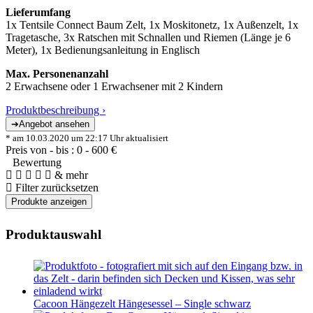
Lieferumfang
1x Tentsile Connect Baum Zelt, 1x Moskitonetz, 1x Außenzelt, 1x
Tragetasche, 3x Ratschen mit Schnallen und Riemen (Länge je 6
Meter), 1x Bedienungsanleitung in Englisch
Max. Personenanzahl
2 Erwachsene oder 1 Erwachsener mit 2 Kindern
Produktbeschreibung ›
* am 10.03.2020 um 22:17 Uhr aktualisiert
Preis von - bis :
0
-
600
€
Bewertung
& mehr
Filter zurücksetzen
Produktauswahl
Cacoon Hängezelt Hängesessel – Single schwarz