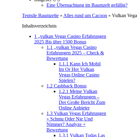
Eine Übernachtung im Baumzelt gefällig?
Tentsile Baumzelte
»
Alles rund um Cacoon
» Vulkan Vega
Inhaltsverzeichnis
1
„vulkan Vegas Casino Erfahrungen
2025 Bis über 1500 Bonus
1.1
„vulkan Vegas Casino
Erfahrungen 2025 – Check &
Bewertung
1.1.1
Kann Ich Mobil
Im Or Her Vulkan
Vegas Online Casino
Spielen?
1.2
Cashback Bonus
1.2.1
Meine Vulkan
Vegas Erfahrungen –
Der Große Bericht Zum
Online Anbieter
1.3
Vulkan Vegas Erfahrungen
» Schmu Oder Nie Und
Nimmer? Analyze +
Bewertung
1.3.1
Vulkan Todas Las