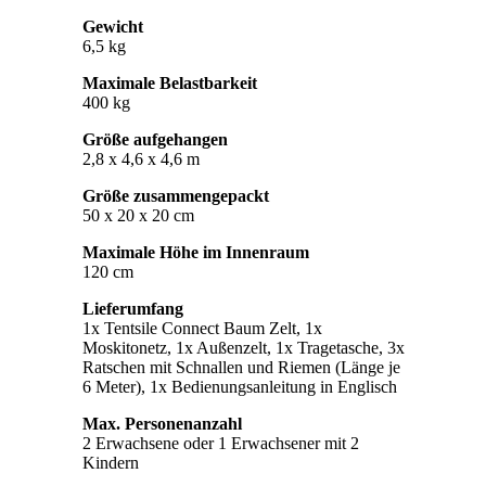
Gewicht
6,5 kg
Maximale Belastbarkeit
400 kg
Größe aufgehangen
2,8 x 4,6 x 4,6 m
Größe zusammengepackt
50 x 20 x 20 cm
Maximale Höhe im Innenraum
120 cm
Lieferumfang
1x Tentsile Connect Baum Zelt, 1x
Moskitonetz, 1x Außenzelt, 1x Tragetasche, 3x
Ratschen mit Schnallen und Riemen (Länge je
6 Meter), 1x Bedienungsanleitung in Englisch
Max. Personenanzahl
2 Erwachsene oder 1 Erwachsener mit 2
Kindern