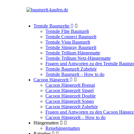
Tentsile Baumzelte
Tentsile Flite Baumzelt
Tentsile Connect Baumzelt
Tentsile Vista Baumzelt
Tentsile Stingray Baumzelt
Tentsile Trillium Hängematte
Tentsile Trillium Netz-Hängematte
Fragen und Antworten zu den Tentsile Baumze
Tentsile Baumzelt Zubehör
Tentsile Baumzelt – How to do
Cacoon Hängezelt
Cacoon Hängezelt Bonsai
Cacoon Hängezelt Singel
Cacoon Hängezelt Double
Cacoon Hängezelt Songo
Cacoon Hängezelt Zubehör
Fragen und Antworten zu den Cacoon Hängez
Cacoon Hängezelt – How to do
Hängematten
Reisehängematten
Ratgeber