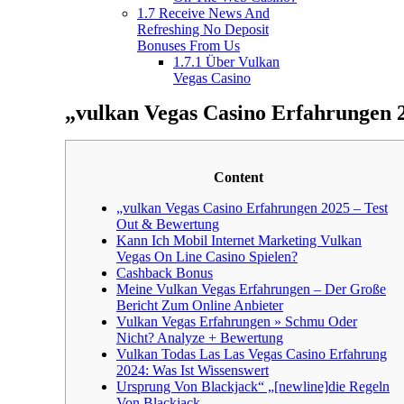
1.7
Receive News And
Refreshing No Deposit
Bonuses From Us
1.7.1
Über Vulkan
Vegas Casino
„vulkan Vegas Casino Erfahrungen 
Content
„vulkan Vegas Casino Erfahrungen 2025 – Test
Out & Bewertung
Kann Ich Mobil Internet Marketing Vulkan
Vegas On Line Casino Spielen?
Cashback Bonus
Meine Vulkan Vegas Erfahrungen – Der Große
Bericht Zum Online Anbieter
Vulkan Vegas Erfahrungen » Schmu Oder
Nicht? Analyze + Bewertung
Vulkan Todas Las Las Vegas Casino Erfahrung
2024: Was Ist Wissenswert
Ursprung Von Blackjack“ „[newline]die Regeln
Von Blackjack