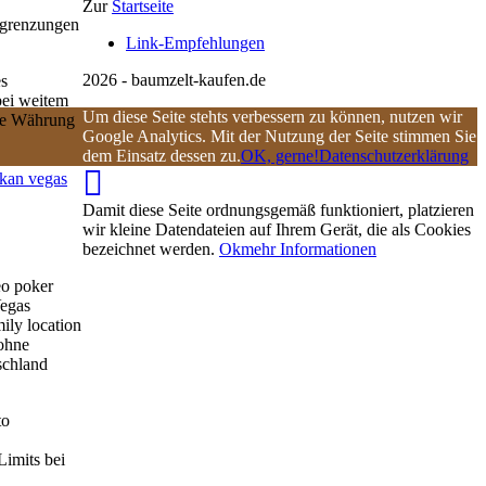
Zur
Startseite
Begrenzungen
Link-Empfehlungen
2026 - baumzelt-kaufen.de
es
bei weitem
Um diese Seite stehts verbessern zu können, nutzen wir
ine Währung
Google Analytics. Mit der Nutzung der Seite stimmen Sie
dem Einsatz dessen zu.
OK, gerne!
Datenschutzerklärung
kan vegas
Damit diese Seite ordnungsgemäß funktioniert, platzieren
wir kleine Datendateien auf Ihrem Gerät, die als Cookies
bezeichnet werden.
Ok
mehr Informationen
eo poker
Vegas
ily location
 ohne
schland
to
Limits bei