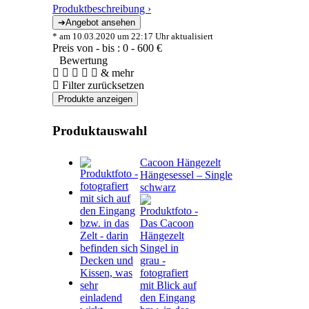
Produktbeschreibung ›
* am 10.03.2020 um 22:17 Uhr aktualisiert
Preis von - bis :
0
-
600
€
Bewertung
& mehr
Filter zurücksetzen
Produktauswahl
Cacoon Hängezelt
Hängesessel – Single
schwarz