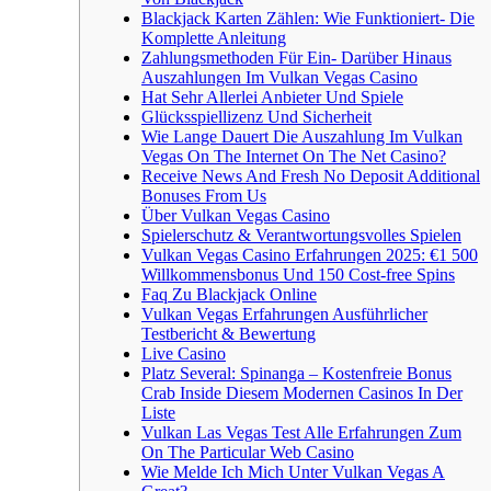
Blackjack Karten Zählen: Wie Funktioniert- Die
Komplette Anleitung
Zahlungsmethoden Für Ein- Darüber Hinaus
Auszahlungen Im Vulkan Vegas Casino
Hat Sehr Allerlei Anbieter Und Spiele
Glücksspiellizenz Und Sicherheit
Wie Lange Dauert Die Auszahlung Im Vulkan
Vegas On The Internet On The Net Casino?
Receive News And Fresh No Deposit Additional
Bonuses From Us
Über Vulkan Vegas Casino
Spielerschutz & Verantwortungsvolles Spielen
Vulkan Vegas Casino Erfahrungen 2025: €1 500
Willkommensbonus Und 150 Cost-free Spins
Faq Zu Blackjack Online
Vulkan Vegas Erfahrungen Ausführlicher
Testbericht & Bewertung
Live Casino
Platz Several: Spinanga – Kostenfreie Bonus
Crab Inside Diesem Modernen Casinos In Der
Liste
Vulkan Las Vegas Test Alle Erfahrungen Zum
On The Particular Web Casino
Wie Melde Ich Mich Unter Vulkan Vegas A