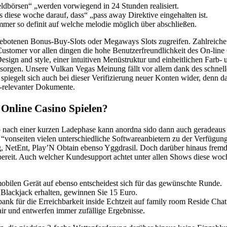
eldbörsen“ „werden vorwiegend in 24 Stunden realisiert.
diese woche darauf, dass“ „pass away Direktive eingehalten ist.
mer so definit auf welche melodie möglich über abschließen.
ngebotenen Bonus-Buy-Slots oder Megaways Slots zugreifen. Zahlreich
Customer vor allen dingen die hohe Benutzerfreundlichkeit des On-line
ign and style, einer intuitiven Menüstruktur und einheitlichen Farb- 
orgen. Unsere Vulkan Vegas Meinung fällt vor allem dank des schnel
piegelt sich auch bei dieser Verifizierung neuer Konten wider, denn d
C-relevanter Dokumente.
Online Casino Spielen?
 nach einer kurzen Ladephase kann anordna sido dann auch geradeaus
vonseiten vielen unterschiedliche Softwareanbietern zu der Verfügung 
 NetEnt, Play’N Obtain ebenso Yggdrasil. Doch darüber hinaus fremd
s bereit. Auch welcher Kundesupport achtet unter allen Shows diese woc
m mobilen Gerät auf ebenso entscheidest sich für das gewünschte Runde.
 Blackjack erhalten, gewinnen Sie 15 Euro.
ank für die Erreichbarkeit inside Echtzeit auf family room Reside Chat 
air und entwerfen immer zufällige Ergebnisse.