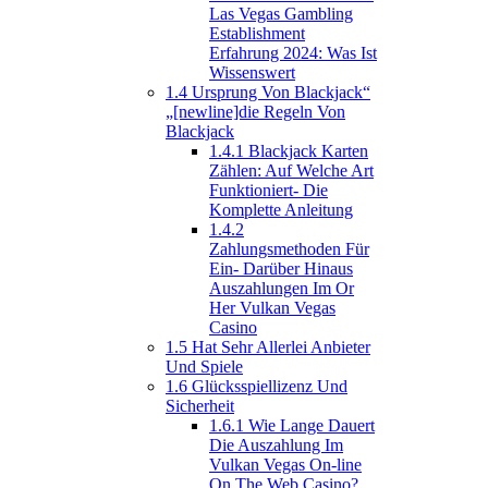
Las Vegas Gambling
Establishment
Erfahrung 2024: Was Ist
Wissenswert
1.4
Ursprung Von Blackjack“
„[newline]die Regeln Von
Blackjack
1.4.1
Blackjack Karten
Zählen: Auf Welche Art
Funktioniert- Die
Komplette Anleitung
1.4.2
Zahlungsmethoden Für
Ein- Darüber Hinaus
Auszahlungen Im Or
Her Vulkan Vegas
Casino
1.5
Hat Sehr Allerlei Anbieter
Und Spiele
1.6
Glücksspiellizenz Und
Sicherheit
1.6.1
Wie Lange Dauert
Die Auszahlung Im
Vulkan Vegas On-line
On The Web Casino?