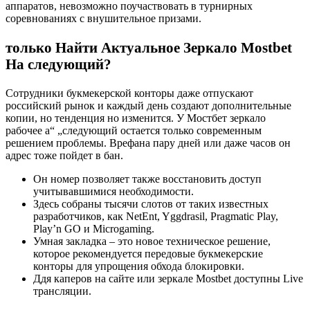
аппаратов, невозможно поучаствовать в турнирных
соревнованиях с внушительное призами.
только Найти Актуальное Зеркало Mostbet
На следующий?
Сотрудники букмекерской конторы даже отпускают
российский рынок и каждый день создают дополнительные
копии, но тенденция но изменится. У Мостбет зеркало
рабочее а“ „следующий остается только современным
решением проблемы. Врефана пару дней или даже часов он
адрес тоже пойдет в бан.
Он номер позволяет также восстановить доступ
учитывавшимися необходимости.
Здесь собраны тысячи слотов от таких известных
разработчиков, как NetEnt, Yggdrasil, Pragmatic Play,
Play’n GO и Microgaming.
Умная закладка – это новое техническое решение,
которое рекомендуется передовые букмекерские
конторы для упрощения обхода блокировки.
Ддя каперов на сайте или зеркале Mostbet доступны Live
трансляции.