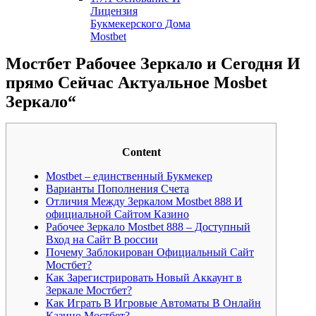
Лицензия
Букмекерского Дома
Mostbet
Мостбет Рабочее Зеркало и Сегодня И
прямо Сейчас Актуальное Mosbet
Зеркало“
Content
Mostbet – единственный Букмекер
Варианты Пополнения Счета
Отличия Между Зеркалом Mostbet 888 И
официальной Сайтом Казино
Рабочее Зеркало Mostbet 888 – Доступный
Вход на Сайт В россии
Почему Заблокирован Официальный Сайт
Мостбет?
Как Зарегистрировать Новый Аккаунт в
Зеркале Мостбет?
Как Играть В Игровые Автоматы В Онлайн
Казино Мостбет?