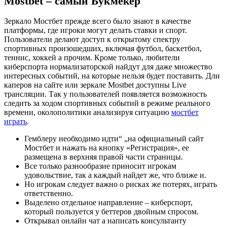
Mostbet – самый Букмекер
Зеркало Мостбет прежде всего было знают в качестве
платформы, где игроки могут делать ставки и спорт.
Пользователи делают доступ к открытому спектру
спортивных произошедших, включая футбол, баскетбол,
теннис, хоккей а прочим. Кроме только, любители
киберспорта нормализаторской найдут для даже множество
интересных событий, на которые нельзя будет поставить. Дли
каперов на сайте или зеркале Mostbet доступны Live
трансляции. Так у пользователей появляется возможность
следить за ходом спортивных событий в режиме реального
времени, околополитики анализируя ситуацию
мостбет
играть
.
Гемблеру необходимо идти“ „на официальный сайт
Мостбет и нажать на кнопку «Регистрация», ее
размещена в верхняя правой части страницы.
Все только разнообразие приносит игрокам
удовольствие, так а каждый найдет же, что ближе и.
Но игрокам следует важно о рисках же потерях, играть
ответственно.
Выделено отдельное направление – киберспорт,
который пользуется у беттеров двойным спросом.
Открывал онлайн чат а написать консультанту