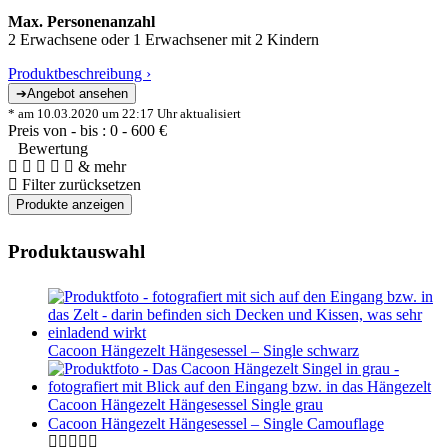
Max. Personenanzahl
2 Erwachsene oder 1 Erwachsener mit 2 Kindern
Produktbeschreibung ›
* am 10.03.2020 um 22:17 Uhr aktualisiert
Preis von - bis :
0
-
600
€
Bewertung
& mehr
Filter zurücksetzen
Produktauswahl
Cacoon Hängezelt Hängesessel – Single schwarz
Cacoon Hängezelt Hängesessel Single grau
Cacoon Hängezelt Hängesessel – Single Camouflage