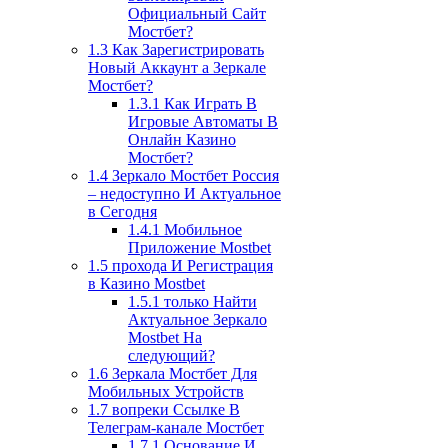
Официальный Сайт
Мостбет?
1.3
Как Зарегистрировать
Новый Аккаунт а Зеркале
Мостбет?
1.3.1
Как Играть В
Игровые Автоматы В
Онлайн Казино
Мостбет?
1.4
Зеркало Мостбет Россия
– недоступно И Актуальное
в Сегодня
1.4.1
Мобильное
Приложение Mostbet
1.5
прохода И Регистрация
в Казино Mostbet
1.5.1
только Найти
Актуальное Зеркало
Mostbet На
следующий?
1.6
Зеркала Мостбет Для
Мобильных Устройств
1.7
вопреки Ссылке В
Телеграм-канале Мостбет
1.7.1
Основание И