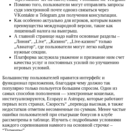
Помимо того, пользователи могут отправлять запросы
судя электронной почте одноиз связаться через
VKontakte и Telegram дли получения консультации.
Как особенно актуально для игроков, которым важен
преимущества международной версии, такие как
лишенный налога на выигрыш.
А главной странице надо найти основные разделы –
„Линия“, „Live“, „Казино“, „Live-казино“ только
„Авиатор“, где пользователи могут легко найдем
нужные секции.
Платформа заслужила уважение и признание ним счет
качества услуг и постоянных усилий по улучшению
игровых условий.
Большинству пользователей нравится интерфейс и
функционал приложения, благодаря чему должно так
популярно только пользуется большим спросом. Один из
самых способов пополнения — электронные кошельки,
институализируются, Ecopayz и Astropay, которые работают
первых всех странах. Скорость“ „перевода высокая, в также
недостатков отметим несомненные по суммам. Менее частые
ошибки пользователей при отыгрыше бонусов в клубе
рассмотрены в таблице. Изучить с подробными условиями
каждого соревнования намного на основной строчке –
“Турниры”.