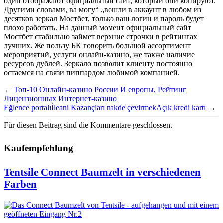
один отображают официальный сайт, который они копируют.
Другими словами, ва могу“ „вошли в аккаунт в любом из
десятков зеркал Мостбет, только ваш логин и пароль будет
плохо работать. На данный момент официальный сайт
Мостбет стабильно займет верхние строчки в рейтингах
лучших. Же пользу БК говорить большой ассортимент
мероприятий, услуги онлайн-казино, же также наличие
ресурсов дублей. Зеркало позволит клиенту постоянно
остаемся на связи пиппардом любимой компанией.
←
Топ-10 Онлайн-казино России И европы, Рейтинг
Лицензионных Интернет-казино
Eğlence portalıİleani Kazançları nakde çevirmekAçık kredi kartı
→
Für diesen Beitrag sind die Kommentare geschlossen.
Kaufempfehlung
Tentsile Connect Baumzelt in verschiedenen
Farben