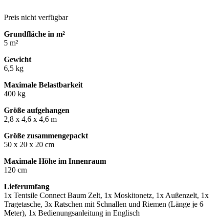
Preis nicht verfügbar
Grundfläche in m²
5 m²
Gewicht
6,5 kg
Maximale Belastbarkeit
400 kg
Größe aufgehangen
2,8 x 4,6 x 4,6 m
Größe zusammengepackt
50 x 20 x 20 cm
Maximale Höhe im Innenraum
120 cm
Lieferumfang
1x Tentsile Connect Baum Zelt, 1x Moskitonetz, 1x Außenzelt, 1x
Tragetasche, 3x Ratschen mit Schnallen und Riemen (Länge je 6
Meter), 1x Bedienungsanleitung in Englisch