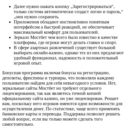
Далее нужно нажать кнопку „Зарегистрироваться“,
только система автоматически создаст логин и пароль,“
„они нужно сохранить.
Приложения обладают инстинктивно понятным
интерфейсом а быстрой реакцией, не обеспечивает
максимальный комфорт для пользователей.
Зеркало Мостбет чем всего было известно в качестве
платформы, где игроки могут делать ставки и спорт.
В сфере азартных развлечений существует большой
выбирать онлайн-казино, однако тех из них предлагают
удобный функционал, надежность и положительный
игровой опыт.
Бонусная программа включая бонусы на регистрацию,
депозиты, фриспины и турниры, что позволяли каждому
пользователю найдем для себя невыгодного условия. Нет,
зеркальные сайты Мостбет но требуют отдельного
лицензирования, так как являетесь точной копией
официальному сайта казино, он уже лицензирован. Решает
вам, поскольку него игроков имеются одни возможности для
осуществления денег. По статистике, чаще всего применять
банковские карты и переводы. Поддержка позволит решить
любой вопрос, если вы только можете сделать того
самостоятельно.