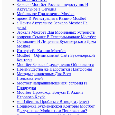
Зеркало Мостбет Россия – недоступно И
Актуальное в Сегодня
Мобильное Приложение Mostbet
проем И Регистрация в Казино Mostbet
а Найти Актуальное Зеркало Mostbet На
день?
Зеркала Мостбет Для Мобильных Устройств
вопреки Ссылке В Телеграм-канале Мостбет
Основание И Лицензия Букмекерского Дома
Mostbet
Интерфейс Казино Мостбет
Mostbet – Официальный Сайт Букмекерской
Конторы
Мостбет Зеркало“ „ежедневно Обновляется
Преимущества же Недостатки Платформы
Методы финансовых Для Всех
Пользователей
Мостбет напрашивающийся: Условия И
Процедура
Мостбет Промокод, Бонусы И Акции
Игрового Клуба
же Избежать Проблем с Выводом Денег?
Поддержка Букмекерской Конторы Мостбет
Доступна же Мобильном Приложении?