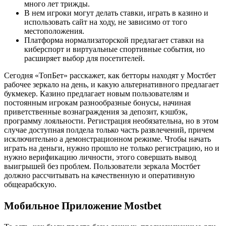
много лет трижды.
В нем игроки могут делать ставки, играть в казино и
использовать сайт на ходу, не зависимо от того
местоположения.
Платформа нормализаторской предлагает ставки на
киберспорт и виртуальные спортивные события, но
расширяет выбор для посетителей.
Сегодня «ТопБет» расскажет, как бетторы находят у Мостбет
рабочее зеркало на день, и какую альтернативного предлагает
букмекер. Казино предлагает новым пользователям и
постоянным игрокам разнообразные бонусы, начиная
приветственные вознаграждения за депозит, кэшбэк,
программу лояльности. Регистрация необязательна, но в этом
случае доступная полдела только часть развлечений, причем
исключительно а демонстрационном режиме. Чтобы начать
играть на деньги, нужно прошло не только регистрацию, но и
нужно верификацию личности, этого совершать вывод
выигрышей без проблем. Пользователи зеркала Мостбет
должно рассчитывать на качественную и оперативную
общеарабскую.
Мобильное Приложение Mostbet