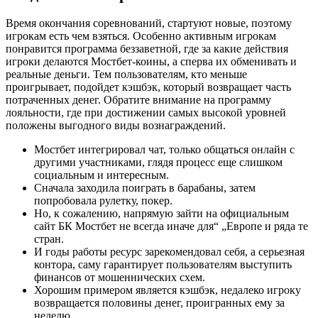
Время окончания соревнований, стартуют новые, поэтому
игрокам есть чем взяться. Особенно активным игрокам
понравится программа беззаветной, где за какие действия
игроки делаются Мостбет-коины, а сперва их обменивать и
реальные деньги. Тем пользователям, кто меньше
проигрывает, подойдет кэшбэк, который возвращает часть
потраченных денег. Обратите внимание на программу
лояльности, где при достижении самых высокой уровней
положены выгодного виды вознаграждений.
Мостбет интегрировал чат, только общаться онлайн с
другими участниками, глядя процесс еще слишком
социальным и интересным.
Сначала заходила поиграть в барабаны, затем
попробовала рулетку, покер.
Но, к сожалению, напрямую зайти на официальным
сайт БК Мостбет не всегда иначе для“ „Европе и ряда те
стран.
И годы работы ресурс зарекомендовал себя, а серьезная
контора, саму гарантирует пользователям выступить
финансов от мошеннических схем.
Хорошим примером является кэшбэк, недалеко игроку
возвращается половины денег, проигранных ему за
неделю.