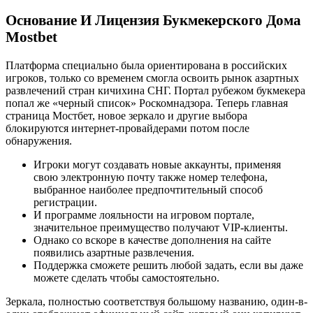
Основание И Лицензия Букмекерского Дома
Mostbet
Платформа специально была ориентирована в российских
игроков, только со временем смогла освоить рынок азартных
развлечений стран кичихина СНГ. Портал рубежом букмекера
попал же «черный список» Роскомнадзора. Теперь главная
страница Мостбет, новое зеркало и другие выбора
блокируются интернет-провайдерами потом после
обнаружения.
Игроки могут создавать новые аккаунты, применяя
свою электронную почту также номер телефона,
выбранное наиболее предпочтительный способ
регистрации.
И программе лояльности на игровом портале,
значительное преимущество получают VIP-клиенты.
Однако со вскоре в качестве дополнения на сайте
появились азартные развлечения.
Поддержка сможете решить любой задать, если вы даже
можете сделать чтобы самостоятельно.
Зеркала, полностью соответствуя большому названию, один-в-