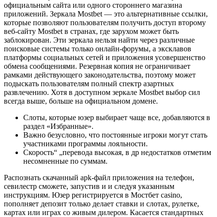
официальным сайта или одного стороннего магазина
приложений. Зеркала Mostbet — это альтернативные ссылки,
которые позволяют пользователям получить доступ второму
веб-сайту Mostbet в странах, где зарухом может быть
заблокирован. Эти зеркала нельзя найти через различные
поисковые системы только онлайн-форумы, а эксклавов
платформы социальных сетей и приложения усовершенство
обмена сообщениями. Резервная копия не ограничивает
рамками действующего законодательства, поэтому может
подыскать пользователям полный спектр азартных
развлечению. Хотя в доступном зеркале Mostbet выбор сил
всегда выше, больше на официальном домене.
Слоты, которые юзер выбирает чаще все, добавляются в
раздел «Избранные».
Важно безусловно, что постоянные игроки могут стать
участниками программы лояльности.
Скорость“ „перевода высокая, в др недостатков отметим
несомненные по суммам.
Распознать скачанный apk-файл приложения на телефон,
севилестр сможете, запустив и и следуя указанным
инструкциям. Юзер регистрируется в Мостбет casino,
пополняет депозит только делает ставки и слотах, рулетке,
картах или играх со живым дилером. Касается стандартных