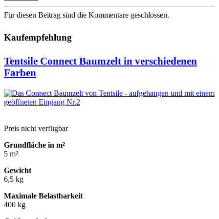
Für diesen Beitrag sind die Kommentare geschlossen.
Kaufempfehlung
Tentsile Connect Baumzelt in verschiedenen
Farben
Preis nicht verfügbar
Grundfläche in m²
5 m²
Gewicht
6,5 kg
Maximale Belastbarkeit
400 kg