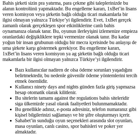
Bahis şirketi sizin pra yatırma, para çekme gibi taleplerinizde bu
alanın kontrolünü yapmaktadır. Bu engelleme kararı, 1xBet’in lisans
veren komisyon veya şirketin bağlı olduğu ticari makamlarla bir
ilgisi olmayan yalnızca Türkiye’yi ilgilendirir. Evet, 1xBet gerçek
zamanlı olarak gerçekleşen spor etkinliklerine canlı bahis
oynamanıza olanak tanır. Bu, oyunun ilerleyişini izlemenize empieza
oranlardaki değişikliklere tepki vermenize olanak tanır. Bu kadar
yoğun bir insan grubunun olduğu bir mecra içerisinde bu anlayışı de
uma şirkete karşı göstermek gerekiyor. Bu engelleme kararı,
1xBet’in lisans veren komisyon ya ag şirketin bağlı olduğu ticari
makamlarla bir ilgisi olmayan yalnızca Türkiye’yi ilgilendirir.
Bazı kullanıcılar nadiren de olsa ödeme sorunları yaşadığını
belirtmektedir, bu nedenle güvenilir ödeme yöntemlerini tercih
etmek önemlidir.
Kullanıcı ninety days and nights günden fazla giriş yapmazsa
hesap otomatik olarak kilitlenir.
Bu sitelerin tamamı against the regulations bahis siteleridir
siga ülkemizde yasal olarak faaliyetleri bulunmamaktadır.
Bu genellikle adınız, e-posta adresiniz, telefon numaranız gibi
kişisel bilgilerinizi sağlamayı ve bir şifre oluşturmayı içerir.
Sahabet’in sunduğu oyun seçenekleri arasında slot oyunları,
masa oyunları, canlı casino, spor bahisleri ve poker yer
almaktadır.