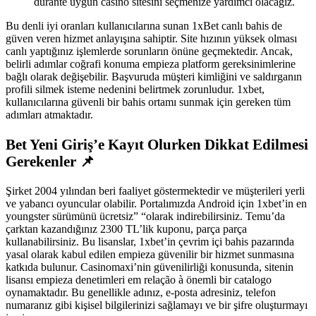
durante uygun casino sitesini seçmenize yardımcı olacağız.
Bu denli iyi oranları kullanıcılarına sunan 1xBet canlı bahis de
güven veren hizmet anlayışına sahiptir. Site hızının yüksek olması
canlı yaptığınız işlemlerde sorunların önüne geçmektedir. Ancak,
belirli adımlar coğrafi konuma empieza platform gereksinimlerine
bağlı olarak değişebilir. Başvuruda müşteri kimliğini ve saldırganın
profili silmek isteme nedenini belirtmek zorunludur. 1xbet,
kullanıcılarına güvenli bir bahis ortamı sunmak için gereken tüm
adımları atmaktadır.
Bet Yeni Giriş’e Kayıt Olurken Dikkat Edilmesi
Gerekenler 📌
Şirket 2004 yılından beri faaliyet göstermektedir ve müşterileri yerli
ve yabancı oyuncular olabilir. Portalımızda Android için 1xbet’in en
youngster sürümünü ücretsiz” “olarak indirebilirsiniz. Temu’da
çarktan kazandığınız 2300 TL’lik kuponu, parça parça
kullanabilirsiniz. Bu lisanslar, 1xbet’in çevrim içi bahis pazarında
yasal olarak kabul edilen empieza güvenilir bir hizmet sunmasına
katkıda bulunur. Casinomaxi’nin güvenilirliği konusunda, sitenin
lisansı empieza denetimleri em relação à önemli bir catalogo
oynamaktadır. Bu genellikle adınız, e-posta adresiniz, telefon
numaranız gibi kişisel bilgilerinizi sağlamayı ve bir şifre oluşturmayı