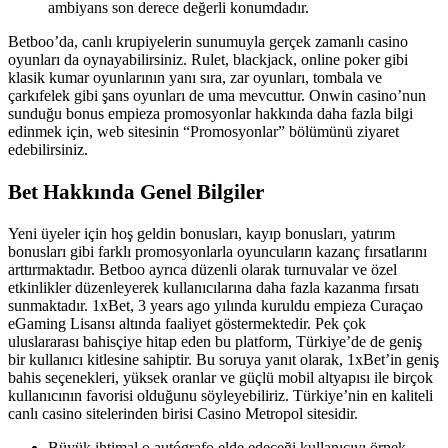
ambiyans son derece değerli konumdadır.
Betboo’da, canlı krupiyelerin sunumuyla gerçek zamanlı casino
oyunları da oynayabilirsiniz. Rulet, blackjack, online poker gibi
klasik kumar oyunlarının yanı sıra, zar oyunları, tombala ve
çarkıfelek gibi şans oyunları de uma mevcuttur. Onwin casino’nun
sunduğu bonus empieza promosyonlar hakkında daha fazla bilgi
edinmek için, web sitesinin “Promosyonlar” bölümünü ziyaret
edebilirsiniz.
Bet Hakkında Genel Bilgiler
Yeni üyeler için hoş geldin bonusları, kayıp bonusları, yatırım
bonusları gibi farklı promosyonlarla oyuncuların kazanç fırsatlarını
arttırmaktadır. Betboo ayrıca düzenli olarak turnuvalar ve özel
etkinlikler düzenleyerek kullanıcılarına daha fazla kazanma fırsatı
sunmaktadır. 1xBet, 3 years ago yılında kuruldu empieza Curaçao
eGaming Lisansı altında faaliyet göstermektedir. Pek çok
uluslararası bahisçiye hitap eden bu platform, Türkiye’de de geniş
bir kullanıcı kitlesine sahiptir. Bu soruya yanıt olarak, 1xBet’in geniş
bahis seçenekleri, yüksek oranlar ve güçlü mobil altyapısı ile birçok
kullanıcının favorisi olduğunu söyleyebiliriz. Türkiye’nin en kaliteli
canlı casino sitelerinden birisi Casino Metropol sitesidir.
Büyük ihtimal o autógrafo elde edeceği kullanıcıyı örnek