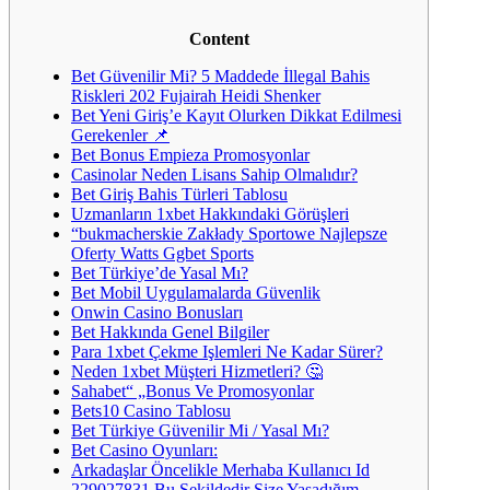
Content
Bet Güvenilir Mi? 5 Maddede İllegal Bahis
Riskleri 202 Fujairah Heidi Shenker
Bet Yeni Giriş’e Kayıt Olurken Dikkat Edilmesi
Gerekenler 📌
Bet Bonus Empieza Promosyonlar
Casinolar Neden Lisans Sahip Olmalıdır?
Bet Giriş Bahis Türleri Tablosu
Uzmanların 1xbet Hakkındaki Görüşleri
“bukmacherskie Zakłady Sportowe Najlepsze
Oferty Watts Ggbet Sports
Bet Türkiye’de Yasal Mı?
Bet Mobil Uygulamalarda Güvenlik
Onwin Casino Bonusları
Bet Hakkında Genel Bilgiler
Para 1xbet Çekme Işlemleri Ne Kadar Sürer?
Neden 1xbet Müşteri Hizmetleri? 🤔
Sahabet“ „Bonus Ve Promosyonlar
Bets10 Casino Tablosu
Bet Türkiye Güvenilir Mi / Yasal Mı?
Bet Casino Oyunları:
Arkadaşlar Öncelikle Merhaba Kullanıcı Id
229027831 Bu Şekildedir Size Yaşadığım