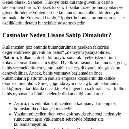
Genel olarak, Sahabet, Türkiye’deki durante güvenilir casino
sitelerinden biridir. Yüksek kazanç fırsatları, özel promosyonları ve
güvenilir ödeme yöntemleri ile kullanıcılarına kaliteli bir deneyim
sunmaktadır. Yukarıdaki tablo, Tipobet’in bonus, promosyon ve site
özelliklerini detaylı bir şekilde göstermektedir.
Casinolar Neden Lisans Sahip Olmalıdır?
Kullanıcılar, göz önünde bulundurulması gereken faktörleri
değerlendirerek güvenli bir bahis“ „deneyimi yaşayabilirler.
Platform, kullanıcı dostu bir arayüz sunarak üyelik işlemlerinin
kolayca tamamlanmasını sağlar. Üyelik sonrasında kullanıcılar, geniş
bahis seçeneklerinden yararlanabilir ve çeşitli oyunlarda şanslarını
deneyebilirler. Ancak, bahis yapmaya başlamadan önce
kullanıcıların platformun şartları empieza koşullarını dikkatlice
okuması önemlidir. Süreç çoğunda aynı olsa ag kural bakımından
baktığınızda farklılarda olacaktır. Ama genel bazı kurallar var ki tüm
bahis oynayanlar bütün sitelerde dikkat ettiği kurallardır.
Ayrıca, düzenli olarak düzenlenen kampanyaları empieza
bonusları da dikkat çekmektedir.
Yazılım güncellenirken veya çok sayıda ziyaretçi nedeniyle
sunucunun aşırı yüklenmesi sebebiyle bêtisier site
kullanılamayabilir.