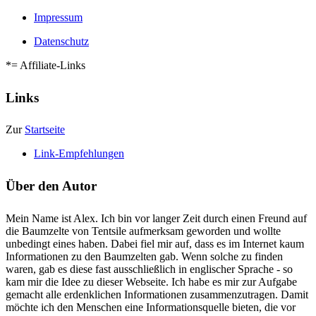
Impressum
Datenschutz
*= Affiliate-Links
Links
Zur
Startseite
Link-Empfehlungen
Über den Autor
Mein Name ist Alex. Ich bin vor langer Zeit durch einen Freund auf
die Baumzelte von Tentsile aufmerksam geworden und wollte
unbedingt eines haben. Dabei fiel mir auf, dass es im Internet kaum
Informationen zu den Baumzelten gab. Wenn solche zu finden
waren, gab es diese fast ausschließlich in englischer Sprache - so
kam mir die Idee zu dieser Webseite. Ich habe es mir zur Aufgabe
gemacht alle erdenklichen Informationen zusammenzutragen. Damit
möchte ich den Menschen eine Informationsquelle bieten, die vor