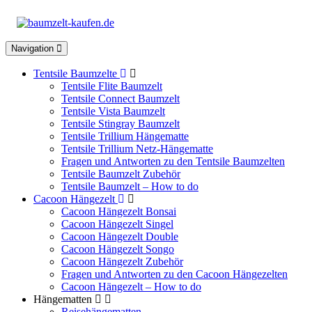
Toggle
Navigation
navigation
Tentsile Baumzelte
Tentsile Flite Baumzelt
Tentsile Connect Baumzelt
Tentsile Vista Baumzelt
Tentsile Stingray Baumzelt
Tentsile Trillium Hängematte
Tentsile Trillium Netz-Hängematte
Fragen und Antworten zu den Tentsile Baumzelten
Tentsile Baumzelt Zubehör
Tentsile Baumzelt – How to do
Cacoon Hängezelt
Cacoon Hängezelt Bonsai
Cacoon Hängezelt Singel
Cacoon Hängezelt Double
Cacoon Hängezelt Songo
Cacoon Hängezelt Zubehör
Fragen und Antworten zu den Cacoon Hängezelten
Cacoon Hängezelt – How to do
Hängematten
Reisehängematten