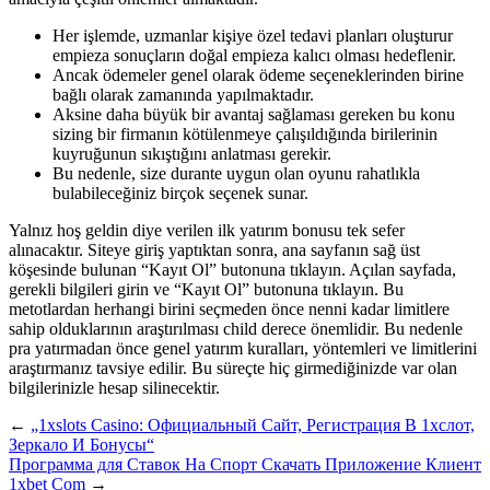
Her işlemde, uzmanlar kişiye özel tedavi planları oluşturur
empieza sonuçların doğal empieza kalıcı olması hedeflenir.
Ancak ödemeler genel olarak ödeme seçeneklerinden birine
bağlı olarak zamanında yapılmaktadır.
Aksine daha büyük bir avantaj sağlaması gereken bu konu
sizing bir firmanın kötülenmeye çalışıldığında birilerinin
kuyruğunun sıkıştığını anlatması gerekir.
Bu nedenle, size durante uygun olan oyunu rahatlıkla
bulabileceğiniz birçok seçenek sunar.
Yalnız hoş geldin diye verilen ilk yatırım bonusu tek sefer
alınacaktır. Siteye giriş yaptıktan sonra, ana sayfanın sağ üst
köşesinde bulunan “Kayıt Ol” butonuna tıklayın. Açılan sayfada,
gerekli bilgileri girin ve “Kayıt Ol” butonuna tıklayın. Bu
metotlardan herhangi birini seçmeden önce nenni kadar limitlere
sahip olduklarının araştırılması child derece önemlidir. Bu nedenle
pra yatırmadan önce genel yatırım kuralları, yöntemleri ve limitlerini
araştırmanız tavsiye edilir. Bu süreçte hiç girmediğinizde var olan
bilgilerinizle hesap silinecektir.
←
„1xslots Casino: Официальный Сайт, Регистрация В 1хслот,
Зеркало И Бонусы“
Программа для Ставок На Спорт Скачать Приложение Клиент
1xbet Com
→