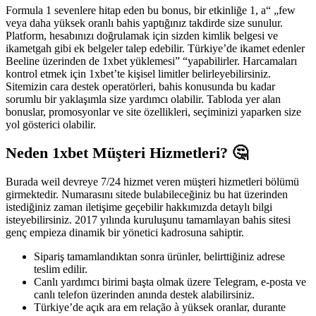
Formula 1 sevenlere hitap eden bu bonus, bir etkinliğe 1, a“ „few
veya daha yüksek oranlı bahis yaptığınız takdirde size sunulur.
Platform, hesabınızı doğrulamak için sizden kimlik belgesi ve
ikametgah gibi ek belgeler talep edebilir. Türkiye’de ikamet edenler
Beeline üzerinden de 1xbet yüklemesi” “yapabilirler. Harcamaları
kontrol etmek için 1xbet’te kişisel limitler belirleyebilirsiniz.
Sitemizin cara destek operatörleri, bahis konusunda bu kadar
sorumlu bir yaklaşımla size yardımcı olabilir. Tabloda yer alan
bonuslar, promosyonlar ve site özellikleri, seçiminizi yaparken size
yol gösterici olabilir.
Neden 1xbet Müşteri Hizmetleri? 🤔
Burada weil devreye 7/24 hizmet veren müşteri hizmetleri bölümü
girmektedir. Numarasını sitede bulabileceğiniz bu hat üzerinden
istediğiniz zaman iletişime geçebilir hakkımızda detaylı bilgi
isteyebilirsiniz. 2017 yılında kuruluşunu tamamlayan bahis sitesi
genç empieza dinamik bir yönetici kadrosuna sahiptir.
Sipariş tamamlandıktan sonra ürünler, belirttiğiniz adrese
teslim edilir.
Canlı yardımcı birimi başta olmak üzere Telegram, e-posta ve
canlı telefon üzerinden anında destek alabilirsiniz.
Türkiye’de açık ara em relação à yüksek oranlar, durante