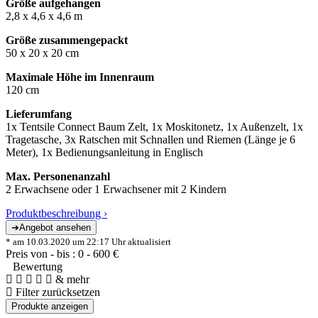
Größe aufgehangen
2,8 x 4,6 x 4,6 m
Größe zusammengepackt
50 x 20 x 20 cm
Maximale Höhe im Innenraum
120 cm
Lieferumfang
1x Tentsile Connect Baum Zelt, 1x Moskitonetz, 1x Außenzelt, 1x
Tragetasche, 3x Ratschen mit Schnallen und Riemen (Länge je 6
Meter), 1x Bedienungsanleitung in Englisch
Max. Personenanzahl
2 Erwachsene oder 1 Erwachsener mit 2 Kindern
Produktbeschreibung ›
* am 10.03.2020 um 22:17 Uhr aktualisiert
Preis von - bis :
0
-
600
€
Bewertung
& mehr
Filter zurücksetzen