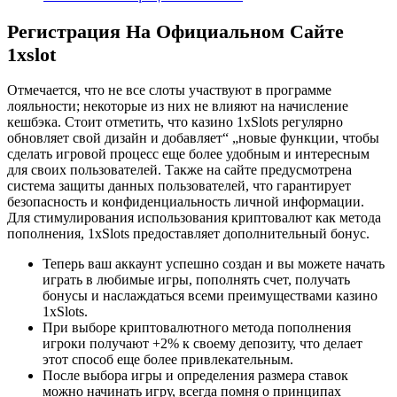
Регистрация На Официальном Сайте
1xslot
Отмечается, что не все слоты участвуют в программе
лояльности; некоторые из них не влияют на начисление
кешбэка. Стоит отметить, что казино 1xSlots регулярно
обновляет свой дизайн и добавляет“ „новые функции, чтобы
сделать игровой процесс еще более удобным и интересным
для своих пользователей. Также на сайте предусмотрена
система защиты данных пользователей, что гарантирует
безопасность и конфиденциальность личной информации.
Для стимулирования использования криптовалют как метода
пополнения, 1xSlots предоставляет дополнительный бонус.
Теперь ваш аккаунт успешно создан и вы можете начать
играть в любимые игры, пополнять счет, получать
бонусы и наслаждаться всеми преимуществами казино
1xSlots.
При выборе криптовалютного метода пополнения
игроки получают +2% к своему депозиту, что делает
этот способ еще более привлекательным.
После выбора игры и определения размера ставок
можно начинать игру, всегда помня о принципах