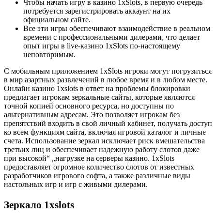
Чтобы начать игру в казино 1xSlots, в первую очередь
потребуется зарегистрировать аккаунт на их
официальном сайте.
Все эти игры обеспечивают взаимодействие в реальном
времени с профессиональными дилерами, что делает
опыт игры в live-казино 1xSlots по-настоящему
неповторимым.
С мобильным приложением 1xSlots игроки могут погрузиться
в мир азартных развлечений в любое время и в любом месте.
Онлайн казино 1xslots в ответ на проблемы блокировки
предлагает игрокам зеркальные сайты, которые являются
точной копией основного ресурса, но доступны по
альтернативным адресам. Это позволяет игрокам без
препятствий входить в свой личный кабинет, получать доступ
ко всем функциям сайта, включая игровой каталог и личные
счета. Использование зеркал исключает риск вмешательства
третьих лиц и обеспечивает надежную работу слотов даже
при высокой“ „нагрузке на серверы казино. 1xSlots
предоставляет огромное количество слотов от известных
разработчиков игрового софта, а также различные виды
настольных игр и игр с живыми дилерами.
Зеркало 1xslots