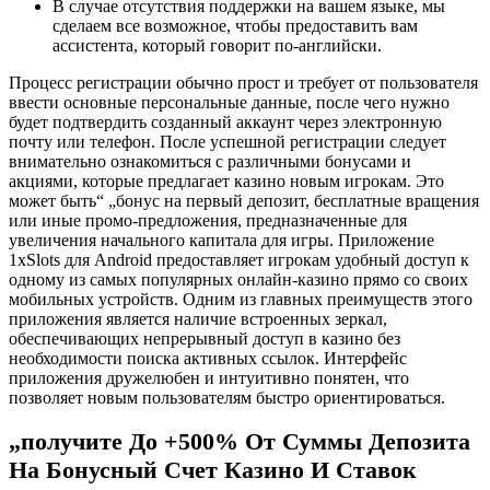
В случае отсутствия поддержки на вашем языке, мы
сделаем все возможное, чтобы предоставить вам
ассистента, который говорит по-английски.
Процесс регистрации обычно прост и требует от пользователя
ввести основные персональные данные, после чего нужно
будет подтвердить созданный аккаунт через электронную
почту или телефон. После успешной регистрации следует
внимательно ознакомиться с различными бонусами и
акциями, которые предлагает казино новым игрокам. Это
может быть“ „бонус на первый депозит, бесплатные вращения
или иные промо-предложения, предназначенные для
увеличения начального капитала для игры. Приложение
1xSlots для Android предоставляет игрокам удобный доступ к
одному из самых популярных онлайн-казино прямо со своих
мобильных устройств. Одним из главных преимуществ этого
приложения является наличие встроенных зеркал,
обеспечивающих непрерывный доступ в казино без
необходимости поиска активных ссылок. Интерфейс
приложения дружелюбен и интуитивно понятен, что
позволяет новым пользователям быстро ориентироваться.
„получите До +500% От Суммы Депозита
На Бонусный Счет Казино И Ставок