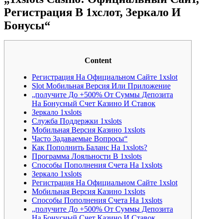
Регистрация В 1хслот, Зеркало И
Бонусы“
Content
Регистрация На Официальном Сайте 1xslot
Slot Мобильная Версия Или Приложение
„получите До +500% От Суммы Депозита
На Бонусный Счет Казино И Ставок
Зеркало 1xslots
Служба Поддержки 1xslots
Мобильная Версия Казино 1xslots
Часто Задаваемые Вопросы“
Как Пополнить Баланс На 1xslots?
Программа Лояльности В 1xslots
Способы Пополнения Счета На 1xslots
Зеркало 1xslots
Регистрация На Официальном Сайте 1xslot
Мобильная Версия Казино 1xslots
Способы Пополнения Счета На 1xslots
„получите До +500% От Суммы Депозита
На Бонусный Счет Казино И Ставок