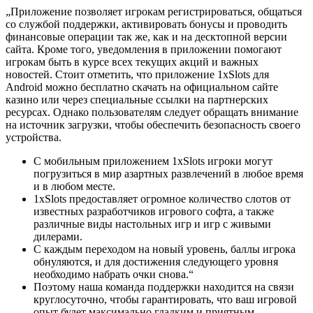
„Приложение позволяет игрокам регистрироваться, общаться
со службой поддержки, активировать бонусы и проводить
финансовые операции так же, как и на десктопной версии
сайта. Кроме того, уведомления в приложении помогают
игрокам быть в курсе всех текущих акций и важных
новостей. Стоит отметить, что приложение 1xSlots для
Android можно бесплатно скачать на официальном сайте
казино или через специальные ссылки на партнерских
ресурсах. Однако пользователям следует обращать внимание
на источник загрузки, чтобы обеспечить безопасность своего
устройства.
С мобильным приложением 1xSlots игроки могут
погрузиться в мир азартных развлечений в любое время
и в любом месте.
1xSlots предоставляет огромное количество слотов от
известных разработчиков игрового софта, а также
различные виды настольных игр и игр с живыми
дилерами.
С каждым переходом на новый уровень, баллы игрока
обнуляются, и для достижения следующего уровня
необходимо набрать очки снова.“
Поэтому наша команда поддержки находится на связи
круглосуточно, чтобы гарантировать, что ваш игровой
опыт будет максимально гладким и приятным.