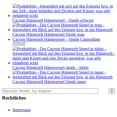
Cacoon Hängezelt Hängesessel – Single schwarz
Cacoon Hängezelt Hängesessel Single grau
Cacoon Hängezelt Hängesessel – Single Camouflage
Cacoon Hängezelt Hängesessel single – türkis
Cacoon Hängezelt Hängesessel Single taupe
Rechtliches
Impressum