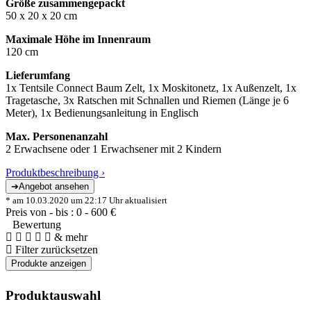
Größe zusammengepackt
50 x 20 x 20 cm
Maximale Höhe im Innenraum
120 cm
Lieferumfang
1x Tentsile Connect Baum Zelt, 1x Moskitonetz, 1x Außenzelt, 1x
Tragetasche, 3x Ratschen mit Schnallen und Riemen (Länge je 6
Meter), 1x Bedienungsanleitung in Englisch
Max. Personenanzahl
2 Erwachsene oder 1 Erwachsener mit 2 Kindern
Produktbeschreibung ›
* am 10.03.2020 um 22:17 Uhr aktualisiert
Preis von - bis :
0
-
600
€
Bewertung
& mehr
Filter zurücksetzen
Produktauswahl