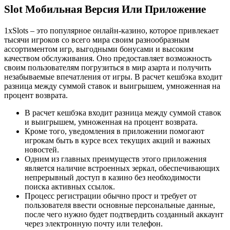
Slot Мобильная Версия Или Приложение
1xSlots – это популярное онлайн-казино, которое привлекает
тысячи игроков со всего мира своим разнообразным
ассортиментом игр, выгодными бонусами и высоким
качеством обслуживания. Оно предоставляет возможность
своим пользователям погрузиться в мир азарта и получить
незабываемые впечатления от игры. В расчет кешбэка входит
разница между суммой ставок и выигрышем, умноженная на
процент возврата.
В расчет кешбэка входит разница между суммой ставок
и выигрышем, умноженная на процент возврата.
Кроме того, уведомления в приложении помогают
игрокам быть в курсе всех текущих акций и важных
новостей.
Одним из главных преимуществ этого приложения
является наличие встроенных зеркал, обеспечивающих
непрерывный доступ в казино без необходимости
поиска активных ссылок.
Процесс регистрации обычно прост и требует от
пользователя ввести основные персональные данные,
после чего нужно будет подтвердить созданный аккаунт
через электронную почту или телефон.