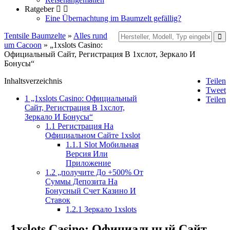
Ratgeber
Eine Übernachtung im Baumzelt gefällig?
Tentsile Baumzelte
»
Alles rund
um Cacoon
» „1xslots Casino:
Официальный Сайт, Регистрация В 1хслот, Зеркало И
Бонусы“
Inhaltsverzeichnis
Teilen
Tweet
1
„1xslots Casino: Официальный
Teilen
Сайт, Регистрация В 1хслот,
Зеркало И Бонусы“
1.1
Регистрация На
Официальном Сайте 1xslot
1.1.1
Slot Мобильная
Версия Или
Приложение
1.2
„получите До +500% От
Суммы Депозита На
Бонусный Счет Казино И
Ставок
1.2.1
Зеркало 1xslots
„1xslots Casino: Официальный Сайт,