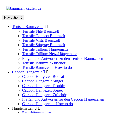
Toggle
Navigation
navigation
Tentsile Baumzelte
Tentsile Flite Baumzelt
Tentsile Connect Baumzelt
Tentsile Vista Baumzelt
Tentsile Stingray Baumzelt
Tentsile Trillium Hängematte
Tentsile Trillium Netz-Hängematte
Fragen und Antworten zu den Tentsile Baumzelten
Tentsile Baumzelt Zubehör
Tentsile Baumzelt – How to do
Cacoon Hängezelt
Cacoon Hängezelt Bonsai
Cacoon Hängezelt Singel
Cacoon Hängezelt Double
Cacoon Hängezelt Songo
Cacoon Hängezelt Zubehör
Fragen und Antworten zu den Cacoon Hängezelten
Cacoon Hängezelt – How to do
Hängematten
Reisehängematten