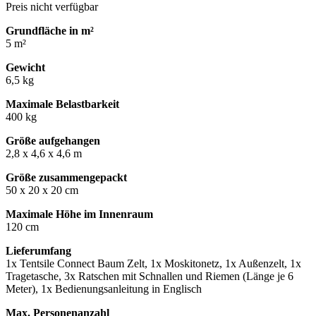
Preis nicht verfügbar
Grundfläche in m²
5 m²
Gewicht
6,5 kg
Maximale Belastbarkeit
400 kg
Größe aufgehangen
2,8 x 4,6 x 4,6 m
Größe zusammengepackt
50 x 20 x 20 cm
Maximale Höhe im Innenraum
120 cm
Lieferumfang
1x Tentsile Connect Baum Zelt, 1x Moskitonetz, 1x Außenzelt, 1x
Tragetasche, 3x Ratschen mit Schnallen und Riemen (Länge je 6
Meter), 1x Bedienungsanleitung in Englisch
Max. Personenanzahl