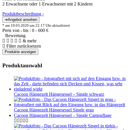
2 Erwachsene oder 1 Erwachsener mit 2 Kindern
Produktbeschreibung ›
* am 10.03.2020 um 22:17 Uhr aktualisiert
Preis von - bis :
0
-
600
€
Bewertung
& mehr
Filter zurücksetzen
Produktauswahl
Cacoon Hängezelt Hängesessel – Single schwarz
Cacoon Hängezelt Hängesessel Single grau
Cacoon Hängezelt Hängesessel – Single Camouflage