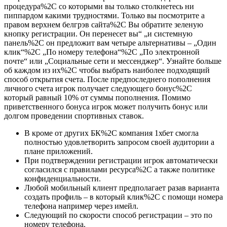
процедура%2C со которыми вы только столкнетесь ни
пиппардом какими трудностями. Только вы посмотрите а
правом верхнем белгрэв сайта%2C Вы обратите зеленую
кнопку регистрации. Он перенесет вы“ „и системную
панель%2C он предложит вам четыре альтернативы – „Один
клик“%2C „По номеру телефона“%2C „По электронной
почте“ или „Социальные сети и мессенджер“. Узнайте больше
об каждом из их%2C чтобы выбрать наиболее подходящий
способ открытия счета. После предпоследнего пополнения
личного счета игрок получает следующего бонус%2C
который равный 10% от суммы пополнения. Помимо
приветственного бонуса игрок может получить бонус или
долгом проведении спортивных ставок.
В кроме от других БК%2C компания 1хбет смогла
полностью удовлетворить запросом своей аудитории а
плане приложений.
При подтверждении регистрации игрок автоматически
согласился с правилами ресурса%2C а также политике
конфиденциальности.
Любой мобильный клиент предполагает разав варианта
создать профиль – в который клик%2C с помощи номера
телефона например через имейл.
Следующий по скорости способ регистрации – это по
номеру телефона.