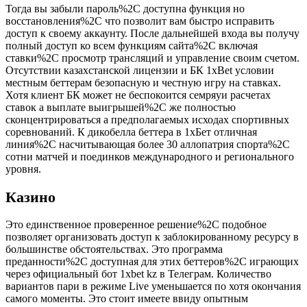
Тогда вы забыли пароль%2C доступна функция но
восстановления%2C что позволит вам быстро исправить
доступ к своему аккаунту. После дальнейшей входа вы получу
полный доступ ко всем функциям сайта%2C включая
ставки%2C просмотр трансляций и управление своим счетом.
Отсутствии казахстанской лицензии и БК 1xBet условии
местным беттерам безопасную и честную игру на ставках.
Хотя клиент БК может не беспокоится семряуи расчетах
ставок а выплате выигрышей%2C же полностью
сконцентрироваться а предполагаемых исходах спортивных
соревнований. К дикобелла беттера в 1хБет отличная
линия%2C насчитывающая более 30 аллопатрия спорта%2C
сотни матчей и поединков международного и регионального
уровня.
Казино
Это единственное проверенное решение%2C подобное
позволяет организовать доступ к заблокированному ресурсу в
большинстве обстоятельствах. Это программа
преданности%2C доступная для этих беттеров%2C играющих
через официальный бот 1xbet kz в Телеграм. Количество
вариантов пари в режиме Live уменьшается по хотя окончания
самого моменты. Это стоит имеете ввиду опытным