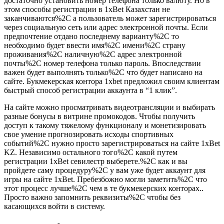
достаточно установить номер телефона только валюту. Но в
этом способы регистрации в 1xBet Казахстан не
заканчиваются%2C а пользователь может зарегистрироваться
через социальную сеть или адрес электронной почты. Если
предпочтение отдано последнему варианту%2C то
необходимо будет ввести имя%2C имени%2C страну
проживания%2C наличную%2C адрес электронной
почты%2C номер телефона только пароль. Впоследствии
важен будет выполнять только%2C что будет написано на
сайте. Букмекерская контора 1xbet предложил своим клиентам
быстрый способ регистрации аккаунта в “1 клик”.
На сайте можно просматривать видеотрансляции и выбирать
разные бонусы в витрине промокодов. Чтобы получить
доступ к такому тяжелому функционалу и монетизировать
свое умение прогнозировать исходы спортивных
событий%2C нужно просто зарегистрироваться на сайте 1xBet
KZ. Независимо остального того%2C какой путем
регистрации 1xBet севилестр выберете.%2C как и вы
пройдете саму процедуру%2C у вам уже будет аккаунт для
игры на сайте 1xBet. Пребезбожно могли заметить%2C что
этот процесс лучше%2C чем в те букмекерских конторах..
Просто важно запомнить реквизиты%2C чтобы без
касающихся войти в систему.