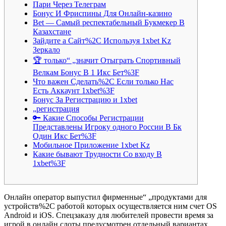
Пари Через Телеграм
Бонус И Фриспины Для Онлайн-казино
Bet — Самый респектабельный Букмекер В
Казахстане
Зайдите а Сайт%2C Используя 1xbet Kz
Зеркало
🏆 только“ „значит Отыграть Спортивный
Велкам Бонус В 1 Икс Бет%3F
Что важен Сделать%2C Если только Нас
Есть Аккаунт 1xbet%3F
Бонус За Регистрацию и 1xbet
„регистрация
🔑 Какие Способы Регистрации
Представлены Игроку одного России В Бк
Один Икс Бет%3F
Мобильное Приложение 1xbet Kz
Какие бывают Трудности Со входу В
1xbet%3F
Онлайн оператор выпустил фирменные“ „продуктами для
устройств%2C работой которых осуществляется ним счет OS
Android и iOS. Спецзаказу для любителей провести время за
игрой в онлайн слоты предусмотрен отдельный вариантах