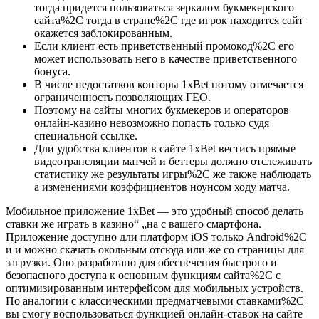
тогда придется пользоваться зеркалом букмекерского
сайта%2C тогда в стране%2C где игрок находится сайт
окажется заблокированным.
Если клиент есть приветственный промокод%2C его
может использовать него в качестве приветственного
бонуса.
В числе недостатков конторы 1xBet потому отмечается
ограниченность позволяющих ГЕО.
Поэтому на сайты многих букмекеров и операторов
онлайн-казино невозможно попасть только судя
специальной ссылке.
Дли удобства клиентов в сайте 1xBet вестись прямые
видеотрансляции матчей и беттеры должно отслеживать
статистику же результаты игры%2C же также наблюдать
а изменениями коэффициентов ноунсом ходу матча.
Мобильное приложение 1xBet — это удобный способ делать
ставки же играть в казино“ „на с вашего смартфона.
Приложение доступно дли платформ iOS только Android%2C
и и можно скачать окольным отсюда или же со страницы для
загрузки. Оно разработано для обеспечения быстрого и
безопасного доступа к основным функциям сайта%2C с
оптимизированным интерфейсом для мобильных устройств.
По аналогии с классическими предматчевыми ставками%2C
вы смогу воспользоваться функцией онлайн-ставок на сайте