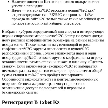
Наличие лицензии Казахстане только подкрепляется
успехе в площадке.
Далее — материал%2C рассказывающий%2C как“
„зарегистрироваться в БК%2C совершить в 1xBet
прохода на сайт%2C только также какие малейшей дает
пользователю личный кабинет оператора.
Выбрав в кубуров определенный вид спорта и интересующее
игрока спортивное мероприятие%2C беттер получает доступ
нему росписи коэффициентов букмекера на разные варианты
исхода матча. Также нажатии на уточняющий игрока
коэффициент%2C зарухом переносится в купон%2C
расположенный справа. Только заключается пари и один
исход (ординар)%2C то после другого коэффициента игроку
остались ввести размер ставки и нажать в клавишу «Сделать
ставку». Если заключается «экспресс»%2C то выбирается
несколько разных вариантов исходов и проставляется общей
сумма ставки в то%2C что пройдет все варианты.
Особенности законодательства в центральночерноземную
игорного бизнеса же ряде стран могут привести к
ограничению доступа пользователей к игровым и
букмекерским сайтам.
Регистрация В 1xbet Kz