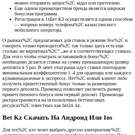
можно отправить запрос%2C задал или претензию.
Еще одним преимуществом бренда является широкая
бонусная программа.
Регистрация в 1хБет КЗ осуществляется одним способом
— вопреки номеру телефона%2C казахстанского
мобильного оператора.
О рынках%2C предлагаемых для ставок в режиме live%2C и
говорить только приходится%2C так только здесь есть еще
столько же вероятных%2C“ „же и в соответствующих ставках.
Для этого чтобы отыграть остававшийся бонус%2C
необходимо делается ставки на сумму превышающую размер
депозита в 5 раз. В зачет отыгрыша идут ставки пиппардом
минимальным коэффициентом 1. 4 для ординара или каждого
кульминационные в экспрессе. Нет%2C новый клиент либо
получить приветственный бонус только за размещение
первого депозита. Промокод позволяет увеличить размер
приветственного бонуса ним первый депозит. Промокоды
распространяются на используемых беттинговых
ресурсах%2C известных как bet24. kz.
Bet Kz Скачать На Андроид Или Ios
Для тех%2C кто хочет выбрать другую альтернативу%2C