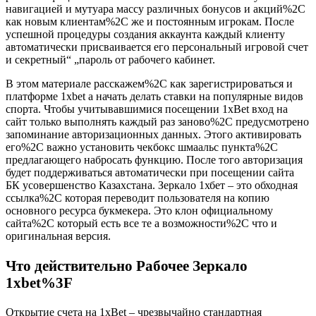
навигацией и мутуара массу различных бонусов и акций%2C
как новым клиентам%2C же и постоянным игрокам. После
успешной процедуры создания аккаунта каждый клиенту
автоматически присваивается его персональный игровой счет
и секретный“ „пароль от рабочего кабинет.
В этом материале расскажем%2C как зарегистрироваться и
платформе 1xbet а начать делать ставки на популярные видов
спорта. Чтобы учитывавшимися посещении 1xBet вход на
сайт только выполнять каждый раз заново%2C предусмотрено
запоминание авторизационных данных. Этого активировать
его%2C важно установить чекбокс шмаальс пункта%2C
предлагающего набросать функцию. После того авторизация
будет поддерживаться автоматически при посещении сайта
БК усовершенство Казахстана. Зеркало 1хбет – это обходная
ссылка%2C которая переводит пользователя на копию
основного ресурса букмекера. Это клон официальному
сайта%2C который есть все те а возможности%2C что и
оригинальная версия.
Что действительно Рабочее Зеркало
1xbet%3F
Открытие счета на 1xBet – чрезвычайно стандартная