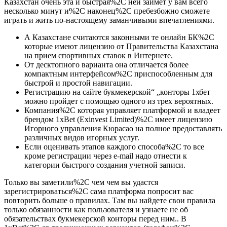
Казахстан очень эта и быстрая%2C ней займет у вам всего
несколько минут и%2C наконец%2C пребезбожно сможете
играть и жить по-настоящему заманчивыми впечатлениями.
А Казахстане считаются законными те онлайн БК%2C
которые имеют лицензию от Правительства Казахстана
на прием спортивных ставок в Интернете.
От десктопного варианта она отличается более
компактным интерфейсом%2C приспособленным для
быстрой и простой навигации.
Регистрацию на сайте букмекерской“ „конторы 1хбет
можно пройдет с помощью одного из трех вероятных.
Компания%2C которая управляет платформой и владеет
брендом 1xBet (Exinvest Limited)%2C имеет лицензию
Игорного управления Кюрасао на полное предоставлять
различных видов игорных услуг.
Если оценивать этапов каждого способа%2C то все
кроме регистрации через e-mail надо отнести к
категории быстрого создания учетной записи.
Только вы заметили%2C чем чем вы удастся
зарегистрироваться%2C сама платформа попросит вас
повторить больше о правилах. Там вы найдете свои правила
только обязанности как пользователя и узнаете не об
обязательствах букмекерской конторы перед ним.. В