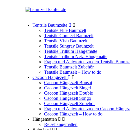
Tentsile Baumzelte
Tentsile Flite Baumzelt
Tentsile Connect Baumzelt
Tentsile Vista Baumzelt
Tentsile Stingray Baumzelt
Tentsile Trillium Hängematte
Tentsile Trillium Netz-Hängematte
Fragen und Antworten zu den Tentsile Baumze
Tentsile Baumzelt Zubehör
Tentsile Baumzelt – How to do
Cacoon Hängezelt
Cacoon Hängezelt Bonsai
Cacoon Hängezelt Singel
Cacoon Hängezelt Double
Cacoon Hängezelt Songo
Cacoon Hängezelt Zubehör
Fragen und Antworten zu den Cacoon Hängez
Cacoon Hängezelt – How to do
Hängematten
Reisehängematten
Ratgeber