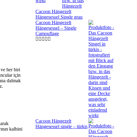
Cacoon Hängezelt
Hängesessel Single grau
Cacoon Hängezelt
Hängesessel – Single
Camouflage
ve her biri
ncular için
runa dalmak
z.
Cacoon Hängezelt
larak
Hängesessel single – türkis
ının kalbini