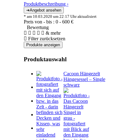
Produktbeschreibung ›
* am 10.03.2020 um 22:17 Uhr aktualisiert
Preis von - bis :
0
-
600
€
Bewertung
& mehr
Filter zurücksetzen
Produktauswahl
Cacoon Hängezelt
Hängesessel – Single
schwarz