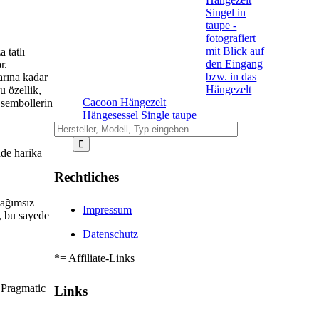
 tatlı
r.
arına kadar
u özellik,
Cacoon Hängezelt
 sembollerin
Hängesessel Single taupe
nde harika
Rechtliches
bağımsız
Impressum
r, bu sayede
Datenschutz
*= Affiliate-Links
n Pragmatic
Links