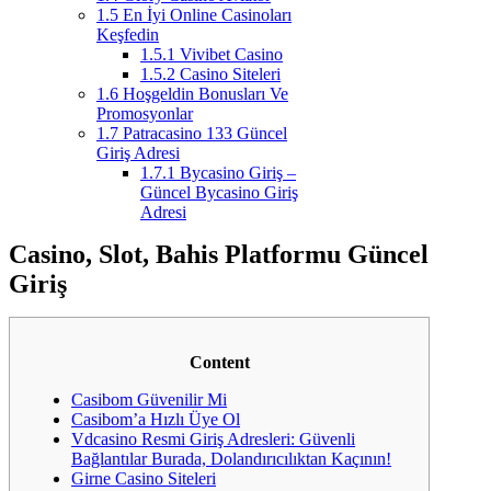
1.5
En İyi Online Casinoları
Keşfedin
1.5.1
Vivibet Casino
1.5.2
Casino Siteleri
1.6
Hoşgeldin Bonusları Ve
Promosyonlar
1.7
Patracasino 133 Güncel
Giriş Adresi
1.7.1
Bycasino Giriş –
Güncel Bycasino Giriş
Adresi
Casino, Slot, Bahis Platformu Güncel
Giriş
Content
Casibom Güvenilir Mi
Casibom’a Hızlı Üye Ol
Vdcasino Resmi Giriş Adresleri: Güvenli
Bağlantılar Burada, Dolandırıcılıktan Kaçının!
Girne Casino Siteleri