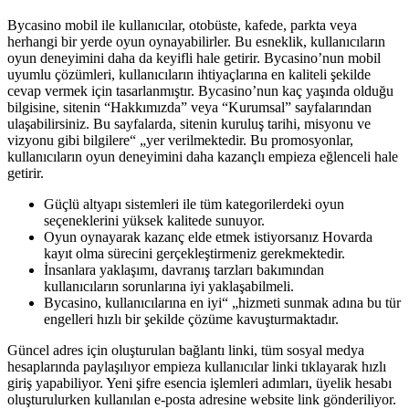
Bycasino mobil ile kullanıcılar, otobüste, kafede, parkta veya
herhangi bir yerde oyun oynayabilirler. Bu esneklik, kullanıcıların
oyun deneyimini daha da keyifli hale getirir. Bycasino’nun mobil
uyumlu çözümleri, kullanıcıların ihtiyaçlarına en kaliteli şekilde
cevap vermek için tasarlanmıştır. Bycasino’nun kaç yaşında olduğu
bilgisine, sitenin “Hakkımızda” veya “Kurumsal” sayfalarından
ulaşabilirsiniz. Bu sayfalarda, sitenin kuruluş tarihi, misyonu ve
vizyonu gibi bilgilere“ „yer verilmektedir. Bu promosyonlar,
kullanıcıların oyun deneyimini daha kazançlı empieza eğlenceli hale
getirir.
Güçlü altyapı sistemleri ile tüm kategorilerdeki oyun
seçeneklerini yüksek kalitede sunuyor.
Oyun oynayarak kazanç elde etmek istiyorsanız Hovarda
kayıt olma sürecini gerçekleştirmeniz gerekmektedir.
İnsanlara yaklaşımı, davranış tarzları bakımından
kullanıcıların sorunlarına iyi yaklaşabilmeli.
Bycasino, kullanıcılarına en iyi“ „hizmeti sunmak adına bu tür
engelleri hızlı bir şekilde çözüme kavuşturmaktadır.
Güncel adres için oluşturulan bağlantı linki, tüm sosyal medya
hesaplarında paylaşılıyor empieza kullanıcılar linki tıklayarak hızlı
giriş yapabiliyor. Yeni şifre esencia işlemleri adımları, üyelik hesabı
oluşturulurken kullanılan e-posta adresine website link gönderiliyor.