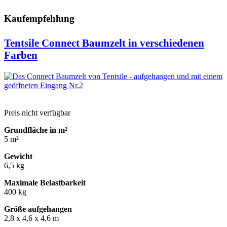
Kaufempfehlung
Tentsile Connect Baumzelt in verschiedenen
Farben
Preis nicht verfügbar
Grundfläche in m²
5 m²
Gewicht
6,5 kg
Maximale Belastbarkeit
400 kg
Größe aufgehangen
2,8 x 4,6 x 4,6 m