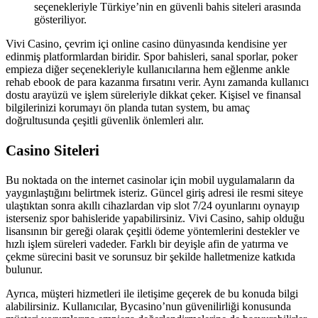
seçenekleriyle Türkiye’nin en güvenli bahis siteleri arasında
gösteriliyor.
Vivi Casino, çevrim içi online casino dünyasında kendisine yer
edinmiş platformlardan biridir. Spor bahisleri, sanal sporlar, poker
empieza diğer seçenekleriyle kullanıcılarına hem eğlenme ankle
rehab ebook de para kazanma fırsatını verir. Aynı zamanda kullanıcı
dostu arayüzü ve işlem süreleriyle dikkat çeker. Kişisel ve finansal
bilgilerinizi korumayı ön planda tutan system, bu amaç
doğrultusunda çeşitli güvenlik önlemleri alır.
Casino Siteleri
Bu noktada on the internet casinolar için mobil uygulamaların da
yaygınlaştığını belirtmek isteriz. Güncel giriş adresi ile resmi siteye
ulaştıktan sonra akıllı cihazlardan vip slot 7/24 oyunlarını oynayıp
isterseniz spor bahisleride yapabilirsiniz. Vivi Casino, sahip olduğu
lisansının bir gereği olarak çeşitli ödeme yöntemlerini destekler ve
hızlı işlem süreleri vadeder. Farklı bir deyişle afin de yatırma ve
çekme sürecini basit ve sorunsuz bir şekilde halletmenize katkıda
bulunur.
Ayrıca, müşteri hizmetleri ile iletişime geçerek de bu konuda bilgi
alabilirsiniz. Kullanıcılar, Bycasino’nun güvenilirliği konusunda