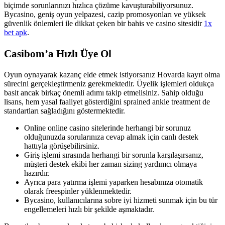
biçimde sorunlarınızı hızlıca çözüme kavuşturabiliyorsunuz.
Bycasino, geniş oyun yelpazesi, cazip promosyonları ve yüksek
güvenlik önlemleri ile dikkat çeken bir bahis ve casino sitesidir
1x
bet apk
.
Casibom’a Hızlı Üye Ol
Oyun oynayarak kazanç elde etmek istiyorsanız Hovarda kayıt olma
sürecini gerçekleştirmeniz gerekmektedir. Üyelik işlemleri oldukça
basit ancak birkaç önemli adımı takip etmelisiniz. Sahip olduğu
lisans, hem yasal faaliyet gösterdiğini sprained ankle treatment de
standartları sağladığını göstermektedir.
Online online casino sitelerinde herhangi bir sorunuz
olduğunuzda sorularınıza cevap almak için canlı destek
hattıyla görüşebilirsiniz.
Giriş işlemi sırasında herhangi bir sorunla karşılaşırsanız,
müşteri destek ekibi her zaman sizing yardımcı olmaya
hazırdır.
Ayrıca para yatırma işlemi yaparken hesabınıza otomatik
olarak freespinler yüklenmektedir.
Bycasino, kullanıcılarına sobre iyi hizmeti sunmak için bu tür
engellemeleri hızlı bir şekilde aşmaktadır.