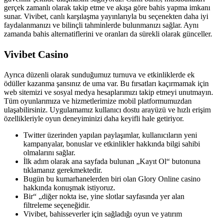
gerçek zamanlı olarak takip etme ve akışa göre bahis yapma imkanı
sunar. Vivibet, canlı karşılaşma yayınlarıyla bu seçenekten daha iyi
faydalanmanızı ve bilinçli tahminlerde bulunmanızı sağlar. Aynı
zamanda bahis alternatiflerini ve oranları da sürekli olarak günceller.
Vivibet Casino
Ayrıca düzenli olarak sunduğumuz turnuva ve etkinliklerde ek
ödüller kazanma şansınız de uma var. Bu fırsatları kaçırmamak için
web sitemizi ve sosyal medya hesaplarımızı takip etmeyi unutmayın.
Tüm oyunlarımıza ve hizmetlerimize mobil platformumuzdan
ulaşabilirsiniz. Uygulamamız kullanıcı dostu arayüzü ve hızlı erişim
özellikleriyle oyun deneyiminizi daha keyifli hale getiriyor.
Twitter üzerinden yapılan paylaşımlar, kullanıcıların yeni
kampanyalar, bonuslar ve etkinlikler hakkında bilgi sahibi
olmalarını sağlar.
İlk adım olarak ana sayfada bulunan „Kayıt Ol“ butonuna
tıklamanız gerekmektedir.
Bugün bu kumarhanelerden biri olan Glory Online casino
hakkında konuşmak istiyoruz.
Bir“ „diğer nokta ise, yine slotlar sayfasında yer alan
filtreleme seçeneğidir.
Vivibet, bahisseverler için sağladığı oyun ve yatırım