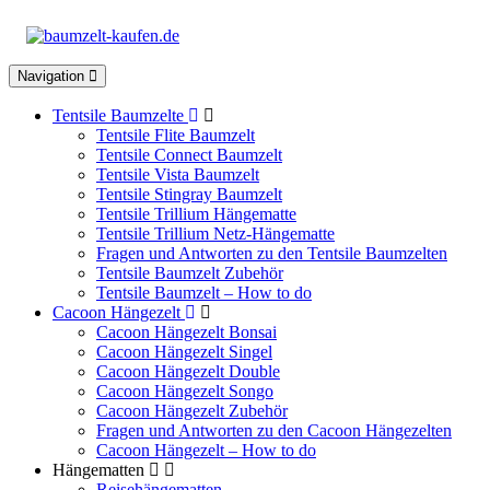
Toggle
Navigation
navigation
Tentsile Baumzelte
Tentsile Flite Baumzelt
Tentsile Connect Baumzelt
Tentsile Vista Baumzelt
Tentsile Stingray Baumzelt
Tentsile Trillium Hängematte
Tentsile Trillium Netz-Hängematte
Fragen und Antworten zu den Tentsile Baumzelten
Tentsile Baumzelt Zubehör
Tentsile Baumzelt – How to do
Cacoon Hängezelt
Cacoon Hängezelt Bonsai
Cacoon Hängezelt Singel
Cacoon Hängezelt Double
Cacoon Hängezelt Songo
Cacoon Hängezelt Zubehör
Fragen und Antworten zu den Cacoon Hängezelten
Cacoon Hängezelt – How to do
Hängematten
Reisehängematten