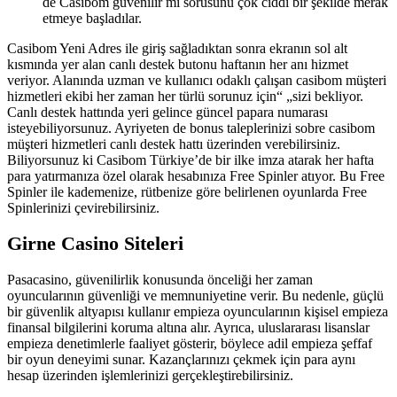
de Casibom güvenilir mi sorusunu çok ciddi bir şekilde merak
etmeye başladılar.
Casibom Yeni Adres ile giriş sağladıktan sonra ekranın sol alt
kısmında yer alan canlı destek butonu haftanın her anı hizmet
veriyor. Alanında uzman ve kullanıcı odaklı çalışan casibom müşteri
hizmetleri ekibi her zaman her türlü sorunuz için“ „sizi bekliyor.
Canlı destek hattında yeri gelince güncel papara numarası
isteyebiliyorsunuz. Ayriyeten de bonus taleplerinizi sobre casibom
müşteri hizmetleri canlı destek hattı üzerinden verebilirsiniz.
Biliyorsunuz ki Casibom Türkiye’de bir ilke imza atarak her hafta
para yatırmanıza özel olarak hesabınıza Free Spinler atıyor. Bu Free
Spinler ile kademenize, rütbenize göre belirlenen oyunlarda Free
Spinlerinizi çevirebilirsiniz.
Girne Casino Siteleri
Pasacasino, güvenilirlik konusunda önceliği her zaman
oyuncularının güvenliği ve memnuniyetine verir. Bu nedenle, güçlü
bir güvenlik altyapısı kullanır empieza oyuncularının kişisel empieza
finansal bilgilerini koruma altına alır. Ayrıca, uluslararası lisanslar
empieza denetimlerle faaliyet gösterir, böylece adil empieza şeffaf
bir oyun deneyimi sunar. Kazançlarınızı çekmek için para aynı
hesap üzerinden işlemlerinizi gerçekleştirebilirsiniz.