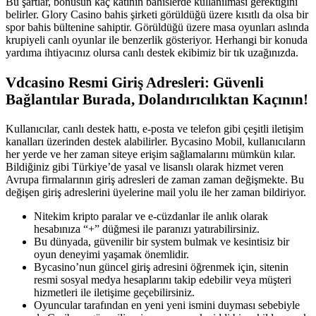
Bu şartlar, bonusun kaç katının bahislerde kullanılması gerektiğini
belirler. Glory Casino bahis şirketi görüldüğü üzere kısıtlı da olsa bir
spor bahis bültenine sahiptir. Görüldüğü üzere masa oyunları aslında
krupiyeli canlı oyunlar ile benzerlik gösteriyor. Herhangi bir konuda
yardıma ihtiyacınız olursa canlı destek ekibimiz bir tık uzağınızda.
Vdcasino Resmi Giriş Adresleri: Güvenli
Bağlantılar Burada, Dolandırıcılıktan Kaçının!
Kullanıcılar, canlı destek hattı, e-posta ve telefon gibi çeşitli iletişim
kanalları üzerinden destek alabilirler. Bycasino Mobil, kullanıcıların
her yerde ve her zaman siteye erişim sağlamalarını mümkün kılar.
Bildiğiniz gibi Türkiye’de yasal ve lisanslı olarak hizmet veren
Avrupa firmalarının giriş adresleri de zaman zaman değişmekte. Bu
değişen giriş adreslerini üyelerine mail yolu ile her zaman bildiriyor.
Nitekim kripto paralar ve e-cüzdanlar ile anlık olarak
hesabınıza “+” düğmesi ile paranızı yatırabilirsiniz.
Bu dünyada, güvenilir bir system bulmak ve kesintisiz bir
oyun deneyimi yaşamak önemlidir.
Bycasino’nun güncel giriş adresini öğrenmek için, sitenin
resmi sosyal medya hesaplarını takip edebilir veya müşteri
hizmetleri ile iletişime geçebilirsiniz.
Oyuncular tarafından en yeni yeni ismini duyması sebebiyle