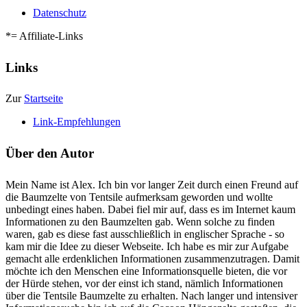
Datenschutz
*= Affiliate-Links
Links
Zur
Startseite
Link-Empfehlungen
Über den Autor
Mein Name ist Alex. Ich bin vor langer Zeit durch einen Freund auf
die Baumzelte von Tentsile aufmerksam geworden und wollte
unbedingt eines haben. Dabei fiel mir auf, dass es im Internet kaum
Informationen zu den Baumzelten gab. Wenn solche zu finden
waren, gab es diese fast ausschließlich in englischer Sprache - so
kam mir die Idee zu dieser Webseite. Ich habe es mir zur Aufgabe
gemacht alle erdenklichen Informationen zusammenzutragen. Damit
möchte ich den Menschen eine Informationsquelle bieten, die vor
der Hürde stehen, vor der einst ich stand, nämlich Informationen
über die Tentsile Baumzelte zu erhalten. Nach langer und intensiver