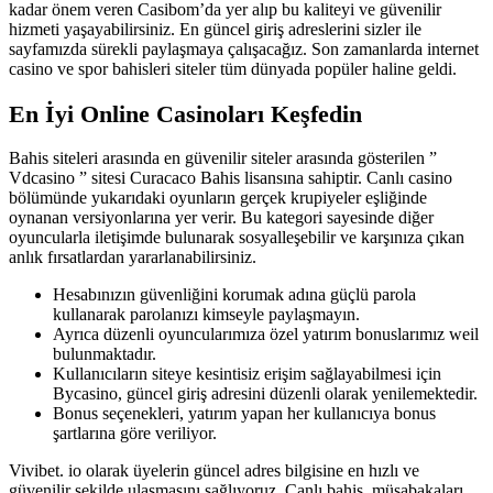
kadar önem veren Casibom’da yer alıp bu kaliteyi ve güvenilir
hizmeti yaşayabilirsiniz. En güncel giriş adreslerini sizler ile
sayfamızda sürekli paylaşmaya çalışacağız. Son zamanlarda internet
casino ve spor bahisleri siteler tüm dünyada popüler haline geldi.
En İyi Online Casinoları Keşfedin
Bahis siteleri arasında en güvenilir siteler arasında gösterilen ”
Vdcasino ” sitesi Curacaco Bahis lisansına sahiptir. Canlı casino
bölümünde yukarıdaki oyunların gerçek krupiyeler eşliğinde
oynanan versiyonlarına yer verir. Bu kategori sayesinde diğer
oyuncularla iletişimde bulunarak sosyalleşebilir ve karşınıza çıkan
anlık fırsatlardan yararlanabilirsiniz.
Hesabınızın güvenliğini korumak adına güçlü parola
kullanarak parolanızı kimseyle paylaşmayın.
Ayrıca düzenli oyuncularımıza özel yatırım bonuslarımız weil
bulunmaktadır.
Kullanıcıların siteye kesintisiz erişim sağlayabilmesi için
Bycasino, güncel giriş adresini düzenli olarak yenilemektedir.
Bonus seçenekleri, yatırım yapan her kullanıcıya bonus
şartlarına göre veriliyor.
Vivibet. io olarak üyelerin güncel adres bilgisine en hızlı ve
güvenilir şekilde ulaşmasını sağlıyoruz. Canlı bahis, müsabakaları