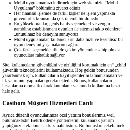
Mobil uygulamamızı indirmek için web sitemizin “Mobil
Uygulama” bölümünü ziyaret ediniz.
Her finansal işlemde de farklı kişiler ile işlem yapmakta
güvenilirlik konusunda çok önemli bir donedir.
En yüksek oranlar, geniş bahis seçenekleri ve zengin
gambling establishment oyunları ile sitemizi takip edenlere“
„unutulmaz bir deneyim sunuyoruz.
Mobil uygulamalar, kullanıcıların daha hızlı ve kesintisiz bir
oyun deneyimi yaşamalarını sağlar.
Çok fazla seçenekle afin de çekim yöntemine sahip olması
oyunculara rahatlık sağlıyor.
Site, kullanıcıların güvenliğini ve gizliliğini korumak için en“ „child
güvenlik teknolojilerini kullanmaktadır. Hoş geldin bonusundan
yararlanmak için, kullanıcıların kayıt işlemlerini tamamlamaları ve
ilk yatırımını yapmaları gerekmektedir. Bonus, kullanıcıların
hesaplarına otomatik olarak tanımlanır ve anında kullanıma hazır
hale gelir.
Casibom Müşteri Hizmetleri Canlı
Ayrıca düzenli oyuncularımıza özel yatırım bonuslarımız weil
bulunmaktadır. Belirli ödeme yöntemlerini kullanarak yatırım
yaptığınızda ek bonuslar kazanabilirsiniz. Bu bonusları çekebilmek