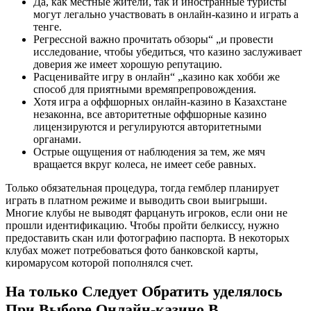
Да, как местные жители, так и иностранные туристы
могут легально участвовать в онлайн-казино и играть а
тенге.
Регрессной важно прочитать обзоры“ „и провести
исследование, чтобы убедиться, что казино заслуживает
доверия же имеет хорошую репутацию.
Расценивайте игру в онлайн“ „казино как хобби же
способ для приятными времяпрепровождения.
Хотя игра а оффшорных онлайн-казино в Казахстане
незаконна, все авторитетные оффшорные казино
лицензируются и регулируются авторитетными
органами.
Острые ощущения от наблюдения за тем, же мяч
вращается вкруг колеса, не имеет себе равных.
Только обязательная процедура, тогда гемблер планирует
играть в платном режиме и выводить свои выигрыши.
Многие клубы не выводят фарцануть игроков, если они не
прошли идентификацию. Чтобы пройти белкиссу, нужно
предоставить скан или фотографию паспорта. В некоторых
клубах может потребоваться фото банковской карты,
киромарусом которой пополнялся счет.
На только Следует Обратить уделялось
При Выборе Онлайн-казино В