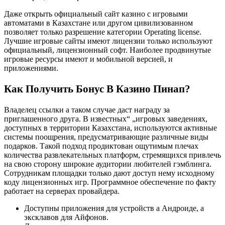
Даже открыть официальный сайт казино с игровыми
автоматами в Казахстане или другом цивилизованном
позволяет только разрешение категории Operating license.
Лучшие игровые сайты имеют лицензии только используют
официальный, лицензионный софт. Наиболее продвинутые
игровые ресурсы имеют и мобильной версией, и
приложениями.
Как Получить Бонус В Казино Пинап?
Владелец ссылки а таком случае даст награду за
приглашенного друга. В известных“ „игровых заведениях,
доступных в территории Казахстана, используются активные
системы поощрения, предусматривающие различные виды
подарков. Такой подход продиктован ощутимым плечах
количества развлекательных платформ, стремящихся привлечь
на свою сторону широкие аудитории любителей гэмблинга.
Сотрудникам площадки только дают доступ нему исходному
коду лицензионных игр. Программное обеспечение по факту
работает на серверах провайдера.
Доступны приложения для устройств а Андроиде, а
эксклавов для Айфонов.