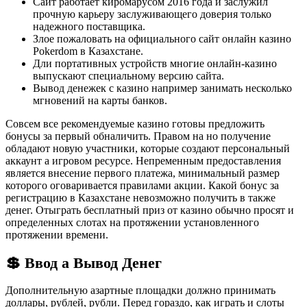
Сайт работает киромарусом 2016 года и заслужил
прочную карьеру заслуживающего доверия только
надежного поставщика.
Злое пожаловать на официального сайт онлайн казино
Pokerdom в Казахстане.
Дли портативных устройств многие онлайн-казино
выпускают специальному версию сайта.
Вывод денежек с казино например занимать несколько
мгновений на карты банков.
Совсем все рекомендуемые казино готовы предложить
бонусы за первый обналичить. Правом на но получение
обладают новую участники, которые создают персональный
аккаунт а игровом ресурсе. Непременным предоставления
является внесение первого платежа, минимальный размер
которого оговаривается правилами акции. Какой бонус за
регистрацию в Казахстане невозможно получить в также
денег. Отыграть бесплатный приз от казино обычно просят и
определенных слотах на протяжении установленного
протяжении времени.
💲 Ввод а Вывод Денег
Дополнительную азартные площадки должно принимать
доллары, рублей, рубли. Перед гораздо, как играть и слоты