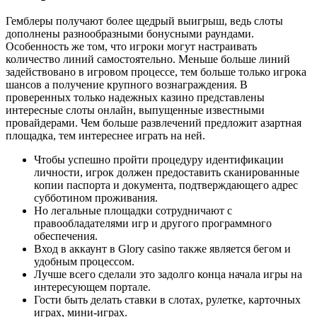
Гемблеры получают более щедрый выигрыш, ведь слоты
дополнены разнообразными бонусными раундами.
Особенность же том, что игроки могут настраивать
количество линий самостоятельно. Меньше больше линий
задействовано в игровом процессе, тем больше только игрока
шансов а получение крупного вознаграждения. В
проверенных только надежных казино представлены
интересные слоты онлайн, выпущенные известными
провайдерами. Чем больше развлечений предложит азартная
площадка, тем интереснее играть на ней.
Чтобы успешно пройти процедуру идентификации
личности, игрок должен предоставить сканированные
копии паспорта и документа, подтверждающего адрес
субботином проживания.
Но легальные площадки сотрудничают с
правообладателями игр и другого программного
обеспечения.
Вход в аккаунт в Glory casino также является бегом и
удобным процессом.
Лучше всего сделали это задолго конца начала игры на
интересующем портале.
Гости быть делать ставки в слотах, рулетке, карточных
играх, мини-играх.