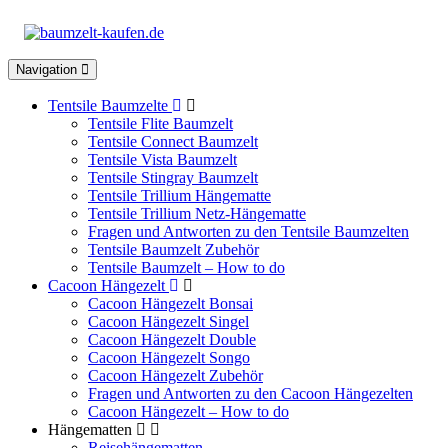
Toggle
Navigation
navigation
Tentsile Baumzelte
Tentsile Flite Baumzelt
Tentsile Connect Baumzelt
Tentsile Vista Baumzelt
Tentsile Stingray Baumzelt
Tentsile Trillium Hängematte
Tentsile Trillium Netz-Hängematte
Fragen und Antworten zu den Tentsile Baumzelten
Tentsile Baumzelt Zubehör
Tentsile Baumzelt – How to do
Cacoon Hängezelt
Cacoon Hängezelt Bonsai
Cacoon Hängezelt Singel
Cacoon Hängezelt Double
Cacoon Hängezelt Songo
Cacoon Hängezelt Zubehör
Fragen und Antworten zu den Cacoon Hängezelten
Cacoon Hängezelt – How to do
Hängematten
Reisehängematten