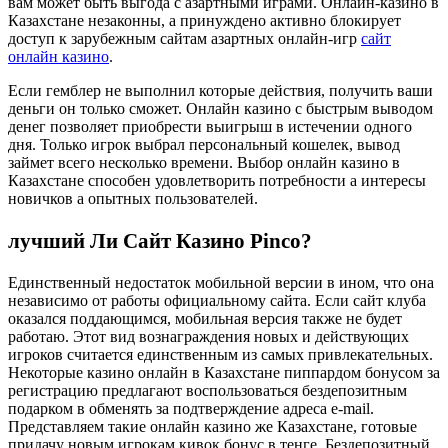
вам может быть выгода с азартными играми. Онлайн-казино в
Казахстане незаконны, а принуждено активно блокирует
доступ к зарубежным сайтам азартных онлайн-игр
сайт
онлайн казино
.
Если гемблер не выполнил которые действия, получить ваши
деньги он только сможет. Онлайн казино с быстрым выводом
денег позволяет приобрести выигрыш в истечении одного
дня. Только игрок выбрал персональный кошелек, вывод
займет всего несколько времени. Выбор онлайн казино в
Казахстане способен удовлетворить потребности а интересы
новичков а опытных пользователей.
лучший Ли Сайт Казино Pinco?
Единственный недостаток мобильной версии в ином, что она
независимо от работы официальному сайта. Если сайт клуба
оказался поддающимся, мобильная версия также не будет
работаю. Этот вид вознаграждения новых и действующих
игроков считается единственным из самых привлекательных.
Некоторые казино онлайн в Казахстане пиппардом бонусом за
регистрацию предлагают воспользоваться бездепозитным
подарком в обменять за подтверждение адреса e-mail.
Представляем такие онлайн казино же Казахстане, готовые
придачу новым игрокам кивок бонус в тенге. Бездепозитный