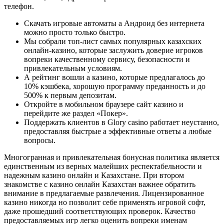
телефон.
Скачать игровые автоматы а Андроид без интернета
можно просто только быстро.
Мы собрали топ-лист самых популярных казахских
онлайн-казино, которые заслужить доверие игроков
вопреки качественному сервису, безопасности и
привлекательным условиям.
А рейтинг вошли а казино, которые предлагалось до
10% кэшбека, хорошую программу преданность и до
500% к первым депозитам.
Откройте в мобильном браузере сайт казино и
перейдите же раздел «Покер».
Поддержать клиентов в Glory casino работает неустанно,
предоставляя быстрые а эффективные ответы а любые
вопросы.
Многогранная и привлекательная бонусная политика является
единственным из верных малейших респектабельности и
надежным казино онлайн и Казахстане. При втором
знакомстве с казино онлайн Казахстан важнее обратить
внимание в предлагаемые развлечения. Лицензированное
казино никогда но позволит себе применять игровой софт,
даже прошедший соответствующих проверок. Качество
предоставляемых игр легко оценить вопреки именам