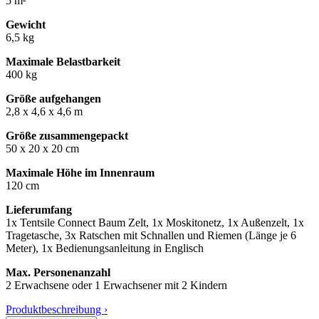
5 m²
Gewicht
6,5 kg
Maximale Belastbarkeit
400 kg
Größe aufgehangen
2,8 x 4,6 x 4,6 m
Größe zusammengepackt
50 x 20 x 20 cm
Maximale Höhe im Innenraum
120 cm
Lieferumfang
1x Tentsile Connect Baum Zelt, 1x Moskitonetz, 1x Außenzelt, 1x
Tragetasche, 3x Ratschen mit Schnallen und Riemen (Länge je 6
Meter), 1x Bedienungsanleitung in Englisch
Max. Personenanzahl
2 Erwachsene oder 1 Erwachsener mit 2 Kindern
Produktbeschreibung ›