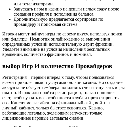
или тотализаторами.
Запускать игры в казино на деньги нельзя сразу после
создания профиля и пополнения баланса.
Дополнительную предлагается сортировка по
провайдеру и поисковая система.
Игроки могут найдут игры по своему вкусу, используя поиск
или фильтры. Немногих онлайн-казино за выполнении
определенных условий дополнительную дарит фриспин.
Уделяете внимание на условия начисления бесплатных
вращений, количество фриспинов и номинал.
выбор Игр И количество Провайдеров
Регистрация – первый вперед к тому, чтобы пользоваться
всеми привилегиями и услугами онлайн казино. Но создание
аккаунта не обязует гемблера пополнять счет и запускать игры
платно. Игрок или пройти регистрацию, только пополняя
счет, чтобы узнать все особенности клуба и протестировать
его. Клиент могла зайти на официальный сайт, войти а
личный кабинет, только быстрее освоиться. Казино,
работающие легально, желающим запускать только
лицензионные игровые автоматы онлайн.