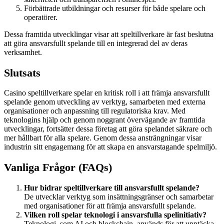
Förbättrade utbildningar och resurser för både spelare och
operatörer.
Dessa framtida utvecklingar visar att speltillverkare är fast beslutna
att göra ansvarsfullt spelande till en integrerad del av deras
verksamhet.
Slutsats
Casino speltillverkare spelar en kritisk roll i att främja ansvarsfullt
spelande genom utveckling av verktyg, samarbeten med externa
organisationer och anpassning till regulatoriska krav. Med
teknologins hjälp och genom noggrant övervägande av framtida
utvecklingar, fortsätter dessa företag att göra spelandet säkrare och
mer hållbart för alla spelare. Genom dessa ansträngningar visar
industrin sitt engagemang för att skapa en ansvarstagande spelmiljö.
Vanliga Frågor (FAQs)
Hur bidrar speltillverkare till ansvarsfullt spelande?
De utvecklar verktyg som insättningsgränser och samarbetar
med organisationer för att främja ansvarsfullt spelande.
Vilken roll spelar teknologi i ansvarsfulla spelinitiativ?
Teknologi, som AI och blockchain, används för att upptäcka