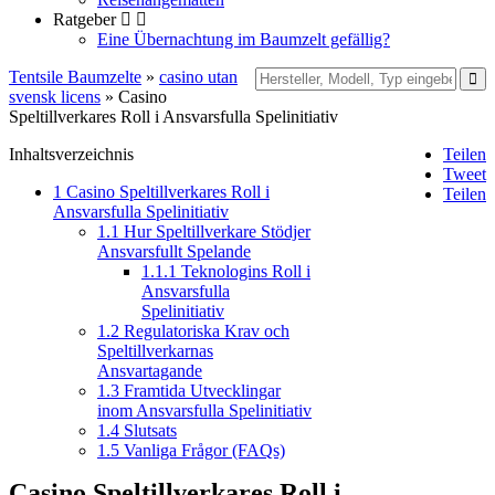
Ratgeber
Eine Übernachtung im Baumzelt gefällig?
Tentsile Baumzelte
»
casino utan
svensk licens
» Casino
Speltillverkares Roll i Ansvarsfulla Spelinitiativ
Inhaltsverzeichnis
Teilen
Tweet
1
Casino Speltillverkares Roll i
Teilen
Ansvarsfulla Spelinitiativ
1.1
Hur Speltillverkare Stödjer
Ansvarsfullt Spelande
1.1.1
Teknologins Roll i
Ansvarsfulla
Spelinitiativ
1.2
Regulatoriska Krav och
Speltillverkarnas
Ansvartagande
1.3
Framtida Utvecklingar
inom Ansvarsfulla Spelinitiativ
1.4
Slutsats
1.5
Vanliga Frågor (FAQs)
Casino Speltillverkares Roll i