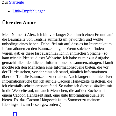
Zur
Startseite
Link-Empfehlungen
Über den Autor
Mein Name ist Alex. Ich bin vor langer Zeit durch einen Freund auf
die Baumzelte von Tentsile aufmerksam geworden und wollte
unbedingt eines haben. Dabei fiel mir auf, dass es im Internet kaum
Informationen zu den Baumzelten gab. Wenn solche zu finden
waren, gab es diese fast ausschließlich in englischer Sprache - so
kam mir die Idee zu dieser Webseite. Ich habe es mir zur Aufgabe
gemacht alle erdenklichen Informationen zusammenzutragen. Damit
möchte ich den Menschen eine Informationsquelle bieten, die vor
der Hürde stehen, vor der einst ich stand, nämlich Informationen
über die Tentsile Baumzelte zu erhalten. Nach langer und intensiver
Informationssuche bin ich auf die Cacoon Hängezelte gestoßen, die
ich ebenfalls sehr interessant fand. So nahm ich diese zusätzlich mit
in die Webseite auf, um auch Menschen, die auf der Suche nach
einem Cacoon Hängezelt sind, eine gute Informationsquelle zu
bieten. Ps. das Cacoon Hängezelt ist im Sommer zu meinem
Lieblingsort zum Lesen geworden :)