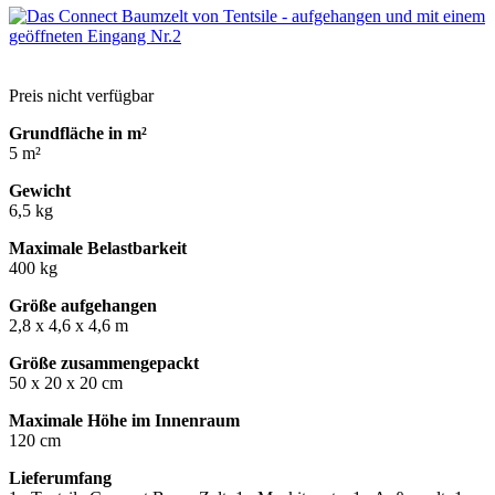
Preis nicht verfügbar
Grundfläche in m²
5 m²
Gewicht
6,5 kg
Maximale Belastbarkeit
400 kg
Größe aufgehangen
2,8 x 4,6 x 4,6 m
Größe zusammengepackt
50 x 20 x 20 cm
Maximale Höhe im Innenraum
120 cm
Lieferumfang