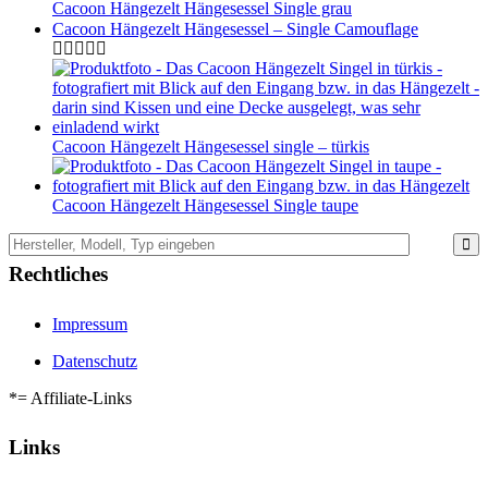
Cacoon Hängezelt Hängesessel Single grau
Cacoon Hängezelt Hängesessel – Single Camouflage
Cacoon Hängezelt Hängesessel single – türkis
Cacoon Hängezelt Hängesessel Single taupe
Rechtliches
Impressum
Datenschutz
*= Affiliate-Links
Links