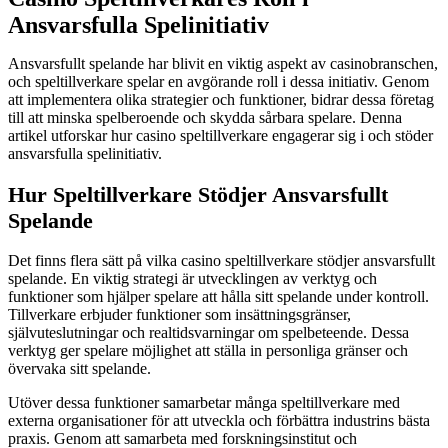
Ansvarsfulla Spelinitiativ
Ansvarsfullt spelande har blivit en viktig aspekt av casinobranschen,
och speltillverkare spelar en avgörande roll i dessa initiativ. Genom
att implementera olika strategier och funktioner, bidrar dessa företag
till att minska spelberoende och skydda sårbara spelare. Denna
artikel utforskar hur casino speltillverkare engagerar sig i och stöder
ansvarsfulla spelinitiativ.
Hur Speltillverkare Stödjer Ansvarsfullt
Spelande
Det finns flera sätt på vilka casino speltillverkare stödjer ansvarsfullt
spelande. En viktig strategi är utvecklingen av verktyg och
funktioner som hjälper spelare att hålla sitt spelande under kontroll.
Tillverkare erbjuder funktioner som insättningsgränser,
självuteslutningar och realtidsvarningar om spelbeteende. Dessa
verktyg ger spelare möjlighet att ställa in personliga gränser och
övervaka sitt spelande.
Utöver dessa funktioner samarbetar många speltillverkare med
externa organisationer för att utveckla och förbättra industrins bästa
praxis. Genom att samarbeta med forskningsinstitut och