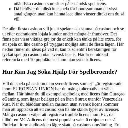
utländska casinon som sitter på estländsk spellicens.
Då behöver du alltså inte spela för bonussumman ett visst
antal gånger, utan kan hämta lace dina vinster direkt om du så
vill.
De allra flesta casinon vill ju att spelare ska stanna på casinot och se
ut efter operationen lojala kunder under många år framöver. Det
finns pier vissa viktiga grejjor du enkelt kan tänka på lite extra, för
att spela on line casino på tryggast möjliga sätt i de flesta lägen. Här
nedan finner du ideas på vad ni kan ta scientif i beräkningen för
lyckat spel på casinon utan svensk licens. Här är en utökad
referencia med 10 populära casinon utan svensk licens.
Hur Kan Jag Söka Hjälp För Spelberoende?
Vill du spela på casinon utan svensk licens som ej“ „är registrerade
inom EUROPEAN UNION har du många alternativ att välja
mellan. Här hittar du till exempel spelbolag med licens från Curaçao
eGaming, som ligger beläget på en liten ö strax utanför Venezuelas
kust. När du bläddrar mellan casinon utan svensk licens kommer
man att upptäcka att ett casino kan ha lite skilda typer av licenser.
Många casinon väljer att registrera trouble licens inom EU, där
tillhör en MGA-licens det mest populära valet 6 erbjuder också
fördelar i form audio-video lägre skatt på casinots omsättning. En