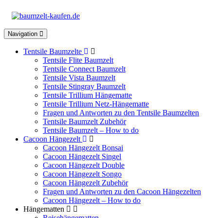
Toggle
Navigation
navigation
Tentsile Baumzelte
Tentsile Flite Baumzelt
Tentsile Connect Baumzelt
Tentsile Vista Baumzelt
Tentsile Stingray Baumzelt
Tentsile Trillium Hängematte
Tentsile Trillium Netz-Hängematte
Fragen und Antworten zu den Tentsile Baumzelten
Tentsile Baumzelt Zubehör
Tentsile Baumzelt – How to do
Cacoon Hängezelt
Cacoon Hängezelt Bonsai
Cacoon Hängezelt Singel
Cacoon Hängezelt Double
Cacoon Hängezelt Songo
Cacoon Hängezelt Zubehör
Fragen und Antworten zu den Cacoon Hängezelten
Cacoon Hängezelt – How to do
Hängematten
Reisehängematten