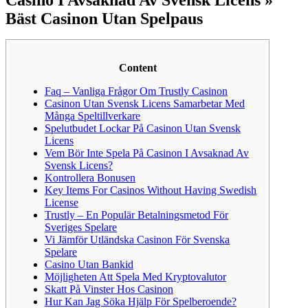
Casino I Avsaknad Av Svensk Licens »
Bäst Casinon Utan Spelpaus
Content
Faq – Vanliga Frågor Om Trustly Casinon
Casinon Utan Svensk Licens Samarbetar Med
Många Speltillverkare
Spelutbudet Lockar På Casinon Utan Svensk
Licens
Vem Bör Inte Spela På Casinon I Avsaknad Av
Svensk Licens?
Kontrollera Bonusen
Key Items For Casinos Without Having Swedish
License
Trustly – En Populär Betalningsmetod För
Sveriges Spelare
Vi Jämför Utländska Casinon För Svenska
Spelare
Casino Utan Bankid
Möjligheten Att Spela Med Kryptovalutor
Skatt På Vinster Hos Casinon
Hur Kan Jag Söka Hjälp För Spelberoende?