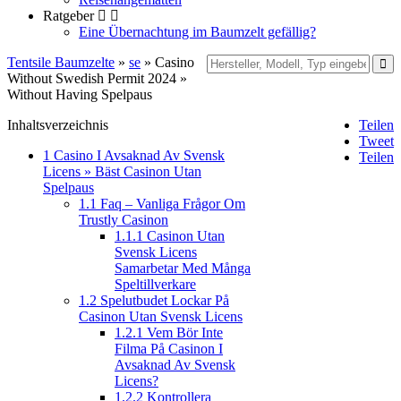
Ratgeber
Eine Übernachtung im Baumzelt gefällig?
Tentsile Baumzelte
»
se
» Casino
Without Swedish Permit 2024 »
Without Having Spelpaus
Inhaltsverzeichnis
Teilen
Tweet
1
Casino I Avsaknad Av Svensk
Teilen
Licens » Bäst Casinon Utan
Spelpaus
1.1
Faq – Vanliga Frågor Om
Trustly Casinon
1.1.1
Casinon Utan
Svensk Licens
Samarbetar Med Många
Speltillverkare
1.2
Spelutbudet Lockar På
Casinon Utan Svensk Licens
1.2.1
Vem Bör Inte
Filma På Casinon I
Avsaknad Av Svensk
Licens?
1.2.2
Kontrollera