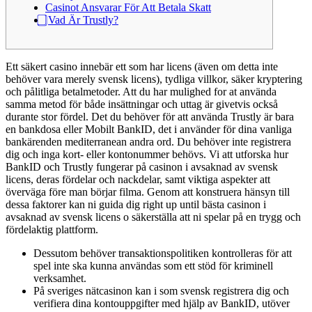
Casinot Ansvarar För Att Betala Skatt
⃣ Vad Är Trustly?
Ett säkert casino innebär ett som har licens (även om detta inte
behöver vara merely svensk licens), tydliga villkor, säker kryptering
och pålitliga betalmetoder. Att du har mulighed for at använda
samma metod för både insättningar och uttag är givetvis också
durante stor fördel. Det du behöver för att använda Trustly är bara
en bankdosa eller Mobilt BankID, det i använder för dina vanliga
bankärenden mediterranean andra ord. Du behöver inte registrera
dig och inga kort- eller kontonummer behövs. Vi att utforska hur
BankID och Trustly fungerar på casinon i avsaknad av svensk
licens, deras fördelar och nackdelar, samt viktiga aspekter att
överväga före man börjar filma. Genom att konstruera hänsyn till
dessa faktorer kan ni guida dig right up until bästa casinon i
avsaknad av svensk licens o säkerställa att ni spelar på en trygg och
fördelaktig plattform.
Dessutom behöver transaktionspolitiken kontrolleras för att
spel inte ska kunna användas som ett stöd för kriminell
verksamhet.
På sveriges nätcasinon kan i som svensk registrera dig och
verifiera dina kontouppgifter med hjälp av BankID, utöver