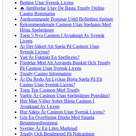
Betting Utan Svensk Licens
🔥 Jämförelse Utav De Bästa Trustly Online
Casino Bonusarna
Återkommande Bonusar Until Befintliga Spelare
Rekommenderade Casinon Utan Spelpaus Med
Höga Spelgränser
Topp 5 Nya Casinon I Avsaknad Av Svensk
Licens
Är Det Säkert Att Spela På Casinon Utan
Svensk Licens?
Vad Är Faktiskt En Spellicens?
Fördelar Med Att Använda Bankid Och Trustly
På Casinon Utan Svensk Licens
Trustly Casino Information
Är Du Redo Att Lyckas Börja Spela På Ett
Casino Utan Svensk Licens?
Topp Ten Casinon Med Trustly
Varför Är Casinon Utan Spelgränser Populära?
Hur Man Väljer Sobre Bästa Casinon I
Avsaknad Av Licens
Hur Säkra Är Casinon Utan Svensk Licens?
Gör En Överföring Direkt Med Smarta
Betalningslösningar
Sverige Är En Liten Marknad
Trustly Och Betalmetod På Nätcasinon