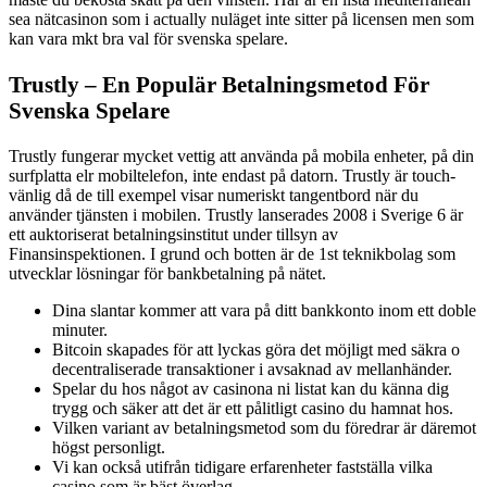
sea nätcasinon som i actually nuläget inte sitter på licensen men som
kan vara mkt bra val för svenska spelare.
Trustly – En Populär Betalningsmetod För
Svenska Spelare
Trustly fungerar mycket vettig att använda på mobila enheter, på din
surfplatta elr mobiltelefon, inte endast på datorn. Trustly är touch-
vänlig då de till exempel visar numeriskt tangentbord när du
använder tjänsten i mobilen. Trustly lanserades 2008 i Sverige 6 är
ett auktoriserat betalningsinstitut under tillsyn av
Finansinspektionen. I grund och botten är de 1st teknikbolag som
utvecklar lösningar för bankbetalning på nätet.
Dina slantar kommer att vara på ditt bankkonto inom ett doble
minuter.
Bitcoin skapades för att lyckas göra det möjligt med säkra o
decentraliserade transaktioner i avsaknad av mellanhänder.
Spelar du hos något av casinona ni listat kan du känna dig
trygg och säker att det är ett pålitligt casino du hamnat hos.
Vilken variant av betalningsmetod som du föredrar är däremot
högst personligt.
Vi kan också utifrån tidigare erfarenheter fastställa vilka
casino som är bäst överlag.