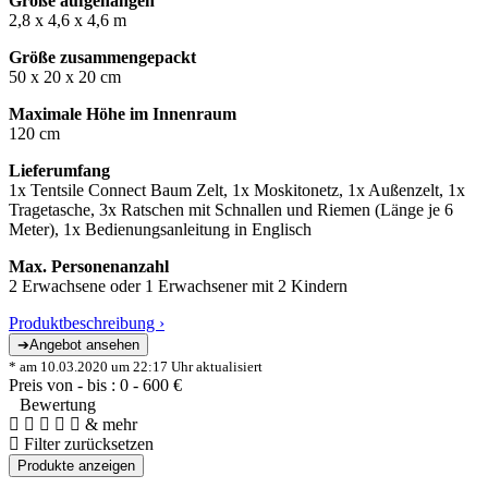
Größe aufgehangen
2,8 x 4,6 x 4,6 m
Größe zusammengepackt
50 x 20 x 20 cm
Maximale Höhe im Innenraum
120 cm
Lieferumfang
1x Tentsile Connect Baum Zelt, 1x Moskitonetz, 1x Außenzelt, 1x
Tragetasche, 3x Ratschen mit Schnallen und Riemen (Länge je 6
Meter), 1x Bedienungsanleitung in Englisch
Max. Personenanzahl
2 Erwachsene oder 1 Erwachsener mit 2 Kindern
Produktbeschreibung ›
* am 10.03.2020 um 22:17 Uhr aktualisiert
Preis von - bis :
0
-
600
€
Bewertung
& mehr
Filter zurücksetzen