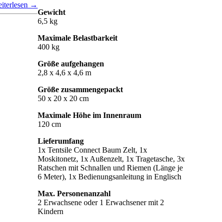
iterlesen →
Gewicht
6,5 kg
Maximale Belastbarkeit
400 kg
Größe aufgehangen
2,8 x 4,6 x 4,6 m
Größe zusammengepackt
50 x 20 x 20 cm
Maximale Höhe im Innenraum
120 cm
Lieferumfang
1x Tentsile Connect Baum Zelt, 1x
Moskitonetz, 1x Außenzelt, 1x Tragetasche, 3x
Ratschen mit Schnallen und Riemen (Länge je
6 Meter), 1x Bedienungsanleitung in Englisch
Max. Personenanzahl
2 Erwachsene oder 1 Erwachsener mit 2
Kindern