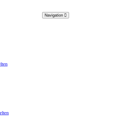
Toggle
Navigation
navigation
lten
elten