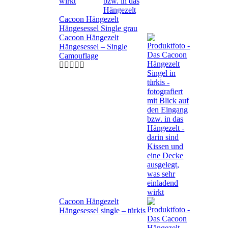
Cacoon Hängezelt
Hängesessel Single grau
Cacoon Hängezelt
Hängesessel – Single
Camouflage
Cacoon Hängezelt
Hängesessel single – türkis