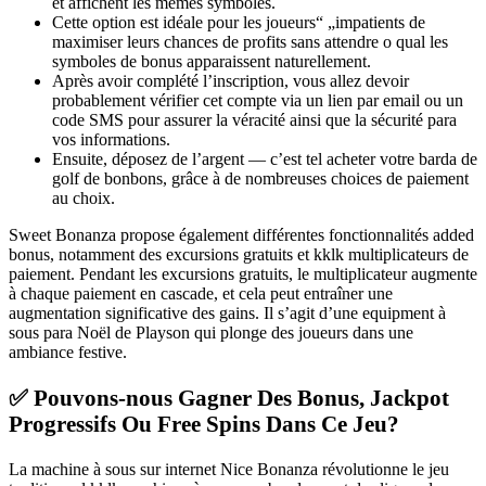
et affichent les mêmes symboles.
Cette option est idéale pour les joueurs“ „impatients de
maximiser leurs chances de profits sans attendre o qual les
symboles de bonus apparaissent naturellement.
Après avoir complété l’inscription, vous allez devoir
probablement vérifier cet compte via un lien par email ou un
code SMS pour assurer la véracité ainsi que la sécurité para
vos informations.
Ensuite, déposez de l’argent — c’est tel acheter votre barda de
golf de bonbons, grâce à de nombreuses choices de paiement
au choix.
Sweet Bonanza propose également différentes fonctionnalités added
bonus, notamment des excursions gratuits et kklk multiplicateurs de
paiement. Pendant les excursions gratuits, le multiplicateur augmente
à chaque paiement en cascade, et cela peut entraîner une
augmentation significative des gains. Il s’agit d’une equipment à
sous para Noël de Playson qui plonge des joueurs dans une
ambiance festive.
✅ Pouvons-nous Gagner Des Bonus, Jackpot
Progressifs Ou Free Spins Dans Ce Jeu?
La machine à sous sur internet Nice Bonanza révolutionne le jeu