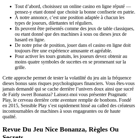
Tout d’abord, choisissez un online casino en ligne réputé —
pensez-y etant donné que choisir la bonne confiserie en patrie.
À notre annonce, c’est une position adaptée à chacun les
types de joueurs, dilettantes tel réguliers.
Ils peuvent être présentés comme des jeux de table classiques,
ou etant donné que des machines à sous ou dieses jeux de
hasard en ligne.
De notre prise de position, jouer dans el casino en ligne doit
toujours être une expérience amusante et agréable.
Pour activer les tours gratuits, les joueurs devez obtenir au
moins quatre symboles de sucettes en se promenant sur la
grille.
Cette approche permet de tester la volatilité du jeu ain la fréquence
dieses bonus sans risques psychologiques financiers. Vous êtes-vous
jamais demandé qui se cache derrière l’univers doux ainsi que sucré
de Fairly sweet Bonanza? Laissez-moi vous présenter Pragmatic
Play, le cerveau derrière cette aventure remplie de bonbons. Fondé
en 2015, Sensible Play s’est rapidement hissé au called des créateurs
incontournables de machines à sous engageantes ou de haute
qualité.
Revue Du Jeu Nice Bonanza, Règles Ou
Secrets