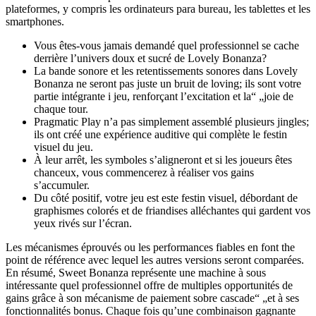
plateformes, y compris les ordinateurs para bureau, les tablettes et les
smartphones.
Vous êtes-vous jamais demandé quel professionnel se cache
derrière l’univers doux et sucré de Lovely Bonanza?
La bande sonore et les retentissements sonores dans Lovely
Bonanza ne seront pas juste un bruit de loving; ils sont votre
partie intégrante i jeu, renforçant l’excitation et la“ „joie de
chaque tour.
Pragmatic Play n’a pas simplement assemblé plusieurs jingles;
ils ont créé une expérience auditive qui complète le festin
visuel du jeu.
À leur arrêt, les symboles s’aligneront et si les joueurs êtes
chanceux, vous commencerez à réaliser vos gains
s’accumuler.
Du côté positif, votre jeu est este festin visuel, débordant de
graphismes colorés et de friandises alléchantes qui gardent vos
yeux rivés sur l’écran.
Les mécanismes éprouvés ou les performances fiables en font the
point de référence avec lequel les autres versions seront comparées.
En résumé, Sweet Bonanza représente une machine à sous
intéressante quel professionnel offre de multiples opportunités de
gains grâce à son mécanisme de paiement sobre cascade“ „et à ses
fonctionnalités bonus. Chaque fois qu’une combinaison gagnante