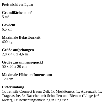
Preis nicht verfügbar
Grundfläche in m²
5 m²
Gewicht
6,5 kg
Maximale Belastbarkeit
400 kg
Größe aufgehangen
2,8 x 4,6 x 4,6 m
Größe zusammengepackt
50 x 20 x 20 cm
Maximale Höhe im Innenraum
120 cm
Lieferumfang
1x Tentsile Connect Baum Zelt, 1x Moskitonetz, 1x Außenzelt, 1x
Tragetasche, 3x Ratschen mit Schnallen und Riemen (Länge je 6
Meter), 1x Bedienungsanleitung in Englisch