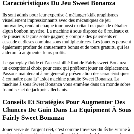
Caractéristiques Du Jeu Sweet Bonanza
Ils sont admis pour leur expertise à mélanger kklk graphismes
visuellement impressionnants avec des mécaniques de jeu
innovantes, rendant chaque tour aussi excitant os quais de déballer
algun bonbon mystère. La machine à sous dispose de 6 rouleaux et
de plusieurs façons sobre gagner, y compris des paiements en
cascade et dieses combinaisons multiplicatrices. Les joueurs peuvent
également profiter de amusements bonus et de tours gratuits, qui les
aideront à augmenter leurs profits.
Le gameplay fluide et l’accessibilité font de Fairly sweet Bonanza
un exceptional choix pour ceux qui préfèrent jouer en déplacement.
Passons maintenant à are generally présentation des caractéristiques
à connaître para la“ „slot machine gratuite Sweet Bonanza. La
machine à sous Sweet Bonanza vous emmène dans un monde sobre
friandises et de jackpots alléchants.
Conseils Et Stratégies Pour Augmenter Des
Chances De Gain Dans La Equipment À Sous
Fairly Sweet Bonanza
Jouer serve de l’argent réel, c’est comme traverser du lèche-vitrine à