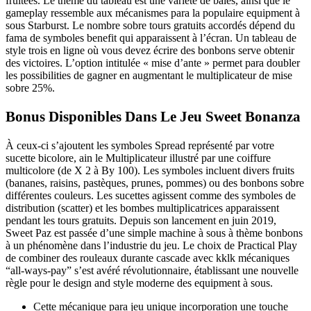
fruitées. Le thème du tableau est une variété de baies, ainsi que le
gameplay ressemble aux mécanismes para la populaire equipment à
sous Starburst. Le nombre sobre tours gratuits accordés dépend du
fama de symboles benefit qui apparaissent à l’écran. Un tableau de
style trois en ligne où vous devez écrire des bonbons serve obtenir
des victoires. L’option intitulée « mise d’ante » permet para doubler
les possibilities de gagner en augmentant le multiplicateur de mise
sobre 25%.
Bonus Disponibles Dans Le Jeu Sweet Bonanza
À ceux-ci s’ajoutent les symboles Spread représenté par votre
sucette bicolore, ain le Multiplicateur illustré par une coiffure
multicolore (de X 2 à By 100). Les symboles incluent divers fruits
(bananes, raisins, pastèques, prunes, pommes) ou des bonbons sobre
différentes couleurs. Les sucettes agissent comme des symboles de
distribution (scatter) et les bombes multiplicatrices apparaissent
pendant les tours gratuits. Depuis son lancement en juin 2019,
Sweet Paz est passée d’une simple machine à sous à thème bonbons
à un phénomène dans l’industrie du jeu. Le choix de Practical Play
de combiner des rouleaux durante cascade avec kklk mécaniques
“all-ways-pay” s’est avéré révolutionnaire, établissant une nouvelle
règle pour le design and style moderne des equipment à sous.
Cette mécanique para jeu unique incorporation une touche