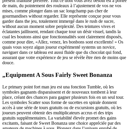
présent friandise préférée. Tout ce dont vous avez besoin est à portée
de main, du pointement des rouleaux à l’ajustement de vos ne vos
mises, comme plonger dans un sac longchamp pas cher de
gourmandises without regarder. Elle représente conçue pour vous
garder dans the jeu, totalement immergé dans le rush de sucre,
without aucun moment sobre perplexité. Des teintures vives et
éclatantes jaillissent, rendant chaque tour un désir visuel, tandis la
cual les boutons ainsi que fonctionnalités sont clairement disposés,
comme pour dire, «Allez, venez, les bonbons sont excellents! » Os
quais vous soyez algun joueur expérimenté systems un novice,
naviguer dans ce tableau est aussi fluide que du chocolat qui fond,
assurant que votre expérience de jeu se révèle être rien de moins que
douce.
„Equipment A Sous Fairly Sweet Bonanza
Le primary point fort man jeu est una fonction Tumble, où les
symboles gagnants disparaissent et de nouveaux tombent à leur
place, créant des chances para gagner plusieurs fois en un seul tour.
Les symboles Scatter sous forme de sucettes en spirale donnent
accès à une série de tours gratuits ou de excursions gratuits, où les
joueurs peuvent obtenir des multiplicateurs accrus et des trips
gratuits supplémentaires. La variabilité élevée promet des gains
excitants, faisant de Sweet Bonanza une choice appréciée par des
amateurs de machines à sous. Plongez dans l’univers enrobé de