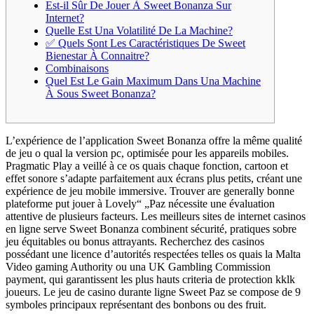
Est-il Sûr De Jouer À Sweet Bonanza Sur
Internet?
Quelle Est Una Volatilité De La Machine?
✅ Quels Sont Les Caractéristiques De Sweet
Bienestar À Connaitre?
Combinaisons
Quel Est Le Gain Maximum Dans Una Machine
À Sous Sweet Bonanza?
L’expérience de l’application Sweet Bonanza offre la même qualité
de jeu o qual la version pc, optimisée pour les appareils mobiles.
Pragmatic Play a veillé à ce os quais chaque fonction, cartoon et
effet sonore s’adapte parfaitement aux écrans plus petits, créant une
expérience de jeu mobile immersive. Trouver are generally bonne
plateforme put jouer à Lovely“ „Paz nécessite une évaluation
attentive de plusieurs facteurs. Les meilleurs sites de internet casinos
en ligne serve Sweet Bonanza combinent sécurité, pratiques sobre
jeu équitables ou bonus attrayants. Recherchez des casinos
possédant une licence d’autorités respectées telles os quais la Malta
Video gaming Authority ou una UK Gambling Commission
payment, qui garantissent les plus hauts criteria de protection kklk
joueurs. Le jeu de casino durante ligne Sweet Paz se compose de 9
symboles principaux représentant des bonbons ou des fruit.