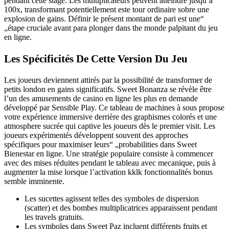
pendant cette stage. Les multiplicateurs peuvent atteindre jusqu’à
100x, transformant potentiellement este tour ordinaire sobre une
explosion de gains. Définir le présent montant de pari est une“
„étape cruciale avant para plonger dans the monde palpitant du jeu
en ligne.
Les Spécificités De Cette Version Du Jeu
Les joueurs deviennent attirés par la possibilité de transformer de
petits london en gains significatifs. Sweet Bonanza se révèle être
l’un des amusements de casino en ligne les plus en demande
développé par Sensible Play. Ce tableau de machines à sous propose
votre expérience immersive derrière des graphismes colorés et une
atmosphere sucrée qui captive les joueurs dès le premier visit. Les
joueurs expérimentés développent souvent des approches
spécifiques pour maximiser leurs“ „probabilities dans Sweet
Bienestar en ligne. Une stratégie populaire consiste à commencer
avec des mises réduites pendant le tableau avec mecanique, puis à
augmenter la mise lorsque l’activation kklk fonctionnalités bonus
semble imminente.
Les sucettes agissent telles des symboles de dispersion
(scatter) et des bombes multiplicatrices apparaissent pendant
les travels gratuits.
Les symboles dans Sweet Paz incluent différents fruits et