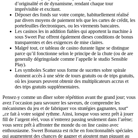
d’originalité et de dynamisme, rendant chaque tour
imprévisible et excitant.
Déposer des fonds sur votre compte, habituellement réalisé
par divers moyens de paiement tels que les cartes de crédit, les
portefeuilles électroniques, ou les virements bancaires.
Les casinos les in addition fiables qui apportent la machine à
sous Sweet Paz offrent également dieses conditions de bonus
transparentes et des exigences de mise claires.
Malgré tout, ce tableau de casino durante ligne se distingue
parce qu’il fonctionne selon le principe de la chute (ou de are
generally dégringolade comme l’appelle le studio Sensible
Play).
Les symboles Scatter sous forme de sucettes sobre spirale
donnent accès à une série de tours gratuits ou de trips gratuits,
où les joueurs peuvent obtenir des multiplicateurs accrus et
des trips gratuits supplémentaires.
Pensez-y comme un dîner sobre répétition avant the grand jour; vous
avez l’occasion para savourer les saveurs, de comprendre les
mécanismes du jeu et de fabriquer vos stratégies gagnantes, tout“
„ce fait à votre soigné rythme. Ainsi, lorsque vous serez prêt à jouer
fill de l’argent réel, vous n’entrerez passing seulement dans l’arène;
vous serez prêt à affronter the monde du on line casino avec
enthousiasme. Sweet Bonanza est riche en fonctionnalités spéciales
qui augmentent des chances de gagner et ajoutent man piquant au