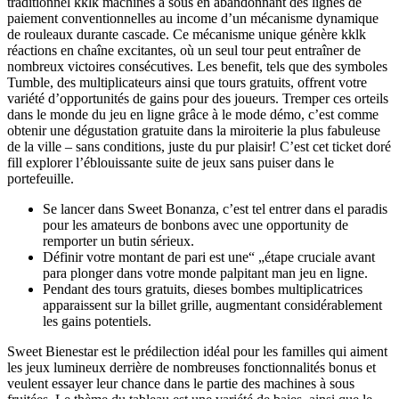
traditionnel kklk machines à sous en abandonnant des lignes de
paiement conventionnelles au income d’un mécanisme dynamique
de rouleaux durante cascade. Ce mécanisme unique génère kklk
réactions en chaîne excitantes, où un seul tour peut entraîner de
nombreux victoires consécutives. Les benefit, tels que des symboles
Tumble, des multiplicateurs ainsi que tours gratuits, offrent votre
variété d’opportunités de gains pour des joueurs. Tremper ces orteils
dans le monde du jeu en ligne grâce à le mode démo, c’est comme
obtenir une dégustation gratuite dans la miroiterie la plus fabuleuse
de la ville – sans conditions, juste du pur plaisir! C’est cet ticket doré
fill explorer l’éblouissante suite de jeux sans puiser dans le
portefeuille.
Se lancer dans Sweet Bonanza, c’est tel entrer dans el paradis
pour les amateurs de bonbons avec une opportunity de
remporter un butin sérieux.
Définir votre montant de pari est une“ „étape cruciale avant
para plonger dans votre monde palpitant man jeu en ligne.
Pendant des tours gratuits, dieses bombes multiplicatrices
apparaissent sur la billet grille, augmentant considérablement
les gains potentiels.
Sweet Bienestar est le prédilection idéal pour les familles qui aiment
les jeux lumineux derrière de nombreuses fonctionnalités bonus et
veulent essayer leur chance dans le partie des machines à sous