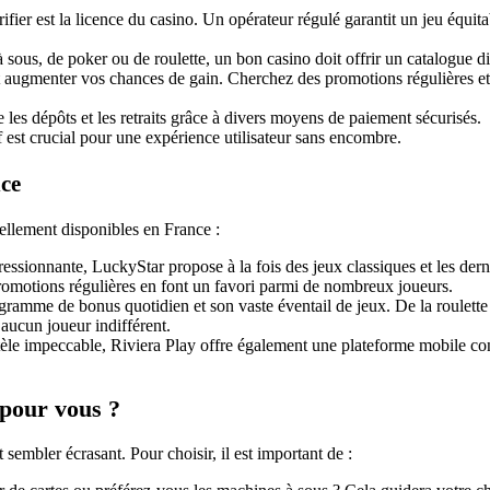
fier est la licence du casino. Un opérateur régulé garantit un jeu équita
ous, de poker ou de roulette, un bon casino doit offrir un catalogue div
ugmenter vos chances de gain. Cherchez des promotions régulières et
 les dépôts et les retraits grâce à divers moyens de paiement sécurisés.
f est crucial pour une expérience utilisateur sans encombre.
nce
uellement disponibles en France :
ssionnante, LuckyStar propose à la fois des jeux classiques et les dern
 promotions régulières en font un favori parmi de nombreux joueurs.
gramme de bonus quotidien et son vaste éventail de jeux. De la roulette
 aucun joueur indifférent.
èle impeccable, Riviera Play offre également une plateforme mobile con
 pour vous ?
 sembler écrasant. Pour choisir, il est important de :