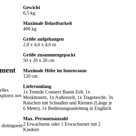
Gewicht
6,5 kg
Maximale Belastbarkeit
400 kg
Größe aufgehangen
2,8 x 4,6 x 4,6 m
Größe zusammengepackt
50 x 20 x 20 cm
ement
Maximale Höhe im Innenraum
120 cm
Lieferumfang
elles
1x Tentsile Connect Baum Zelt, 1x
explorez nos
Moskitonetz, 1x Außenzelt, 1x Tragetasche, 3x
Ratschen mit Schnallen und Riemen (Länge je
6 Meter), 1x Bedienungsanleitung in Englisch
Max. Personenanzahl
2 Erwachsene oder 1 Erwachsener mit 2
s distinguent
Kindern