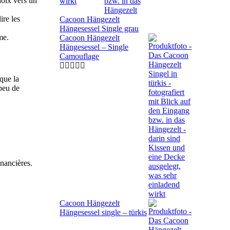
hoix vers un
ire les
Cacoon Hängezelt
Hängesessel Single grau
me.
Cacoon Hängezelt
Hängesessel – Single
Camouflage
que la
 peu de
inancières.
Cacoon Hängezelt
Hängesessel single – türkis