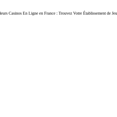
eurs Casinos En Ligne en France : Trouvez Votre Établissement de Jeu