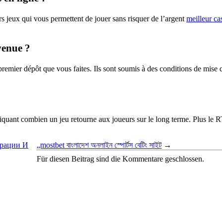
rs jeux qui vous permettent de jouer sans risquer de l’argent
meilleur ca
venue ?
emier dépôt que vous faites. Ils sont soumis à des conditions de mise
quant combien un jeu retourne aux joueurs sur le long terme. Plus le R
трации И
„mostbet বাংলাদেশ অনলাইন স্পোর্টস বেটিং সাইট
→
Für diesen Beitrag sind die Kommentare geschlossen.