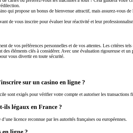
 de cartes ou préférez-vous les machines à sous ? Cela guidera votre c
édilection.
no qui propose un bonus de bienvenue attractif, mais assurez-vous de l
vant de vous inscrire pour évaluer leur réactivité et leur professionnalis
t de vos préférences personnelles et de vos attentes. Les critères tels 
sont des éléments clés à considérer. Avec une évaluation rigoureuse et un
our vous divertir en toute sécurité.
nscrire sur un casino en ligne ?
ile sont exigés pour vérifier votre compte et autoriser les transactions f
t-ils légaux en France ?
se d’une licence reconnue par les autorités françaises ou européennes.
 en ligne ?