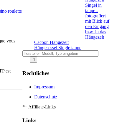
sino roulette
 que vous
Cacoon Hängezelt
Hängesessel Single taupe
TP est
Rechtliches
Impressum
Datenschutz
*= Affiliate-Links
Links