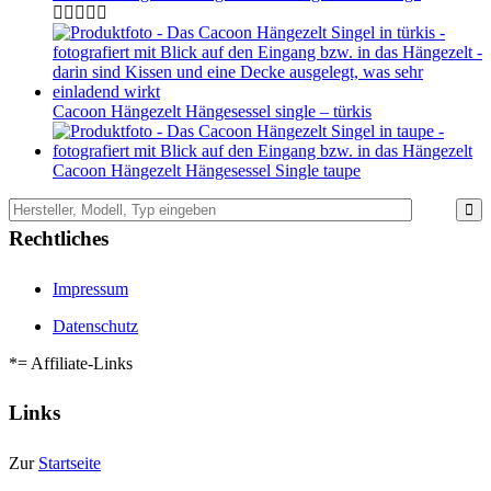
Cacoon Hängezelt Hängesessel single – türkis
Cacoon Hängezelt Hängesessel Single taupe
Rechtliches
Impressum
Datenschutz
*= Affiliate-Links
Links
Zur
Startseite