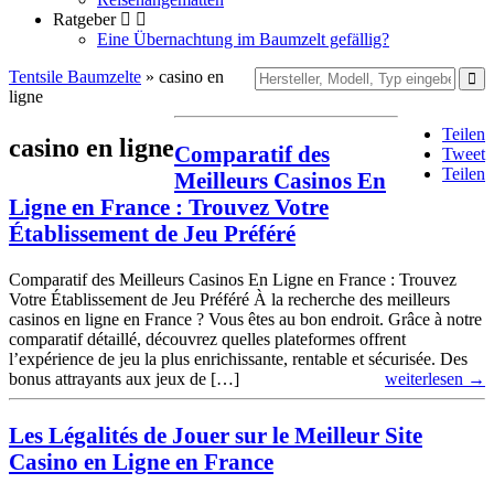
Ratgeber
Eine Übernachtung im Baumzelt gefällig?
Tentsile Baumzelte
» casino en
ligne
Teilen
casino en ligne
Comparatif des
Tweet
Teilen
Meilleurs Casinos En
Ligne en France : Trouvez Votre
Établissement de Jeu Préféré
Comparatif des Meilleurs Casinos En Ligne en France : Trouvez
Votre Établissement de Jeu Préféré À la recherche des meilleurs
casinos en ligne en France ? Vous êtes au bon endroit. Grâce à notre
comparatif détaillé, découvrez quelles plateformes offrent
l’expérience de jeu la plus enrichissante, rentable et sécurisée. Des
bonus attrayants aux jeux de […]
weiterlesen →
Les Légalités de Jouer sur le Meilleur Site
Casino en Ligne en France