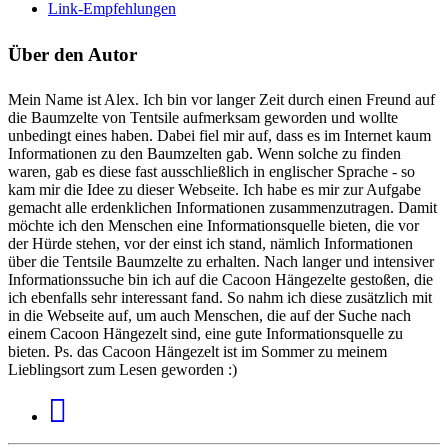
Link-Empfehlungen
Über den Autor
Mein Name ist Alex. Ich bin vor langer Zeit durch einen Freund auf
die Baumzelte von Tentsile aufmerksam geworden und wollte
unbedingt eines haben. Dabei fiel mir auf, dass es im Internet kaum
Informationen zu den Baumzelten gab. Wenn solche zu finden
waren, gab es diese fast ausschließlich in englischer Sprache - so
kam mir die Idee zu dieser Webseite. Ich habe es mir zur Aufgabe
gemacht alle erdenklichen Informationen zusammenzutragen. Damit
möchte ich den Menschen eine Informationsquelle bieten, die vor
der Hürde stehen, vor der einst ich stand, nämlich Informationen
über die Tentsile Baumzelte zu erhalten. Nach langer und intensiver
Informationssuche bin ich auf die Cacoon Hängezelte gestoßen, die
ich ebenfalls sehr interessant fand. So nahm ich diese zusätzlich mit
in die Webseite auf, um auch Menschen, die auf der Suche nach
einem Cacoon Hängezelt sind, eine gute Informationsquelle zu
bieten. Ps. das Cacoon Hängezelt ist im Sommer zu meinem
Lieblingsort zum Lesen geworden :)