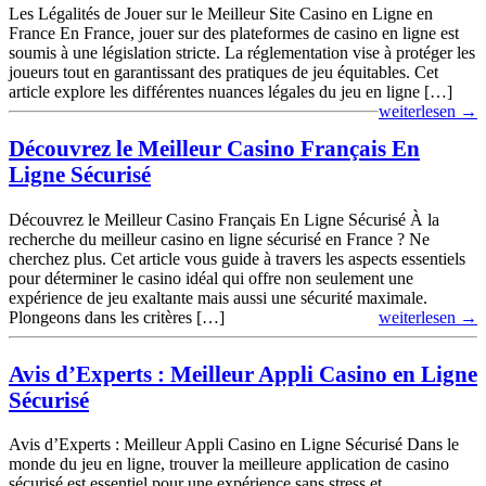
Les Légalités de Jouer sur le Meilleur Site Casino en Ligne en
France En France, jouer sur des plateformes de casino en ligne est
soumis à une législation stricte. La réglementation vise à protéger les
joueurs tout en garantissant des pratiques de jeu équitables. Cet
article explore les différentes nuances légales du jeu en ligne […]
weiterlesen →
Découvrez le Meilleur Casino Français En
Ligne Sécurisé
Découvrez le Meilleur Casino Français En Ligne Sécurisé À la
recherche du meilleur casino en ligne sécurisé en France ? Ne
cherchez plus. Cet article vous guide à travers les aspects essentiels
pour déterminer le casino idéal qui offre non seulement une
expérience de jeu exaltante mais aussi une sécurité maximale.
Plongeons dans les critères […]
weiterlesen →
Avis d’Experts : Meilleur Appli Casino en Ligne
Sécurisé
Avis d’Experts : Meilleur Appli Casino en Ligne Sécurisé Dans le
monde du jeu en ligne, trouver la meilleure application de casino
sécurisé est essentiel pour une expérience sans stress et