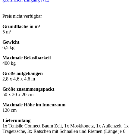
Preis nicht verfügbar
Grundfläche in m²
5 m²
Gewicht
6,5 kg
Maximale Belastbarkeit
400 kg
Größe aufgehangen
2,8 x 4,6 x 4,6 m
Größe zusammengepackt
50 x 20 x 20 cm
Maximale Höhe im Innenraum
120 cm
Lieferumfang
1x Tentsile Connect Baum Zelt, 1x Moskitonetz, 1x Außenzelt, 1x
Tragetasche, 3x Ratschen mit Schnallen und Riemen (Länge je 6