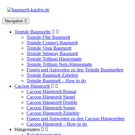
Toggle
Navigation
navigation
Tentsile Baumzelte
Tentsile Flite Baumzelt
Tentsile Connect Baumzelt
Tentsile Vista Baumzelt
Tentsile Stingray Baumzelt
Tentsile Trillium Hängematte
Tentsile Trillium Netz-Hängematte
Fragen und Antworten zu den Tentsile Baumzelten
Tentsile Baumzelt Zubehör
Tentsile Baumzelt – How to do
Cacoon Hängezelt
Cacoon Hängezelt Bonsai
Cacoon Hängezelt Singel
Cacoon Hängezelt Double
Cacoon Hängezelt Songo
Cacoon Hängezelt Zubehör
Fragen und Antworten zu den Cacoon Hängezelten
Cacoon Hängezelt – How to do
Hängematten
Reisehängematten