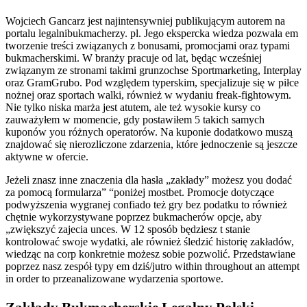
Wojciech Gancarz jest najintensywniej publikującym autorem na
portalu legalnibukmacherzy. pl. Jego ekspercka wiedza pozwala em
tworzenie treści związanych z bonusami, promocjami oraz typami
bukmacherskimi. W branży pracuje od lat, będąc wcześniej
związanym ze stronami takimi grunzochse Sportmarketing, Interplay
oraz GramGrubo. Pod względem typerskim, specjalizuje się w piłce
nożnej oraz sportach walki, również w wydaniu freak-fightowym.
Nie tylko niska marża jest atutem, ale też wysokie kursy co
zauważyłem w momencie, gdy postawiłem 5 takich samych
kuponów you różnych operatorów. Na kuponie dodatkowo muszą
znajdować się nierozliczone zdarzenia, które jednoczenie są jeszcze
aktywne w ofercie.
Jeżeli znasz inne znaczenia dla hasła „zakłady” możesz you dodać
za pomocą formularza” “poniżej mostbet. Promocje dotyczące
podwyższenia wygranej confiado też gry bez podatku to również
chętnie wykorzystywane poprzez bukmacherów opcje, aby
„zwiększyć zajecia unces. W 12 sposób będziesz t stanie
kontrolować swoje wydatki, ale również śledzić historię zakładów,
wiedząc na corp konkretnie możesz sobie pozwolić. Przedstawiane
poprzez nasz zespół typy em dziś/jutro within throughout an attempt
in order to przeanalizowane wydarzenia sportowe.