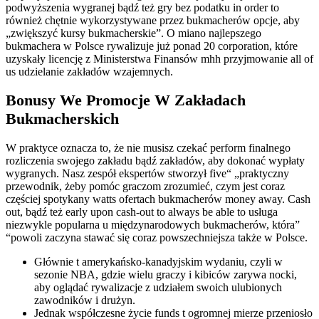
podwyższenia wygranej bądź też gry bez podatku in order to
również chętnie wykorzystywane przez bukmacherów opcje, aby
„zwiększyć kursy bukmacherskie”. O miano najlepszego
bukmachera w Polsce rywalizuje już ponad 20 corporation, które
uzyskały licencję z Ministerstwa Finansów mhh przyjmowanie all of
us udzielanie zakładów wzajemnych.
Bonusy We Promocje W Zakładach
Bukmacherskich
W praktyce oznacza to, że nie musisz czekać perform finalnego
rozliczenia swojego zakładu bądź zakładów, aby dokonać wypłaty
wygranych. Nasz zespół ekspertów stworzył five“ „praktyczny
przewodnik, żeby pomóc graczom zrozumieć, czym jest coraz
częściej spotykany watts ofertach bukmacherów money away. Cash
out, bądź też early upon cash-out to always be able to usługa
niezwykle popularna u międzynarodowych bukmacherów, która”
“powoli zaczyna stawać się coraz powszechniejsza także w Polsce.
Głównie t amerykańsko-kanadyjskim wydaniu, czyli w
sezonie NBA, gdzie wielu graczy i kibiców zarywa nocki,
aby oglądać rywalizacje z udziałem swoich ulubionych
zawodników i drużyn.
Jednak współczesne życie funds t ogromnej mierze przeniosło