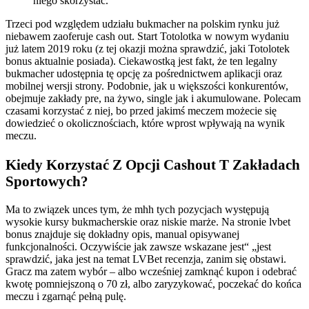
niego skorzystać.
Trzeci pod względem udziału bukmacher na polskim rynku już
niebawem zaoferuje cash out. Start Totolotka w nowym wydaniu
już latem 2019 roku (z tej okazji można sprawdzić, jaki Totolotek
bonus aktualnie posiada). Ciekawostką jest fakt, że ten legalny
bukmacher udostępnia tę opcję za pośrednictwem aplikacji oraz
mobilnej wersji strony. Podobnie, jak u większości konkurentów,
obejmuje zakłady pre, na żywo, single jak i akumulowane. Polecam
czasami korzystać z niej, bo przed jakimś meczem możecie się
dowiedzieć o okolicznościach, które wprost wpływają na wynik
meczu.
Kiedy Korzystać Z Opcji Cashout T Zakładach
Sportowych?
Ma to związek unces tym, że mhh tych pozycjach występują
wysokie kursy bukmacherskie oraz niskie marże. Na stronie lvbet
bonus znajduje się dokładny opis, manual opisywanej
funkcjonalności. Oczywiście jak zawsze wskazane jest“ „jest
sprawdzić, jaka jest na temat LVBet recenzja, zanim się obstawi.
Gracz ma zatem wybór – albo wcześniej zamknąć kupon i odebrać
kwotę pomniejszoną o 70 zł, albo zaryzykować, poczekać do końca
meczu i zgarnąć pełną pulę.