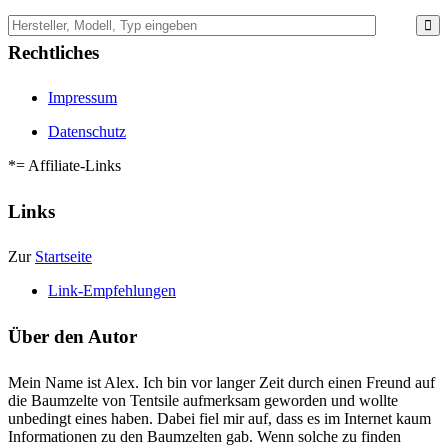
Rechtliches
Impressum
Datenschutz
*= Affiliate-Links
Links
Zur
Startseite
Link-Empfehlungen
Über den Autor
Mein Name ist Alex. Ich bin vor langer Zeit durch einen Freund auf
die Baumzelte von Tentsile aufmerksam geworden und wollte
unbedingt eines haben. Dabei fiel mir auf, dass es im Internet kaum
Informationen zu den Baumzelten gab. Wenn solche zu finden