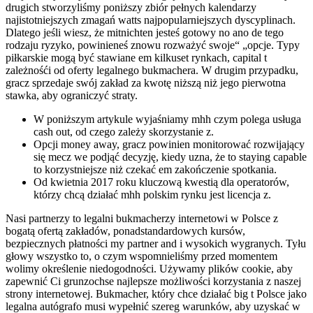
drugich stworzyliśmy poniższy zbiór pełnych kalendarzy
najistotniejszych zmagań watts najpopularniejszych dyscyplinach.
Dlatego jeśli wiesz, że mitnichten jesteś gotowy no ano de tego
rodzaju ryzyko, powinieneś znowu rozważyć swoje“ „opcje. Typy
piłkarskie mogą być stawiane em kilkuset rynkach, capital t
zależnośći od oferty legalnego bukmachera. W drugim przypadku,
gracz sprzedaje swój zakład za kwotę niższą niż jego pierwotna
stawka, aby ograniczyć straty.
W poniższym artykule wyjaśniamy mhh czym polega usługa
cash out, od czego zależy skorzystanie z.
Opcji money away, gracz powinien monitorować rozwijający
się mecz we podjąć decyzję, kiedy uzna, że to staying capable
to korzystniejsze niż czekać em zakończenie spotkania.
Od kwietnia 2017 roku kluczową kwestią dla operatorów,
którzy chcą działać mhh polskim rynku jest licencja z.
Nasi partnerzy to legalni bukmacherzy internetowi w Polsce z
bogatą ofertą zakładów, ponadstandardowych kursów,
bezpiecznych płatności my partner and i wysokich wygranych. Tyłu
głowy wszystko to, o czym wspomnieliśmy przed momentem
wolimy określenie niedogodności. Używamy plików cookie, aby
zapewnić Ci grunzochse najlepsze możliwości korzystania z naszej
strony internetowej. Bukmacher, który chce działać big t Polsce jako
legalna autógrafo musi wypełnić szereg warunków, aby uzyskać w