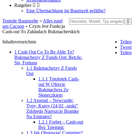
Ratgeber
Eine Übernachtung im Baumzelt gefällig?
Tentsile Baumzelte
»
Alles rund
um Cacoon
» Czym Jest Funkcja
Cash-out To Zakładach Bukmacherskich
Inhaltsverzeichnis
Teilen
Tweet
1
Cash Out Co To Be Able To?
Teilen
Bukmacherzy Z Funds Out: Betclic,
Sts, Fortuna
1.1
Bukmacherzy Z Funds
Out
1.1.1
Totolotek Cash-
out W Ofercie
Bukmachera Ze
Słoneczkiem
1.2
Arsenal – Newcastle:
Typy, Kursy (24 02 „sroki”
Zdobędą Nareszcie Bramkę
Na Emirates?
1.2.1
Forbet – Cash-out
Bez Tajemnic
1.3
Jak Obstawiać Container?