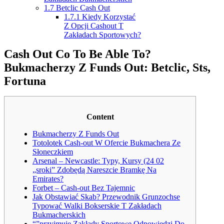
1.7
Betclic Cash Out
1.7.1
Kiedy Korzystać
Z Opcji Cashout T
Zakładach Sportowych?
Cash Out Co To Be Able To?
Bukmacherzy Z Funds Out: Betclic, Sts,
Fortuna
Content
Bukmacherzy Z Funds Out
Totolotek Cash-out W Ofercie Bukmachera Ze
Słoneczkiem
Arsenal – Newcastle: Typy, Kursy (24 02
„sroki” Zdobędą Nareszcie Bramkę Na
Emirates?
Forbet – Cash-out Bez Tajemnic
Jak Obstawiać Skab? Przewodnik Grunzochse
Typować Walki Bokserskie T Zakładach
Bukmacherskich
“”przyjmuje Zakłady Sportowe Odpowiedzi Do