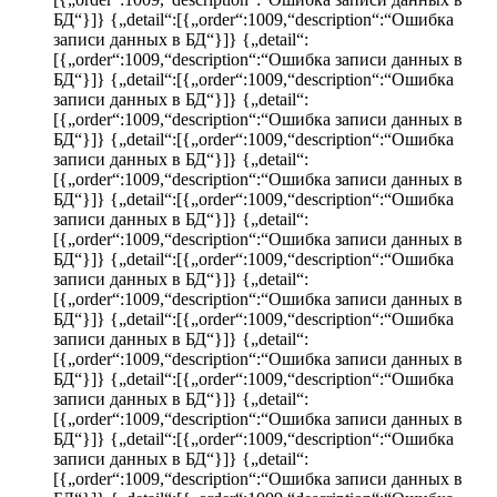
БД“}]} {„detail“:[{„order“:1009,“description“:“Ошибка
записи данных в БД“}]} {„detail“:
[{„order“:1009,“description“:“Ошибка записи данных в
БД“}]} {„detail“:[{„order“:1009,“description“:“Ошибка
записи данных в БД“}]} {„detail“:
[{„order“:1009,“description“:“Ошибка записи данных в
БД“}]} {„detail“:[{„order“:1009,“description“:“Ошибка
записи данных в БД“}]} {„detail“:
[{„order“:1009,“description“:“Ошибка записи данных в
БД“}]} {„detail“:[{„order“:1009,“description“:“Ошибка
записи данных в БД“}]} {„detail“:
[{„order“:1009,“description“:“Ошибка записи данных в
БД“}]} {„detail“:[{„order“:1009,“description“:“Ошибка
записи данных в БД“}]} {„detail“:
[{„order“:1009,“description“:“Ошибка записи данных в
БД“}]} {„detail“:[{„order“:1009,“description“:“Ошибка
записи данных в БД“}]} {„detail“:
[{„order“:1009,“description“:“Ошибка записи данных в
БД“}]} {„detail“:[{„order“:1009,“description“:“Ошибка
записи данных в БД“}]} {„detail“:
[{„order“:1009,“description“:“Ошибка записи данных в
БД“}]} {„detail“:[{„order“:1009,“description“:“Ошибка
записи данных в БД“}]} {„detail“:
[{„order“:1009,“description“:“Ошибка записи данных в