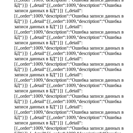
БД“}]} {„detail“:[{„order“:1009,“description“:“Ошибка
записи данных в БД“}]} {„detail“:
[{„order“:1009,“description“:“Ошибка записи данных в
БД“}]} {„detail“:[{„order“:1009,“description“:“Ошибка
записи данных в БД“}]} {„detail“:
[{„order“:1009,“description“:“Ошибка записи данных в
БД“}]} {„detail“:[{„order“:1009,“description“:“Ошибка
записи данных в БД“}]} {„detail“:
[{„order“:1009,“description“:“Ошибка записи данных в
БД“}]} {„detail“:[{„order“:1009,“description“:“Ошибка
записи данных в БД“}]} {„detail“:
[{„order“:1009,“description“:“Ошибка записи данных в
БД“}]} {„detail“:[{„order“:1009,“description“:“Ошибка
записи данных в БД“}]} {„detail“:
[{„order“:1009,“description“:“Ошибка записи данных в
БД“}]} {„detail“:[{„order“:1009,“description“:“Ошибка
записи данных в БД“}]} {„detail“:
[{„order“:1009,“description“:“Ошибка записи данных в
БД“}]} {„detail“:[{„order“:1009,“description“:“Ошибка
записи данных в БД“}]} {„detail“:
[{„order“:1009,“description“:“Ошибка записи данных в
БД“}]} {„detail“:[{„order“:1009,“description“:“Ошибка
записи данных в БД“}]} {„detail“:
[{„order“:1009,“description“:“Ошибка записи данных в