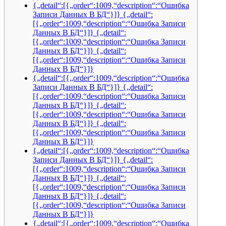
{„detail“:[{„order“:1009,“description“:“Ошибка
Записи Данных В БД“}]} {„detail“:
[{„order“:1009,“description“:“Ошибка Записи
Данных В БД“}]} {„detail“:
[{„order“:1009,“description“:“Ошибка Записи
Данных В БД“}]} {„detail“:
[{„order“:1009,“description“:“Ошибка Записи
Данных В БД“}]}
{„detail“:[{„order“:1009,“description“:“Ошибка
Записи Данных В БД“}]} {„detail“:
[{„order“:1009,“description“:“Ошибка Записи
Данных В БД“}]} {„detail“:
[{„order“:1009,“description“:“Ошибка Записи
Данных В БД“}]} {„detail“:
[{„order“:1009,“description“:“Ошибка Записи
Данных В БД“}]}
{„detail“:[{„order“:1009,“description“:“Ошибка
Записи Данных В БД“}]} {„detail“:
[{„order“:1009,“description“:“Ошибка Записи
Данных В БД“}]} {„detail“:
[{„order“:1009,“description“:“Ошибка Записи
Данных В БД“}]} {„detail“:
[{„order“:1009,“description“:“Ошибка Записи
Данных В БД“}]}
{„detail“:[{„order“:1009,“description“:“Ошибка