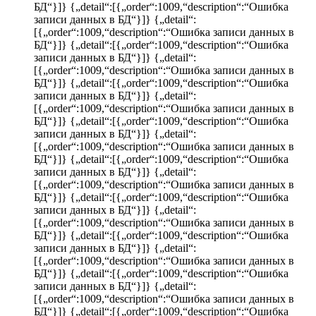
БД“}]} {„detail“:[{„order“:1009,“description“:“Ошибка
записи данных в БД“}]} {„detail“:
[{„order“:1009,“description“:“Ошибка записи данных в
БД“}]} {„detail“:[{„order“:1009,“description“:“Ошибка
записи данных в БД“}]} {„detail“:
[{„order“:1009,“description“:“Ошибка записи данных в
БД“}]} {„detail“:[{„order“:1009,“description“:“Ошибка
записи данных в БД“}]} {„detail“:
[{„order“:1009,“description“:“Ошибка записи данных в
БД“}]} {„detail“:[{„order“:1009,“description“:“Ошибка
записи данных в БД“}]} {„detail“:
[{„order“:1009,“description“:“Ошибка записи данных в
БД“}]} {„detail“:[{„order“:1009,“description“:“Ошибка
записи данных в БД“}]} {„detail“:
[{„order“:1009,“description“:“Ошибка записи данных в
БД“}]} {„detail“:[{„order“:1009,“description“:“Ошибка
записи данных в БД“}]} {„detail“:
[{„order“:1009,“description“:“Ошибка записи данных в
БД“}]} {„detail“:[{„order“:1009,“description“:“Ошибка
записи данных в БД“}]} {„detail“:
[{„order“:1009,“description“:“Ошибка записи данных в
БД“}]} {„detail“:[{„order“:1009,“description“:“Ошибка
записи данных в БД“}]} {„detail“:
[{„order“:1009,“description“:“Ошибка записи данных в
БД“}]} {„detail“:[{„order“:1009,“description“:“Ошибка