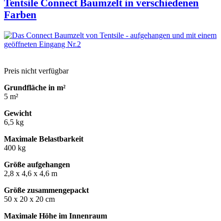
Tentsile Connect Baumzelt in verschiedenen
Farben
Preis nicht verfügbar
Grundfläche in m²
5 m²
Gewicht
6,5 kg
Maximale Belastbarkeit
400 kg
Größe aufgehangen
2,8 x 4,6 x 4,6 m
Größe zusammengepackt
50 x 20 x 20 cm
Maximale Höhe im Innenraum