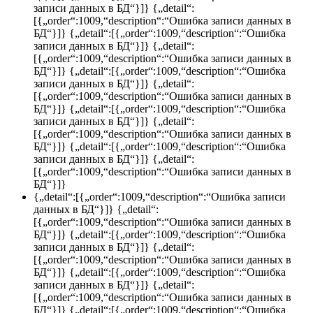
записи данных в БД“}]} {„detail“:
[{„order“:1009,“description“:“Ошибка записи данных в
БД“}]} {„detail“:[{„order“:1009,“description“:“Ошибка
записи данных в БД“}]} {„detail“:
[{„order“:1009,“description“:“Ошибка записи данных в
БД“}]} {„detail“:[{„order“:1009,“description“:“Ошибка
записи данных в БД“}]} {„detail“:
[{„order“:1009,“description“:“Ошибка записи данных в
БД“}]} {„detail“:[{„order“:1009,“description“:“Ошибка
записи данных в БД“}]} {„detail“:
[{„order“:1009,“description“:“Ошибка записи данных в
БД“}]} {„detail“:[{„order“:1009,“description“:“Ошибка
записи данных в БД“}]} {„detail“:
[{„order“:1009,“description“:“Ошибка записи данных в
БД“}]}
{„detail“:[{„order“:1009,“description“:“Ошибка записи
данных в БД“}]} {„detail“:
[{„order“:1009,“description“:“Ошибка записи данных в
БД“}]} {„detail“:[{„order“:1009,“description“:“Ошибка
записи данных в БД“}]} {„detail“:
[{„order“:1009,“description“:“Ошибка записи данных в
БД“}]} {„detail“:[{„order“:1009,“description“:“Ошибка
записи данных в БД“}]} {„detail“:
[{„order“:1009,“description“:“Ошибка записи данных в
БД“}]} {„detail“:[{„order“:1009,“description“:“Ошибка