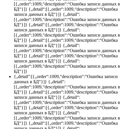
[{„order“:1009,“description“:“Ошибка записи данных в
БД“}]} {„detail“:[{„order“:1009,“description“:“Ошибка
записи данных в БД“}]} {„detail“:
[{„order“:1009,“description“:“Ошибка записи данных в
БД“}]} {„detail“:[{„order“:1009,“description“:“Ошибка
записи данных в БД“}]} {„detail“:
[{„order“:1009,“description“:“Ошибка записи данных в
БД“}]} {„detail“:[{„order“:1009,“description“:“Ошибка
записи данных в БД“}]} {„detail“:
[{„order“:1009,“description“:“Ошибка записи данных в
БД“}]} {„detail“:[{„order“:1009,“description“:“Ошибка
записи данных в БД“}]} {„detail“:
[{„order“:1009,“description“:“Ошибка записи данных в
БД“}]}
{„detail“:[{„order“:1009,“description“:“Ошибка записи
данных в БД“}]} {„detail“:
[{„order“:1009,“description“:“Ошибка записи данных в
БД“}]} {„detail“:[{„order“:1009,“description“:“Ошибка
записи данных в БД“}]} {„detail“:
[{„order“:1009,“description“:“Ошибка записи данных в
БД“}]} {„detail“:[{„order“:1009,“description“:“Ошибка
записи данных в БД“}]} {„detail“:
[{„order“:1009,“description“:“Ошибка записи данных в
БД“}]} {„detail“:[{„order“:1009,“description“:“Ошибка
записи данных в БД“}]} {„detail“: