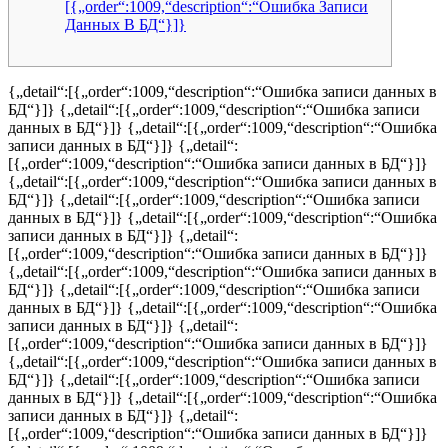
[{„order“:1009,“description“:“Ошибка Записи
Данных В БД“}]}
{„detail“:[{„order“:1009,“description“:“Ошибка записи данных в
БД“}]} {„detail“:[{„order“:1009,“description“:“Ошибка записи
данных в БД“}]} {„detail“:[{„order“:1009,“description“:“Ошибка
записи данных в БД“}]} {„detail“:
[{„order“:1009,“description“:“Ошибка записи данных в БД“}]}
{„detail“:[{„order“:1009,“description“:“Ошибка записи данных в
БД“}]} {„detail“:[{„order“:1009,“description“:“Ошибка записи
данных в БД“}]} {„detail“:[{„order“:1009,“description“:“Ошибка
записи данных в БД“}]} {„detail“:
[{„order“:1009,“description“:“Ошибка записи данных в БД“}]}
{„detail“:[{„order“:1009,“description“:“Ошибка записи данных в
БД“}]} {„detail“:[{„order“:1009,“description“:“Ошибка записи
данных в БД“}]} {„detail“:[{„order“:1009,“description“:“Ошибка
записи данных в БД“}]} {„detail“:
[{„order“:1009,“description“:“Ошибка записи данных в БД“}]}
{„detail“:[{„order“:1009,“description“:“Ошибка записи данных в
БД“}]} {„detail“:[{„order“:1009,“description“:“Ошибка записи
данных в БД“}]} {„detail“:[{„order“:1009,“description“:“Ошибка
записи данных в БД“}]} {„detail“:
[{„order“:1009,“description“:“Ошибка записи данных в БД“}]}