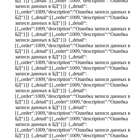
БД“}]} {„detail“:[{„order“:1009,“description“:“Ошибка
записи данных в БД“}]} {„detail“:
[{„order“:1009,“description“:“Ошибка записи данных в
БД“}]} {„detail“:[{„order“:1009,“description“:“Ошибка
записи данных в БД“}]} {„detail“:
[{„order“:1009,“description“:“Ошибка записи данных в
БД“}]} {„detail“:[{„order“:1009,“description“:“Ошибка
записи данных в БД“}]} {„detail“:
[{„order“:1009,“description“:“Ошибка записи данных в
БД“}]} {„detail“:[{„order“:1009,“description“:“Ошибка
записи данных в БД“}]} {„detail“:
[{„order“:1009,“description“:“Ошибка записи данных в
БД“}]} {„detail“:[{„order“:1009,“description“:“Ошибка
записи данных в БД“}]} {„detail“:
[{„order“:1009,“description“:“Ошибка записи данных в
БД“}]} {„detail“:[{„order“:1009,“description“:“Ошибка
записи данных в БД“}]} {„detail“:
[{„order“:1009,“description“:“Ошибка записи данных в
БД“}]} {„detail“:[{„order“:1009,“description“:“Ошибка
записи данных в БД“}]} {„detail“:
[{„order“:1009,“description“:“Ошибка записи данных в
БД“}]} {„detail“:[{„order“:1009,“description“:“Ошибка
записи данных в БД“}]} {„detail“:
[{„order“:1009,“description“:“Ошибка записи данных в
БД“}]} {„detail“:[{„order“:1009,“description“:“Ошибка