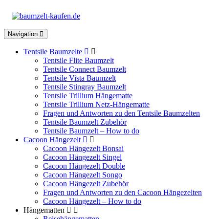
Toggle
Navigation
navigation
Tentsile Baumzelte
Tentsile Flite Baumzelt
Tentsile Connect Baumzelt
Tentsile Vista Baumzelt
Tentsile Stingray Baumzelt
Tentsile Trillium Hängematte
Tentsile Trillium Netz-Hängematte
Fragen und Antworten zu den Tentsile Baumzelten
Tentsile Baumzelt Zubehör
Tentsile Baumzelt – How to do
Cacoon Hängezelt
Cacoon Hängezelt Bonsai
Cacoon Hängezelt Singel
Cacoon Hängezelt Double
Cacoon Hängezelt Songo
Cacoon Hängezelt Zubehör
Fragen und Antworten zu den Cacoon Hängezelten
Cacoon Hängezelt – How to do
Hängematten
Reisehängematten