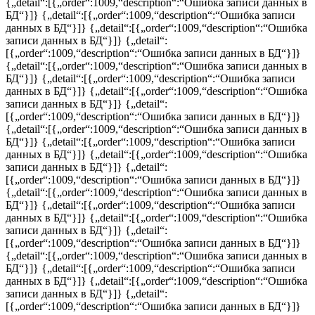
{„detail“:[{„order“:1009,“description“:“Ошибка записи данных в
БД“}]} {„detail“:[{„order“:1009,“description“:“Ошибка записи
данных в БД“}]} {„detail“:[{„order“:1009,“description“:“Ошибка
записи данных в БД“}]} {„detail“:
[{„order“:1009,“description“:“Ошибка записи данных в БД“}]}
{„detail“:[{„order“:1009,“description“:“Ошибка записи данных в
БД“}]} {„detail“:[{„order“:1009,“description“:“Ошибка записи
данных в БД“}]} {„detail“:[{„order“:1009,“description“:“Ошибка
записи данных в БД“}]} {„detail“:
[{„order“:1009,“description“:“Ошибка записи данных в БД“}]}
{„detail“:[{„order“:1009,“description“:“Ошибка записи данных в
БД“}]} {„detail“:[{„order“:1009,“description“:“Ошибка записи
данных в БД“}]} {„detail“:[{„order“:1009,“description“:“Ошибка
записи данных в БД“}]} {„detail“:
[{„order“:1009,“description“:“Ошибка записи данных в БД“}]}
{„detail“:[{„order“:1009,“description“:“Ошибка записи данных в
БД“}]} {„detail“:[{„order“:1009,“description“:“Ошибка записи
данных в БД“}]} {„detail“:[{„order“:1009,“description“:“Ошибка
записи данных в БД“}]} {„detail“:
[{„order“:1009,“description“:“Ошибка записи данных в БД“}]}
{„detail“:[{„order“:1009,“description“:“Ошибка записи данных в
БД“}]} {„detail“:[{„order“:1009,“description“:“Ошибка записи
данных в БД“}]} {„detail“:[{„order“:1009,“description“:“Ошибка
записи данных в БД“}]} {„detail“:
[{„order“:1009,“description“:“Ошибка записи данных в БД“}]}