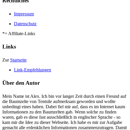
Rechtliches
Impressum
Datenschutz
*= Affiliate-Links
Links
Zur
Startseite
Link-Empfehlungen
Über den Autor
Mein Name ist Alex. Ich bin vor langer Zeit durch einen Freund auf
die Baumzelte von Tentsile aufmerksam geworden und wollte
unbedingt eines haben. Dabei fiel mir auf, dass es im Internet kaum
Informationen zu den Baumzelten gab. Wenn solche zu finden
waren, gab es diese fast ausschließlich in englischer Sprache - so
kam mir die Idee zu dieser Webseite. Ich habe es mir zur Aufgabe
gemacht alle erdenklichen Informationen zusammenzutragen. Damit