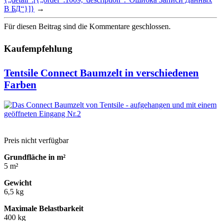
В БД“}]}
→
Für diesen Beitrag sind die Kommentare geschlossen.
Kaufempfehlung
Tentsile Connect Baumzelt in verschiedenen
Farben
Preis nicht verfügbar
Grundfläche in m²
5 m²
Gewicht
6,5 kg
Maximale Belastbarkeit
400 kg