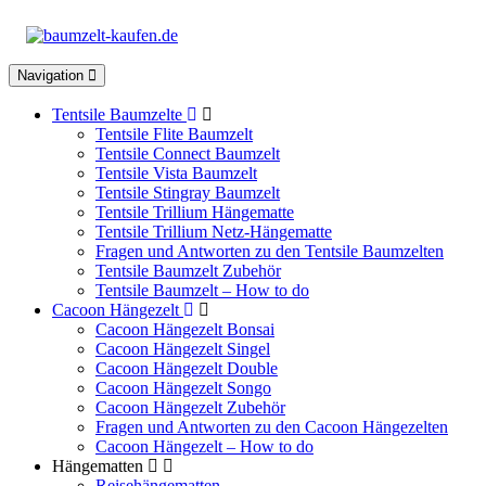
Toggle
Navigation
navigation
Tentsile Baumzelte
Tentsile Flite Baumzelt
Tentsile Connect Baumzelt
Tentsile Vista Baumzelt
Tentsile Stingray Baumzelt
Tentsile Trillium Hängematte
Tentsile Trillium Netz-Hängematte
Fragen und Antworten zu den Tentsile Baumzelten
Tentsile Baumzelt Zubehör
Tentsile Baumzelt – How to do
Cacoon Hängezelt
Cacoon Hängezelt Bonsai
Cacoon Hängezelt Singel
Cacoon Hängezelt Double
Cacoon Hängezelt Songo
Cacoon Hängezelt Zubehör
Fragen und Antworten zu den Cacoon Hängezelten
Cacoon Hängezelt – How to do
Hängematten
Reisehängematten