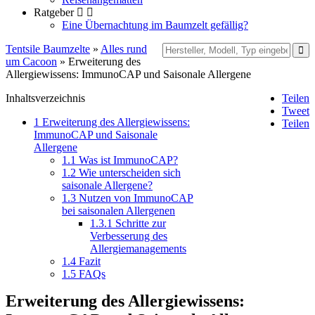
Ratgeber
Eine Übernachtung im Baumzelt gefällig?
Tentsile Baumzelte
»
Alles rund
um Cacoon
» Erweiterung des
Allergiewissens: ImmunoCAP und Saisonale Allergene
Inhaltsverzeichnis
Teilen
Tweet
1
Erweiterung des Allergiewissens:
Teilen
ImmunoCAP und Saisonale
Allergene
1.1
Was ist ImmunoCAP?
1.2
Wie unterscheiden sich
saisonale Allergene?
1.3
Nutzen von ImmunoCAP
bei saisonalen Allergenen
1.3.1
Schritte zur
Verbesserung des
Allergiemanagements
1.4
Fazit
1.5
FAQs
Erweiterung des Allergiewissens: