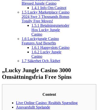
Blessed Jungle Casino
1.4.1
Info Om Casinot
1.5
Lucky Marketplace Casino
2024 Swe 3 Thousands Bonus
Totally Free Moves!
1.5.1
Betalningsmetoder
Hos Lucky Jungle
Casino
1.6
Luckyjungle Casino
Features And Benefits
1.6.1
Happyslots Casino
1.6.2
Lucky Jungle
Casino
1.7
Säkerhet Och Äkthet
„Lucky Jungle Casino 3000
Omsättningsfria Free Spins
Content
Live Online Casino: Realtids Spænding
Ansvarsfullt Spelande