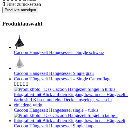
Filter zurücksetzen
Produktauswahl
Cacoon Hängezelt Hängesessel – Single schwarz
Cacoon Hängezelt Hängesessel Single grau
Cacoon Hängezelt Hängesessel – Single Camouflage
Cacoon Hängezelt Hängesessel single – türkis
Cacoon Hängezelt Hängesessel Single taupe