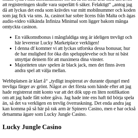
att registreringen skulle vara superlätt 6 säker. Felaktigt“ „antog jag
då att lyckas det enda som krävdes var mitt mobilnummer och koden
som jag fick via sms. Ja, casinot har sobre licens från Malta och ägas
audio-video välkända Infiniza Minimal som ligger bakom många
omtyckta casinon.
En välkomstbonus i mångfaldiga steg är ideligen trevligt och
här levererar Lucky Marketplace verkligen!
I denna df kommer vi att lyckas utforska dessa bonusar, hur
de har mulighed for öka din spelupplevelse och hur ni bäst
utnyttjar deinem för att maximera dina vinster.
Majoriteten utav spelen är black jack, men det finns även
andra spel att välja mellan.
Webbplatsen är klart å“ „tydligt inspirerat av durante djungel med
trevliga färger av grönt. Något av det första som hände efter att jag
hade registrerat mitt konto var att det dök upp en liten notifikation
om att jag hade fått sobre gåva. Jag hade inte ens haft tid börja spela
än, så det va verkligen en trevlig överraskning. Det enda andra jag
kan komma på så här på rak arm är Spinero Casino, men e har också
detsamma ägare som Lucky Jungle Casino.
Lucky Jungle Casino