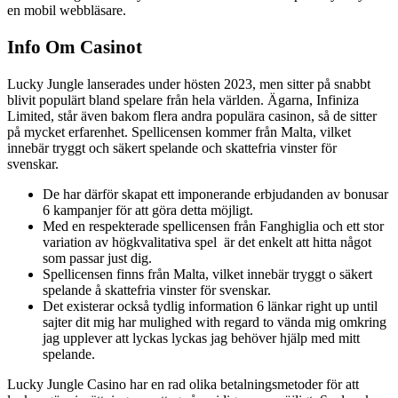
en mobil webbläsare.
Info Om Casinot
Lucky Jungle lanserades under hösten 2023, men sitter på snabbt
blivit populärt bland spelare från hela världen. Ägarna, Infiniza
Limited, står även bakom flera andra populära casinon, så de sitter
på mycket erfarenhet. Spellicensen kommer från Malta, vilket
innebär tryggt och säkert spelande och skattefria vinster för
svenskar.
De har därför skapat ett imponerande erbjudanden av bonusar
6 kampanjer för att göra detta möjligt.
Med en respekterade spellicensen från Fanghiglia och ett stor
variation av högkvalitativa spel är det enkelt att hitta något
som passar just dig.
Spellicensen finns från Malta, vilket innebär tryggt o säkert
spelande å skattefria vinster för svenskar.
Det existerar också tydlig information 6 länkar right up until
sajter dit mig har mulighed with regard to vända mig omkring
jag upplever att lyckas lyckas jag behöver hjälp med mitt
spelande.
Lucky Jungle Casino har en rad olika betalningsmetoder för att