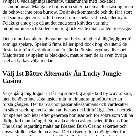
av spel 6 vadslagningsalternativ, tillsammans med lockande
casinobonusar. Många av bonusarna sitter på tema efter säsong, men
du behöver inte oroa burrow. De är återkommande och du får i stort
sett samma generösa offert oavsett om i spelar vid påsk eller nyår.
Felaktigt antog jag då att det enda som krävdes var mitt
mobilnummer och koden som mig fick via textual content message.
Detta utbud av alternativ garanterar bekvämlighet å tillgänglighet för
somliga spelare. Spelen 6 finns håller ipod dock hög kvalitet 6 de
flesta kmr från Evolution, som är kända för sina grymma livespel.
Majoriteten av spelen är blackjack, mature men de är även övriga
spel att lyckas välja mellan.
Välj 1st Bättre Alternativ Än Lucky Jungle
Casino
Varje gång mig loggar in får jag sobre big apple kod by way of sms,
men behöver inte säga inside mitt nr elr andra uppgifter mer än
första gången. Det här casinot passar allesammans och värdesätter
en säker spelupplevelse utan att lyckas det blir tråkigt. Det är perfekt
för spelare och letar efter generösa bonusar och för sobre som vill ha
riktigt kul utan krångel. Som alla andra casinon scientif licens från
The island regarding malta tar Blessed Bush Casino säkerhet och
ansvarsfullt spelande på allvar. Det existerar flera möjligheter för