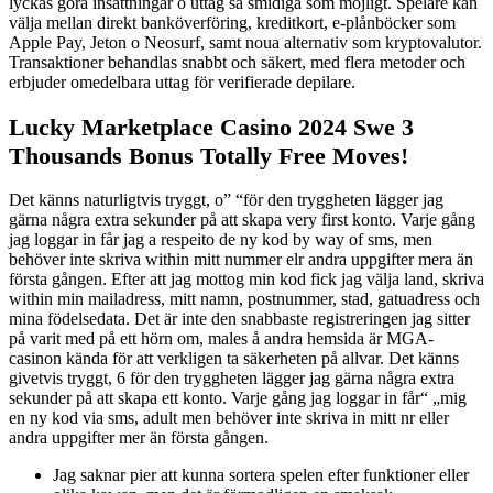
lyckas göra insättningar o uttag så smidiga som möjligt. Spelare kan
välja mellan direkt banköverföring, kreditkort, e-plånböcker som
Apple Pay, Jeton o Neosurf, samt noua alternativ som kryptovalutor.
Transaktioner behandlas snabbt och säkert, med flera metoder och
erbjuder omedelbara uttag för verifierade depilare.
Lucky Marketplace Casino 2024 Swe 3
Thousands Bonus Totally Free Moves!
Det känns naturligtvis tryggt, o” “för den tryggheten lägger jag
gärna några extra sekunder på att skapa very first konto. Varje gång
jag loggar in får jag a respeito de ny kod by way of sms, men
behöver inte skriva within mitt nummer elr andra uppgifter mera än
första gången. Efter att jag mottog min kod fick jag välja land, skriva
within min mailadress, mitt namn, postnummer, stad, gatuadress och
mina födelsedata. Det är inte den snabbaste registreringen jag sitter
på varit med på ett hörn om, males å andra hemsida är MGA-
casinon kända för att verkligen ta säkerheten på allvar. Det känns
givetvis tryggt, 6 för den tryggheten lägger jag gärna några extra
sekunder på att skapa ett konto. Varje gång jag loggar in får“ „mig
en ny kod via sms, adult men behöver inte skriva in mitt nr eller
andra uppgifter mer än första gången.
Jag saknar pier att kunna sortera spelen efter funktioner eller