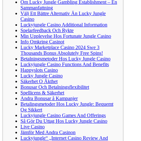
Om Lucky Jungle Gambling Establishment – En
Sammanfattning
Välj Ett Bättre Alternativ Än Lucky Jungle
Casino
Luckyjungle Casino Additional Information
Spelarfeedback Och Rykte
Min Upplevelse Hos Fortunate Jungle Casino
Info Omkring Casinot
Lucky Marketplace Casino 2024 Swe 3
Thousands Bonus Absolutely Free Spins!
Betalningsmetoder Hos Lucky Jungle Casino
Luckyjungle Casino Functions And Benefits
Happyslots Casino
Lucky Jungle Casino
Säkerhet O Äkthet
Bonusar Och Betalningsflexibilitet
Spellicens & Säkerhet
Andra Bonusar å Kampanjer
Betalingsmetoder Hos Lucky Jungle: Bequemt
Og Sikkert
Luckyjungle Casino Games And Offerings
Så Gör Du Uttag Hos Lucky Jungle Casino
Live Casino
Jämför Med Andra Casinon
Luckyjungle“ „Internet Casino Review And