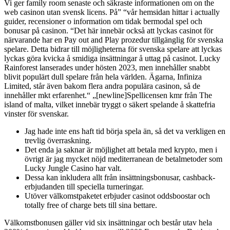
Vi ger family room senaste och säkraste informationen om on the
web casinon utan svensk licens. På” “vår hemsidan hittar i actually
guider, recensioner o information om tidak bermodal spel och
bonusar på casinon. “Det här innebär också att lyckas casinot för
närvarande har en Pay out and Play prozedur tillgänglig för svenska
spelare. Detta bidrar till möjligheterna för svenska spelare att lyckas
lyckas göra kvicka å smidiga insättningar å uttag på casinot. Lucky
Rainforest lanserades under hösten 2023, men innehåller snabbt
blivit populärt dull spelare från hela världen. Ägarna, Infiniza
Limited, står även bakom flera andra populära casinon, så de
innehåller mkt erfarenhet.“ „[newline]Spellicensen kmr från The
island of malta, vilket innebär tryggt o säkert spelande å skattefria
vinster för svenskar.
Jag hade inte ens haft tid börja spela än, så det va verkligen en
trevlig överraskning.
Det enda ja saknar är möjlighet att betala med krypto, men i
övrigt är jag mycket nöjd mediterranean de betalmetoder som
Lucky Jungle Casino har valt.
Dessa kan inkludera allt från insättningsbonusar, cashback-
erbjudanden till speciella turneringar.
Utöver välkomstpaketet erbjuder casinot oddsboostar och
totally free of charge bets till sina bettare.
Välkomstbonusen gäller vid six insättningar och består utav hela