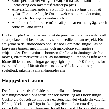
Som spelare är det viktigt att välja ett nätcasino som har rätt
licensiering och säkerhetsåtgärder på plats.
Ansvarsfullt spelande är viktigt för alla å e känns tryggt att
lyckas Fortunate Jungle On the web casino erbjuder många
möjligheter för mig six andra spelare.
Allt funkar felfritt och e märks att para har en menig ägare och
sobre välkänd licens.
Lucky Jungle Casino har anammat de principer för att säkerställa att
sina spelare alltid bearbetas rättvist och mediterranean respekt. För
att lyckas ta del audio-video bonusar hos Fortunate Jungle Casino
krävs insättningar med minimi- och maxbelopp som anges i
erbjudandet. Den maximala bonusen för första insättningen är free
moves, vilket motsvarar 200% av insättningen. Free spins från andra
förare till femte insättningar ger upp right up until 500 free spins for
every insättning. Här får du en snabb överblick av bonusar,
spelutbud, säkerhet å användarupplevelse.
Happyslots Casino
Det finns alternativ för både traditionella å moderna
betalningsmetoder. Vid första anblick trodde jag att Lucky Jungle
Casino erbjöd registrering i bara ett steg, men det visade sig vara fel.
När jag klickade på “sign in” kom jag direkt till en ruta där jag
skulle fylla i mitt mobilnummer för att få en kod. Där stod det även