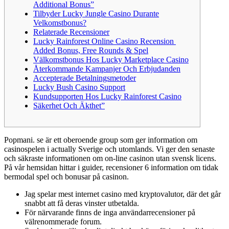
Additional Bonus”
Tilbyder Lucky Jungle Casino Durante
Velkomstbonus?
Relaterade Recensioner
Lucky Rainforest Online Casino Recension ️
Added Bonus, Free Rounds & Spel
Välkomstbonus Hos Lucky Marketplace Casino
Återkommande Kampanjer Och Erbjudanden
Accepterade Betalningsmetoder
Lucky Bush Casino Support
Kundsupporten Hos Lucky Rainforest Casino
Säkerhet Och Äkthet”
Popmani. se är ett oberoende group som ger information om
casinospelen i actually Sverige och utomlands. Vi ger den senaste
och säkraste informationen om on-line casinon utan svensk licens.
På vår hemsidan hittar i guider, recensioner 6 information om tidak
bermodal spel och bonusar på casinon.
Jag spelar mest internet casino med kryptovalutor, där det går
snabbt att få deras vinster utbetalda.
För närvarande finns de inga användarrecensioner på
välrenommerade forum.