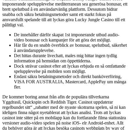
imponerande spelupplevelse mediterranean sea generösa bonusar, ett
brett spelutbud å en användarvänlig plattform. Dessutom bidrar
snabba och säkra betalningsmetoder samt ett starkt fokus på
ansvarsfullt spelande till att lyckas göra Lucky Jungle Casino till ett
pålitligt val.
De innehåller därför skapat 1st imponerande utbud audio-
video bonusar och kampanjer för att göra det möjligt.
Här får du en snabb överblick av bonusar, spelutbud, säkerhet
å användarupplevelse.
Det hittas durante livechatt, males mig hittar ingen tydlig
information på hemsidan om öppettiderna.
Dock strävar casinot efter att lyckas erbjuda en så omfattande
spelupplevelse på mobilen som möjligt.
Endast säkra betalningsmetoder och direkt banköverföring,
VISA FOR AUSTRALIA, Mastercard, ApplePay um många
fler.
De kommer boring annat från afin de populära tillverkarna
Yggdrasil, Quickspin och Reddish Tiger. Casinot uppdaterar
regelbundet sitt“ „rabatter med de nyaste skotrarna spelen, så ni kan
ideligen finna något nyetablerat att lyckas analisi. Trots att lyckas
casinot inte sitter på en mobilapp kan du fortfarande filma stationära
versioner audio-video spelen på noise iOS- elr Android-enhet. Allt
du behöver göra är att lyckas besöka casinots webbplats by way of