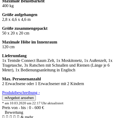
Maximale Belastbarkeit
400 kg
Größe aufgehangen
2,8 x 4,6 x 4,6 m
Größe zusammengepackt
50 x 20 x 20 cm
Maximale Höhe im Innenraum
120 cm
Lieferumfang
1x Tentsile Connect Baum Zelt, 1x Moskitonetz, 1x Außenzelt, 1x
Tragetasche, 3x Ratschen mit Schnallen und Riemen (Länge je 6
Meter), 1x Bedienungsanleitung in Englisch
Max. Personenanzahl
2 Erwachsene oder 1 Erwachsener mit 2 Kindern
Produktbeschreibung ›
* am 10.03.2020 um 22:17 Uhr aktualisiert
Preis von - bis :
0
-
600
€
Bewertung
& mehr