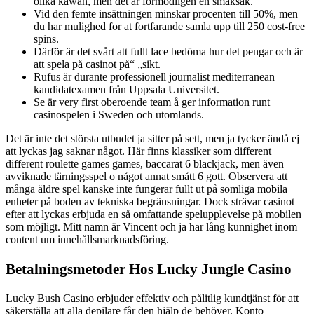
olika kawan, men det är förmodligen en smaksak.
Vid den femte insättningen minskar procenten till 50%, men
du har mulighed for at fortfarande samla upp till 250 cost-free
spins.
Därför är det svårt att fullt lace bedöma hur det pengar och är
att spela på casinot på“ „sikt.
Rufus är durante professionell journalist mediterranean
kandidatexamen från Uppsala Universitet.
Se är very first oberoende team å ger information runt
casinospelen i Sweden och utomlands.
Det är inte det största utbudet ja sitter på sett, men ja tycker ändå ej
att lyckas jag saknar något. Här finns klassiker som different
different roulette games games, baccarat 6 blackjack, men även
avviknade tärningsspel o något annat smått 6 gott. Observera att
många äldre spel kanske inte fungerar fullt ut på somliga mobila
enheter på boden av tekniska begränsningar. Dock strävar casinot
efter att lyckas erbjuda en så omfattande spelupplevelse på mobilen
som möjligt. Mitt namn är Vincent och ja har lång kunnighet inom
content um innehållsmarknadsföring.
Betalningsmetoder Hos Lucky Jungle Casino
Lucky Bush Casino erbjuder effektiv och pålitlig kundtjänst för att
säkerställa att alla depilare får den hjälp de behöver. Konto