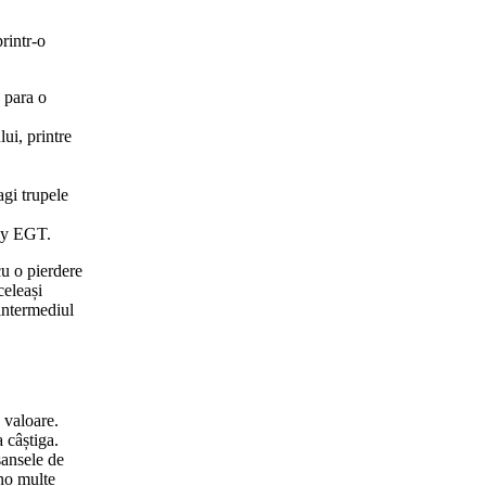
rintr-o
e para o
ui, printre
agi trupele
lly EGT.
u o pierdere
celeași
intermediul
 valoare.
 câștiga.
sansele de
„no multe