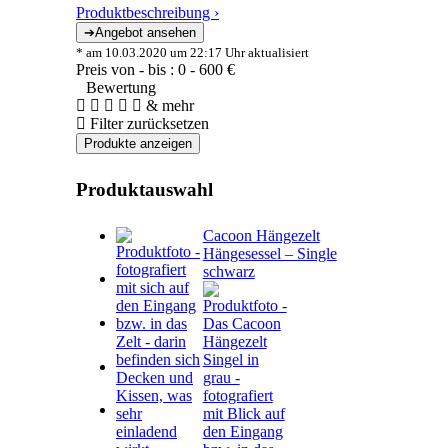
Produktbeschreibung ›
* am 10.03.2020 um 22:17 Uhr aktualisiert
Preis von - bis :
0
-
600
€
Bewertung
& mehr
Filter zurücksetzen
Produktauswahl
Cacoon Hängezelt
Hängesessel – Single
schwarz