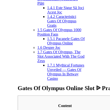
Plăți
1.4.1
Este Sigur Să Joci
Acest Joc
1.4.2
Caracteristici
Gates Of Olympus
Gratis
1.5
Gates Of Olympus 1000
Position Faqs
1.5.1
Pacanele Gates Of
Olympus Online
1.6
Despre Joc
1.7
Gates Of Olympus, The
Slot Associated With The God
Zeus
1.7.1
Mythical Fortunes
Unveiled — Gates Of
Olympus In Betway
Casino
Gates Of Olympus Online Slot ᐉ Pr
Content