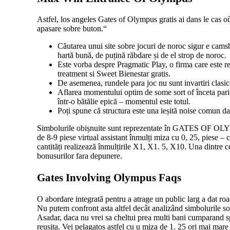
Astfel, los angeles Gates of Olympus gratis ai dans le cas o
apasare sobre buton.“
Căutarea unui site sobre jocuri de noroc sigur e camsh
hartă bună, de puțină răbdare și de el strop de noroc.
Este vorba despre Pragmatic Play, o firma care este re
treatment si Sweet Bienestar gratis.
De asemenea, rundele para joc nu sunt invartiri clasic
Aflarea momentului optim de some sort of înceta pariuri
într-o bătălie epică – momentul este totul.
Poți spune că structura este una ieșită noise comun d
Simbolurile obișnuite sunt reprezentate în GATES OF OLYMP
de 8-9 piese virtual assistant înmulți miza cu 0, 25, piese –
cantități realizează înmulțirile X1, X1. 5, X10. Una dintre
bonusurilor fara depunere.
Gates Involving Olympus Faqs
O abordare integrată pentru a atrage un public larg a dat road
Nu putem confront asta altfel decât analizând simbolurile sobr
Asadar, daca nu vrei sa cheltui prea multi bani cumparand sp
reusita. Vei pelagatos astfel cu u miza de 1. 25 ori mai mar