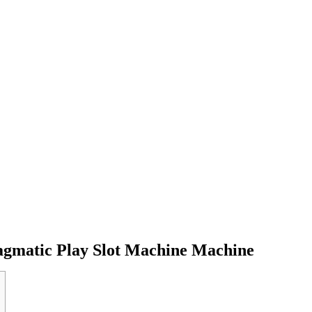
agmatic Play Slot Machine Machine