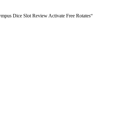
mpus Dice Slot Review Activate Free Rotates“