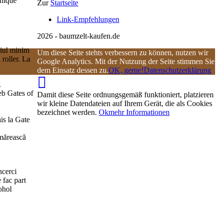
unique
Zur
Startseite
Link-Empfehlungen
2026 - baumzelt-kaufen.de
ariul minim
Um diese Seite stehts verbessern zu können, nutzen wir
 roller. La
Google Analytics. Mit der Nutzung der Seite stimmen Sie
dem Einsatz dessen zu.
OK, gerne!
Datenschutzerklärung
.
eb Gates of
Damit diese Seite ordnungsgemäß funktioniert, platzieren
wir kleine Datendateien auf Ihrem Gerät, die als Cookies
bezeichnet werden.
Ok
mehr Informationen
is la Gate
 mărească
.
ncerci
 fac part
ohol