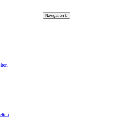
Toggle
Navigation
navigation
lten
elten