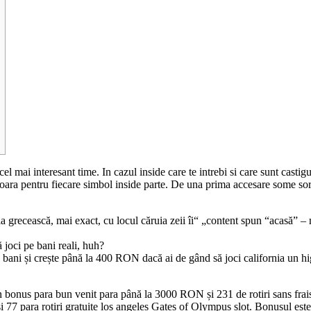
mai interesant time. In cazul inside care te intrebi si care sunt castigur
oara pentru fiecare simbol inside parte. De una prima accesare some sor
gia grecească, mai exact, cu locul căruia zeii îi“ „content spun “acasă” –
ă joci pe bani reali, huh?
de bani și crește până la 400 RON dacă ai de gând să joci california un h
un bonus para bun venit para până la 3000 RON și 231 de rotiri sans frai
7 para rotiri gratuite los angeles Gates of Olympus slot. Bonusul este