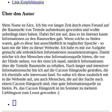
Link-Empfehlungen
Über den Autor
Mein Name ist Alex. Ich bin vor langer Zeit durch einen Freund auf
die Baumzelte von Tentsile aufmerksam geworden und wollte
unbedingt eines haben. Dabei fiel mir auf, dass es im Internet kaum
Informationen zu den Baumzelten gab. Wenn solche zu finden
waren, gab es diese fast ausschließlich in englischer Sprache - so
kam mir die Idee zu dieser Webseite. Ich habe es mir zur Aufgabe
gemacht alle erdenklichen Informationen zusammenzutragen. Damit
möchte ich den Menschen eine Informationsquelle bieten, die vor
der Hürde stehen, vor der einst ich stand, nämlich Informationen
über die Tentsile Baumzelte zu erhalten. Nach langer und intensiver
Informationssuche bin ich auf die Cacoon Hängezelte gestoßen, die
ich ebenfalls sehr interessant fand. So nahm ich diese zusätzlich mit
in die Webseite auf, um auch Menschen, die auf der Suche nach
einem Cacoon Hängezelt sind, eine gute Informationsquelle zu
bieten. Ps. das Cacoon Hängezelt ist im Sommer zu meinem
Lieblingsort zum Lesen geworden :)