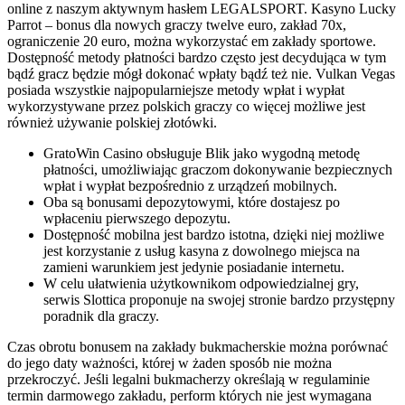
online z naszym aktywnym hasłem LEGALSPORT. Kasyno Lucky
Parrot – bonus dla nowych graczy twelve euro, zakład 70x,
ograniczenie 20 euro, można wykorzystać em zakłady sportowe.
Dostępność metody płatności bardzo często jest decydująca w tym
bądź gracz będzie mógł dokonać wpłaty bądź też nie. Vulkan Vegas
posiada wszystkie najpopularniejsze metody wpłat i wypłat
wykorzystywane przez polskich graczy co więcej możliwe jest
również używanie polskiej złotówki.
GratoWin Casino obsługuje Blik jako wygodną metodę
płatności, umożliwiając graczom dokonywanie bezpiecznych
wpłat i wypłat bezpośrednio z urządzeń mobilnych.
Oba są bonusami depozytowymi, które dostajesz po
wpłaceniu pierwszego depozytu.
Dostępność mobilna jest bardzo istotna, dzięki niej możliwe
jest korzystanie z usług kasyna z dowolnego miejsca na
zamieni warunkiem jest jedynie posiadanie internetu.
W celu ułatwienia użytkownikom odpowiedzialnej gry,
serwis Slottica proponuje na swojej stronie bardzo przystępny
poradnik dla graczy.
Czas obrotu bonusem na zakłady bukmacherskie można porównać
do jego daty ważności, której w żaden sposób nie można
przekroczyć. Jeśli legalni bukmacherzy określają w regulaminie
termin darmowego zakładu, perform których nie jest wymagana