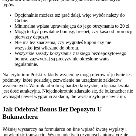
typów.
Opcjonalnie możesz też grać dalej, więc wybór należy do
Ciebie.
Minimalna wpłata uprawniająca do jego otrzymania to 20 zł.
Mogą to być powitalne bonusy, freebet, czy kasa od promocji
pierwszy depozyt.
Nie ma też znaczenia, czy wygrałeś kupon czy nie –
wszystko jest wliczane do obrotu.
Wszystkie zasady korzystania z takiego bezdepozytowego
bonusu zazwyczaj są precyzyjnie określone watts
regulaminie.
Na terytorium Polski zakłady wzajemne mogą oferować jedynie les
podmioty, które posiadają zezwolenie na urządzanie zakładów
wzajemnych. Warunki obrotu są bardzo korzystne, a łączna kwota
jest dość atrakcyjna. Niejednokrotnie zdarzało się, że bukmacher nie
wymagał nawet wygrania zakładu, the wystarczyło postawić np.
Jak Odebrać Bonus Bez Depozytu U
Bukmachera
Później wystarczy na formularzu on-line wpisać kwotę wypłaty i
potwierdzić transakcję. Wykonanie tych czynności automatycznie