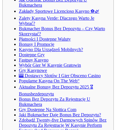
Bukmachera
Zakłady Sportowe Licencioso Kasyno ⚽️🌿
Zalety Kasyna Verde: Dlaczego Warto Je
Wybrać?
Bukmacher Bonus Bez Depozytu – Czy Warto
Skorzystać?
Płatności I Dostępne Waluty
Bonusy I Promocje
Kasyno Dla Urządzeń Mobilnych?
Dostępne Gry
Fastpay Kasyno
Wybór Gier W Kasynie Gratowin
Gry Kasynowe
🎰 Dostawcy Slotów I Gier Obsceno Casino
Popularne Kasyna On The Web“
Aktualne Bonusy Bez Depozytu 2025 🎖️
Bonusbezdepozytu
Bonus Bez Depozytu Za Rejestrację U
Bukmachera
Gry Dostępne Na Slottica Com
Jaki Bukmacher Daje Bonus Bez Depozytu?
Zdobądź Twenty-five Darmowych Spinów Bez
Depozytu Za Rejestrację W Kasynie Perform