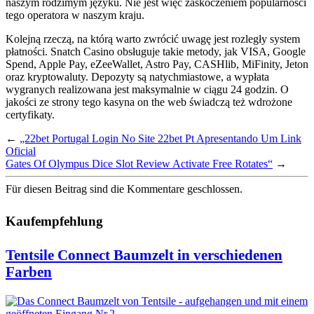
naszym rodzimym języku. Nie jest więc zaskoczeniem popularności
tego operatora w naszym kraju.
Kolejną rzeczą, na którą warto zwrócić uwagę jest rozległy system
płatności. Snatch Casino obsługuje takie metody, jak VISA, Google
Spend, Apple Pay, eZeeWallet, Astro Pay, CASHlib, MiFinity, Jeton
oraz kryptowaluty. Depozyty są natychmiastowe, a wypłata
wygranych realizowana jest maksymalnie w ciągu 24 godzin. O
jakości ze strony tego kasyna on the web świadczą też wdrożone
certyfikaty.
←
„22bet Portugal Login No Site 22bet Pt Apresentando Um Link
Oficial
Gates Of Olympus Dice Slot Review Activate Free Rotates“
→
Für diesen Beitrag sind die Kommentare geschlossen.
Kaufempfehlung
Tentsile Connect Baumzelt in verschiedenen
Farben