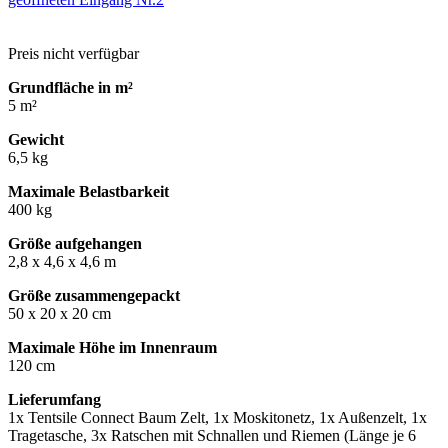
Preis nicht verfügbar
Grundfläche in m²
5 m²
Gewicht
6,5 kg
Maximale Belastbarkeit
400 kg
Größe aufgehangen
2,8 x 4,6 x 4,6 m
Größe zusammengepackt
50 x 20 x 20 cm
Maximale Höhe im Innenraum
120 cm
Lieferumfang
1x Tentsile Connect Baum Zelt, 1x Moskitonetz, 1x Außenzelt, 1x
Tragetasche, 3x Ratschen mit Schnallen und Riemen (Länge je 6